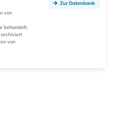
Zur Datenbank
en von
ur behandelt,
 archiviert
den von