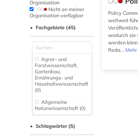
Pol
Organisation
Nicht an meiner
Policy Commo
Organisation verfügbar
weltweit füh
Fachgebiete (45)
Veröffentlic
▲
wodurch sie s
werden könne
Reda...
Mehr 
Agrar- und
Forstwissenschaft,
Gartenbau,
Ernährungs- und
Haushaltswissenschaft
(0)
Allgemeine
Naturwissenschaft (0)
Allgemeine und
Schlagwörter (5)
fachübergreifende
▲
Datenbanken (0)