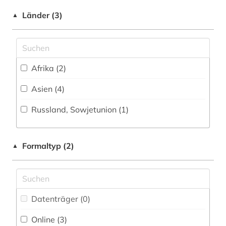
Länder (3)
▲
Slavistik (0)
volksliteratur (1)
Soziologie (0)
westasien (2)
Sport (0)
wörterbuch (1)
Afrika (2)
Technik (0)
xinjiang (1)
Asien (4)
zentralasien (5)
Theologie und Religionswissenschaften (4)
Russland, Sowjetunion (1)
Werkstoffwissenschaften und
Fertigungstechnik (0)
Formaltyp (2)
▲
Wirtschaftswissenschaften (1)
Wissenschaftskunde, Forschung, Hochschul-,
Museumswesen (0)
Datenträger (0
)
Online (3
)