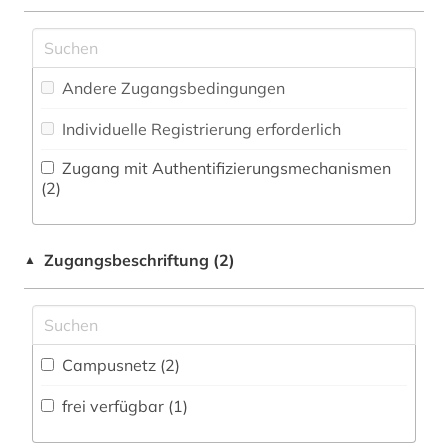
Zeitung (0
)
Militärwissenschaft (0)
naher osten (4)
Zeitungs-, Zeitschriftenbibliographie (0
)
Musikwissenschaft (0)
orientalistik (5)
Andere Zugangsbedingungen
Natur- und Umweltschutz (0)
persisch (4)
Individuelle Registrierung erforderlich
Ostasienwissenschaften (Japanologie,
russland (1)
Koreastudien, Sinologie) (0)
Zugang mit Authentifizierungsmechanismen
(2)
sibirien (1)
Pädagogik (0)
sprache (1)
Philosophie (1)
Zugangsbeschriftung (2)
▲
Physik (0)
sprachwissenschaft (1)
südasien (4)
Politologie (1)
Campusnetz (2)
turkologie (5)
Psychologie (0)
frei verfügbar (1)
turkspra (1)
Rechtswissenschaft (1)
Romanistik (0)
turksprachen (4)