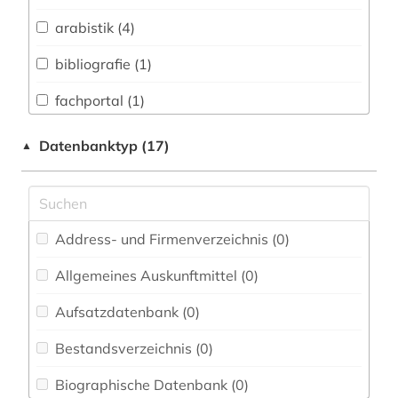
Biologie, Biotechnologie (0)
arabistik (4)
Buch- und Bibliothekswesen,
Informationswissenschaft (0)
bibliografie (1)
Chemie und Pharmazie (0)
fachportal (1)
Elektrotechnik, Elektronik, Nachrichtentechnik
geschichte (6)
Datenbanktyp (17)
▲
(0)
hebräisch (1)
Energietechnik (0)
indigenes volk (1)
Ethnologie (2)
Address- und Firmenverzeichnis (0
)
iran (1)
Geographie (0)
Allgemeines Auskunftmittel (0
)
iranische sprachen (2)
Geowissenschaften (0)
Aufsatzdatenbank (0
)
iranistik (5)
Germanistik. Niederlandistik. Skandinavistik
(0)
Bestandsverzeichnis (0
)
islam (5)
Geschichte (4)
Biographische Datenbank (0
)
islamische architektur (2)