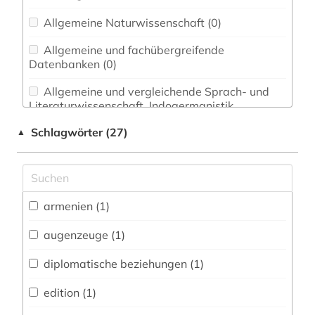
Allgemeine Naturwissenschaft (0)
Allgemeine und fachübergreifende
Datenbanken (0)
Allgemeine und vergleichende Sprach- und
Literaturwissenschaft. Indogermanistik.
Außereuropäische Sprachen und Literaturen (0)
Schlagwörter (27)
▲
Anglistik. Amerikanistik (0)
Archäologie (0)
Architektur, Bauingenieur- und
armenien (1)
Vermessungswesen (0)
augenzeuge (1)
Biologie, Biotechnologie (0)
diplomatische beziehungen (1)
Buch- und Bibliothekswesen,
Informationswissenschaft (0)
edition (1)