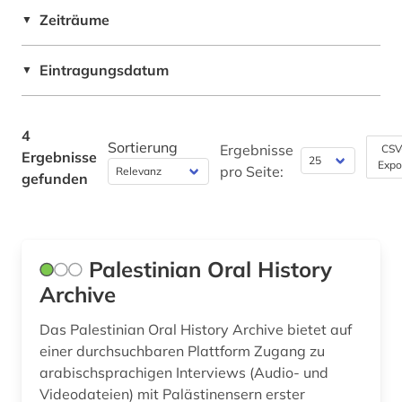
ägypten (2)
Zeiträume
▼
Ostasienwissenschaften (Japanologie,
Koreastudien, Sinologie) (0)
Eintragungsdatum
▼
Pädagogik (0)
Philosophie (0)
4
Sortierung
Ergebnisse
CSV
Ergebnisse
Physik (0)
Expo
pro Seite:
gefunden
Politologie (3)
Psychologie (0)
Palestinian Oral History
Rechtswissenschaft (0)
Archive
Romanistik (0)
Das Palestinian Oral History Archive bietet auf
Slavistik (0)
einer durchsuchbaren Plattform Zugang zu
arabischsprachigen Interviews (Audio- und
Soziologie (1)
Videodateien) mit Palästinensern erster