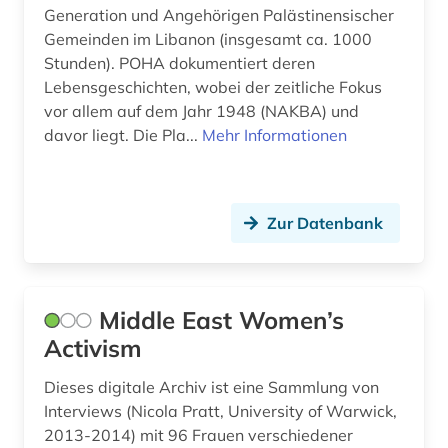
Generation und Angehörigen Palästinensischer
Sport (0)
Gemeinden im Libanon (insgesamt ca. 1000
Technik (0)
Stunden). POHA dokumentiert deren
Lebensgeschichten, wobei der zeitliche Fokus
Theologie und Religionswissenschaften (1)
vor allem auf dem Jahr 1948 (NAKBA) und
davor liegt. Die Pla...
Mehr Informationen
Werkstoffwissenschaften und
Fertigungstechnik (0)
Wirtschaftswissenschaften (0)
Zur Datenbank
Wissenschaftskunde, Forschung, Hochschul-,
Museumswesen (0)
Middle East Women’s
Activism
Dieses digitale Archiv ist eine Sammlung von
Interviews (Nicola Pratt, University of Warwick,
2013-2014) mit 96 Frauen verschiedener