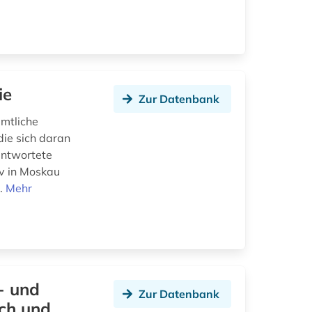
ie
Zur Datenbank
ämtliche
die sich daran
antwortete
iv in Moskau
..
Mehr
- und
Zur Datenbank
ich und