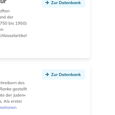
tur
Zur Datenbank
aften
and der
1750 bis 1950)
en
hlüsselartikel
Zur Datenbank
chreibern des
Ranke gestellt
hte der Juden«
. Als erster
mationen