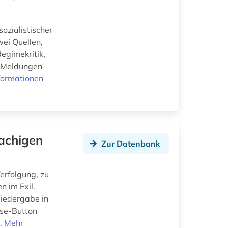
ozialistischer
wei Quellen,
egimekritik,
 (Meldungen
formationen
achigen
Zur Datenbank
erfolgung, zu
 im Exil.
Wiedergabe in
wse-Button
..
Mehr