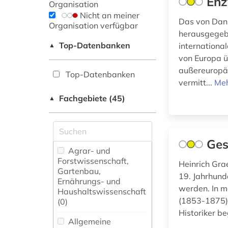
Enz
Organisation
Nicht an meiner
Das von Dan
Organisation verfügbar
herausgegebe
Top-Datenbanken
internationa
▲
von Europa ü
außereuropäi
Top-Datenbanken
vermitt...
Meh
Fachgebiete (45)
▲
Ges
Agrar- und
Forstwissenschaft,
Heinrich Gra
Gartenbau,
19. Jahrhund
Ernährungs- und
werden. In m
Haushaltswissenschaft
(1853-1875) 
(0)
Historiker be
Allgemeine