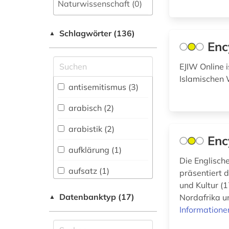
Naturwissenschaft (0)
Allgemeine und
Schlagwörter (136)
fachübergreifende
▲
Datenbanken (8)
Enc
Allgemeine und
EJIW Online i
vergleichende Sprach-
Islamischen 
und
antisemitismus (3)
Literaturwissenschaft.
Indogermanistik.
arabisch (2)
Außereuropäische
Sprachen und
arabistik (2)
Literaturen (0)
Enc
aufklärung (1)
Anglistik.
Die Englisch
Amerikanistik (0)
aufsatz (1)
präsentiert 
und Kultur (
Archäologie (0)
bayern (1)
Datenbanktyp (17)
Nordafrika 
▲
Architektur,
Informatione
bibliografie (1)
Bauingenieur- und
Vermessungswesen (0)