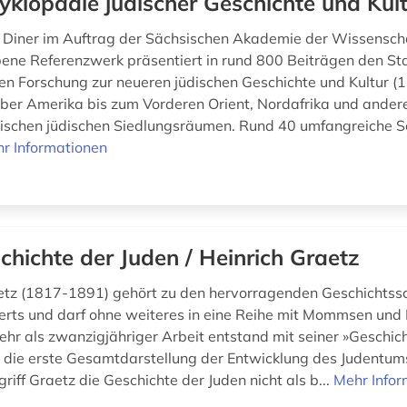
yklopädie jüdischer Geschichte und Kul
 Diner im Auftrag der Sächsischen Akademie der Wissensch
ne Referenzwerk präsentiert in rund 800 Beiträgen den St
len Forschung zur neueren jüdischen Geschichte und Kultur (
ber Amerika bis zum Vorderen Orient, Nordafrika und ander
schen jüdischen Siedlungsräumen. Rund 40 umfangreiche Sc
r Informationen
chichte der Juden / Heinrich Graetz
etz (1817-1891) gehört zu den hervorragenden Geschichtss
erts und darf ohne weiteres in eine Reihe mit Mommsen und 
ehr als zwanzigjähriger Arbeit entstand mit seiner »Geschic
die erste Gesamtdarstellung der Entwicklung des Judentums
griff Graetz die Geschichte der Juden nicht als b...
Mehr Infor