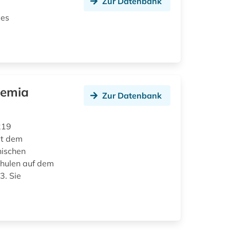
Zur Datenbank
des
zemia
Zur Datenbank
219
it dem
hischen
chulen auf dem
3. Sie