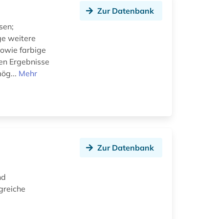
Zur Datenbank
sen;
ge weitere
sowie farbige
en Ergebnisse
ög...
Mehr
Zur Datenbank
nd
greiche