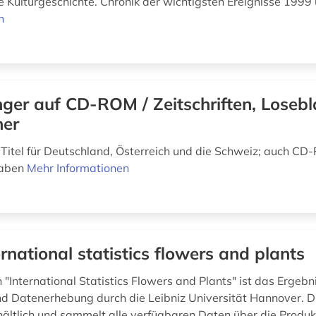
e Kulturgeschichte. Chronik der wichtigsten Ereignisse 1999 
n
ger auf CD-ROM / Zeitschriften, Losebl
her
 Titel für Deutschland, Österreich und die Schweiz; auch C
gaben
Mehr Informationen
ernational statistics flowers and plants
"International Statistics Flowers and Plants" ist das Ergebni
d Datenerhebung durch die Leibniz Universität Hannover. Di
rhältlich und sammelt alle verfügbaren Daten über die Produ