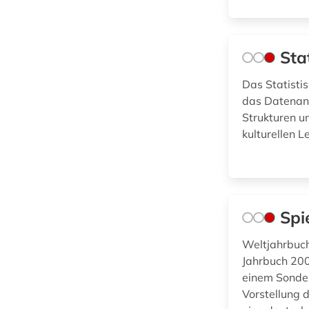
Koreastudien, Sinologie)
(0)
Pädagogik (4)
Sta
Philosophie (0)
Das Statisti
Physik (0)
das Datenang
Strukturen u
Politologie (3)
kulturellen 
Psychologie (0)
Rechtswissenschaft
(1)
Spi
Romanistik (0)
Weltjahrbuch
Slavistik (2)
Jahrbuch 200
einem Sonder
Soziologie (6)
Vorstellung 