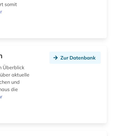
rt somit
r
n
Zur Datenbank
n Überblick
 über aktuelle
schen und
naus die
r