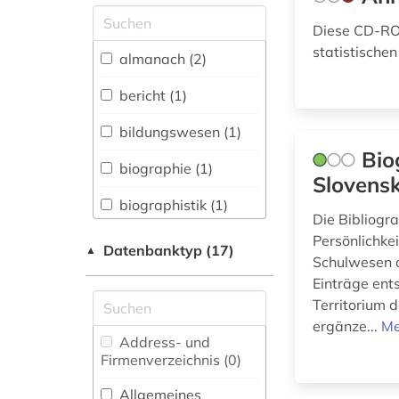
Allgemeine und
Diese CD-ROM
vergleichende Sprach-
statistischen
und
almanach (2)
Literaturwissenschaft.
Indogermanistik.
bericht (1)
Außereuropäische
Sprachen und
bildungswesen (1)
Literaturen (0)
Bio
biographie (1)
Anglistik.
Slovens
Amerikanistik (0)
biographistik (1)
Die Bibliogr
Archäologie (0)
Persönlichke
blume (1)
Datenbanktyp (17)
▲
Schulwesen a
Architektur,
china (1)
Einträge ent
Bauingenieur- und
Vermessungswesen (0)
Territorium 
deutsches
ergänze...
Me
sprachgebiet (1)
Biologie,
Address- und
Biotechnologie (0)
Firmenverzeichnis (0
)
energiewirtschaft (1)
Buch- und
Allgemeines