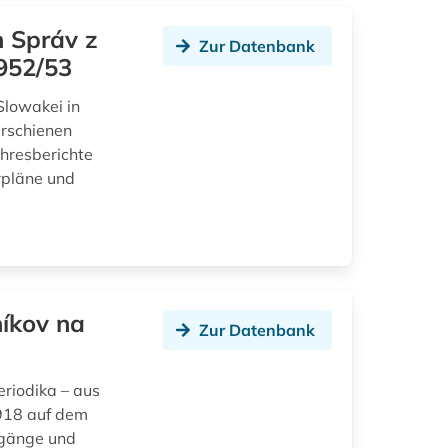
h Správ z
Zur Datenbank
952/53
Slowakei in
erschienen
ahresberichte
rpläne und
níkov na
Zur Datenbank
eriodika – aus
918 auf dem
rgänge und