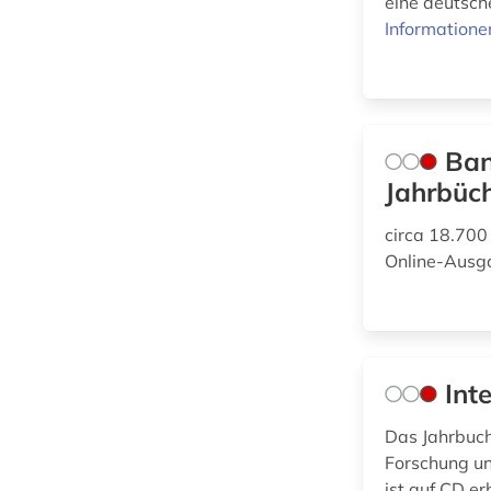
eine deutsch
Sport (0)
Informatione
Technik (0)
Theologie und
Religionswissenschaften
(1)
Ban
Jahrbüc
Werkstoffwissenschaften
und Fertigungstechnik (0)
circa 18.700
Online-Aus
Wirtschaftswissenschaften
(5)
Wissenschaftskunde,
Int
Forschung, Hochschul-,
Museumswesen (0)
Das Jahrbuch 
Forschung un
ist auf CD e