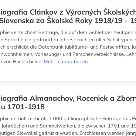
liografia Clánkov z Výrocných Školskýc
Slovenska za Školské Roky 1918/19 - 1
aphie verzeichnet Beiträge, die auf dem Gebiet der heutigen 
n Sprachen in gedruckten Jahresberichten aller Schultypen 
ich erschließt die Datenbank Jubiläums- und Festschriften, J
nwohnheimen, Vorlesungs- und Personenverzeichnisse, Leh
e von Hochschulen.
Mehr Informationen
liografia Almanachov, Roceniek a Zbor
ku 1701-1918
aphie enthält mehr als 7.000 bibliographische Einträge aus P
 Jahrbüchern und Sammelwerken, die zwischen 1701 und 1
eutigen Slowakei gedruckt wurden. Erschlossen werden Jah