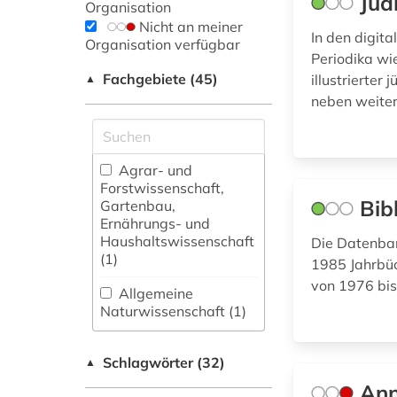
Jüd
Organisation
Nicht an meiner
In den digit
Organisation verfügbar
Periodika wi
Fachgebiete (45)
illustrierter
▲
neben weiter
Agrar- und
Forstwissenschaft,
Bib
Gartenbau,
Ernährungs- und
Haushaltswissenschaft
Die Datenban
(1)
1985 Jahrbü
von 1976 bi
Allgemeine
Naturwissenschaft (1)
Allgemeine und
Schlagwörter (32)
fachübergreifende
▲
Datenbanken (7)
Ann