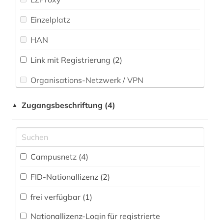
Einzelplatz
Slavistik (0)
orientalische handschriftenkunde (1)
HAN
Soziologie (2)
orientalistik (13)
Sport (0)
palästina (1)
Link mit Registrierung (2)
Organisations-Netzwerk / VPN
persien (1)
Technik (0)
Shibboleth
persisch (6)
Theologie und Religionswissenschaften (17)
Zugangsbeschriftung (4)
▲
Werkstoffwissenschaften und
Zugriff vor Ort
persische literatur (1)
Fertigungstechnik (0)
politikwissenschaft (1)
Wirtschaftswissenschaften (2)
Campusnetz (4)
quelle wörterbuch (1)
Wissenschaftskunde, Forschung, Hochschul-,
FID-Nationallizenz (2)
Museumswesen (0)
russland (1)
frei verfügbar (1)
sowjetunion (1)
Nationallizenz-Login für registrierte