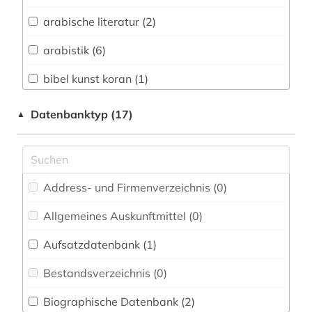
Biologie, Biotechnologie (0)
arabische literatur (2)
Buch- und Bibliothekswesen,
Informationswissenschaft (0)
arabistik (6)
Chemie und Pharmazie (0)
bibel kunst koran (1)
Elektrotechnik, Elektronik, Nachrichtentechnik
bibliografie (2)
Datenbanktyp (17)
▲
(0)
bibliographie (2)
Energietechnik (0)
bosnien-herzegowina (1)
Ethnologie (3)
Address- und Firmenverzeichnis (0
)
christentum (1)
Geographie (1)
Allgemeines Auskunftmittel (0
)
elektronische zeitschrift (1)
Geowissenschaften (0)
Aufsatzdatenbank (1
)
elektronisches buch (3)
Germanistik. Niederlandistik. Skandinavistik
(0)
Bestandsverzeichnis (0
)
enzyklopädie (1)
Geschichte (7)
Biographische Datenbank (2
)
erziehungswissenschaften (1)