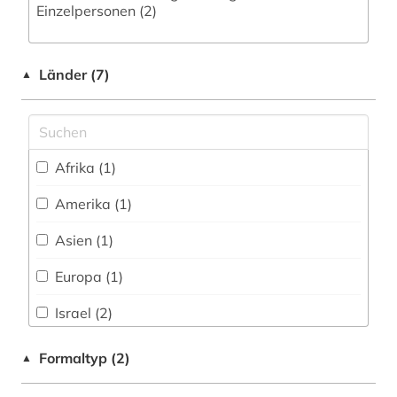
sozialwissenschaft (1)
Einzelpersonen (2)
sozialwissenschaften (1)
Länder (7)
südasien (5)
▲
theologie (2)
turkologie (5)
Afrika (1)
turksprachen (5)
Amerika (1)
türkei (1)
Asien (1)
witschaftswissenschaften (1)
Europa (1)
wörterbuch (4)
Israel (2)
zentralasien (5)
Palaestina (1)
Formaltyp (2)
▲
Tuerkei (1)