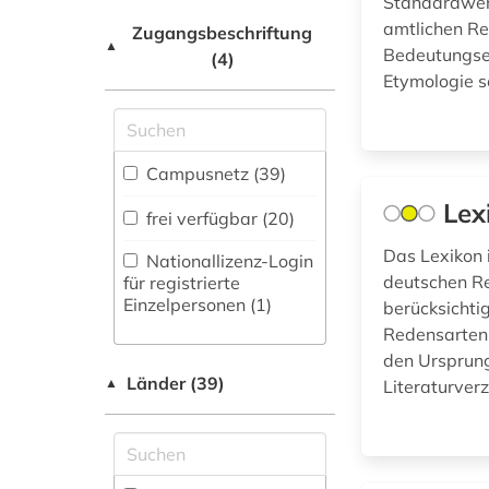
Standardwerk
Natur- und
Netzwerk / VPN
deutsches
amtlichen Re
Umweltschutz (2)
Zugangsbeschriftung
▲
sprachgebiet (6)
Bedeutungse
(4)
Shibboleth
Etymologie s
deutsches
Ostasienwissenschaften
Zugriff vor Ort
wörterbuch (grimm) (2)
(Japanologie,
Koreastudien, Sinologie)
deutschland (2)
(1)
Campusnetz (39)
dialektologie (2)
Pädagogik (0)
Lex
frei verfügbar (20)
dichter (1)
Philosophie (8)
Das Lexikon 
Nationallizenz-Login
deutschen R
für registrierte
drama (2)
Physik (4)
Einzelpersonen (1)
berücksichti
Redensarten.
druckwerk (1)
Politologie (4)
den Ursprung
Länder (39)
dänisch (6)
Psychologie (0)
▲
Literaturverz
elektrische
Rechtswissenschaft
energietechnik (1)
(9)