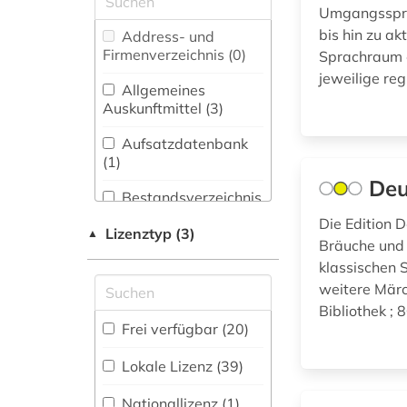
anthologie (25)
Umgangssprac
Biologie,
bis hin zu a
Address- und
antike (1)
Biotechnologie (7)
Firmenverzeichnis (0
)
Sprachraum e
arabisch (3)
jeweilige reg
Buch- und
Allgemeines
Bibliothekswesen,
Auskunftmittel (3
)
architektur (1)
Informationswissenschaft
(4)
Aufsatzdatenbank
atlas (2)
(1
)
Chemie und
Deu
aufklärung (1)
Pharmazie (1)
Bestandsverzeichnis
(1
)
Die Edition 
aussprache (1)
Elektrotechnik,
Lizenztyp (3)
▲
Bräuche und
Elektronik,
Biographische
Nachrichtentechnik (9)
klassischen
Datenbank (4
)
automatisierungstechnik
weitere Märc
(1)
Energietechnik (1)
Bibliothek ; 
Buchhandelsverzeichnis
Frei verfügbar (20)
autor (2)
Ethnologie (6)
(0
)
Lokale Lizenz (39)
bank (1)
Disziplinäre
Geographie (0)
Forschungsdatenrepositorien
Nationallizenz (1)