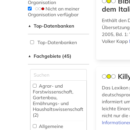
Bib
Organisation
dem Ital
Nicht an meiner
Organisation verfügbar
Enthält den 
Top-Datenbanken
▲
Übersetzunge
2005, Bd. 1:
Volker Kapp
Top-Datenbanken
Fachgebiete (45)
▲
Kil
Agrar- und
Das Lexikon p
Forstwissenschaft,
deutschsprac
Gartenbau,
informiert u
Ernährungs- und
leichte Einor
Haushaltswissenschaft
(2)
nicht nur di
Informatione
Allgemeine