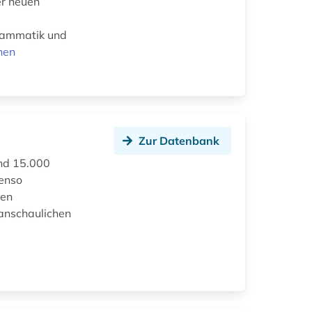
er neuen
rammatik und
nen
Zur Datenbank
und 15.000
enso
hen
anschaulichen