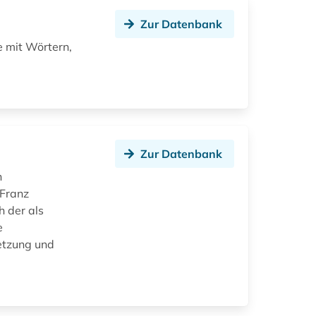
Zur Datenbank
 mit Wörtern,
Zur Datenbank
h
 Franz
h der als
e
etzung und