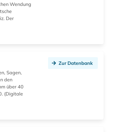
ischen Wendung
utsche
iz. Der
Zur Datenbank
en, Sagen,
en den
mm über 40
 (Digitale