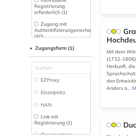
Individuelle
Wörterbuch,
Neugriechische
Registrierung
briefsammlung (1)
Enzyklopädie,
Philologie. Neulatein
erforderlich (1)
Nachschlagwerk (291
)
(14)
buch (1)
Zugang mit
Zeitung (0
)
Kunstgeschichte (1)
Gra
Authentifizierungsmechanismen
bulgarisch (1)
(40)
Hochdeu
Zeitungs-,
Maschinenbau (4)
byzantinistik (1)
Zeitschriftenbibliographie
Zugangsform (1)
▲
Mit dem Wör
(0
)
Mathematik (1)
cd-rom (1)
(1732-1806) 
Medien- und
Herkunft, di
chemie (3)
Kommunikationswissenschaften,
Sprachschatz
Kommunikationsdesign (1)
EZProxy
den Entwickl
chinesisch (14)
Anders a...
M
Medizin (3)
Einzelplatz
computer (1)
Militärwissenschaft
HAN
das wunderbare (1)
(0)
Link mit
deutsch (373)
Musikwissenschaft
Registrierung (1)
Dud
(2)
deutsche sagen (1)
Organisations-