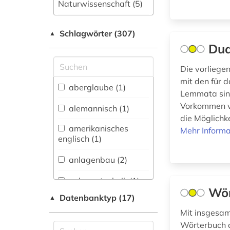
Naturwissenschaft (5)
Allgemeine und
Schlagwörter (307)
fachübergreifende
▲
Datenbanken (144)
Dud
Allgemeine und
Die vorlieg
vergleichende Sprach-
mit den für 
und
aberglaube (1)
Lemmata sind
Literaturwissenschaft.
Indogermanistik.
Vorkommen v
alemannisch (1)
Außereuropäische
die Möglichke
Sprachen und
amerikanisches
Mehr Informa
Literaturen (57)
englisch (1)
Anglistik.
anlagenbau (2)
Amerikanistik (33)
anlagentechnik (1)
Archäologie (1)
Wör
Datenbanktyp (17)
▲
annotierte
Architektur,
sprachdatenbank (1)
Mit insgesa
Bauingenieur- und
Wörterbuch a
Vermessungswesen (6)