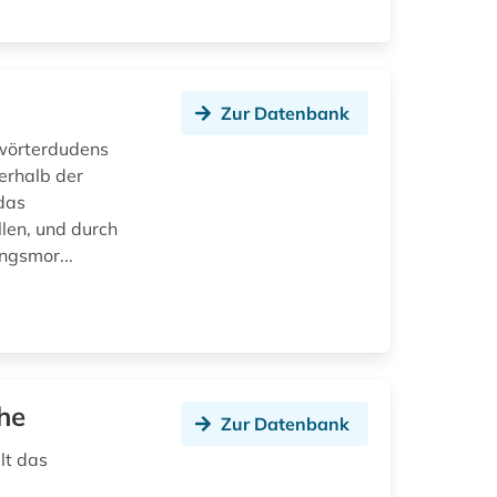
Zur Datenbank
wörterdudens
erhalb der
 das
len, und durch
ngsmor...
he
Zur Datenbank
lt das