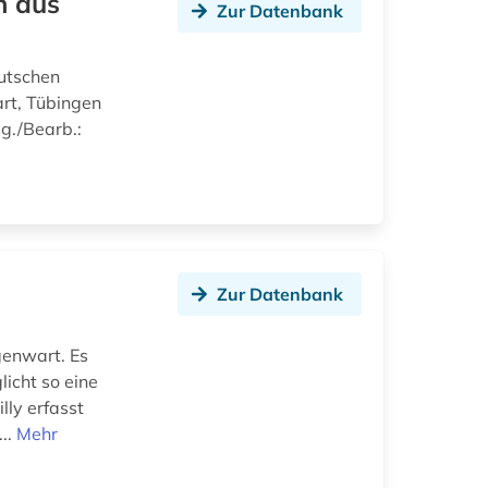
n aus
Zur Datenbank
utschen
rt, Tübingen
g./Bearb.:
Zur Datenbank
genwart. Es
icht so eine
lly erfasst
...
Mehr