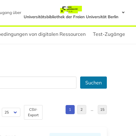
ugang über
Universitätsbibliothek der Freien Universität Berlin
edingungen von digitalen Ressourcen
Test-Zugänge
Suchen
CSV-
1
2
…
15
Export