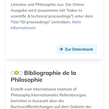
biblioteca nacional (1)
Literatur und Philosophie aus. Die Online-
Italien (9)
Ausgabe wird (zusammen mit "Index to
bibliothek (4)
scientific & technical proceedings") unter dem
Japan (2)
Titel "ISI proceedings" vertrieben.
bibliotheksgeschichte (1)
Mehr
Informationen
Jugoslawien (4)
bibliothekswesen (4)
Kanada (7)
bibliothekswissenschaft (3)
Kroatien (4)
Zur Datenbank
bildung (1)
Lettland (3)
biograf (1)
Liechtenstein (1)
Bibliographie de la
biografie (9)
Philosophie
Litauen (5)
biographie (2)
Makedonien (4)
Erstellt vom International Institute of
biologie (8)
Philosophy.Internationales Referateorgan,
Mecklenburg-Vorpommern (1)
berichtet in Auswahl über die
biomedizinische technik (1)
Buchveröffentlichungen auf dem Gebiete der
Mittelamerika (3)