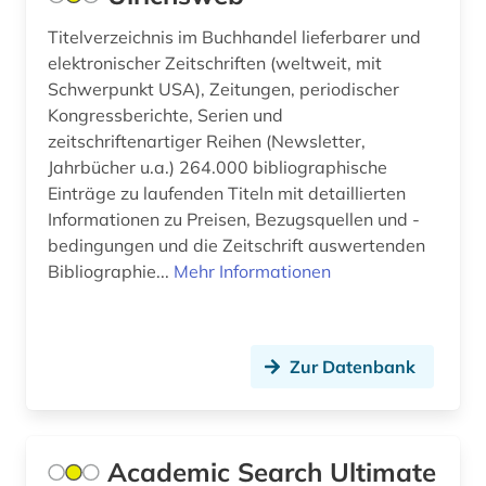
Titelverzeichnis im Buchhandel lieferbarer und
geistesgeschichte <1500 - 1800> (1)
elektronischer Zeitschriften (weltweit, mit
geisteswissenschaften (7)
Schwerpunkt USA), Zeitungen, periodischer
Kongressberichte, Serien und
geistiges eigentum (1)
zeitschriftenartiger Reihen (Newsletter,
Jahrbücher u.a.) 264.000 bibliographische
gender (1)
Einträge zu laufenden Titeln mit detaillierten
gender studies (1)
Informationen zu Preisen, Bezugsquellen und -
bedingungen und die Zeitschrift auswertenden
genealogie (1)
Bibliographie...
Mehr Informationen
geografie (1)
geowissenschaften (9)
Zur Datenbank
germanisches nationalmuseum (1)
germanistik (3)
Academic Search Ultimate
gesamtausgabe (1)