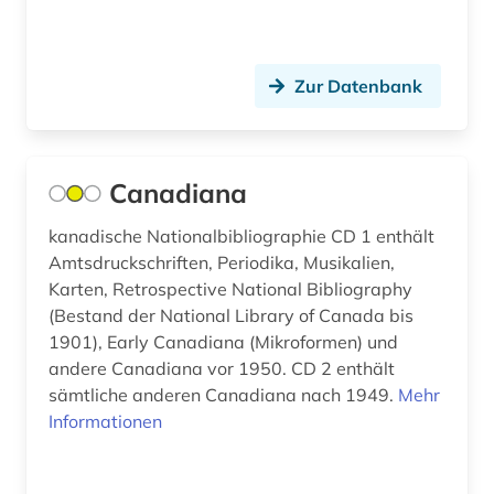
Polen (8)
gymnasiallehrer; hochschullehrer; dramatiker;
dramatiker (1)
Portugal (3)
buch (1)
Zur Datenbank
Rumänien (3)
buchgeschichte &amp;lt;fach&amp;gt; (1)
Russland, Sowjetunion (9)
buchhandel (4)
Schleswig-Holstein (1)
Canadiana
buchrolle (1)
Schweden (1)
kanadische Nationalbibliographie CD 1 enthält
buchwesen (4)
Amtsdruckschriften, Periodika, Musikalien,
Schweiz (8)
Karten, Retrospective National Bibliography
buenos aires (1)
(Bestand der National Library of Canada bis
Serbien (4)
1901), Early Canadiana (Mikroformen) und
bulgarien (1)
Slowakei (7)
andere Canadiana vor 1950. CD 2 enthält
byzantinisches reich (1)
sämtliche anderen Canadiana nach 1949.
Mehr
Slowenien (5)
Informationen
byzantinistik (1)
Spanien (6)
byzanz (1)