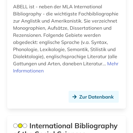
iberische halbinsel (1)
ABELL ist - neben der MLA International
iberoromanisch (1)
Bibliography - die wichtigste Fachbibliographie
zur Anglistik und Amerikanistik. Sie verzeichnet
iberoromanistik (4)
Monographien, Aufsätze, Dissertationen und
Rezensionen. Folgende Gebiete werden
indianer (1)
abgedeckt: englische Sprache (v.a. Syntax,
Phonologie, Lexikologie, Semantik, Stilistik und
indien (1)
Dialektologie), englischsprachige Literatur (alle
industrie (1)
Gattungen und Arten, daneben Literatur...
Mehr
Informationen
industriedesign (1)
informatik (3)
Zur Datenbank
informations- und
dokumentationswissenschaft (3)
informationswesen (2)
International Bibliography
ingenieurwissenschaften (5)