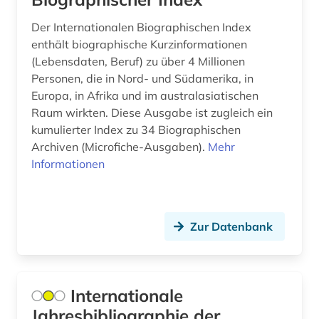
commonwealth (1)
Der Internationalen Biographischen Index
enthält biographische Kurzinformationen
copyright (1)
(Lebensdaten, Beruf) zu über 4 Millionen
Personen, die in Nord- und Südamerika, in
cranach, familie (1)
Europa, in Afrika und im australasiatischen
Raum wirkten. Diese Ausgabe ist zugleich ein
dante (1)
kumulierter Index zu 34 Biographischen
dante alighieri (1)
Archiven (Microfiche-Ausgaben).
Mehr
Informationen
darwin (1)
datensammlung (4)
Zur Datenbank
demotisch (1)
den haag (1)
denkmalpflege (1)
Internationale
Jahresbibliographie der
design (3)