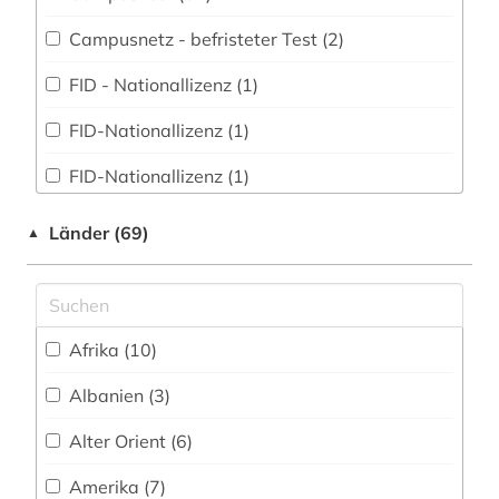
Campusnetz - befristeter Test (2)
astrophysik (1)
FID - Nationallizenz (1)
atlas (1)
FID-Nationallizenz (1)
aufsatz (2)
FID-Nationallizenz (1)
augustinus (1)
frei verfügbar (99)
auktionskatalog (1)
Länder (69)
▲
Login mit FID-Kennung (1)
aurelius (1)
Nationallizenz (2)
australien (1)
Afrika (10)
Nationallizenz-Login für registrierte
autobiografie (1)
Einzelpersonen (2)
Albanien (3)
autor (1)
Nationallizenz-Login für registrierte
Alter Orient (6)
Einzelpersonen (1)
außenpolitik (1)
Amerika (7)