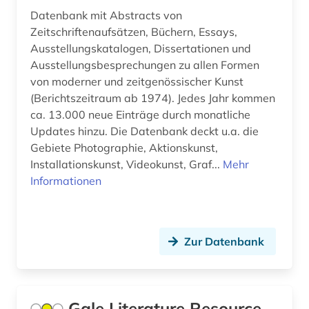
Datenbank mit Abstracts von
fid slawistik (2)
Zeitschriftenaufsätzen, Büchern, Essays,
Ausstellungskatalogen, Dissertationen und
film (4)
Ausstellungsbesprechungen zu allen Formen
finanzwirtschaft (1)
von moderner und zeitgenössischer Kunst
(Berichtszeitraum ab 1974). Jedes Jahr kommen
finnland (1)
ca. 13.000 neue Einträge durch monatliche
Updates hinzu. Die Datenbank deckt u.a. die
fischerei (2)
Gebiete Photographie, Aktionskunst,
forschung (3)
Installationskunst, Videokunst, Graf...
Mehr
Informationen
forschungsdaten (1)
forschungsprojekt (1)
Zur Datenbank
forstwirtschaft (1)
fossilien (1)
fotograf (1)
Gale Literature Resource