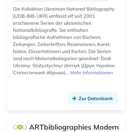
fachliteratur (1)
Die Kollektion Ukrainian National Bibliography
familienforschung (1)
(UDB-BIB-UKR) umfasst elf seit 2001
erschienene Serien der ukrainischen
farblack (2)
Nationalbibliografie. Sie enthalten
bibliografische Aufnahmen von Büchern,
fernando pessoa (1)
Zeitungen, Zeitschriften, Rezensionen, Kunst,
fernerkundung (1)
Noten, Dissertationen und Karten. Die Serien
sind nach Materialkategorien geordnet: Druk
fest (1)
Ukrainy: Statystychnyi zbirnyk (Друк України:
Статистичний збірник)...
Mehr Informationen
festschrift (3)
fid altertumswissenschaften - propylaeum (1)
Zur Datenbank
fid buch-, bibliotheks- und informations­
wissen­schaft (1)
fid musikwissenschaft (1)
ARTbibliographies Modern
fid ost-, ostmittel- und südosteuropa (1)