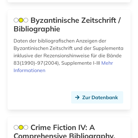
geschmacksmuster (1)
gesprächsanalyse (1)
Byzantinische Zeitschrift /
gesundheitsvorsorge (1)
Bibliographie
gesundheitsökonomie (1)
Daten der bibliografischen Anzeigen der
Byzantinischen Zeitschrift und der Supplementa
gewerkschaft (1)
inklusive der Rezensionshinweise für die Bände
83(1990)-97(2004), Supplemente I-III
Mehr
gottfried wilhelm leibniz (1)
Informationen
grafik (1)
grammatik (1)
Zur Datenbank
graphic novel (1)
griechisch (1)
Crime Fiction IV: A
großbritannien (4)
Comprehensive Bibliography,