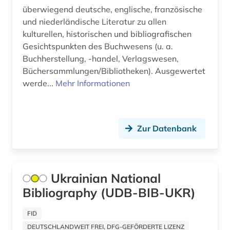
enzyklopädie (2)
überwiegend deutsche, englische, französische
und niederländische Literatur zu allen
erwerbung (1)
kulturellen, historischen und bibliografischen
erziehung (2)
Gesichtspunkten des Buchwesens (u. a.
Buchherstellung, -handel, Verlagswesen,
estland (1)
Büchersammlungen/Bibliotheken). Ausgewertet
werde...
Mehr Informationen
eth zürich (1)
ethik (2)
Zur Datenbank
ethnologie (2)
europa (3)
evolutionsbiologie (1)
Ukrainian National
Bibliography (UDB-BIB-UKR)
exil (1)
fachdidaktik (6)
FID
DEUTSCHLANDWEIT FREI, DFG-GEFÖRDERTE LIZENZ