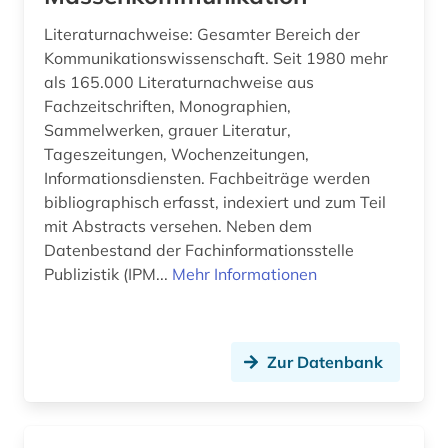
diplomatik (1)
Literaturnachweise: Gesamter Bereich der
discovery service (1)
Kommunikationswissenschaft. Seit 1980 mehr
als 165.000 Literaturnachweise aus
displaced person (1)
Fachzeitschriften, Monographien,
dissertation (9)
Sammelwerken, grauer Literatur,
Tageszeitungen, Wochenzeitungen,
dokumentenserver (1)
Informationsdiensten. Fachbeiträge werden
bibliographisch erfasst, indexiert und zum Teil
dokumentlieferung (2)
mit Abstracts versehen. Neben dem
drittes reich (3)
Datenbestand der Fachinformationsstelle
Publizistik (IPM...
Mehr Informationen
druckschriften (1)
druckwerk (8)
Zur Datenbank
dunhuang (1)
dunhuang-handschriften (1)