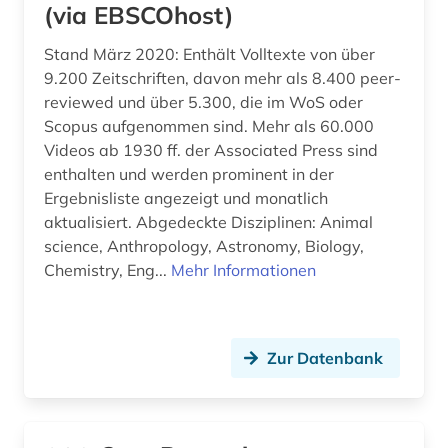
(via EBSCOhost)
gesangbuch (1)
Stand März 2020: Enthält Volltexte von über
9.200 Zeitschriften, davon mehr als 8.400 peer-
geschichte (41)
reviewed und über 5.300, die im WoS oder
geschichte 1450-1912 (1)
Scopus aufgenommen sind. Mehr als 60.000
Videos ab 1930 ff. der Associated Press sind
geschichte 1473-1800 (1)
enthalten und werden prominent in der
Ergebnisliste angezeigt und monatlich
geschichte 1500-1970 (1)
aktualisiert. Abgedeckte Disziplinen: Animal
geschichte 1500-2014 (1)
science, Anthropology, Astronomy, Biology,
Chemistry, Eng...
Mehr Informationen
geschichte 1600-1700 (1)
geschichte 1600-1800 (1)
Zur Datenbank
geschichte 1750-1850 (1)
geschichte 1815-1945 (1)