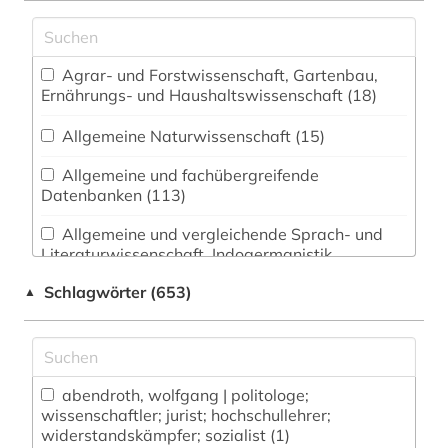
Agrar- und Forstwissenschaft, Gartenbau,
Ernährungs- und Haushaltswissenschaft (18)
Allgemeine Naturwissenschaft (15)
Allgemeine und fachübergreifende
Datenbanken (113)
Allgemeine und vergleichende Sprach- und
Literaturwissenschaft. Indogermanistik.
Außereuropäische Sprachen und Literaturen (33)
Schlagwörter (653)
▲
Anglistik. Amerikanistik (33)
Archäologie (13)
Architektur, Bauingenieur- und
abendroth, wolfgang | politologe;
wissenschaftler; jurist; hochschullehrer;
Vermessungswesen (17)
widerstandskämpfer; sozialist (1)