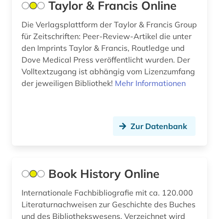
einstein (1)
Taylor & Francis Online
elektronik (1)
Die Verlagsplattform der Taylor & Francis Group
für Zeitschriften: Peer-Review-Artikel die unter
elektronische bibliothek (1)
den Imprints Taylor & Francis, Routledge und
Dove Medical Press veröffentlicht wurden. Der
elektronische medien (1)
Volltextzugang ist abhängig vom Lizenzumfang
elektronische publikation (1)
der jeweiligen Bibliothek!
Mehr Informationen
elektronische zeitschrift (4)
elektronisches buch (2)
Zur Datenbank
elektrotechnik (3)
england (1)
Book History Online
englisch (4)
Internationale Fachbibliografie mit ca. 120.000
englisches sprachgebiet (4)
Literaturnachweisen zur Geschichte des Buches
und des Bibliothekswesens. Verzeichnet wird