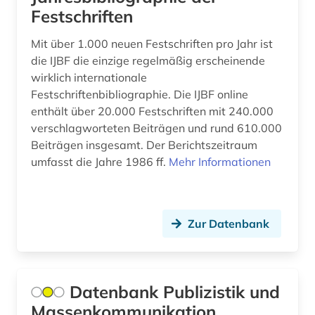
Festschriften
deutsch (8)
Mit über 1.000 neuen Festschriften pro Jahr ist
deutsches sprachgebiet (5)
die IJBF die einzige regelmäßig erscheinende
wirklich internationale
deutschland (6)
Festschriftenbibliographie. Die IJBF online
enthält über 20.000 Festschriften mit 240.000
deutschland <bundesrepublik> (1)
verschlagworteten Beiträgen und rund 610.000
deutschsprachig (1)
Beiträgen insgesamt. Der Berichtszeitraum
umfasst die Jahre 1986 ff.
Mehr Informationen
dichtung (1)
didaktik (1)
Zur Datenbank
digitale musikalien (1)
digitalisat (1)
digitalisierung (1)
Datenbank Publizistik und
Massenkommunikation