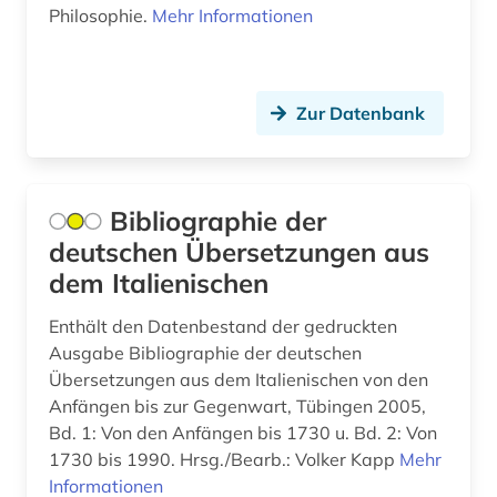
biowissenschaften (1)
Philosophie.
Mehr Informationen
Moldawien (3)
bodensee-gebiet (1)
Montenegro (4)
bohemistik (1)
Zur Datenbank
Niederlande (3)
bonhoeffer, dietrich | evangelischer theologe;
lyriker; widerstandskämpfer (1)
Nordamerika (2)
branchenberichte (1)
Bibliographie der
Oesterreich (11)
deutschen Übersetzungen aus
brasilien (1)
Osmanisches Reich (1)
dem Italienischen
bremen (1)
Ostasien (2)
Enthält den Datenbestand der gedruckten
brief (1)
Ausgabe Bibliographie der deutschen
Osteuropa (9)
Übersetzungen aus dem Italienischen von den
briefsammlung (1)
Anfängen bis zur Gegenwart, Tübingen 2005,
Ostmitteleuropa (4)
Bd. 1: Von den Anfängen bis 1730 u. Bd. 2: Von
british library (1)
Palaestina (1)
1730 bis 1990. Hrsg./Bearb.: Volker Kapp
Mehr
brülow, kaspar | schriftsteller;
Informationen