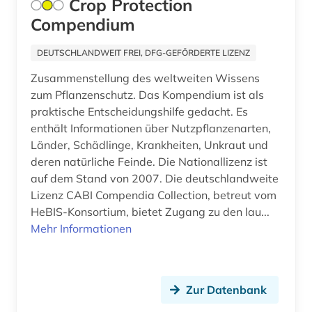
geschichte 1820-1870 (1)
Crop Protection
Compendium
geschichte 1900 (1)
DEUTSCHLANDWEIT FREI, DFG-GEFÖRDERTE LIZENZ
geschichte 1900- (1)
Zusammenstellung des weltweiten Wissens
geschichte 1918 - 1989 (1)
zum Pflanzenschutz. Das Kompendium ist als
praktische Entscheidungshilfe gedacht. Es
geschichte 1933-1945 (2)
enthält Informationen über Nutzpflanzenarten,
geschichte 1969-1990 (1)
Länder, Schädlinge, Krankheiten, Unkraut und
deren natürliche Feinde. Die Nationallizenz ist
geschichte 2000- (1)
auf dem Stand von 2007. Die deutschlandweite
Lizenz CABI Compendia Collection, betreut vom
geschichte 500-1500 (1)
HeBIS-Konsortium, bietet Zugang zu den lau...
Mehr Informationen
geschichtswissenschaft (1)
geschichtswissenschaften (1)
geschlechterforschung (1)
Zur Datenbank