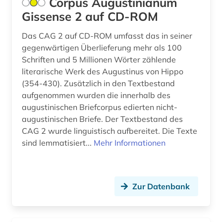
Corpus Augustinianum
Gissense 2 auf CD-ROM
johann sebastian (2)
journalistik (1)
Das CAG 2 auf CD-ROM umfasst das in seiner
gegenwärtigen Überlieferung mehr als 100
judaistik (1)
Schriften und 5 Millionen Wörter zählende
literarische Werk des Augustinus von Hippo
juden (2)
(354-430). Zusätzlich in den Textbestand
aufgenommen wurden die innerhalb des
judentum (1)
augustinischen Briefcorpus edierten nicht-
jugendforschung (1)
augustinischen Briefe. Der Textbestand des
CAG 2 wurde linguistisch aufbereitet. Die Texte
jugendliteratur (1)
sind lemmatisiert...
Mehr Informationen
jugendliteraturforschung (1)
kanada (5)
Zur Datenbank
karte (1)
kartographie (1)