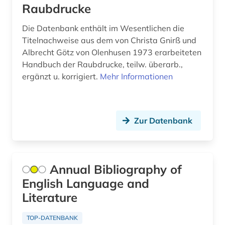
historische hilfswissenschaften (1)
Raubdrucke
hochleistungswerkstoff (1)
Die Datenbank enthält im Wesentlichen die
Titelnachweise aus dem von Christa Gnirß und
hochschuldidaktik (1)
Albrecht Götz von Olenhusen 1973 erarbeiteten
Handbuch der Raubdrucke, teilw. überarb.,
hochschulschrift (3)
ergänzt u. korrigiert.
Mehr Informationen
hofmannsthal, hugo von | schriftsteller;
dramatiker; lyriker; librettist; essayist; philologe;
lyriker (1)
Zur Datenbank
humanismus (2)
humboldt, alexander von | geograf;
naturwissenschaftler; forschungsreisender;
gelehrter; arzt; schriftsteller; geheimer rat (1)
Annual Bibliography of
English Language and
hydrologie (1)
Literature
höhlentempel (1)
TOP-DATENBANK