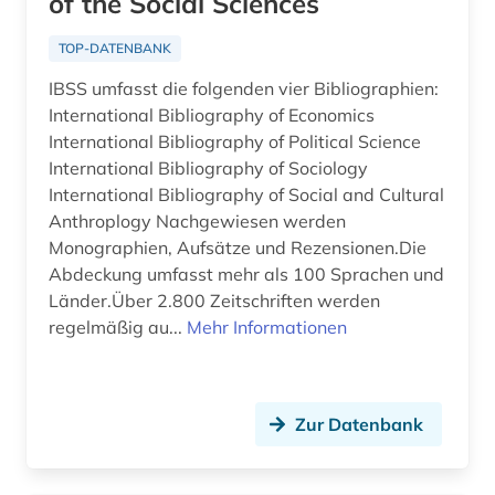
of the Social Sciences
inhalt (1)
TOP-DATENBANK
inkunabeldrucke (1)
IBSS umfasst die folgenden vier Bibliographien:
International Bibliography of Economics
innenarchitektur (1)
International Bibliography of Political Science
internationale beziehungen (1)
International Bibliography of Sociology
International Bibliography of Social and Cultural
internationales handelsrecht (1)
Anthroplogy Nachgewiesen werden
Monographien, Aufsätze und Rezensionen.Die
internationales recht (1)
Abdeckung umfasst mehr als 100 Sprachen und
internationales strafrecht (1)
Länder.Über 2.800 Zeitschriften werden
regelmäßig au...
Mehr Informationen
internationales umweltrecht (1)
internetportal (1)
Zur Datenbank
inuit (1)
iranistik (1)