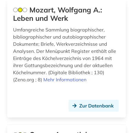
irland (2)
Mozart, Wolfgang A.:
Leben und Werk
islam (3)
Umfangreiche Sammlung biographischer,
islamwissenschaft (2)
bibliographischer und autobiographischer
Dokumente; Briefe, Werkverzeichnisse und
italianistik (7)
Analysen. Der Menüpunkt Register enthält alle
italien (4)
Einträge des Köchelverzeichnis von 1964 mit
ihrer Gattungsbezeichnung und der aktuellen
italienisch (4)
Köchelnummer. (Digitale Bibliothek ; 130)
(Zeno.org ; 8)
Mehr Informationen
japan (1)
japanologie (1)
jean paul | schriftsteller; lyriker; librettist (1)
Zur Datenbank
johann christian (2)
johann christoph friedrich (2)