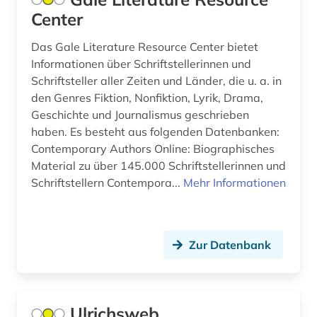
Center
fotografie (4)
Das Gale Literature Resource Center bietet
frankreich (5)
Informationen über Schriftstellerinnen und
Schriftsteller aller Zeiten und Länder, die u. a. in
französisch (3)
den Genres Fiktion, Nonfiktion, Lyrik, Drama,
frauen- und geschlechterforschung (1)
Geschichte und Journalismus geschrieben
haben. Es besteht aus folgenden Datenbanken:
frauenforschung (1)
Contemporary Authors Online: Biographisches
Material zu über 145.000 Schriftstellerinnen und
freie universität berlin (1)
Schriftstellern Contempora...
Mehr Informationen
friedensforschung (1)
friesisch (1)
Zur Datenbank
frühdrucke (1)
fundstätte (1)
Ulrichsweb
galloromanistik (7)