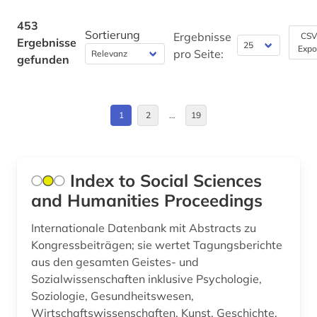
bergbau (1)
Deutschland (27)
453
bestandserhalt (1)
Sortierung
Ergebnisse
CSV
Ergebnisse
Expo
Deutschland (DDR) (1)
pro Seite:
gefunden
betriebswirtschaft (1)
Estland (4)
betriebswirtschaftslehre (1)
Europa (7)
1
2
…
19
bhutan (1)
Finnland (2)
bibel (2)
Frankreich (9)
Index to Social Sciences
bibel. deuteronomium (1)
and Humanities Proceedings
GUS (4)
bibelkommentar (1)
Großbritannien (7)
Internationale Datenbank mit Abstracts zu
bibelwissenschaft (2)
Kongressbeiträgen; sie wertet Tagungsberichte
Hessen (1)
aus den gesamten Geistes- und
bibliografie (453)
Sozialwissenschaften inklusive Psychologie,
Irland (2)
bibliographie (2)
Soziologie, Gesundheitswesen,
Wirtschaftswissenschaften, Kunst, Geschichte,
Israel (1)