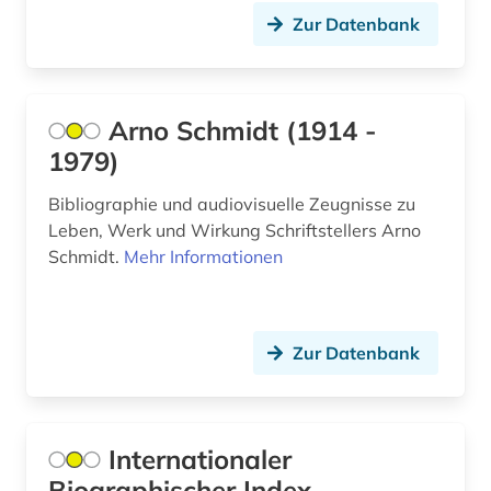
Suedamerika (6)
Zur Datenbank
böhmen (2)
Suedasien (1)
bühnenkünstler (1)
Suedostasien (4)
cad (1)
Arno Schmidt (1914 -
Suedosteuropa (4)
1979)
carl philipp emanuel (2)
Thueringen (1)
Bibliographie und audiovisuelle Zeugnisse zu
cd-rom (1)
Tschechische Republik (9)
Leben, Werk und Wirkung Schriftstellers Arno
Schmidt.
Mehr Informationen
charles (1)
Tuerkei (2)
chemie (29)
USA (11)
chemische reaktion (1)
Zur Datenbank
Ukraine (6)
chemische verbindungen (1)
Ungarn (4)
china (1)
Internationaler
Zypern (1)
Biographischer Index
comic (1)