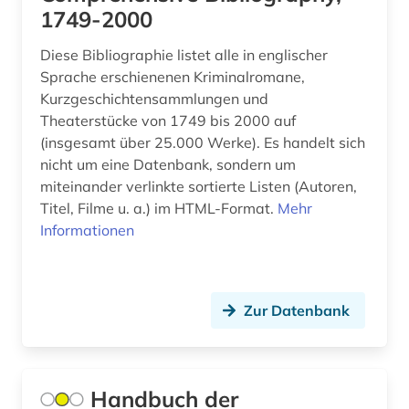
gummi (1)
1749-2000
handelsmarke (1)
Diese Bibliographie listet alle in englischer
Sprache erschienenen Kriminalromane,
handschrift (1)
Kurzgeschichtensammlungen und
hebräisch (1)
Theaterstücke von 1749 bis 2000 auf
(insgesamt über 25.000 Werke). Es handelt sich
heidegger, martin | philosoph; hochschullehrer;
nicht um eine Datenbank, sondern um
wissenschaftler (1)
miteinander verlinkte sortierte Listen (Autoren,
Titel, Filme u. a.) im HTML-Format.
Mehr
helmut schmidt (1)
Informationen
hertz, heinrich | physiker; hochschullehrer;
wissenschaftler (1)
hinduismus (1)
Zur Datenbank
hispanistik (5)
hispanos (1)
Handbuch der