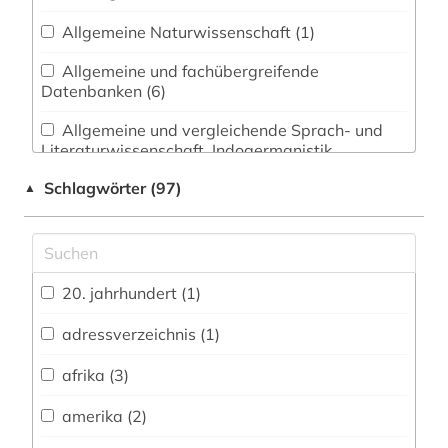
Allgemeine Naturwissenschaft (1)
Allgemeine und fachübergreifende
Datenbanken (6)
Allgemeine und vergleichende Sprach- und
Literaturwissenschaft. Indogermanistik.
Außereuropäische Sprachen und Literaturen (5)
Schlagwörter (97)
▲
Anglistik. Amerikanistik (2)
Archäologie (1)
Architektur, Bauingenieur- und
20. jahrhundert (1)
Vermessungswesen (0)
adressverzeichnis (1)
Biologie, Biotechnologie (0)
afrika (3)
Buch- und Bibliothekswesen,
Informationswissenschaft (0)
amerika (2)