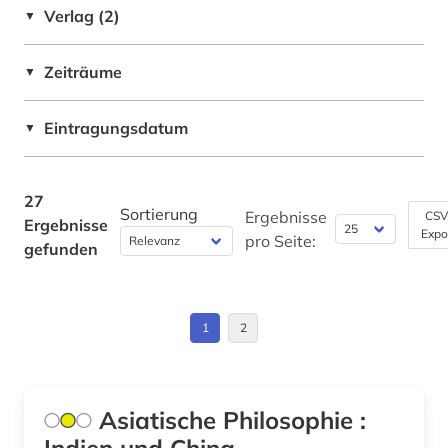
Verlag (2)
▼
USA (1)
mandschuren (1)
Zeiträume
▼
mission (1)
mongolen (1)
Eintragungsdatum
▼
moslems (1)
27
mythologie (1)
Sortierung
Ergebnisse
CSV
Ergebnisse
Expo
pro Seite:
naher osten (1)
gefunden
nichtchristliche religion (1)
nordafrika (1)
1
2
orientalistik (2)
ostasien (3)
Asiatische Philosophie :