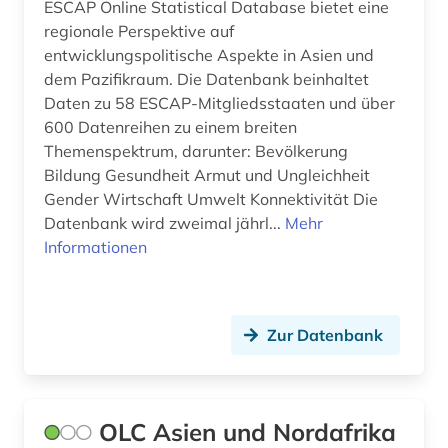
ESCAP Online Statistical Database bietet eine
thailand (1)
regionale Perspektive auf
tibeter (1)
entwicklungspolitische Aspekte in Asien und
dem Pazifikraum. Die Datenbank beinhaltet
unternehmen (1)
Daten zu 58 ESCAP-Mitgliedsstaaten und über
600 Datenreihen zu einem breiten
usa (1)
Themenspektrum, darunter: Bevölkerung
vereinte nationen (1)
Bildung Gesundheit Armut und Ungleichheit
Gender Wirtschaft Umwelt Konnektivität Die
video (2)
Datenbank wird zweimal jährl...
Mehr
Informationen
volltext (1)
welthandel (1)
wirtschaft (2)
Zur Datenbank
wirtschaftskrise (1)
wirtschaftsstatistik (1)
OLC Asien und Nordafrika