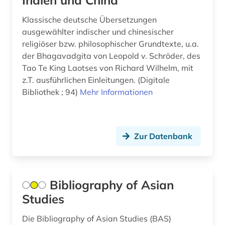
Indien und China
ozeanien (1)
Klassische deutsche Übersetzungen
paris (1)
ausgewählter indischer und chinesischer
pazifikraum (1)
religiöser bzw. philosophischer Grundtexte, u.a.
der Bhagavadgita von Leopold v. Schröder, des
pazifischer ozean (1)
Tao Te King Laotses von Richard Wilhelm, mit
z.T. ausführlichen Einleitungen. (Digitale
philosophie (1)
Bibliothek ; 94)
Mehr Informationen
plastik (1)
politik (4)
Zur Datenbank
primärquelle (1)
qing dynastie (1)
Bibliography of Asian
quelle (2)
Studies
quellen (1)
Die Bibliography of Asian Studies (BAS)