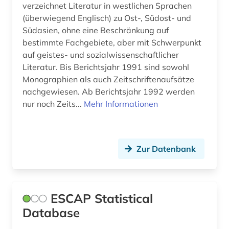
rechtswesen (1)
verzeichnet Literatur in westlichen Sprachen
(überwiegend Englisch) zu Ost-, Südost- und
regierung (1)
Südasien, ohne eine Beschränkung auf
bestimmte Fachgebiete, aber mit Schwerpunkt
religion (3)
auf geistes- und sozialwissenschaftlicher
religionsphilosophie (1)
Literatur. Bis Berichtsjahr 1991 sind sowohl
Monographien als auch Zeitschriftenaufsätze
romanistik (1)
nachgewiesen. Ab Berichtsjahr 1992 werden
nur noch Zeits...
Mehr Informationen
science and technology studies (1)
sozialstatistik (1)
sozialwissenschaften (1)
Zur Datenbank
streaming (2)
südasien (2)
ESCAP Statistical
Database
südostasien (1)