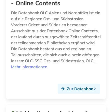
- Online Contents
wörterbuch (1)
Die Datenbank OLC Asien und Nordafrika ist ein
zeischrift (1)
auf die Regionen Ost- und Südostasien,
zeitschriftenaufsatz (1)
Vorderer Orient und Südasien bezogener
Ausschnitt aus der Datenbank Online Contents,
zeitung (1)
der laufend durch ausgewählte Zeitschriftentitel
der teilnehmenden Bibliotheken ergänzt wird.
östliche philosophie (1)
Die Datenbank besteht aus drei regionalen
übersetzung (1)
Teilausschnitten, die sich auch einzeln abfragen
lassen: OLC-SSG Ost- und Südostasien, OLC...
Mehr Informationen
Zur Datenbank