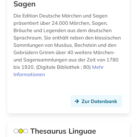
kinder- und hausmärchen (1)
Sagen
kommentar (1)
Die Edition Deutsche Märchen und Sagen
präsentiert über 24.000 Märchen, Sagen,
komödie (1)
Bräuche und Legenden aus dem deutschen
Sprachraum. Sie enthält neben den klassischen
kunstgeschichte (2)
Sammlungen von Musäus, Bechstein und den
kuriosität (1)
Gebrüdern Grimm über 40 weitere Märchen-
und Sagensammlungen aus der Zeit von 1780
kurzgeschichte (1)
bis 1920. (Digitale Bibliothek ; 80)
Mehr
Informationen
künstlerdatenbank (1)
latein (3)
Zur Datenbank
legende (1)
lexikon (1)
libretto (1)
Thesaurus Linguae