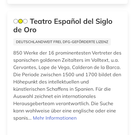
theaterwissenschaft (1)
thesaurus (1)
Teatro Español del Siglo
de Oro
usa (14)
DEUTSCHLANDWEIT FREI, DFG-GEFÖRDERTE LIZENZ
volltext (1)
850 Werke der 16 prominentesten Vertreter des
weltliteratur (3)
spanischen goldenen Zeitalters im Volltext, u.a.
Cervantes, Lope de Vega, Calderon de la Barca.
wilhelm (1)
Die Periode zwischen 1500 und 1700 bildet den
zeichnen (1)
Höhepunkt des intellektuellen und
künstlerischen Schaffens in Spanien. Für die
österreich (1)
Auswahl zeichnet ein internationales
Herausgeberteam verantwortlich. Die Suche
kann wahlweise über eine englische oder eine
spanis...
Mehr Informationen