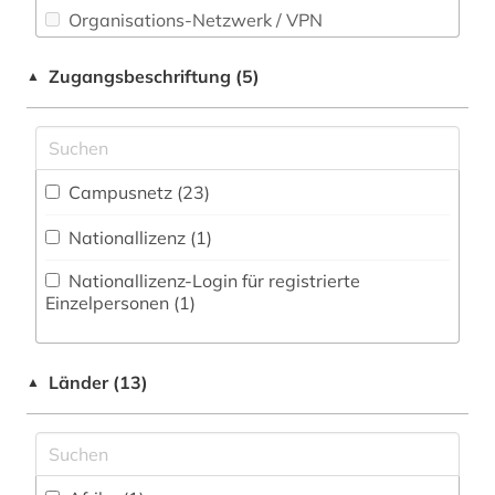
Organisations-Netzwerk / VPN
Sport (0)
geschichte 1000-1917 (1)
Shibboleth
Technik (0)
Zugangsbeschriftung (5)
▲
geschichte 1280-1915 (1)
Zugriff vor Ort
Theologie und Religionswissenschaften (9)
geschichte 1350-1500 (1)
Werkstoffwissenschaften und
geschichte 1450-1930 (2)
Fertigungstechnik (0)
Campusnetz (23)
geschichte 1500 - 1700 (1)
Wirtschaftswissenschaften (0)
Nationallizenz (1)
Wissenschaftskunde, Forschung, Hochschul-,
geschichte 1500-1680 (1)
Nationallizenz-Login für registrierte
Museumswesen (0)
Einzelpersonen (1)
geschichte 1500-1900 (1)
geschichte 1500-1918 (1)
Länder (13)
▲
geschichte 1500-1926 (1)
geschichte 1517-1925 (1)
geschichte 1552-1802 (1)