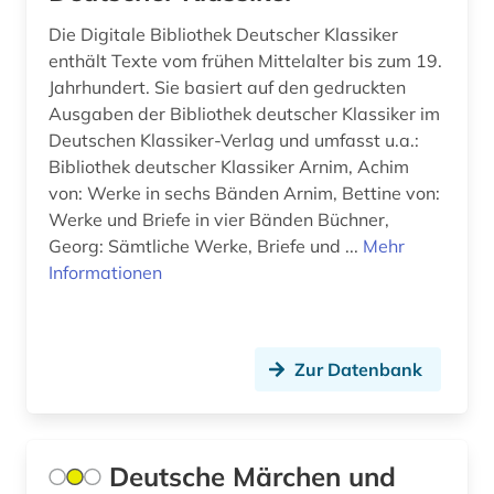
iberoromanistik (1)
Die Digitale Bibliothek Deutscher Klassiker
index (1)
enthält Texte vom frühen Mittelalter bis zum 19.
Jahrhundert. Sie basiert auf den gedruckten
inschrift (1)
Ausgaben der Bibliothek deutscher Klassiker im
irland (1)
Deutschen Klassiker-Verlag und umfasst u.a.:
Bibliothek deutscher Klassiker Arnim, Achim
italienisch (1)
von: Werke in sechs Bänden Arnim, Bettine von:
Werke und Briefe in vier Bänden Büchner,
jacob (1)
Georg: Sämtliche Werke, Briefe und ...
Mehr
Informationen
jean (1)
jiddische literatur (1)
judaica (1)
Zur Datenbank
kanada (1)
kanon (1)
Deutsche Märchen und