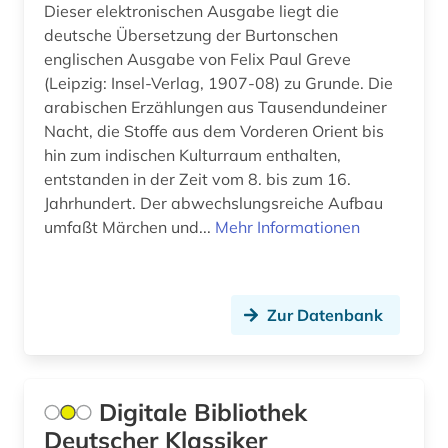
goethe, johann wolfgang von | schriftsteller;
Dieser elektronischen Ausgabe liegt die
publizist; politiker; jurist; naturwissenschaftler;
deutsche Übersetzung der Burtonschen
theaterintendant; maler; zeichner (1)
englischen Ausgabe von Felix Paul Greve
graphik (1)
(Leipzig: Insel-Verlag, 1907-08) zu Grunde. Die
arabischen Erzählungen aus Tausendundeiner
griechisch (4)
Nacht, die Stoffe aus dem Vorderen Orient bis
hin zum indischen Kulturraum enthalten,
grimm (2)
entstanden in der Zeit vom 8. bis zum 16.
Jahrhundert. Der abwechslungsreiche Aufbau
großbritannien (5)
umfaßt Märchen und...
Mehr Informationen
handzeichnung (1)
hebraica (1)
Zur Datenbank
hexerei (1)
hispanistik (2)
Digitale Bibliothek
hörtext (1)
Deutscher Klassiker