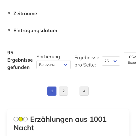
geschichte 1789 - 1875 (1)
Spanien (1)
geschichte 1800-1930 (1)
Zeiträume
▼
USA (6)
geschichte 1813-1837 (1)
Eintragungsdatum
▼
geschichte 1827-1923 (1)
geschichte 1900-2000 (4)
95
Sortierung
Ergebnisse
CSV
Ergebnisse
geschichte 1945- (1)
Expo
pro Seite:
gefunden
geschichte 1992- (1)
geschichte 600-1900 (2)
1
2
…
4
geschichte 800-1150 (1)
geschichte 800-1900 (7)
Erzählungen aus 1001
geschichte 965-975 (1)
Nacht