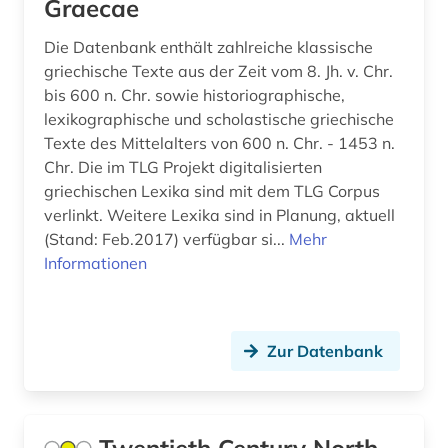
Graecae
liebe <motiv> (1)
Die Datenbank enthält zahlreiche klassische
literatur (33)
griechische Texte aus der Zeit vom 8. Jh. v. Chr.
literaturgeschichte (1)
bis 600 n. Chr. sowie historiographische,
lexikographische und scholastische griechische
literaturgeschichte 1600-1900 (1)
Texte des Mittelalters von 600 n. Chr. - 1453 n.
Chr. Die im TLG Projekt digitalisierten
literaturgeschichte 1714-1915 (1)
griechischen Lexika sind mit dem TLG Corpus
literaturgeschichte 1760-1900 (2)
verlinkt. Weitere Lexika sind in Planung, aktuell
(Stand: Feb.2017) verfügbar si...
Mehr
literaturwissenschaft (2)
Informationen
lyrik (23)
lyrikerin (1)
Zur Datenbank
magie (1)
malerei (1)