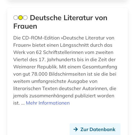
pierre (1)
Deutsche Literatur von
poe (1)
Frauen
prosa (5)
Die CD-ROM-Edition »Deutsche Literatur von
quelle (7)
Frauen« bietet einen Längsschnitt durch das
Werk von 62 Schriftstellerinnen vom zweiten
racine (1)
Viertel des 17. Jahrhunderts bis in die Zeit der
rezeption (1)
Weimarer Republik. Mit einem Gesamtumfang
von gut 78.000 Bildschirmseiten ist sie die bei
roman (2)
weitem umfangreichste Ausgabe von
literarischen Texten deutscher Autorinnen, die
romantik (1)
jemals zusammenhängend publiziert worden
ist. ...
Mehr Informationen
russisch (1)
sachtext (1)
sage (4)
Zur Datenbank