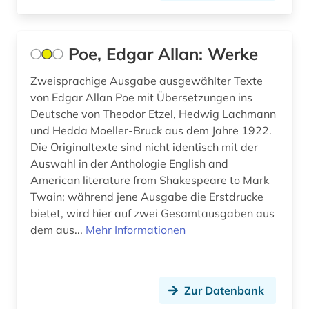
schriftstellerin (1)
schwarze (3)
Poe, Edgar Allan: Werke
schwarze lyrik (1)
Zweisprachige Ausgabe ausgewählter Texte
von Edgar Allan Poe mit Übersetzungen ins
science fiction (1)
Deutsche von Theodor Etzel, Hedwig Lachmann
siglo de oro (2)
und Hedda Moeller-Bruck aus dem Jahre 1922.
Die Originaltexte sind nicht identisch mit der
spanien (1)
Auswahl in der Anthologie English and
American literature from Shakespeare to Mark
spanisch (1)
Twain; während jene Ausgabe die Erstdrucke
streiflicht (1)
bietet, wird hier auf zwei Gesamtausgaben aus
dem aus...
Mehr Informationen
süddeutsche zeitung (1)
tausendundeine nacht (1)
Zur Datenbank
the exeter book (1)