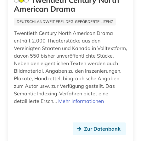
Twentieth Century North
mittelalter (1)
American Drama
mittelfranzösisch (1)
DEUTSCHLANDWEIT FREI, DFG-GEFÖRDERTE LIZENZ
mittellatein (4)
Twentieth Century North American Drama
enthält 2.000 Theaterstücke aus den
molière (1)
Vereinigten Staaten und Kanada in Volltextform,
märchen (6)
davon 550 bisher unveröffentlichte Stücke.
Neben den eigentlichen Texten werden auch
neulatein (3)
Bildmaterial, Angaben zu den Inszenierungen,
Plakate, Handzettel, biographische Angaben
nordamerika (1)
zum Autor usw. zur Verfügung gestellt. Das
Semantic Indexing-Verfahren bietet eine
operntexte (1)
detaillierte Ersch...
Mehr Informationen
orient (1)
orientalistik (1)
Zur Datenbank
papyrus (1)