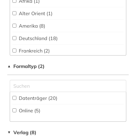
Afrika (1)
geschichte 1600-1900 (2)
Alter Orient (1)
geschichte 1600-1930 (1)
Amerika (8)
geschichte 1600-1933 (1)
Deutschland (18)
geschichte 1700 - 1900 (1)
Frankreich (2)
geschichte 1700-1780 (1)
Großbritannien (8)
Formaltyp (2)
▲
geschichte 1700-1800 (1)
Israel (1)
geschichte 1714-1915 (1)
Italien (1)
Datenträger (20
)
geschichte 1749-1924 (3)
Kanada (1)
Online (5
)
geschichte 1760-1900 (3)
Nordamerika (1)
geschichte 1782-1903 (1)
Oesterreich (1)
Verlag (8)
▼