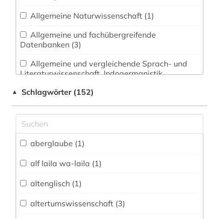
Allgemeine Naturwissenschaft (1)
Allgemeine und fachübergreifende
Datenbanken (3)
Allgemeine und vergleichende Sprach- und
Literaturwissenschaft. Indogermanistik.
Außereuropäische Sprachen und Literaturen (15)
Schlagwörter (152)
▲
Anglistik. Amerikanistik (37)
Archäologie (2)
Architektur, Bauingenieur- und
aberglaube (1)
Vermessungswesen (0)
alf laila wa-laila (1)
Biologie, Biotechnologie (0)
altenglisch (1)
Buch- und Bibliothekswesen,
Informationswissenschaft (1)
altertumswissenschaft (3)