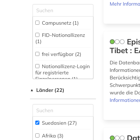
Koreastudien, Sinologie)
Zugriff vor Ort
Mehr Informa
(2)
kudiyattam (1)
Pädagogik (0)
kultur (1)
Campusnetz (1)
Philosophie (1)
kulturelles erbe (1)
FID-Nationallizenz
Epi
(1)
Physik (0)
literatur (1)
Tibet : 
frei verfügbar (2)
Politologie (6)
Die Datenban
literaturwissenschaft
Nationallizenz-Login
Informatione
Psychologie (0)
(1)
für registrierte
Berücksichti
Einzelpersonen (1)
Rechtswissenschaft
mahatma gandh (1)
Schwerpunkt 
(3)
Länder (22)
▲
wurde die D
medizin (1)
Informatione
Romanistik (0)
Slavistik (0)
menschenrechtspolitik
(1)
Suedasien (27)
Soziologie (0)
Afrika (3)
Dat