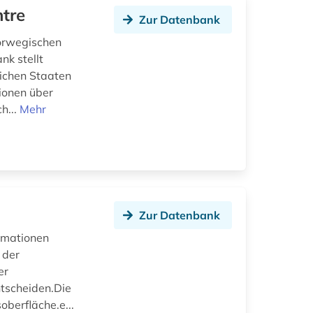
ntre
Zur Datenbank
orwegischen
nk stellt
eichen Staaten
ionen über
h...
Mehr
Zur Datenbank
ormationen
 der
er
tscheiden.Die
berfläche.e...