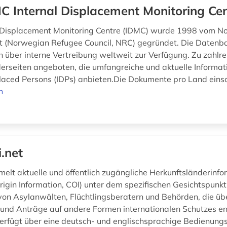
C Internal Displacement Monitoring Ce
l Displacement Monitoring Centre (IDMC) wurde 1998 vom N
at (Norwegian Refugee Council, NRC) gegründet. Die Datenba
n über interne Vertreibung weltweit zur Verfügung. Zu zahlr
rseiten angeboten, die umfangreiche und aktuelle Informat
placed Persons (IDPs) anbieten.Die Dokumente pro Land einsc
n
i.net
melt aktuelle und öffentlich zugängliche Herkunftsländerinf
rigin Information, COI) unter dem spezifischen Gesichtspunkt
von Asylanwälten, Flüchtlingsberatern und Behörden, die üb
und Anträge auf andere Formen internationalen Schutzes en
rfügt über eine deutsch- und englischsprachige Bedienungso