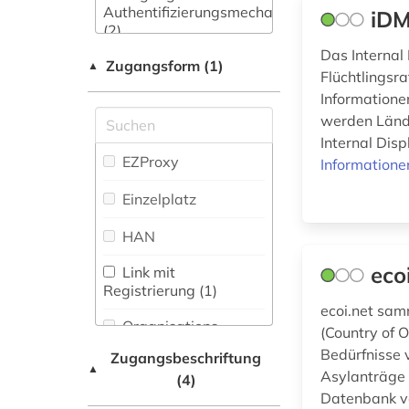
Authentifizierungsmechanismen
Maschinenbau (0)
iDM
Zeitungs-,
indien (7)
(2)
Zeitschriftenbibliographie
Mathematik (0)
Das Interna
(0
)
Zugangsform (1)
indigenes volk (1)
▲
Flüchtlingsr
Medien- und
Informatione
indisches theater (1)
Kommunikationswissenschaften,
werden Lände
Kommunikationsdesign (1)
indoarische
Internal Dis
sprachen (1)
Medizin (1)
EZProxy
Informatione
indologie (1)
Militärwissenschaft
Einzelplatz
(0)
international (1)
HAN
Musikwissenschaft
(1)
interne vertriebene
eco
Link mit
(1)
Registrierung (1)
Natur- und
ecoi.net sam
Umweltschutz (0)
japanologie (2)
Organisations-
(Country of O
Netzwerk / VPN
Bedürfnisse 
Zugangsbeschriftung
kaste (1)
▲
Ostasienwissenschaften
Asylanträge 
(4)
Shibboleth
(Japanologie,
kolonialismus (1)
Datenbank ve