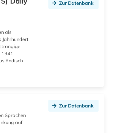
S) Daily
Zur Datenbank
en als
s Jahrhundert
rstrangige
r 1941
sländisch...
Zur Datenbank
hen Sprachen
änkung auf