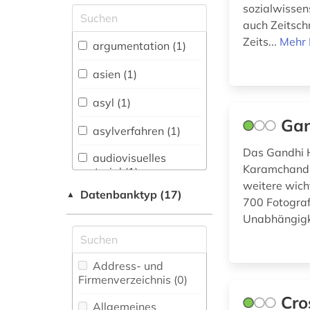
sozialwissen
Allgemeine und
auch Zeitsch
vergleichende Sprach-
Zeits...
Mehr 
und
argumentation (1)
Literaturwissenschaft.
Indogermanistik.
asien (1)
Außereuropäische
Sprachen und
asyl (1)
Literaturen (4)
Gan
asylverfahren (1)
Anglistik.
Amerikanistik (0)
Das Gandhi H
audiovisuelles
Karamchand G
material (1)
Archäologie (0)
weitere wich
Datenbanktyp (17)
▲
ayurveda (1)
700 Fotograf
Architektur,
Unabhängig
Bauingenieur- und
bangladesch (1)
Vermessungswesen (1)
bibliografie (1)
Biologie,
Address- und
Biotechnologie (0)
Firmenverzeichnis (0
)
binnenvertriebener
(1)
Cro
Buch- und
Allgemeines