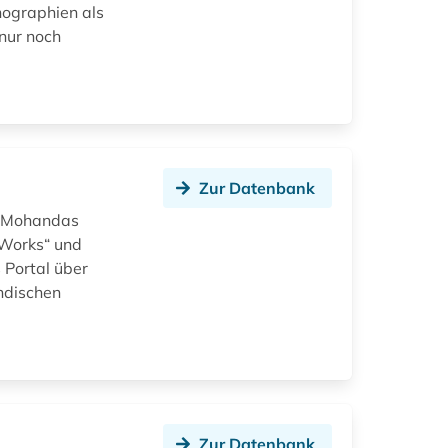
nographien als
nur noch
Zur Datenbank
er Mohandas
 Works“ und
 Portal über
ndischen
Zur Datenbank