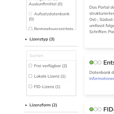
Bibliothekswesen,
Auskunftmittel (0
)
christentum (1)
Das Portal d
Informationswissenschaft
(0)
strukturierte
Aufsatzdatenbank
deutschland (1)
(0
)
Ost-, Südost
Chemie und
umfasst folg
dokumentenserver
Pharmazie (0)
Bestandsverzeichnis
(1)
Schriften: Pa
(2
)
Elektrotechnik,
Lizenztyp (3)
▲
drama (1)
Elektronik,
Biographische
Nachrichtentechnik (0)
Datenbank (3
)
dänemark (1)
Energietechnik (0)
Ent
dänisch-hallische
Buchhandelsverzeichnis
Frei verfügbar (2)
mission (1)
Ethnologie (5)
(0
)
Datenbank d
Lokale Lizenz (1)
englisch (1)
Informatione
Disziplinäre
Geographie (1)
Forschungsdatenrepositorien
FID-Lizenz (1)
enzyklopädie (1)
(0
)
Geowissenschaften
(0)
epistemische logik
Disziplinäre
(1)
Repositorien (0
Germanistik.
)
Lizenzform (2)
▲
FID
Niederlandistik.
fid asien (2)