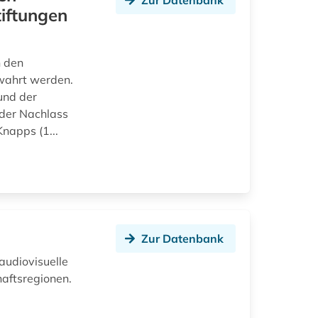
Zur Datenbank
tiftungen
n den
ewahrt werden.
und der
 der Nachlass
napps (1...
Zur Datenbank
 audiovisuelle
haftsregionen.