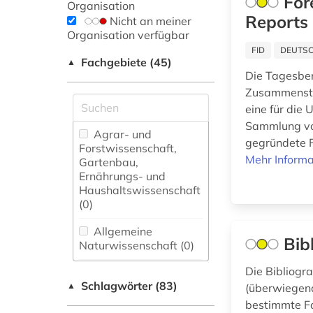
For
Organisation
Reports
Nicht an meiner
Organisation verfügbar
FID
DEUTSC
Fachgebiete (45)
▲
Die Tagesber
Zusammenstel
eine für die
Sammlung von
Agrar- und
gegründete F
Forstwissenschaft,
Mehr Informa
Gartenbau,
Ernährungs- und
Haushaltswissenschaft
(0)
Allgemeine
Bib
Naturwissenschaft (0)
Die Bibliogr
Allgemeine und
Schlagwörter (83)
fachübergreifende
▲
(überwiegend
Datenbanken (8)
bestimmte Fa