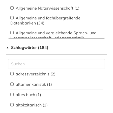
Allgemeine Naturwissenschaft (1)
Allgemeine und fachübergreifende
Datenbanken (34)
Allgemeine und vergleichende Sprach- und
Literaturwissenschaft. Indogermanistik.
Außereuropäische Sprachen und Literaturen (2)
Schlagwörter (184)
▲
Anglistik. Amerikanistik (1)
Archäologie (1)
Architektur, Bauingenieur- und
adressverzeichnis (2)
Vermessungswesen (0)
altamerikanistik (1)
Biologie, Biotechnologie (0)
altes buch (1)
Buch- und Bibliothekswesen,
Informationswissenschaft (3)
altokzitanisch (1)