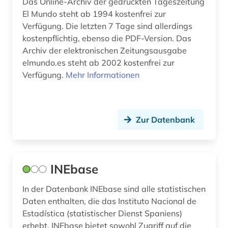
romanische sprachen und literaturen (1)
Das Online-Archiv der gedruckten Tageszeitung
El Mundo steht ab 1994 kostenfrei zur
romanistik (6)
Verfügung. Die letzten 7 Tage sind allerdings
kostenpflichtig, ebenso die PDF-Version. Das
sephardische juden (1)
Archiv der elektronischen Zeitungsausgabe
elmundo.es steht ab 2002 kostenfrei zur
shakespeare (1)
Verfügung.
Mehr Informationen
siglo de oro (3)
skandinavistik (1)
Zur Datenbank
slavistik (1)
soldat (1)
INEbase
sozialismus (1)
sozialwissenschaften (2)
In der Datenbank INEbase sind alle statistischen
Daten enthalten, die das Instituto Nacional de
spanien (40)
Estadística (statistischer Dienst Spaniens)
erhebt. INEbase bietet sowohl Zugriff auf die