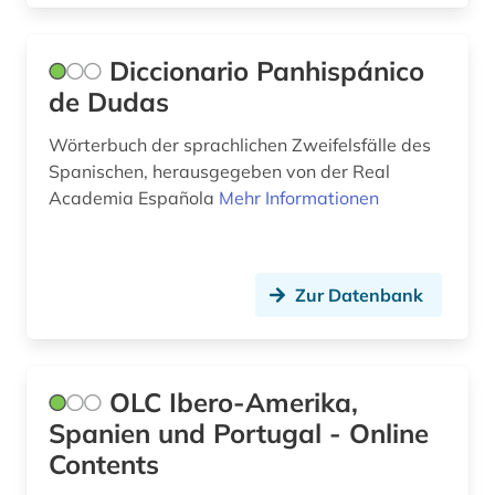
online-ressource (1)
Diccionario Panhispánico
oper (1)
de Dudas
orthographie (1)
Wörterbuch der sprachlichen Zweifelsfälle des
Spanischen, herausgegeben von der Real
pablo (1)
Academia Española
Mehr Informationen
patent (1)
philippinen (2)
Zur Datenbank
picasso (1)
politik (2)
OLC Ibero-Amerika,
politologie (1)
Spanien und Portugal - Online
portal (1)
Contents
portrait (1)