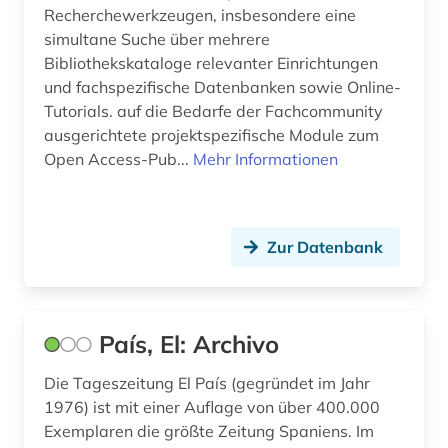
stilistik (1)
Recherchewerkzeugen, insbesondere eine
simultane Suche über mehrere
tageszeitung (1)
Bibliothekskataloge relevanter Einrichtungen
und fachspezifische Datenbanken sowie Online-
tageszeitungen (1)
Tutorials. auf die Bedarfe der Fachcommunity
telekommunikation (1)
ausgerichtete projektspezifische Module zum
Open Access-Pub...
Mehr Informationen
templerorden (1)
theater (1)
Zur Datenbank
theaterwissenschaft (2)
tonträger (1)
troubadourlyrik (1)
País, El: Archivo
unternehmen (1)
Die Tageszeitung El País (gegründet im Jahr
1976) ist mit einer Auflage von über 400.000
urheberrecht (1)
Exemplaren die größte Zeitung Spaniens. Im