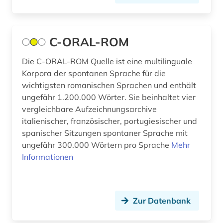
Norwegen (2)
katalonien (4)
Oesterreich (5)
klassische philologie (1)
C-ORAL-ROM
Ostasien (1)
komponist (1)
Die C-ORAL-ROM Quelle ist eine multilinguale
Osteuropa (1)
Korpora der spontanen Sprache für die
korpus (1)
wichtigsten romanischen Sprachen und enthält
Polen (3)
kulturwissenschaften (15)
ungefähr 1.200.000 Wörter. Sie beinhaltet vier
Portugal (16)
vergleichbare Aufzeichnungsarchive
kunst (1)
italienischer, französischer, portugiesischer und
Roemisches Reich (1)
spanischer Sitzungen spontaner Sprache mit
kunstmusik (1)
ungefähr 300.000 Wörtern pro Sprache
Mehr
Russland, Sowjetunion (2)
künstlerische technik (1)
Informationen
Schweden (3)
landeskunde (11)
Schweiz (2)
lateinamerika (11)
Zur Datenbank
Serbien (1)
lemma (1)