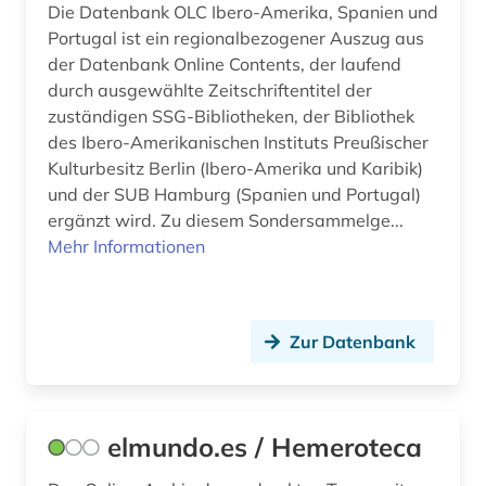
Die Datenbank OLC Ibero-Amerika, Spanien und
Portugal ist ein regionalbezogener Auszug aus
portugal (7)
der Datenbank Online Contents, der laufend
portugiesisch (2)
durch ausgewählte Zeitschriftentitel der
zuständigen SSG-Bibliotheken, der Bibliothek
quelle (2)
des Ibero-Amerikanischen Instituts Preußischer
Kulturbesitz Berlin (Ibero-Amerika und Karibik)
rechtschreibung (1)
und der SUB Hamburg (Spanien und Portugal)
ergänzt wird. Zu diesem Sondersammelge...
redewendung (1)
Mehr Informationen
regionale geologie (1)
restaurierung (1)
Zur Datenbank
rezension (1)
romanisch (1)
elmundo.es / Hemeroteca
romanische philologie (1)