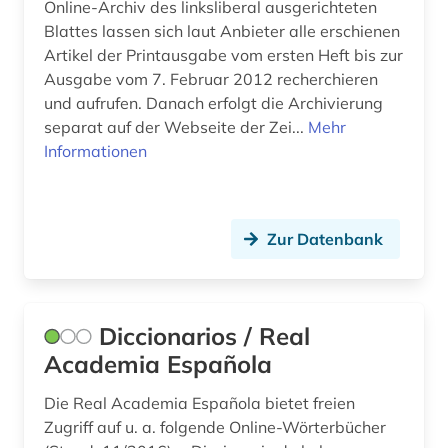
Online-Archiv des linksliberal ausgerichteten
vega, lope de | schriftsteller; dramatiker;
librettist; dramatiker (1)
Blattes lassen sich laut Anbieter alle erschienen
Artikel der Printausgabe vom ersten Heft bis zur
verbundkatalog (1)
Ausgabe vom 7. Februar 2012 recherchieren
und aufrufen. Danach erfolgt die Archivierung
volksmusik (1)
separat auf der Webseite der Zei...
Mehr
Informationen
völkerwanderung (1)
wirtschaft (2)
wirtschaftsrecht (1)
Zur Datenbank
wissenschaft (1)
wissenschaftsgeschichte (1)
Diccionarios / Real
wörterbuch (12)
Academia Española
zarzuela (1)
Die Real Academia Española bietet freien
Zugriff auf u. a. folgende Online-Wörterbücher
zeitschrift (3)