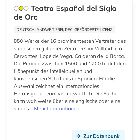
Israel (1)
Teatro Español del Siglo
italia (1)
de Oro
Italien (11)
italianistik (1)
Japan (1)
DEUTSCHLANDWEIT FREI, DFG-GEFÖRDERTE LIZENZ
italienisch (1)
850 Werke der 16 prominentesten Vertreter des
Korea (1)
judenspanisch (1)
spanischen goldenen Zeitalters im Volltext, u.a.
Lettland (1)
Cervantes, Lope de Vega, Calderon de la Barca.
jüdische studien (1)
Die Periode zwischen 1500 und 1700 bildet den
Luxemburg (1)
Höhepunkt des intellektuellen und
kanarische inseln (1)
künstlerischen Schaffens in Spanien. Für die
Malta (2)
karibik (2)
Auswahl zeichnet ein internationales
Mittelamerika (7)
Herausgeberteam verantwortlich. Die Suche
katalanien (1)
kann wahlweise über eine englische oder eine
Monaco (1)
spanis...
Mehr Informationen
katalanisch (2)
Niederlande (3)
katalanistik (1)
Nordamerika (1)
katalog (4)
Zur Datenbank