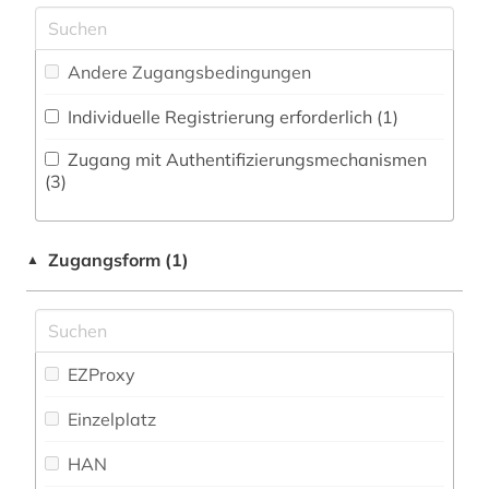
schriftsteller (1)
Ostasienwissenschaften (Japanologie,
chorgesang (1)
Koreastudien, Sinologie) (0)
Andere Zugangsbedingungen
deutsch (1)
Pädagogik (0)
Individuelle Registrierung erforderlich (1)
digitalisat (1)
Philosophie (0)
Zugang mit Authentifizierungsmechanismen
(3)
dissertation (2)
Physik (0)
drama (3)
Politologie (4)
Zugangsform (1)
▲
druckwerk (3)
Psychologie (0)
eisenbahn (1)
Rechtswissenschaft (3)
elektronische bibliothek (1)
EZProxy
Romanistik (56)
elektronische ressource (1)
Einzelplatz
Slavistik (1)
elektronische zeitschrift (1)
HAN
Soziologie (1)