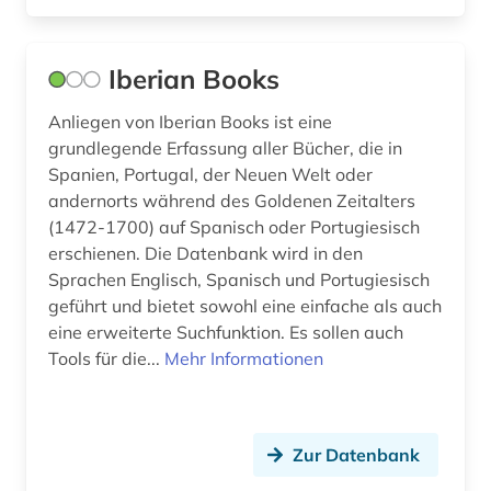
migration (1)
Iberian Books
mittelalter (2)
Anliegen von Iberian Books ist eine
mittelamerika (1)
grundlegende Erfassung aller Bücher, die in
monographien (1)
Spanien, Portugal, der Neuen Welt oder
andernorts während des Goldenen Zeitalters
multimedia (1)
(1472-1700) auf Spanisch oder Portugiesisch
erschienen. Die Datenbank wird in den
museum (1)
Sprachen Englisch, Spanisch und Portugiesisch
geführt und bietet sowohl eine einfache als auch
musikschrifttum (1)
eine erweiterte Suchfunktion. Es sollen auch
nachschlagewerk (2)
Tools für die...
Mehr Informationen
nationalbibliografie (2)
nationalbibliothek (2)
Zur Datenbank
neuerscheinungen (1)