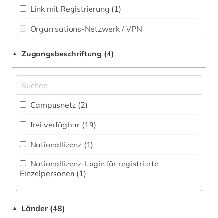
elektronisches buch (4)
Sport (0)
Link mit Registrierung (1)
ethnologie (1)
Organisations-Netzwerk / VPN
Technik (2)
europa (2)
Shibboleth
Theologie und Religionswissenschaften (0)
Zugangsbeschriftung (4)
▲
fachdidaktik (5)
Werkstoffwissenschaften und
Zugriff vor Ort
Fertigungstechnik (1)
fachportal (1)
Wirtschaftswissenschaften (4)
Campusnetz (2)
fid romanistik (1)
Wissenschaftskunde, Forschung, Hochschul-,
frei verfügbar (19)
Museumswesen (0)
firma (1)
Nationallizenz (1)
firmeninformation (1)
Nationallizenz-Login für registrierte
forschung (1)
Einzelpersonen (1)
französisch (1)
freiwilliger (1)
Länder (48)
▲