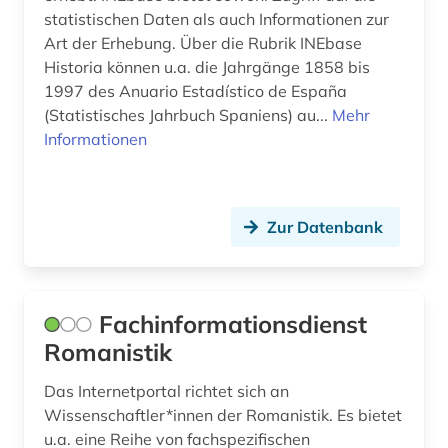
spanisch (22)
statistischen Daten als auch Informationen zur
Art der Erhebung. Über die Rubrik INEbase
spanische literatur (1)
Historia können u.a. die Jahrgänge 1858 bis
spanischer bürgerkrieg (2)
1997 des Anuario Estadístico de España
(Statistisches Jahrbuch Spaniens) au...
Mehr
spanisches sprachgebiet (1)
Informationen
spanish and new world polyphony (1)
sprache (2)
Zur Datenbank
sprachenlernen (1)
sprachlehrbücher (1)
Fachinformationsdienst
sprachpraxis (7)
Romanistik
sprachwissenschaft (13)
Das Internetportal richtet sich an
statistik (1)
Wissenschaftler*innen der Romanistik. Es bietet
u.a. eine Reihe von fachspezifischen