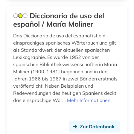
Suedamerika (15)
lexikon (4)
Diccionario de uso del
Tschechische Republik (1)
librettist (1)
español / María Moliner
Tuerkei (1)
lieferbares buch (1)
Das Diccionario de uso del espanol ist ein
USA (3)
einsprachiges spanisches Wörterbuch und gilt
lincoln-bataillon (1)
als Standardwerk der aktuellen spanischen
Ungarn (1)
Lexikographie. Es wurde 1952 von der
linguistik (1)
spanischen Bibliothekswissenschaftlerin Maria
Zypern (1)
literatur (3)
Moliner (1900-1981) begonnen und in den
Jahren 1966 bis 1967 in zwei Bänden erstmals
literaturwissenschaft (20)
veröffentlicht. Neben Beispielen und
Redewendungen des heutigen Spaniens deckt
lusitanistik (7)
das einsprachige Wör...
Mehr Informationen
madrid (5)
malta (1)
Zur Datenbank
medienwissenschaft (10)