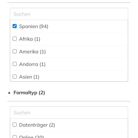
fremdsprachenlernen (1)
frick collection (1)
Spanien (94)
galicien (2)
Afrika (1)
galloromanistik (2)
Amerika (1)
germanistik (1)
Andorra (1)
geschichte (12)
Asien (1)
geschichtswissenschaft (1)
Australien, Ozeanien (1)
Formaltyp (2)
▲
gibraltar (1)
Belgien (2)
grafik (1)
China (1)
grammatik (3)
Datenträger (2
)
Daenemark (3)
griechenland (1)
Online (20
)