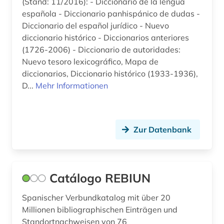
(Stand: 11/2016): - Diccionario de la lengua
española - Diccionario panhispánico de dudas -
zeitschriften (1)
Diccionario del español jurídico - Nuevo
zeitung (9)
diccionario histórico - Diccionarios anteriores
(1726-2006) - Diccionario de autoridades:
zypern (1)
Nuevo tesoro lexicográfico, Mapa de
diccionarios, Diccionario histórico (1933-1936),
|z|geschichte 1300-2000 (1)
D...
Mehr Informationen
übersetzungswissenschaft (1)
übung (1)
Zur Datenbank
Catálogo REBIUN
Spanischer Verbundkatalog mit über 20
Millionen bibliographischen Einträgen und
Standortnachweisen von 76