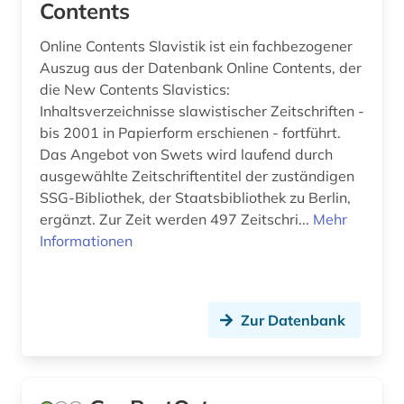
Contents
religion (1)
Zypern (1)
Online Contents Slavistik ist ein fachbezogener
rheinland-pfalz (1)
Auszug aus der Datenbank Online Contents, der
die New Contents Slavistics:
russland (1)
Inhaltsverzeichnisse slawistischer Zeitschriften -
bis 2001 in Papierform erschienen - fortführt.
rätoromanisch (1)
Das Angebot von Swets wird laufend durch
sachsen (1)
ausgewählte Zeitschriftentitel der zuständigen
SSG-Bibliothek, der Staatsbibliothek zu Berlin,
sammelband (1)
ergänzt. Zur Zeit werden 497 Zeitschri...
Mehr
Informationen
schulwesen (2)
schweiz (1)
slawische sprachen (1)
Zur Datenbank
slawistik (2)
slowakei (7)