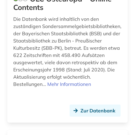
Contents
tschechische republik (2)
Die Datenbank wird inhaltlich von den
tschechoslowakei (4)
zuständigen Sondersammelgebietsbibliotheken,
der Bayerischen Staatsbibliothek (BSB) und der
unselbständige karte (1)
Staatsbibliothek zu Berlin - Preußischer
unternehmen (1)
Kulturbesitz (SBB-PK), betreut. Es werden etwa
622 Zeitschriften mit 458.490 Aufsätzen
usa (1)
ausgewertet, viele davon retrospektiv ab dem
Erscheinungsjahr 1998 (Stand: Juli 2020). Die
wiegendruck (1)
Aktualisierung erfolgt wöchentlich.
Bestellungen...
Mehr Informationen
wiener zeitung (1)
wirtschaft (1)
wirtschaftsstatistik (1)
Zur Datenbank
wörterbuch (1)
zeitgeschichte &lt;fach&gt; (2)