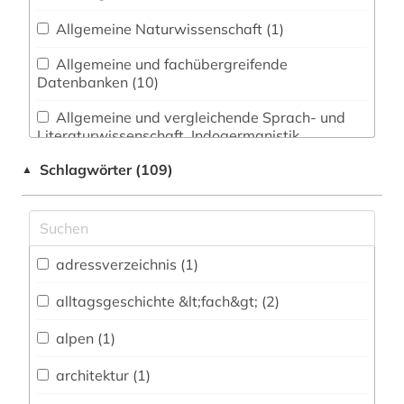
Allgemeine Naturwissenschaft (1)
Allgemeine und fachübergreifende
Datenbanken (10)
Allgemeine und vergleichende Sprach- und
Literaturwissenschaft. Indogermanistik.
Außereuropäische Sprachen und Literaturen (2)
Schlagwörter (109)
▲
Anglistik. Amerikanistik (0)
Archäologie (0)
Architektur, Bauingenieur- und
adressverzeichnis (1)
Vermessungswesen (1)
alltagsgeschichte &lt;fach&gt; (2)
Biologie, Biotechnologie (0)
alpen (1)
Buch- und Bibliothekswesen,
Informationswissenschaft (1)
architektur (1)