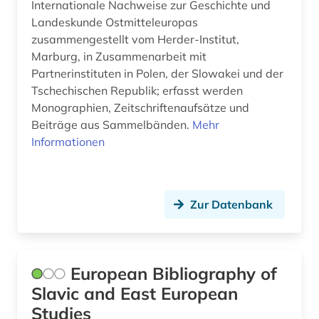
Internationale Nachweise zur Geschichte und
korpus (1)
Landeskunde Ostmitteleuropas
Makedonien (12)
zusammengestellt vom Herder-Institut,
kronländer (1)
Moldawien (11)
Marburg, in Zusammenarbeit mit
Partnerinstituten in Polen, der Slowakei und der
kultur (2)
Montenegro (11)
Tschechischen Republik; erfasst werden
kunst (1)
Monographien, Zeitschriftenaufsätze und
Niederlande (1)
Beiträge aus Sammelbänden.
Mehr
landeskunde (1)
Norwegen (1)
Informationen
literatur (1)
Oesterreich (8)
musik (1)
Osmanisches Reich (1)
Zur Datenbank
mähren (1)
Osteuropa (16)
münchen (1)
Ostmitteleuropa (13)
European Bibliography of
nachfolgestaaten (1)
Polen (18)
Slavic and East European
naturwissenschaften (1)
Studies
Rheinland-Pfalz (1)