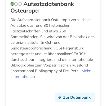
Aufsatzdatenbank
zeitschrift (2)
Osteuropa
zeitschriftenaufsatz (1)
Die Aufsatzdatenbank Osteuropa verzeichnet
Aufsätze aus rund 80 historischen
zeitzeuge (1)
Fachzeitschriften und etwa 250
Sammelbänden. Sie wird von der Bibliothek des
österreich (4)
Leibniz-Instituts für Ost- und
österreich-ungarn (4)
Südosteuropaforschung (IOS) Regensburg
bereitgestellt und ist über osmikonSEARCH
übersetzung (1)
durchsuchbar. Integriert sind die Internationale
Bibliographie zum Vorpetrinischen Russland
(International Bibliography of Pre-Petr...
Mehr
Informationen
Zur Datenbank