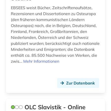
oral history (1)
EBSEES weist Bücher, Zeitschriftenaufsätze,
Rumänien (18)
Rezensionen und Dissertationen zu Osteuropa
ortsverzeichnis (1)
Russland, Sowjetunion (15)
(den früheren kommunistischen Ländern
Osteuropas) nach, die in Belgien, Deutschland,
osteuropa (12)
Sachsen (2)
Finnland, Frankreich, Großbritannien, den
ostmitteleuropa (6)
Niederlanden, Österreich und der Schweiz
Schweiz (3)
publiziert wurden; berücksichtigt auch nationale
partei (1)
Serbien (14)
Minderheiten und Emigranten; die Datenbank
enthält ca. 85.500 Nachweise von Werken, die
periodikum (1)
Slowenien (18)
zwis...
Mehr Informationen
personenstandsbuch (1)
Suedosteuropa (13)
pfarre (1)
Tschechische Republik (26)
Zur Datenbank
politik (2)
USA (1)
portal (1)
Ukraine (15)
OLC Slavistik - Online
rechtswissenschaft (1)
Ungarn (17)