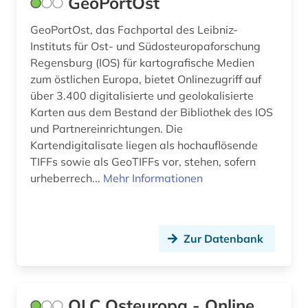
GeoPortOst
slowakische republik (1)
GeoPortOst, das Fachportal des Leibniz-
Instituts für Ost- und Südosteuropaforschung
slowenien (2)
Regensburg (IOS) für kartografische Medien
sowjetunion (1)
zum östlichen Europa, bietet Onlinezugriff auf
über 3.400 digitalisierte und geolokalisierte
sprache (2)
Karten aus dem Bestand der Bibliothek des IOS
und Partnereinrichtungen. Die
sprachwissenschaft (1)
Kartendigitalisate liegen als hochauflösende
TIFFs sowie als GeoTIFFs vor, stehen, sofern
stadtplan (1)
urheberrech...
Mehr Informationen
statistik (1)
straflager (1)
Zur Datenbank
südosteuropa (7)
todesanzeige (1)
OLC Osteuropa - Online
topographische karte (1)