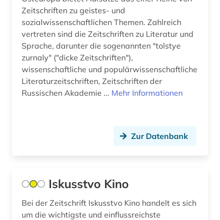
Zeitschriften zu geistes- und
religiöse verfolgung (1)
sozialwissenschaftlichen Themen. Zahlreich
vertreten sind die Zeitschriften zu Literatur und
remizov (1)
Sprache, darunter die sogenannten "tolstye
zurnaly" ("dicke Zeitschriften"),
restitution (1)
wissenschaftliche und populärwissenschaftliche
rgada (1)
Literaturzeitschriften, Zeitschriften der
Russischen Akademie ...
Mehr Informationen
rgali (1)
rgvia (1)
Zur Datenbank
russisch (12)
russisch-orthodoxe kirche (1)
russisch-ukrainischer krieg (1)
Iskusstvo Kino
russische föderation (1)
Bei der Zeitschrift Iskusstvo Kino handelt es sich
um die wichtigste und einflussreichste
russische literatur (1)