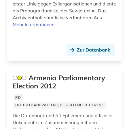
erster Linie gegen Exilorganisationen und diente
Tschechische Republik (15)
als Propagandamittel der Sowjetunion. Das
geschichte 1945 - 1959 (1)
Archiv enthält sämtliche verfügbaren Aus...
USA (5)
geschichte 1945-1991 (2)
Mehr Informationen
Ukraine (23)
geschichte 1955-1960 (1)
Ungarn (15)
geschichte 1974-1990 (1)
Zur Datenbank
Zypern (1)
geschichte 1991 (1)
geschichte 1993 (3)
Armenia Parliamentary
geschichte 1999 (1)
Election 2012
geschichte 2000- (1)
FID
geschichte 2008 (1)
DEUTSCHLANDWEIT FREI, DFG-GEFÖRDERTE LIZENZ
Die Datenbank enthält Ephemera und offizielle
geschichte 2011 (1)
Dokumente im Zusammenhang mit den
geschichte 2012 (3)