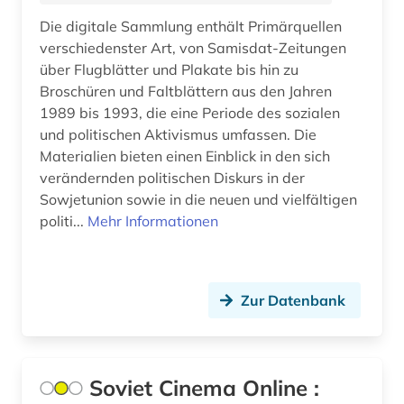
naturwissenschaften (1)
Die digitale Sammlung enthält Primärquellen
nekrasov (1)
verschiedenster Art, von Samisdat-Zeitungen
über Flugblätter und Plakate bis hin zu
norwegen (1)
Broschüren und Faltblättern aus den Jahren
1989 bis 1993, die eine Periode des sozialen
online-publikation (1)
und politischen Aktivismus umfassen. Die
online-ressource (1)
Materialien bieten einen Einblick in den sich
verändernden politischen Diskurs in der
opposition (1)
Sowjetunion sowie in die neuen und vielfältigen
politi...
Mehr Informationen
oral history (2)
orientalistik (1)
ost-west-konflikt (2)
Zur Datenbank
ostdeutschland (1)
osteuropa (15)
Soviet Cinema Online :