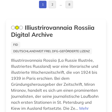
e-learning (1)
Estland (14)
1
2
…
8
edition (1)
Europa (4)
ehemalige deutsche gebiete (1)
Finnland (4)
Illiustrirovannaia Rossiia
elektronische bibliothek (1)
Digital Archive
Frankreich (5)
elektronische zeitschrift (7)
GUS (27)
FID
DEUTSCHLANDWEIT FREI, DFG-GEFÖRDERTE LIZENZ
elektronisches buch (5)
Griechenland (4)
Illiustrirovannaia Rossiia (La Russie Illustrée,
enzyklopädie (3)
Griechenland (Altertum) (1)
Illustriertes Russland) war eine literarische und
illustrierte Wochenzeitschrift, die von 1924 bis
erlebnisbericht (1)
Großbritannien (5)
1939 in Paris erschien. Bei dem
erster weltkrieg (3)
Gründungsherausgeber der Zeitschrift, Miron
Hessen (2)
Mironov, handelt es sich um einen prominenten
erziehung (1)
Irland (2)
Journalisten, der seine journalistische Laufbahn
nach ersten Stationen in St. Petersburg und
eskimo (1)
Island (1)
Kiew im Ausland fortsetzte. Die Ze...
Mehr