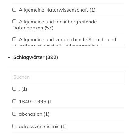
Allgemeine Naturwissenschaft (1)
Allgemeine und fachübergreifende
Datenbanken (57)
Allgemeine und vergleichende Sprach- und
Literaturwissenschaft. Indogermanistik.
Außereuropäische Sprachen und Literaturen (5)
Schlagwörter (392)
▲
Anglistik. Amerikanistik (2)
Archäologie (1)
Architektur, Bauingenieur- und
. (1)
Vermessungswesen (1)
1840 -1999 (1)
Biologie, Biotechnologie (0)
abchasien (1)
Buch- und Bibliothekswesen,
Informationswissenschaft (5)
adressverzeichnis (1)