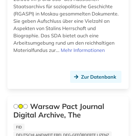
internationale politik (2)
Staatsarchivs für soziopolitische Geschichte
(RGASPI) in Moskau gesammelten Dokumente.
internationales recht (1)
Sie geben Aufschluss über eine Vielzahl an
internationales zentrum für kinder, artek (1)
Aspekten von Stalins Herrschaft und
Biographie. Das SDA bietet auch eine
interview (2)
Arbeitsumgebung rund um den reichhaltigen
Materialfundus zur...
Mehr Informationen
iosif v. (1)
iranistik (1)
irkutsk (1)
Zur Datenbank
islam (1)
islamwissenschaften (2)
Warsaw Pact Journal
Digital Archive, The
italianistik (1)
ivan s. (1)
FID
DEUTSCHLANDWEIT FREI, DFG-GEFÖRDERTE LIZENZ