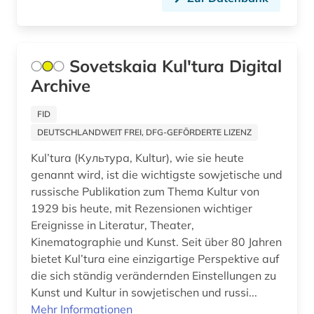
philosophie (2)
pionierorganisation w. i. lenin (1)
Sovetskaia Kul'tura Digital
pisarev (1)
Archive
plakat (1)
FID
poalei zion (1)
DEUTSCHLANDWEIT FREI, DFG-GEFÖRDERTE LIZENZ
polen (3)
Kul’tura (Культура, Kultur), wie sie heute
genannt wird, ist die wichtigste sowjetische und
polen <volk> (1)
russische Publikation zum Thema Kultur von
politik (16)
1929 bis heute, mit Rezensionen wichtiger
Ereignisse in Literatur, Theater,
politikwissenschaft (2)
Kinematographie und Kunst. Seit über 80 Jahren
bietet Kul’tura eine einzigartige Perspektive auf
politisch verfolgter (2)
die sich ständig verändernden Einstellungen zu
Kunst und Kultur in sowjetischen und russi...
politische geografie (1)
Mehr Informationen