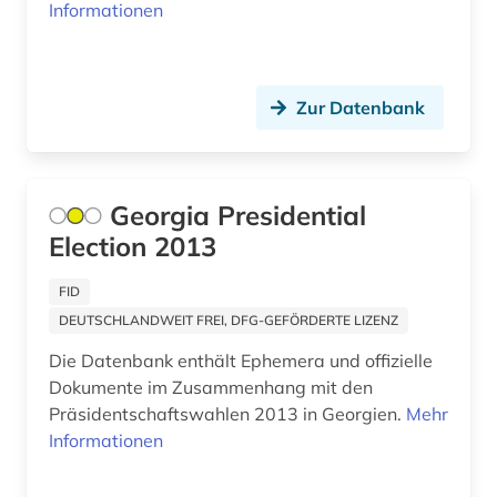
eslav i. (1)
Informationen
Israel (1)
estland (1)
Italien (5)
eurasien (1)
Japan (2)
Zur Datenbank
europa (1)
Jugoslawien (15)
europäische union (1)
Kanada (1)
Georgia Presidential
ev, fedor i. (1)
Election 2013
Korea (3)
exil (1)
Kroatien (14)
FID
DEUTSCHLANDWEIT FREI, DFG-GEFÖRDERTE LIZENZ
exilpresse (1)
Lettland (15)
Die Datenbank enthält Ephemera und offizielle
fachliteratur (1)
Liechtenstein (1)
Dokumente im Zusammenhang mit den
Präsidentschaftswahlen 2013 in Georgien.
Mehr
falschmeldung (1)
Litauen (18)
Informationen
fet (1)
Luxemburg (1)