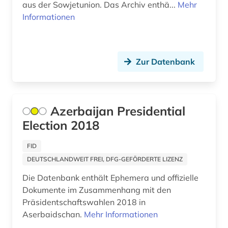
aus der Sowjetunion. Das Archiv enthä...
Mehr
Norwegen (4)
forschung (1)
Informationen
Oesterreich (5)
fotografie (3)
Osmanisches Reich (2)
frankreich (1)
Zur Datenbank
Ostasien (2)
franziszeische landesaufnahme (1)
Osteuropa (47)
franziszeischer kataster (1)
Azerbaijan Presidential
Ostmitteleuropa (18)
frau (1)
Election 2018
Palaestina (2)
gefangener (1)
FID
Polen (26)
DEUTSCHLANDWEIT FREI, DFG-GEFÖRDERTE LIZENZ
geheimdienst (2)
Portugal (2)
Die Datenbank enthält Ephemera und offizielle
geisteswissenschaften (5)
Dokumente im Zusammenhang mit den
Rheinland-Pfalz (1)
Präsidentschaftswahlen 2018 in
geopolitik (1)
Aserbaidschan.
Mehr Informationen
Roemisches Reich (2)
georgien (4)