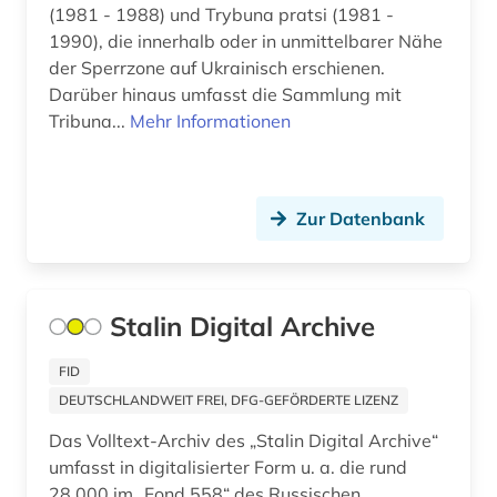
gulag (1)
(1981 - 1988) und Trybuna pratsi (1981 -
1990), die innerhalb oder in unmittelbarer Nähe
gumilev (1)
der Sperrzone auf Ukrainisch erschienen.
gus (3)
Darüber hinaus umfasst die Sammlung mit
Tribuna...
Mehr Informationen
handelsrecht (1)
handschrift (1)
Zur Datenbank
hispanistik (1)
holodomor (1)
Stalin Digital Archive
iberoromanistik (1)
ideengeschichte (1)
FID
DEUTSCHLANDWEIT FREI, DFG-GEFÖRDERTE LIZENZ
indikatoren (1)
Das Volltext-Archiv des „Stalin Digital Archive“
informationswesen (1)
umfasst in digitalisierter Form u. a. die rund
28.000 im „Fond 558“ des Russischen