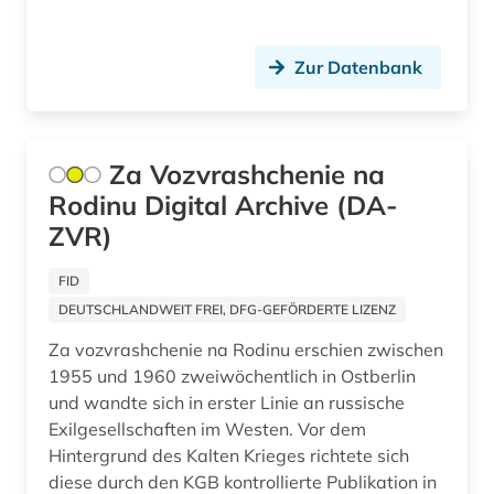
Rumänien (15)
gercen (1)
Zur Datenbank
Saarland (1)
germanistik (1)
Sachsen (1)
geschichte (29)
Schweden (3)
Za Vozvrashchenie na
geschichte &lt;1989-1993&gt; (1)
Rodinu Digital Archive (DA-
Schweiz (2)
geschichte (anfänge bis 1917) (1)
ZVR)
Serbien (11)
geschichte 1917 - 1928 (1)
FID
Skandinavien (1)
geschichte 1917-1970 (1)
DEUTSCHLANDWEIT FREI, DFG-GEFÖRDERTE LIZENZ
Slowakei (15)
Za vozvrashchenie na Rodinu erschien zwischen
geschichte 1922-1941 (1)
1955 und 1960 zweiwöchentlich in Ostberlin
Slowenien (14)
geschichte 1939-1956 (1)
und wandte sich in erster Linie an russische
Exilgesellschaften im Westen. Vor dem
Spanien (2)
geschichte 1944-1948 (1)
Hintergrund des Kalten Krieges richtete sich
Suedosteuropa (15)
diese durch den KGB kontrollierte Publikation in
geschichte 1944-1967 (1)