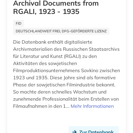
Archival Documents from
osteuropawissenschaften (2)
RGALI, 1923 - 1935
ostkirche (1)
FID
ostmitteleuropa (5)
DEUTSCHLANDWEIT FREI, DFG-GEFÖRDERTE LIZENZ
ostpreußen (2)
Die Datenbank enthält digitalisierte
Archivmaterialien des Russischen Staatsarchivs
ostrovskij (2)
für Literatur und Kunst (RGALI) zu den
parlamentswahl (10)
Aktivitäten des sowjetischen
Filmproduktionsunternehmens Sovkino zwischen
partei (1)
1923 und 1935. Diese Jahre sind als formative
Phase der sowjetischen Filmindustrie bekannt.
patent (1)
So machte deren schnelles Wachstum und
zunehmende Professionalität beim Erstellen von
perestroika (1)
Filmaufnahmen in den 1...
Mehr Informationen
persisch (1)
pesemskij (1)
Zur Datenbank