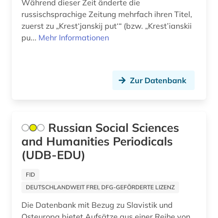
Während dieser Zeit änderte die
putin, vladimir vladimirovič | politiker;
russischsprachige Zeitung mehrfach ihren Titel,
staatspräsident (2)
zuerst zu „Krest‘janskij put‘“ (bzw. „Krest’ianskii
putsch (1)
pu...
Mehr Informationen
pädagogik (1)
quelle (6)
Zur Datenbank
quellensammlung (3)
radiscev (1)
Russian Social Sciences
reaktorunfall (1)
and Humanities Periodicals
(UDB-EDU)
recht (2)
FID
rehabilitation (1)
DEUTSCHLANDWEIT FREI, DFG-GEFÖRDERTE LIZENZ
religion (3)
Die Datenbank mit Bezug zu Slavistik und
religiöse minderheit (1)
Osteuropa bietet Aufsätze aus einer Reihe von