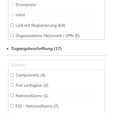
Einzelplatz
Sport (0)
bibliothekswesen (1)
HAN
Technik (1)
bilddatenbank (1)
bildung (1)
Link mit Registrierung (64)
Theologie und Religionswissenschaften (4)
Werkstoffwissenschaften und
biografie (1)
Organisations-Netzwerk / VPN (5)
Fertigungstechnik (0)
Shibboleth
biographie (2)
Zugangsbeschriftung (17)
▲
Wirtschaftswissenschaften (9)
Zugriff vor Ort
blok (2)
Wissenschaftskunde, Forschung, Hochschul-,
Museumswesen (4)
boratynskij (1)
Campusnetz (4)
boulevardpresse (1)
Frei verfügbar (2)
brežnev, leonid ilʹič | politiker (1)
Nationallizenz (1)
buchkunst (1)
FID - Nationallizenz (7)
bunin (1)