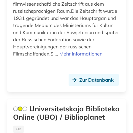
filmwissenschaftliche Zeitschrift aus dem
russischsprachigen Raum.Die Zeitschrift wurde
russland (93)
1931 gegründet und war das Hauptorgan und
russland bibliothek bibliographie (1)
tragende Medium des Ministeriums für Kultur
und Kommunikation der Sowjetunion und später
russland forschungseinrichtung bibliographie
der Russischen Föderation sowie der
(1)
Hauptvereinigungen der russischen
russland wissenschaft technik bibliographie
Filmschaffenden.Si...
Mehr Informationen
(1)
saltykov-sced (1)
Zur Datenbank
same (1)
samisdat (1)
Universitetskaja Biblioteka
sammlung (2)
Online (UBO) / Biblioplanet
sankt petersburg (2)
FID
satirische zeitschrift (1)