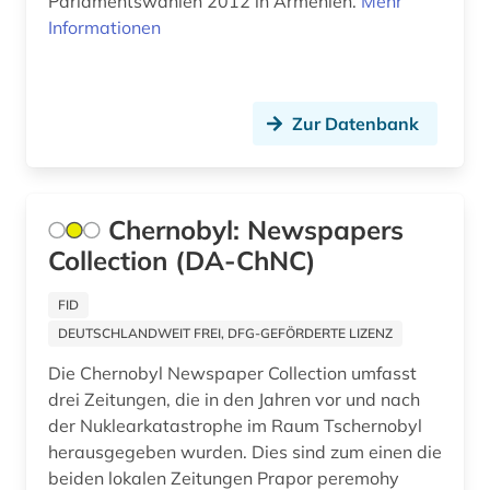
Parlamentswahlen 2012 in Armenien.
Mehr
Informationen
geschichte 2013 (2)
geschichte 2015 (2)
Zur Datenbank
geschichte 2016 (2)
geschichte 2017 (2)
geschichte 2018 (3)
Chernobyl: Newspapers
Collection (DA-ChNC)
geschichte <1936-1950> (1)
FID
gesellschaft (1)
DEUTSCHLANDWEIT FREI, DFG-GEFÖRDERTE LIZENZ
gogol (1)
Die Chernobyl Newspaper Collection umfasst
drei Zeitungen, die in den Jahren vor und nach
goncarov (1)
der Nuklearkatastrophe im Raum Tschernobyl
grönland (1)
herausgegeben wurden. Dies sind zum einen die
beiden lokalen Zeitungen Prapor peremohy