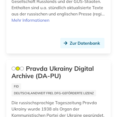
Gesellschaft Russlands und der GUS-Staaten.
Enthalten sind u.a. stündlich aktualisierte Texte
literatur (10)
aus der russischen und englischen Presse (regi...
Mehr Informationen
literaturnaja gazeta (1)
literaturwissenschaft (2)
maschinenbau (1)
Zur Datenbank
mediensysteme (1)
medizin (1)
Pravda Ukrainy Digital
menschenrecht (1)
Archive (DA-PU)
michail a. (1)
FID
DEUTSCHLANDWEIT FREI, DFG-GEFÖRDERTE LIZENZ
militär (2)
Die russischsprachige Tageszeitung Pravda
militärwissenschaft (1)
Ukrainy wurde 1938 als Organ der
Kommunistischen Partei der Ukraine gegründet.