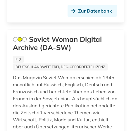
fid adlr.link für die medien-, kommunikations-
Makedonien (13)
und filmwissenschaft (1)
Zur Datenbank
Malta (2)
fid asien (3)
Mecklenburg-Vorpommern (1)
fid nahost-, nordafrika- und islamstudien (16)
Soviet Woman Digital
Mittelamerika (2)
fid ost-, ostmittel- und südosteuropa (37)
Archive (DA-SW)
Moldawien (13)
fid ost-, ostmittel- und südosteuropa (1)
FID
Monaco (1)
DEUTSCHLANDWEIT FREI, DFG-GEFÖRDERTE LIZENZ
fid slawistik (8)
Montenegro (12)
Das Magazin Soviet Woman erschien ab 1945
film (4)
monatlich auf Russisch, Englisch, Deutsch und
Niederlande (4)
Französisch und berichtete über das Leben von
filmwissenschaft (2)
Frauen in der Sowjetunion. Als hauptsächlich an
Niedersachsen (1)
finnland (2)
das Ausland gerichtete Publikation behandelte
die Zeitschrift verschiedene Themen wie
Nordamerika (3)
firma (1)
Wirtschaft, Politik, Mode und Kultur, enthielt
Nordrhein-Westfalen (1)
aber auch Übersetzungen literarischer Werke
firmeninformation (1)