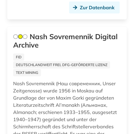
Zur Datenbank
klassische philologie (1)
kollektivierung (1)
kolonialismus (1)
Nash Sovremennik Digital
Archive
komintern (1)
FID
kominternarchiv (1)
DEUTSCHLANDWEIT FREI, DFG-GEFÖRDERTE LIZENZ
kommende &amp;lt;ritterorden&amp;gt; (1)
TEXT MINING
kommunismus (3)
Nash Sovremennik (Наш современник, Unser
Zeitgenosse) wurde 1956 in Moskau auf
konfiskation (1)
Grundlage der von Maxim Gorki gegründeten
Literaturzeitschrift Al’manakh (Альманах,
korolenko (1)
Almanach; erschienen 1933–1955, ausgesetzt
1940–1947) gegründet und unter der
korpus (1)
Schirmherrschaft des Schriftstellerverbandes
krylov (1)
der RSFSR veröffentlicht. Es war eine der