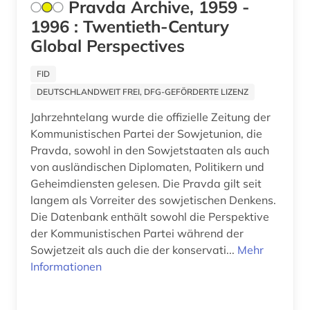
Pravda Archive, 1959 -
karelien (1)
1996 : Twentieth-Century
Global Perspectives
karikatur (1)
FID
karte (3)
DEUTSCHLANDWEIT FREI, DFG-GEFÖRDERTE LIZENZ
kasachstan (2)
Jahrzehntelang wurde die offizielle Zeitung der
Kommunistischen Partei der Sowjetunion, die
katalog (2)
Pravda, sowohl in den Sowjetstaaten als auch
kaukasus (2)
von ausländischen Diplomaten, Politikern und
Geheimdiensten gelesen. Die Pravda gilt seit
kernkraftwerk (1)
langem als Vorreiter des sowjetischen Denkens.
Die Datenbank enthält sowohl die Perspektive
kinderliteratur (1)
der Kommunistischen Partei während der
kino (2)
Sowjetzeit als auch die der konservati...
Mehr
Informationen
kirchenslawisch bibel (1)
kirgisistan (3)