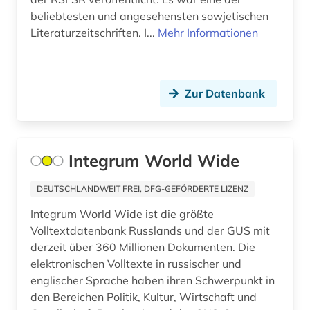
beliebtesten und angesehensten sowjetischen
kultur (9)
Literaturzeitschriften. I...
Mehr Informationen
kunst (4)
kunstraub (1)
Zur Datenbank
landeskunde (1)
lehnwort (1)
Integrum World Wide
leontev (1)
DEUTSCHLANDWEIT FREI, DFG-GEFÖRDERTE LIZENZ
lermontov (1)
Integrum World Wide ist die größte
lettland (1)
Volltextdatenbank Russlands und der GUS mit
derzeit über 360 Millionen Dokumenten. Die
linguistik (1)
elektronischen Volltexte in russischer und
litauen (1)
englischer Sprache haben ihren Schwerpunkt in
den Bereichen Politik, Kultur, Wirtschaft und
literarische zeitschrift (1)