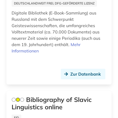
DEUTSCHLANDWEIT FREI, DFG-GEFÖRDERTE LIZENZ
schweden (1)
Digitale Bibliothek (E-Book-Sammlung) aus
Russland mit dem Schwerpunkt
seidenstraße (1)
Geisteswissenschaften, die umfangreiches
semstwo (1)
Volltextmaterial (ca. 70.000 Dokumente) aus
neuerer Zeit sowie einige Periodika (auch aus
shakespeare (1)
dem 19. Jahrhundert) enthält.
Mehr
Informationen
sibirien (3)
skandinavien (1)
Zur Datenbank
skandinavistik (1)
slavistik (3)
slawische sprachen (2)
Bibliography of Slavic
Linguistics online
slawische sprachen bibel (1)
slawistik (5)
FID