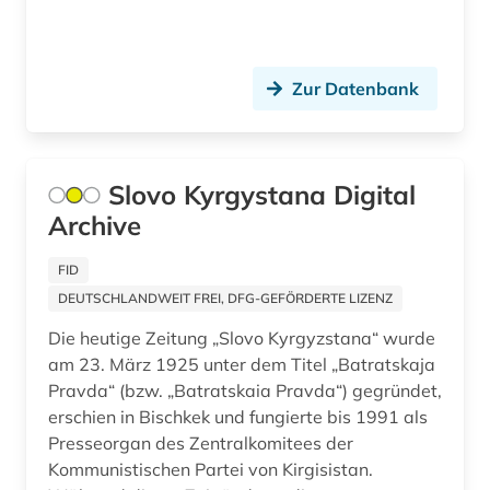
politischer protest (1)
polnisch (1)
Zur Datenbank
portal (1)
pravda (2)
Slovo Kyrgystana Digital
pravda (zeitung) (1)
Archive
pressestimme (1)
FID
produktionstechnologie (1)
DEUTSCHLANDWEIT FREI, DFG-GEFÖRDERTE LIZENZ
prokopovic (1)
Die heutige Zeitung „Slovo Kyrgyzstana“ wurde
am 23. März 1925 unter dem Titel „Batratskaja
präsident (4)
Pravda“ (bzw. „Batratskaia Pravda“) gegründet,
erschien in Bischkek und fungierte bis 1991 als
präsidentenwahl (7)
Presseorgan des Zentralkomitees der
puskin (1)
Kommunistischen Partei von Kirgisistan.