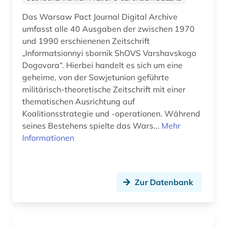
ivanov, vja&#269 (1)
Das Warsaw Pact Journal Digital Archive
iwan a. (1)
umfasst alle 40 Ausgaben der zwischen 1970
und 1990 erschienenen Zeitschrift
johanniterorden (1)
„Informatsionnyi sbornik ShOVS Varshavskogo
Dogovora“. Hierbei handelt es sich um eine
josephinische landesaufnahme (1)
geheime, von der Sowjetunion geführte
judaistik (1)
militärisch-theoretische Zeitschrift mit einer
thematischen Ausrichtung auf
juden (1)
Koalitionsstrategie und -operationen. Während
seines Bestehens spielte das Wars...
Mehr
jugendliteratur (1)
Informationen
jüdische sozialdemokratische arbeiterpartei
(1)
kaiserreich (1)
Zur Datenbank
kalter krieg (2)
kapnist (1)