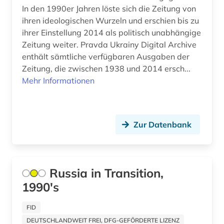
mittelasien (1)
In den 1990er Jahren löste sich die Zeitung von
ihren ideologischen Wurzeln und erschien bis zu
mitteleuropa (2)
ihrer Einstellung 2014 als politisch unabhängige
mord (2)
Zeitung weiter. Pravda Ukrainy Digital Archive
enthält sämtliche verfügbaren Ausgaben der
moskau (4)
Zeitung, die zwischen 1938 und 2014 ersch...
Mehr Informationen
museumswesen (1)
musik (1)
münchen (1)
Zur Datenbank
nachfolgestaaten (1)
naher osten (1)
Russia in Transition,
1990's
nationalbibliografie (1)
nationalsozialismus (1)
FID
DEUTSCHLANDWEIT FREI, DFG-GEFÖRDERTE LIZENZ