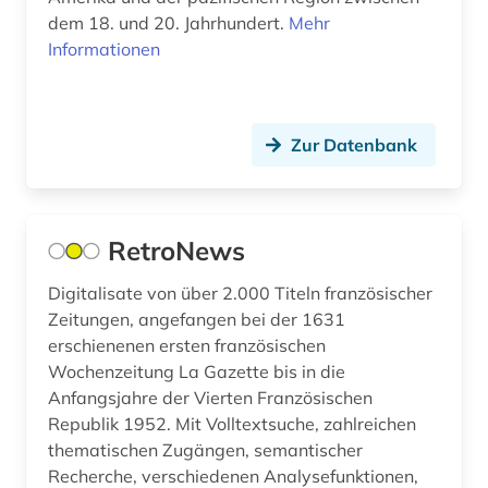
Norwegen (2)
dem 18. und 20. Jahrhundert.
Mehr
südasien (3)
Informationen
Oesterreich (2)
südostasien (5)
Osmanisches Reich (2)
südosteuropa (1)
Zur Datenbank
Osteuropa (7)
tagebuch (1)
Ostmitteleuropa (2)
taiwan (21)
Palaestina (2)
RetroNews
technologie (1)
Polen (2)
Digitalisate von über 2.000 Titeln französischer
usa (1)
Zeitungen, angefangen bei der 1631
Portugal (2)
erschienenen ersten französischen
vertriebener (1)
Wochenzeitung La Gazette bis in die
Rheinland-Pfalz (1)
virtuelle fachbibliothek (1)
Anfangsjahre der Vierten Französischen
Roemisches Reich (1)
Republik 1952. Mit Volltextsuche, zahlreichen
volkserzählung (1)
thematischen Zugängen, semantischer
Rumänien (1)
Recherche, verschiedenen Analysefunktionen,
volkslied (1)