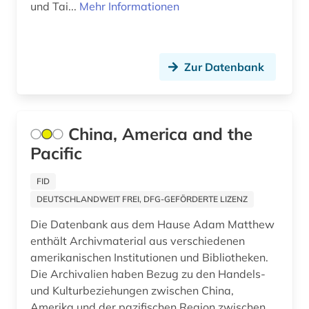
und Tai...
Mehr Informationen
Makedonien (2)
osteuropa (1)
Malta (2)
politik (5)
Mecklenburg-Vorpommern (1)
Zur Datenbank
quelle (2)
Mittelamerika (4)
rara (2)
Moldawien (1)
China, America and the
religionswissenschaft (2)
Pacific
Monaco (1)
sicherheitspolitik (1)
Montenegro (1)
FID
sinologie (9)
DEUTSCHLANDWEIT FREI, DFG-GEFÖRDERTE LIZENZ
Niederlande (2)
sinologische zeitschrift (1)
Die Datenbank aus dem Hause Adam Matthew
Niedersachsen (1)
enthält Archivmaterial aus verschiedenen
sozialwissenschaften (1)
amerikanischen Institutionen und Bibliotheken.
Nordamerika (3)
Die Archivalien haben Bezug zu den Handels-
statistik (1)
und Kulturbeziehungen zwischen China,
Nordrhein-Westfalen (1)
südamerika (1)
Amerika und der pazifischen Region zwischen