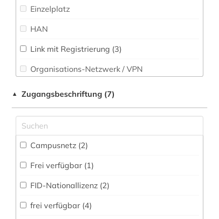
Einzelplatz
gis (1)
Sport (0)
HAN
Technik (0)
großbritannien (4)
Link mit Registrierung (3)
haiguan-zongshui-wusishu (1)
Theologie und Religionswissenschaften (5)
Werkstoffwissenschaften und
Organisations-Netzwerk / VPN
handel (3)
Fertigungstechnik (0)
Shibboleth
handelsrecht (1)
Zugangsbeschriftung (7)
▲
Wirtschaftswissenschaften (5)
Zugriff vor Ort
handschrift (1)
Wissenschaftskunde, Forschung, Hochschul-,
Museumswesen (0)
herkunftsländerinformation (1)
Campusnetz (2)
hongkong (2)
Frei verfügbar (1)
india office (1)
FID-Nationallizenz (2)
indigenes volk (1)
frei verfügbar (4)
indologie (1)