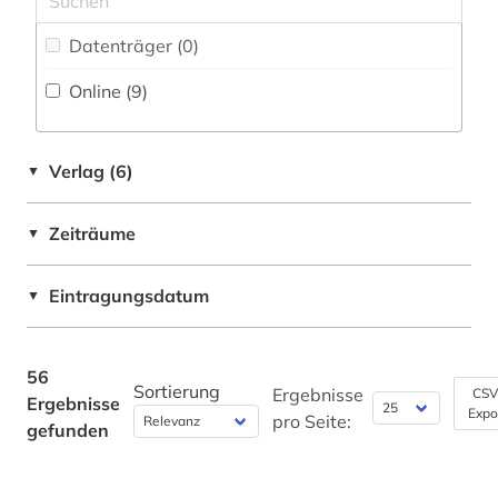
China (10)
kolonie (1)
Datenträger (0
)
Daenemark (1)
kultur (1)
Online (9
)
Deutschland (2)
kunst (1)
Europa (1)
literarische zeitschrift (1)
Verlag (6)
▼
Finnland (1)
literatur (2)
Zeiträume
▼
Frankreich (2)
literaturwissenschaft (2)
Griechenland (1)
Eintragungsdatum
▼
mathematik (1)
Großbritannien (1)
menschenrechtspolitik (1)
Hessen (1)
56
Sortierung
menschenrechtsverletzung (1)
Ergebnisse
CSV
Ergebnisse
Expo
Irland (2)
pro Seite:
gefunden
migration (1)
Island (1)
minderheit (1)