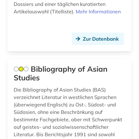
Dossiers und einer täglichen kuratierten
Russland, Sowjetunion (2)
volksreligion (2)
Artikelauswahl (Titelliste).
Mehr Informationen
Saarland (1)
wirtschaftsrecht (1)
Schweden (1)
wirtschaftswissenschaften (1)
Zur Datenbank
Schweiz (1)
wissenschaft (1)
Spanien (1)
yami (1)
Bibliography of Asian
Suedamerika (3)
zeischrift (1)
Studies
Suedasien (6)
zeitschrift (2)
Die Bibliography of Asian Studies (BAS)
Suedostasien (9)
verzeichnet Literatur in westlichen Sprachen
zeitschriftenaufsatz (1)
(überwiegend Englisch) zu Ost-, Südost- und
Suedosteuropa (4)
Südasien, ohne eine Beschränkung auf
zeitung (3)
bestimmte Fachgebiete, aber mit Schwerpunkt
Tuerkei (1)
zentralasien (1)
auf geistes- und sozialwissenschaftlicher
USA (1)
Literatur. Bis Berichtsjahr 1991 sind sowohl
zwangsvertreibung (1)