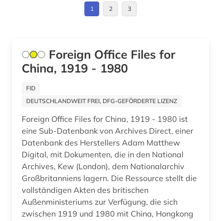
Israel (2)
1
2
3
mission (1)
Italien (2)
missionszeitschrift (1)
Japan (4)
Foreign Office Files for
mittlerer osten (1)
China, 1919 - 1980
Jugoslawien (1)
mündliche überlieferung (1)
Kanada (1)
FID
naher osten (2)
DEUTSCHLANDWEIT FREI, DFG-GEFÖRDERTE LIZENZ
Korea (4)
national archives london (1)
Foreign Office Files for China, 1919 - 1980 ist
Kroatien (1)
eine Sub-Datenbank von Archives Direct, einer
nationalbibliothek (1)
Datenbank des Herstellers Adam Matthew
Lettland (1)
Digital, mit Dokumenten, die in den National
nationale minderheit (1)
Archives, Kew (London), dem Nationalarchiv
Liechtenstein (1)
oral history (1)
Großbritanniens lagern. Die Ressource stellt die
Litauen (1)
vollständigen Akten des britischen
orientalistik (1)
Außenministeriums zur Verfügung, die sich
Luxemburg (1)
zwischen 1919 und 1980 mit China, Hongkong
ostasien (7)