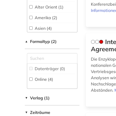
für registrierte
Sport (0)
Konferenzbeit
Einzelpersonen (1)
Alter Orient (1)
Informatione
Technik (1)
Amerika (2)
Theologie und
Religionswissenschaften
Asien (4)
(0)
Australien, Ozeanien
Int
Formaltyp (2)
▲
(1)
Werkstoffwissenschaften
Agreeme
und Fertigungstechnik (0)
Belgien (1)
Die Enzyklop
China (6)
nationalen G
Wirtschaftswissenschaften
Datenträger (0
)
Vertriebsges
(1)
Daenemark (1)
Analysen wird
Online (4
)
Nachschlage
Deutschland (1)
Wissenschaftskunde,
Abständen.
Forschung, Hochschul-,
Deutschland (DDR)
Verlag (1)
▼
Museumswesen (0)
(1)
Finnland (1)
Zeiträume
▼