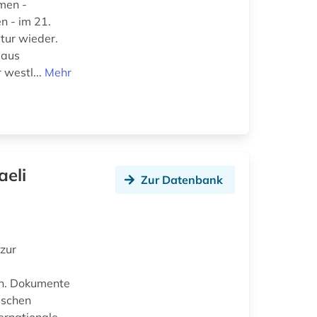
men -
n - im 21.
ltur wieder.
 aus
 westl...
Mehr
aeli
Zur Datenbank
zur
en. Dokumente
ischen