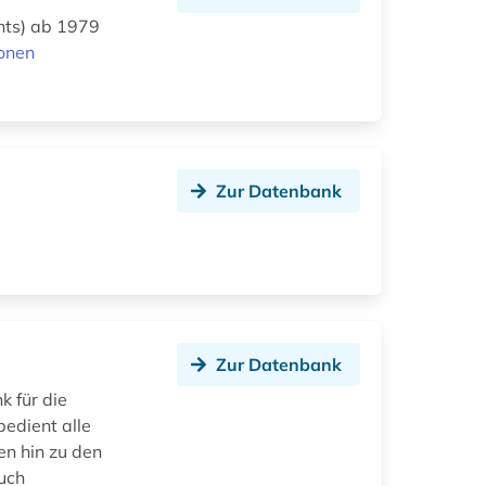
nts) ab 1979
onen
Zur Datenbank
Zur Datenbank
k für die
bedient alle
en hin zu den
uch