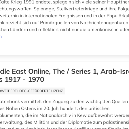
alte Krieg 1991 endete, spiegeln sich viele seiner Hauptthe
htungswaffen, Spionage, Stellvertreterkriege und ihre Folge
eiterhin in internationalen Ereignissen und in der Populärku
k bezieht sich auf Primärquellen von Nachrichtenagenturen
hen Ländern und reflektiert nicht nur die amerikanische oder
n
dle East Online, The / Series 1, Arab-Isr
s 1917 - 1970
EIT FREI, DFG-GEFÖRDERTE LIZENZ
atenbank vermittelt den Zugang zu den wichtigsten Quellen 
es Nahen Ostens im 20. Jahrhundert: den britischen
okumenten, die im Nationalarchiv in Kew aufbewahrt werd
verwaltung, des Militärs und der Diplomatie zum palästinens