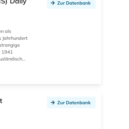
S) Daily
Zur Datenbank
en als
s Jahrhundert
rstrangige
r 1941
sländisch...
t
Zur Datenbank