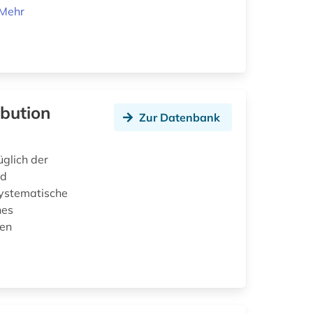
Mehr
ibution
Zur Datenbank
üglich der
nd
 systematische
hes
gen