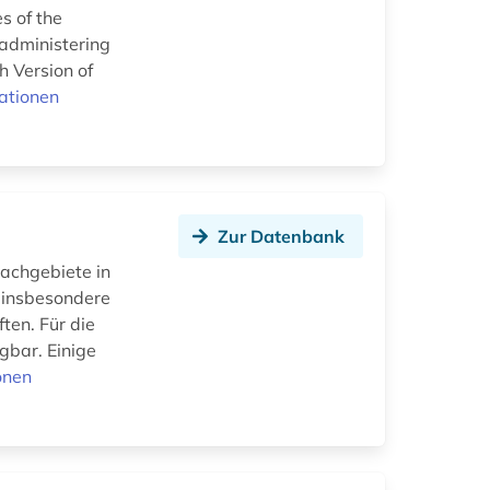
s of the
 administering
h Version of
ationen
Zur Datenbank
Fachgebiete in
n insbesondere
ften. Für die
gbar. Einige
onen