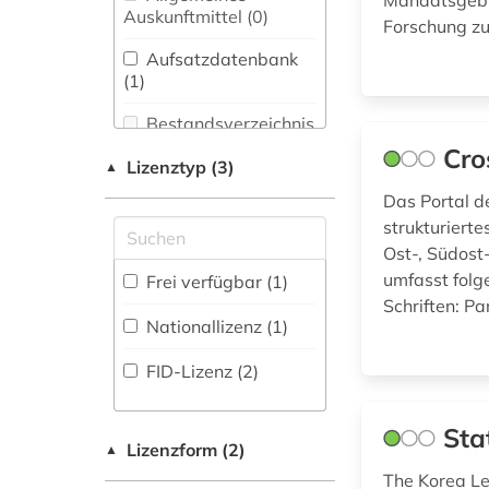
Mandatsgebie
Bibliothekswesen,
Auskunftmittel (0
)
fid asien (3)
Forschung zu
Informationswissenschaft
(0)
Aufsatzdatenbank
(1
)
geisteswissenschaften
Chemie und
(2)
Pharmazie (0)
Bestandsverzeichnis
(0
)
Cro
geschichte 1917-
Elektrotechnik,
Lizenztyp (3)
▲
1970 (1)
Elektronik,
Biographische
Das Portal d
Nachrichtentechnik (0)
Datenbank (0
)
handelsrecht (1)
strukturierte
Energietechnik (0)
Ost-, Südost
internationale politik
Buchhandelsverzeichnis
umfasst folg
Frei verfügbar (1)
(1)
Ethnologie (1)
(0
)
Schriften: Pa
Nationallizenz (1)
internationales recht
Disziplinäre
Geographie (1)
(1)
Forschungsdatenrepositorien
FID-Lizenz (2)
(0
)
Geowissenschaften
japan (1)
(0)
Disziplinäre
Sta
japanologie (1)
Repositorien (0
Germanistik.
)
Lizenzform (2)
▲
Niederlandistik.
The Korea Le
judaistik (1)