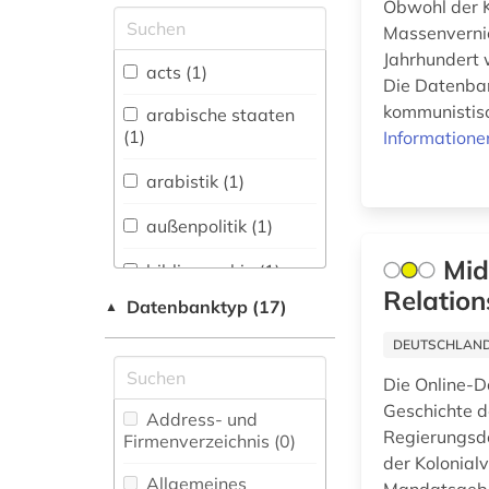
Obwohl der K
Allgemeine und
Massenvernic
vergleichende Sprach-
Jahrhundert w
und
acts (1)
Die Datenban
Literaturwissenschaft.
Indogermanistik.
kommunistisc
arabische staaten
Außereuropäische
(1)
Informatione
Sprachen und
Literaturen (0)
arabistik (1)
Anglistik.
außenpolitik (1)
Amerikanistik (0)
Mid
bibliographie (1)
Archäologie (0)
Relation
Datenbanktyp (17)
▲
bibliometrie (1)
Architektur,
DEUTSCHLANDW
Bauingenieur- und
china (1)
Vermessungswesen (0)
Die Online-D
digitalisat (1)
Geschichte d
Biologie,
Address- und
Biotechnologie (0)
Regierungsd
Firmenverzeichnis (0
)
elektronisches buch
der Kolonial
(1)
Buch- und
Allgemeines