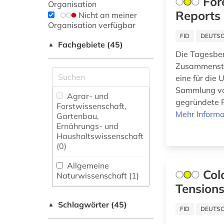
For
Organisation
Reports
Nicht an meiner
Organisation verfügbar
FID
DEUTSC
Fachgebiete (45)
▲
Die Tagesber
Zusammenstel
eine für die
Sammlung von
Agrar- und
gegründete F
Forstwissenschaft,
Mehr Informa
Gartenbau,
Ernährungs- und
Haushaltswissenschaft
(0)
Allgemeine
Col
Naturwissenschaft (1)
Tensions
Allgemeine und
Schlagwörter (45)
fachübergreifende
▲
FID
DEUTSC
Datenbanken (7)