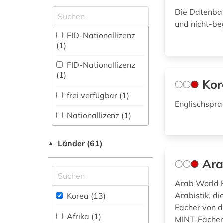
Koreastudien, Sinologie)
fachbibliothek (1)
Zugriff vor Ort
(1)
Die Datenban
und nicht-b
wirtschaftsrecht (1)
Pädagogik (0)
FID-Nationallizenz
(1)
Philosophie (0)
wirtschaftswissenschaften
FID-Nationallizenz
(1)
Physik (0)
(1)
Kor
zeitschrift (1)
Politologie (2)
frei verfügbar (1)
Englischspr
zeitschriftenaufsatz
Psychologie (0)
(2)
Nationallizenz (1)
Rechtswissenschaft
Nationallizenz-Login
zeitung (2)
(2)
Länder (61)
▲
für registrierte
Einzelpersonen (1)
zentralasien (1)
Ara
Romanistik (0)
Nationallizenz-Login
zitationsdatenbank
Arab World R
Slavistik (0)
für registrierte
(1)
Einzelpersonen (1)
Arabistik, di
Korea (13)
Soziologie (0)
Fächer von d
Nationallizenz-Login
Afrika (1)
MINT-Fächern