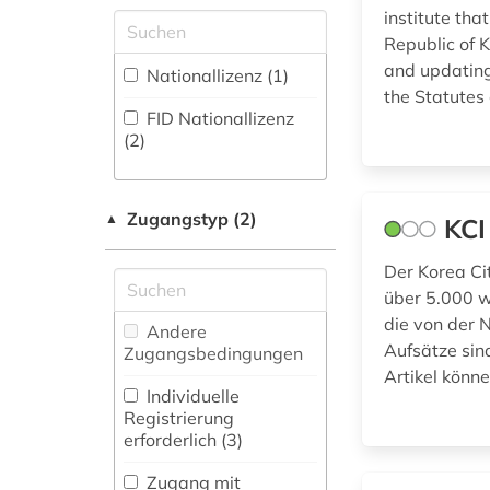
Fachbibliographie
Skandinavistik (0)
institute tha
(2
)
kalter krieg (1)
Republic of 
Geschichte (3)
Faktendatenbank (1
)
and updating
Nationallizenz (1)
kommunismus (1)
Geschichte der
the Statutes 
National-,
Pädagogik und des
FID Nationallizenz
korea (3)
Regionalbibliographie
Bildungswesens (0)
(2)
(1
)
legislation (1)
Gesundheitswissenschaften
Portal (2
)
(0)
Zugangstyp (2)
mathematik (1)
▲
KCI
Sammlung Nicht-
Textueller-Materialien
Informatik (0)
naher osten (1)
Der Korea Ci
(0
)
über 5.000 w
Klassische
naturwissenschaften
die von der N
Volltextdatenbank
Philologie.
(1)
Andere
(7
)
Byzantinistik.
Aufsätze sin
Zugangsbedingungen
Mittellateinische und
ostasien (2)
Artikel könn
Wörterbuch,
Neugriechische
Individuelle
Enzyklopädie,
Philologie. Neulatein (0)
Registrierung
patent (1)
Nachschlagwerk (1
)
erforderlich (3)
Kunstgeschichte (0)
patente (1)
Zeitung (2
)
Zugang mit