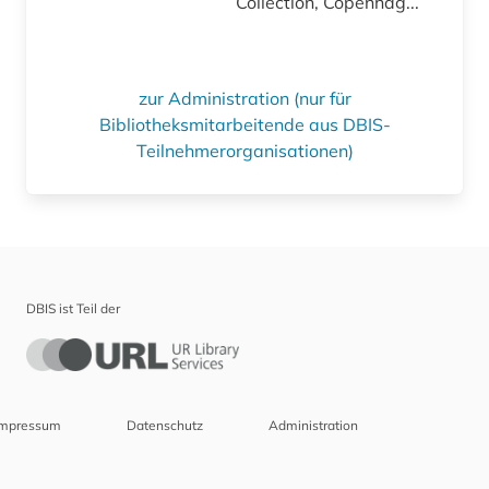
Collection, Copenhag...
zur Administration (nur für
Bibliotheksmitarbeitende aus DBIS-
Teilnehmerorganisationen)
DBIS ist Teil der
Impressum
Datenschutz
Administration