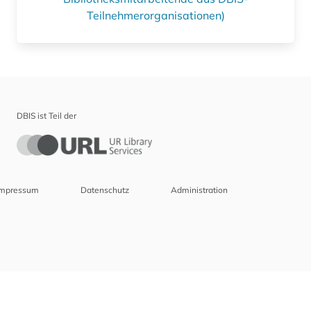
Teilnehmerorganisationen)
DBIS ist Teil der
Impressum
Datenschutz
Administration