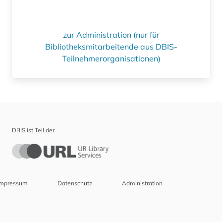
zur Administration (nur für
Bibliotheksmitarbeitende aus DBIS-
Teilnehmerorganisationen)
DBIS ist Teil der
Impressum
Datenschutz
Administration