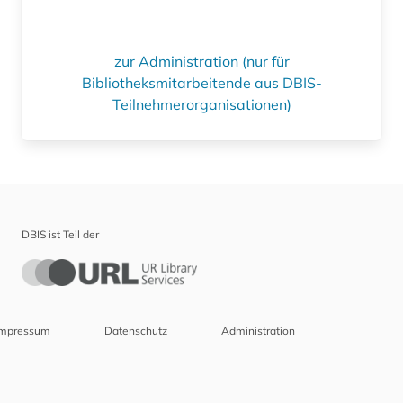
zur Administration (nur für
Bibliotheksmitarbeitende aus DBIS-
Teilnehmerorganisationen)
DBIS ist Teil der
Impressum
Datenschutz
Administration