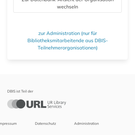
wechseln
zur Administration (nur für
Bibliotheksmitarbeitende aus DBIS-
Teilnehmerorganisationen)
DBIS ist Teil der
Impressum
Datenschutz
Administration