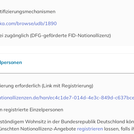
tifizierungsmechanismen
oteka.com/browse/udb/1890
ei zugänglich (DFG-geförderte FID-Nationallizenz)
elpersonen
rierung erforderlich
(Link mit Registrierung)
.nationallizenzen.de/han/ec4c1de7-014d-4e3c-849d-c637bc
n registrierte Einzelpersonen
 ständigem Wohnsitz in der Bundesrepublik Deutschland könn
wünschten Nationallizenz-Angebote
registrieren
lassen, falls