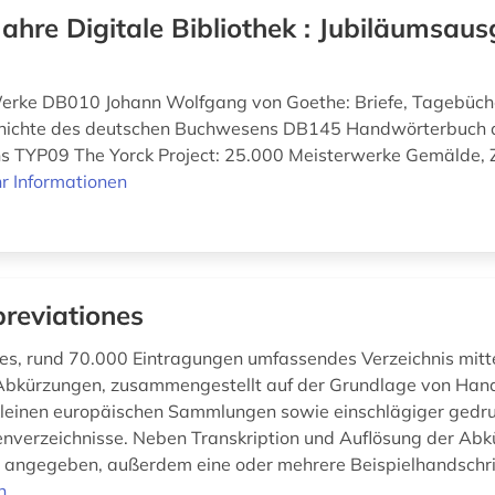
Jahre Digitale Bibliothek : Jubiläumsaus
Werke DB010 Johann Wolfgang von Goethe: Briefe, Tagebüch
ichte des deutschen Buchwesens DB145 Handwörterbuch 
s TYP09 The Yorck Project: 25.000 Meisterwerke Gemälde, 
r Informationen
reviationes
s, rund 70.000 Eintragungen umfassendes Verzeichnis mittel
 Abkürzungen, zusammengestellt auf der Grundlage von Hand
leinen europäischen Sammlungen sowie einschlägiger gedru
nverzeichnisse. Neben Transkription und Auflösung der Abk
t angegeben, außerdem eine oder mehrere Beispielhandschrif
n