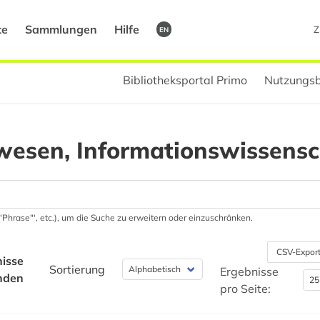
te
Sammlungen
Hilfe
Z
EN
Bibliotheksportal Primo
Nutzungsb
wesen, Informationswissensc
 '"Phrase"', etc.), um die Suche zu erweitern oder einzuschränken.
CSV-Expor
isse
Sortierung
Ergebnisse
nden
pro Seite: