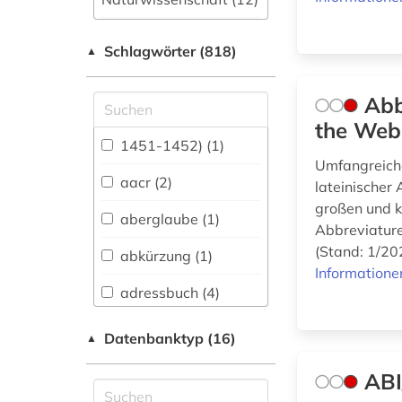
Allgemeine und
Schlagwörter (818)
fachübergreifende
▲
Datenbanken (120)
Abb
Allgemeine und
vergleichende Sprach-
the Web
und
1451-1452) (1)
Literaturwissenschaft.
Umfangreiche
Indogermanistik.
aacr (2)
lateinischer
Außereuropäische
großen und 
Sprachen und
aberglaube (1)
Abbreviature
Literaturen (60)
(Stand: 1/20
abkürzung (1)
Anglistik.
Informatione
Amerikanistik (32)
adressbuch (4)
Archäologie (30)
adresse (3)
Datenbanktyp (16)
▲
Architektur,
adreßbuch (2)
Bauingenieur- und
ABI
Vermessungswesen