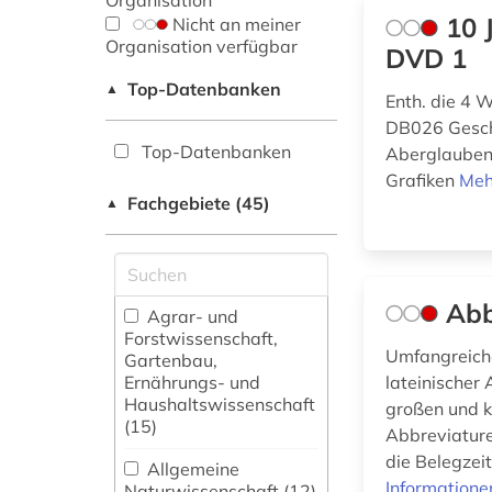
Organisation
10 
Nicht an meiner
Organisation verfügbar
DVD 1
Top-Datenbanken
▲
Enth. die 4 
DB026 Gesch
Top-Datenbanken
Aberglauben
Grafiken
Meh
Fachgebiete (45)
▲
Abb
Agrar- und
Forstwissenschaft,
Umfangreiche
Gartenbau,
Ernährungs- und
lateinischer
Haushaltswissenschaft
großen und k
(15)
Abbreviature
die Belegzei
Allgemeine
Informatione
Naturwissenschaft (12)