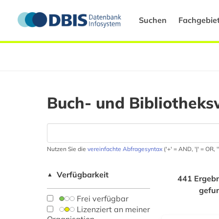
Suchen
Fachgebie
Buch- und Bibliotheks
Nutzen Sie die
vereinfachte Abfragesyntax
('+' = AND, '|' = OR,
Verfügbarkeit
▲
441 Ergebn
gefu
Frei verfügbar
Lizenziert an meiner