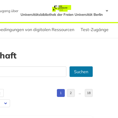
ugang über
Universitätsbibliothek der Freien Universität Berlin
edingungen von digitalen Ressourcen
Test-Zugänge
haft
Suchen
t
1
2
…
18