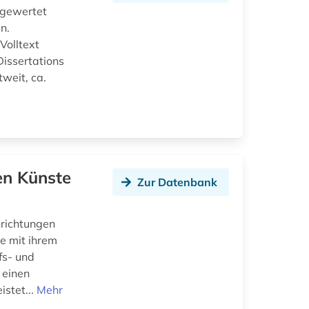
sgewertet
n.
Volltext
issertations
weit, ca.
en Künste
Zur Datenbank
nrichtungen
e mit ihrem
fs- und
 einen
istet...
Mehr