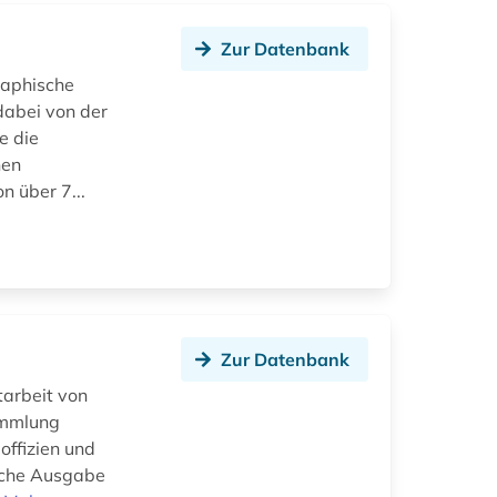
Zur Datenbank
raphische
dabei von der
e die
hen
n über 7...
Zur Datenbank
tarbeit von
ammlung
offizien und
ische Ausgabe