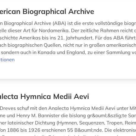
rican Biographical Archive
 Biographical Archive (ABA) ist die erste vollständige biog
lle dieser Art für Nordamerika. Der zeitliche Rahmen reicht 
schichte Amerikas bis ins 21. Jahrhundert. Für das ABA führt
ch biographischen Quellen, nicht nur in großen amerikanisc
, sondern auch in Kanada und England, zu einer Sammlung vo
tionen
lecta Hymnica Medii Aevi
Dreves schuf mit den Analecta Hymnica Medii Aevi unter Mi
e und Henry M. Bannister die bislang gr&ouml;&szlig;te S
icher lateinischer Dichtung (Hymnen, Sequenzen, Tropen, Reim
 Von 1886 bis 1926 erschienen 55 B&auml;nde. Die elektron