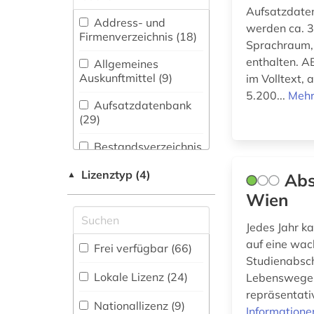
afrika (1)
(29)
Aufsatzdate
Address- und
akademie der
werden ca. 3
Biologie,
Firmenverzeichnis (18
)
bildenden künste (1)
Sprachraum, a
Biotechnologie (15)
enthalten. A
Allgemeines
albrecht (1)
Buch- und
Auskunftmittel (9
)
im Volltext,
Bibliothekswesen,
5.200...
Mehr
allgemeines
Informationswissenschaft
Aufsatzdatenbank
bibliothekswesen (1)
(441)
(29
)
altbestand (2)
Chemie und
Bestandsverzeichnis
Pharmazie (13)
(113
)
alte drucke (2)
Lizenztyp (4)
▲
Abs
Elektrotechnik,
Biographische
Wien
alte landesschule
Elektronik,
Datenbank (22
)
korbach (1)
Nachrichtentechnik (13)
Jedes Jahr k
alter druck (2)
Energietechnik (13)
Buchhandelsverzeichnis
auf eine wac
Frei verfügbar (66)
(8
)
Studienabsch
altes buch (8)
Ethnologie (35)
Lokale Lizenz (24)
Lebenswege z
Disziplinäre
repräsentativ
althochdeutsch (2)
Repositorien (1
)
Geographie (28)
Nationallizenz (9)
Informatione