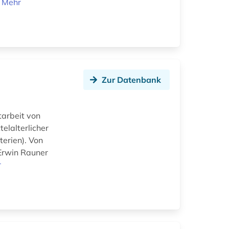
.
Mehr
Zur Datenbank
tarbeit von
elalterlicher
terien). Von
Erwin Rauner
r