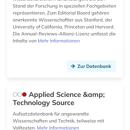
Stand der Forschung in speziellen Fachgebieten
europäische gemeinschaft (1)
repräsentieren. Zum Editorial Board gehören
anerkannte Wissenschaftler aus Stanford, der
europäische gemeinschaft handelsmarke (1)
University of California, Princeton und Harvard.
Die Annual-Reviews-Allianz-Lizenz umfasst die
europäische gemeinschaft warenzeichen (1)
Inhalte von
Mehr Informationen
europäische union (3)
europäisches patentamt (4)
Zur Datenbank
evaluation (3)
explosionen (1)
Applied Science &amp;
exponat (1)
Technology Source
fachkraft (1)
Aufsatzdatenbank für angewandte
fachsprache (1)
Wissenschaften und Technik, teilweise mit
Volltexten.
Mehr Informationen