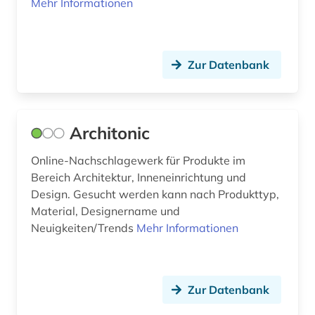
Mehr Informationen
finnisch (2)
finnougristik (1)
firmenverzeichnis (1)
Zur Datenbank
flotte (1)
fluidik (1)
Architonic
formelsammlung (1)
Online-Nachschlagewerk für Produkte im
Bereich Architektur, Inneneinrichtung und
forschung (7)
Design. Gesucht werden kann nach Produkttyp,
forschungdaten (1)
Material, Designername und
Neuigkeiten/Trends
Mehr Informationen
forschungsbericht (1)
forschungsdaten (1)
Zur Datenbank
forschungsdatenmanagement (1)