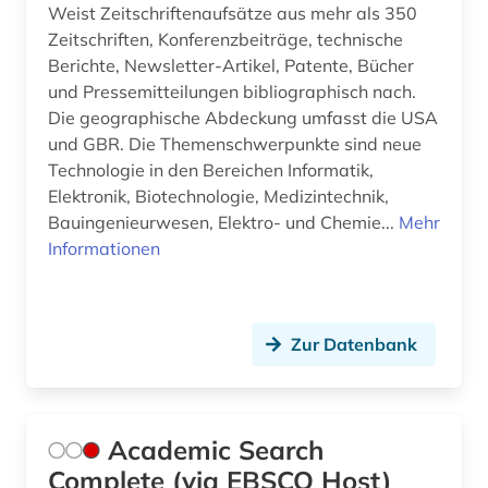
bildung (3)
Weist Zeitschriftenaufsätze aus mehr als 350
Zeitschriften, Konferenzbeiträge, technische
bildverarbeitung (2)
Berichte, Newsletter-Artikel, Patente, Bücher
und Pressemitteilungen bibliographisch nach.
bio- und geophysik (2)
Die geographische Abdeckung umfasst die USA
bio-basierte kunststoffe (1)
und GBR. Die Themenschwerpunkte sind neue
Technologie in den Bereichen Informatik,
bio-basierte verbundwerkstoffe (1)
Elektronik, Biotechnologie, Medizintechnik,
Bauingenieurwesen, Elektro- und Chemie...
Mehr
biodiversität (1)
Informationen
bioenergie (1)
bioengineer (1)
Zur Datenbank
biografin (1)
bioingenieurwesen (1)
Academic Search
biologie (7)
Complete (via EBSCO Host)