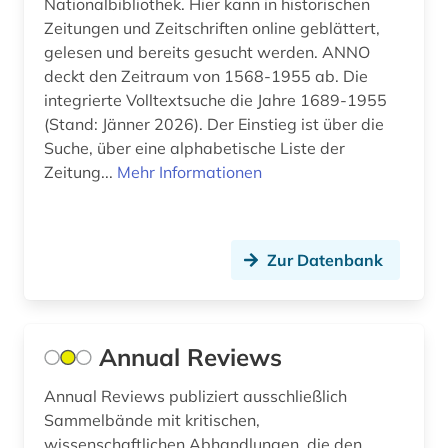
Nationalbibliothek. Hier kann in historischen
Zeitungen und Zeitschriften online geblättert,
enzyklopädie (1)
gelesen und bereits gesucht werden. ANNO
deckt den Zeitraum von 1568-1955 ab. Die
epo (1)
integrierte Volltextsuche die Jahre 1689-1955
ergonomie (1)
(Stand: Jänner 2026). Der Einstieg ist über die
Suche, über eine alphabetische Liste der
erneuerbare energien (1)
Zeitung...
Mehr Informationen
essay (1)
eth zürich (1)
Zur Datenbank
europa (7)
europa exportindustrie einkauf führer (1)
Annual Reviews
europa patent (2)
Annual Reviews publiziert ausschließlich
europa patentschrift (1)
Sammelbände mit kritischen,
wissenschaftlichen Abhandlungen, die den
european patent office (1)