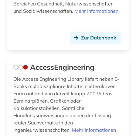
Bereichen Gesundheit, Naturwissenschaften
und Sozialwissenschaften.
Mehr Informationen
deutsche philologie (1)
deutschland (7)
deutschland <ddr> (1)
Zur Datenbank
deutschland gebrauchsmuster (1)
deutschland handelsmarke (1)
AccessEngineering
deutschland offenlegungsschrift (1)
Die Access Engineering Library liefert neben E-
Books multidisziplinäre Inhalte in interaktiver
deutschland patent (1)
Form anhand von derzeit knapp 700 Videos,
deutschland warenzeichen (1)
Seminarplänen, Grafiken oder
Kalkulationstabellen. Sämtliche
devices &amp; systems (1)
Handlungsanweisungen dienen der Lösung
realer Sachverhalte in den
diagramm (1)
Ingenieurwissenschaften.
Mehr Informationen