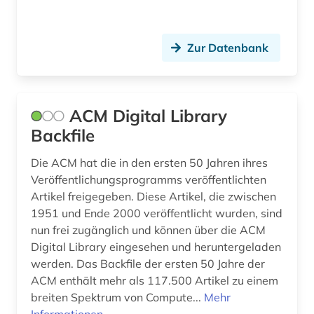
dichtung (1)
diebstahlsicherung (1)
Zur Datenbank
dienstleistung (3)
dieselmotor (1)
ACM Digital Library
digitale bibliothek (1)
Backfile
digitale bildverarbeitung (1)
Die ACM hat die in den ersten 50 Jahren ihres
digitale fotografie (2)
Veröffentlichungsprogramms veröffentlichten
Artikel freigegeben. Diese Artikel, die zwischen
digitale rechte (1)
1951 und Ende 2000 veröffentlicht wurden, sind
nun frei zugänglich und können über die ACM
digitalisierung (5)
Digital Library eingesehen und heruntergeladen
din-en-iso-norm (1)
werden. Das Backfile der ersten 50 Jahre der
ACM enthält mehr als 117.500 Artikel zu einem
din-iso-norm (1)
breiten Spektrum von Compute...
Mehr