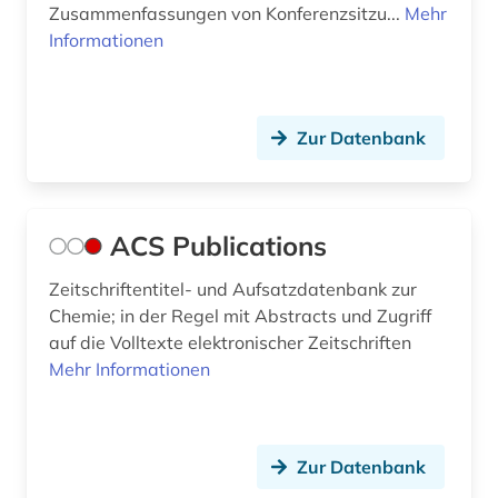
Zusammenfassungen von Konferenzsitzu...
Mehr
einbruchsicherung (2)
Informationen
einflußanalyse (1)
eisenbahn (3)
Zur Datenbank
eisenbahnwesen (1)
ejournals (1)
ACS Publications
elektroakustik (1)
Zeitschriftentitel- und Aufsatzdatenbank zur
elektronik (10)
Chemie; in der Regel mit Abstracts und Zugriff
auf die Volltexte elektronischer Zeitschriften
elektronische bildverarbeitung (1)
Mehr Informationen
elektronische publikation (1)
elektronische zeitschrift (10)
Zur Datenbank
elektronisches buch (47)