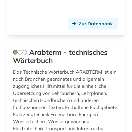
fahrrad (1)
fahrzeugbau (1)
Zur Datenbank
fahrzeugtechnik (3)
fallstudie (1)
familienunternehmen (1)
Arabterm - technisches
Wörterbuch
fasern (1)
Das Technische Wörterbuch ARABTERM ist ein
fehleranalyse (1)
nach Branchen geordnetes und allgemein
fehlermöglichkeitsanalyse (1)
zugängliches Hilfsmittel für die einheitliche
Übersetzung von Lehrbüchern, Lehrplänen,
fernando pessoa (1)
technischen Handbüchern und anderen
fachbezogenen Texten. Enthaltene Fachgebiete:
fernerkundung (3)
Fahrzeugtechnik Erneuerbare Energien
Wassertechnik, Wassergewinnung
fertigungstechnik (4)
Elektrotechnik Transport und Infrastruktur