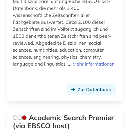
Multidisziplinäre, umfangreiche EBSCO Host-
bundesanstalt für arbeitsschutz und
Datenbank, die mehr als 3.400
arbeitsmedizin (2)
wissenschaftliche Zeitschriften aller
business (1)
Fachgebiete auswertet. Circa 2.100 dieser
Zeitschriften sind im Volltext zugänglich und
bürokommunikation (1)
1500 der enthaltenen Zeitschriften sind peer-
reviewed. Abgedeckte Disziplinen: social
bürokratie (1)
sciences, humanities, education, computer
cd-rom (1)
sciences, engineering, physics, chemistry,
language and linguistics, ...
Mehr Informationen
chemie (100)
chemikalien und färbemittel (1)
Zur Datenbank
chemikalienbeständigkeit (1)
china (3)
circuit (1)
Academic Search Premier
(via EBSCO host)
components (1)