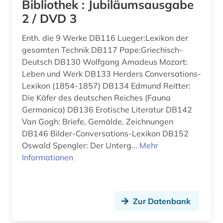
Bibliothek : Jubiläumsausgabe
2 / DVD 3
bauphysik (1)
Russland, Sowjetunion (1)
Enth. die 9 Werke DB116 Lueger:Lexikon der
bauprodukt (1)
Saarland (1)
gesamten Technik DB117 Pape:Griechisch-
baurecht (3)
Sachsen (1)
Deutsch DB130 Wolfgang Amadeus Mozart:
Leben und Werk DB133 Herders Conversations-
bauschaden (2)
Schleswig-Holstein (1)
Lexikon (1854-1857) DB134 Edmund Reitter:
Die Käfer des deutschen Reiches (Fauna
baustoff (1)
Schweden (2)
Germanica) DB136 Erotische Literatur DB142
bautechnik (5)
Van Gogh: Briefe, Gemälde, Zeichnungen
Schweiz (6)
DB146 Bilder-Conversations-Lexikon DB152
bauwesen (3)
Spanien (2)
Oswald Spengler: Der Unterg...
Mehr
Informationen
bauwirtschaft (2)
USA (15)
berechnung (3)
Ungarn (2)
Zur Datenbank
bergbau (3)