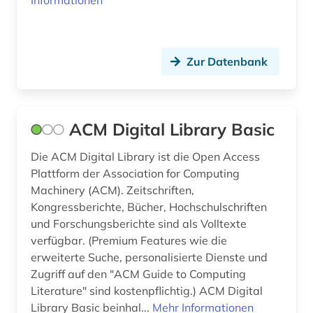
Informationen
din-norm (7)
din-norm fachsprache wörterbuch (1)
din-normen (1)
Zur Datenbank
din-vde-norm (3)
din-vde-normen (1)
ACM Digital Library Basic
discovery service (1)
Die ACM Digital Library ist die Open Access
Plattform der Association for Computing
discovery system (1)
Machinery (ACM). Zeitschriften,
dissertation (1)
Kongressberichte, Bücher, Hochschulschriften
und Forschungsberichte sind als Volltexte
dokumentenserver (3)
verfügbar. (Premium Features wie die
erweiterte Suche, personalisierte Dienste und
dortmund (1)
Zugriff auf den "ACM Guide to Computing
druck (1)
Literature" sind kostenpflichtig.) ACM Digital
Library Basic beinhal...
Mehr Informationen