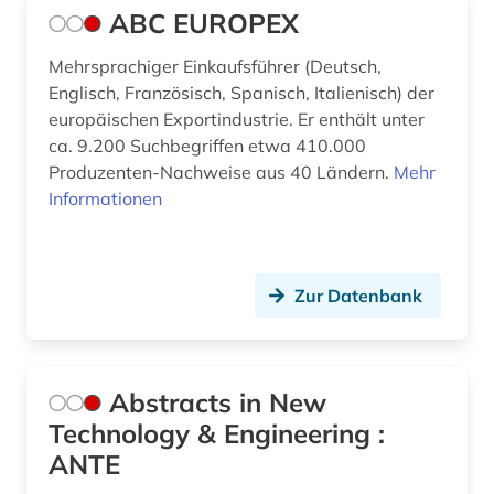
bibliografie (16)
ABC EUROPEX
bibliografin (3)
Mehrsprachiger Einkaufsführer (Deutsch,
Englisch, Französisch, Spanisch, Italienisch) der
bibliographie (8)
europäischen Exportindustrie. Er enthält unter
bibliometrie (1)
ca. 9.200 Suchbegriffen etwa 410.000
Produzenten-Nachweise aus 40 Ländern.
Mehr
bibliothek (1)
Informationen
bibliotheksbestand (1)
bibliothekskatalog plus (1)
Zur Datenbank
bibliothekswesen (2)
bildbearbeitung (2)
Abstracts in New
bildgebendes verfahren (1)
Technology & Engineering :
bildinformatik (1)
ANTE