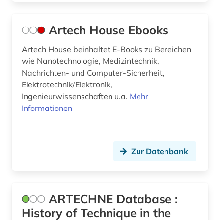
forschungsdatenrepositorium (1)
forschungseinrichtung wissenschaft technik
Artech House Ebooks
verzeichnis (1)
Artech House beinhaltet E-Books zu Bereichen
forstwirtschaft (1)
wie Nanotechnologie, Medizintechnik,
Nachrichten- und Computer-Sicherheit,
fortschrittsbericht (1)
Elektrotechnik/Elektronik,
fotografie (2)
Ingenieurwissenschaften u.a.
Mehr
Informationen
fotografieren (1)
frankreich (3)
Zur Datenbank
französisch (5)
französisches sprachgebiet (1)
freie plattform (1)
ARTECHNE Database :
History of Technique in the
funktechnik (1)