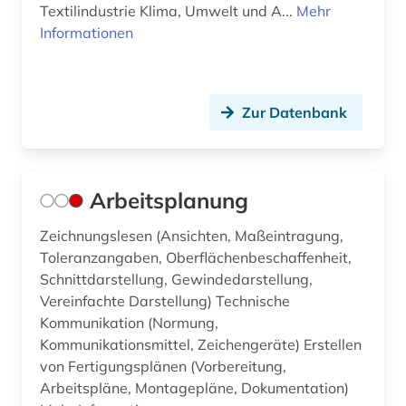
festkörperforschung (1)
Textilindustrie Klima, Umwelt und A...
Mehr
Informationen
fett (1)
feuer (1)
Zur Datenbank
feuerwehrwesen (1)
fid finnisch-ugrische/uralische sprachen (1)
fid geschichtswissenschaft (1)
Arbeitsplanung
film (1)
Zeichnungslesen (Ansichten, Maßeintragung,
Toleranzangaben, Oberflächenbeschaffenheit,
filme (1)
Schnittdarstellung, Gewindedarstellung,
Vereinfachte Darstellung) Technische
filmwissenschaft (1)
Kommunikation (Normung,
finanzwirtschaft (2)
Kommunikationsmittel, Zeichengeräte) Erstellen
von Fertigungsplänen (Vorbereitung,
finite-elemente-methode (1)
Arbeitspläne, Montagepläne, Dokumentation)