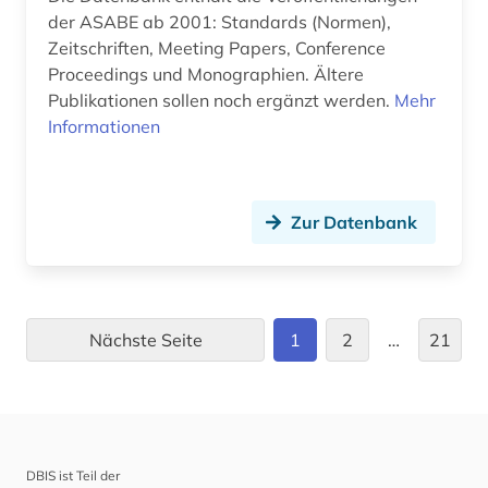
gefährlichkeit (1)
der ASABE ab 2001: Standards (Normen),
Zeitschriften, Meeting Papers, Conference
geisteswissenschaft (1)
Proceedings und Monographien. Ältere
Publikationen sollen noch ergänzt werden.
Mehr
geisteswissenschaften (15)
Informationen
general topics for engineers (1)
generative ki (1)
Zur Datenbank
geographie (1)
geomechanik (1)
geophysik (1)
Nächste Seite
1
2
…
21
geotechnik (1)
geowissenschaften (4)
geschichte (20)
DBIS ist Teil der