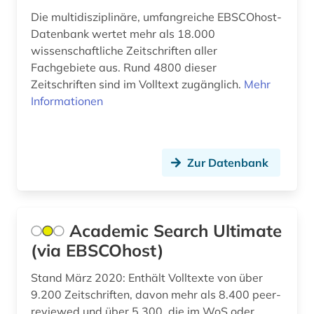
Die multidisziplinäre, umfangreiche EBSCOhost-
computer (2)
Datenbank wertet mehr als 18.000
wissenschaftliche Zeitschriften aller
computersicherheit (1)
Fachgebiete aus. Rund 4800 dieser
computerspiel (1)
Zeitschriften sind im Volltext zugänglich.
Mehr
Informationen
computertechnik (2)
computing &amp; processing (1)
Zur Datenbank
conferences (1)
controlling (1)
copyright (1)
Academic Search Ultimate
(via EBSCOhost)
corona (1)
Stand März 2020: Enthält Volltexte von über
daten (1)
9.200 Zeitschriften, davon mehr als 8.400 peer-
datenaustausch (1)
reviewed und über 5.300, die im WoS oder