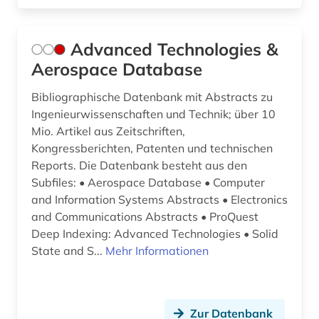
elektrooptik (4)
Advanced Technologies &
elektrotechnik (19)
Aerospace Database
elektrotechnik und elektronik (1)
Bibliographische Datenbank mit Abstracts zu
elementarpartikel (1)
Ingenieurwissenschaften und Technik; über 10
Mio. Artikel aus Zeitschriften,
elktrotechnik (1)
Kongressberichten, Patenten und technischen
Reports. Die Datenbank besteht aus den
emblem (1)
Subfiles: • Aerospace Database • Computer
en-norm (1)
and Information Systems Abstracts • Electronics
and Communications Abstracts • ProQuest
en-normen (1)
Deep Indexing: Advanced Technologies • Solid
State and S...
Mehr Informationen
en-vornorm (1)
energie (1)
Zur Datenbank
energiebewusstes bauen (1)