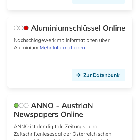
energieforschung (2)
energietechnik (7)
Aluminiumschlüssel Online
energiewende (1)
Nachschlagewerk mit Informationen über
Aluminium
Mehr Informationen
energy (1)
engagement (1)
engineering (1)
Zur Datenbank
engineering profession (1)
englisch (11)
ANNO - AustriaN
Newspapers Online
english (1)
entwicklung (1)
ANNO ist der digitale Zeitungs- und
Zeitschriftenlesesaal der Österreichischen
entwurf (1)