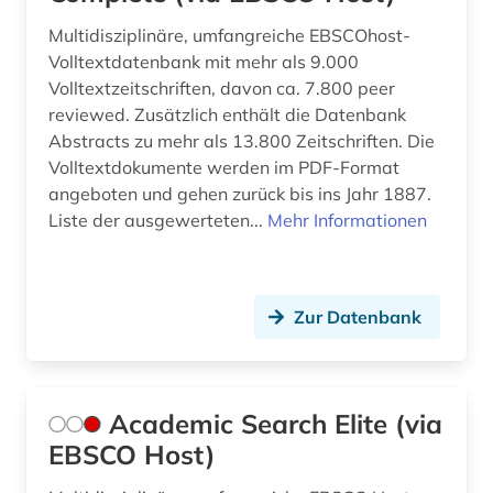
biomechanik (1)
Multidisziplinäre, umfangreiche EBSCOhost-
biomedizinische technik (2)
Volltextdatenbank mit mehr als 9.000
Volltextzeitschriften, davon ca. 7.800 peer
bionik (1)
reviewed. Zusätzlich enthält die Datenbank
Abstracts zu mehr als 13.800 Zeitschriften. Die
biowissenschaften (3)
Volltextdokumente werden im PDF-Format
bodenkunde (1)
angeboten und gehen zurück bis ins Jahr 1887.
Liste der ausgewerteten...
Mehr Informationen
book e (1)
botanik (1)
Zur Datenbank
brandschutz (5)
buch (1)
buchbestand (1)
Academic Search Elite (via
EBSCO Host)
building information modeling (1)