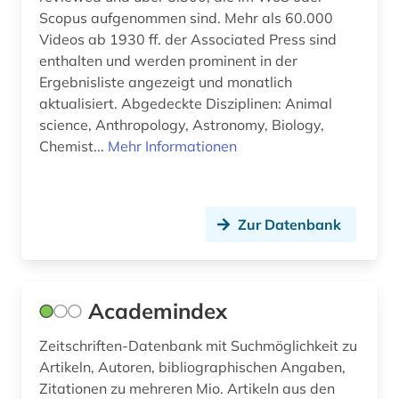
Scopus aufgenommen sind. Mehr als 60.000
datenbank (1)
Videos ab 1930 ff. der Associated Press sind
enthalten und werden prominent in der
datenverarbeitung (1)
Ergebnisliste angezeigt und monatlich
aktualisiert. Abgedeckte Disziplinen: Animal
demographie (2)
science, Anthropology, Astronomy, Biology,
denkmalpflege (4)
Chemist...
Mehr Informationen
design (5)
design &amp; publishing (2)
Zur Datenbank
designrecht (1)
designregister (1)
Academindex
designschutz (3)
Zeitschriften-Datenbank mit Suchmöglichkeit zu
desktop-publishing (1)
Artikeln, Autoren, bibliographischen Angaben,
Zitationen zu mehreren Mio. Artikeln aus den
deutsch (18)