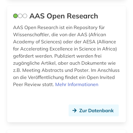
berlin (1)
beschaffung (1)
AAS Open Research
betriebsführung (2)
AAS Open Research ist ein Repository für
Wissenschaftler, die von der AAS (African
betriebsorganisation (2)
Academy of Sciences) oder der AESA (Alliance
for Accelerating Excellence in Science in Africa)
betriebsschutz (1)
gefördert werden. Publiziert werden frei
betriebssicherheit (2)
zugängliche Artikel, aber auch Dokumente wie
z.B. Meeting Abstracts und Poster. Im Anschluss
betriebssicherheitsverordnung (1)
an die Veröffentlichung findet ein Open Invited
Peer Review statt.
Mehr Informationen
betriebssicherheitsverordnung (2015) (1)
betriebswirtschaft (3)
betriebswirtschaftslehre (1)
Zur Datenbank
bgvr (2)