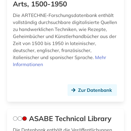
Arts, 1500-1950
förderpreis für deutsche wissenschaftler im g.
w. leibniz-programm (1)
Die ARTECHNE-Forschungsdatenbank enthält
vollständig durchsuchbare digitalisierte Quellen
fürstlich waldecksche hofbibliothek (1)
zu handwerklichen Techniken, wie Rezepte,
Geheimbücher und Künstlerhandbücher aus der
garn (1)
Zeit von 1500 bis 1950 in lateinischer,
deutscher, englischer, französischer,
gasversorgung (1)
italienischer und spanischer Sprache.
Mehr
gebrauchsmuster (8)
Informationen
gebrauchsmusteranmeldung (3)
gebrauchsmusterrecherche (3)
Zur Datenbank
gebrauchsmusterrecht (5)
gechichte (1)
ASABE Technical Library
gefahrstoffe (1)
Die Datenbank enthält die Veröffentlichungen