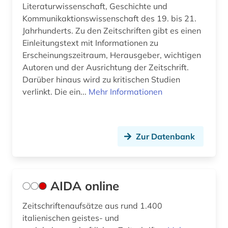
Literaturwissenschaft, Geschichte und
england (1)
Kommunikaktionswissenschaft des 19. bis 21.
englisch (37)
Jahrhunderts. Zu den Zeitschriften gibt es einen
Einleitungstext mit Informationen zu
englische literatur (1)
Erscheinungszeitraum, Herausgeber, wichtigen
Autoren und der Ausrichtung der Zeitschrift.
enzyklopädie (10)
Darüber hinaus wird zu kritischen Studien
erlebnisbericht (2)
verlinkt. Die ein...
Mehr Informationen
erzieher (1)
ethnologie (1)
Zur Datenbank
etymologie (5)
europa (5)
AIDA online
fachdidaktik (15)
Zeitschriftenaufsätze aus rund 1.400
fachgeschichte (2)
italienischen geistes- und