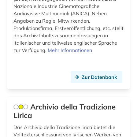
geschichte 1500-2014 (1)
Nazionale Industrie Cinematografiche
Audiovisive Multimediali (ANICA). Neben
geschichte 1600 - 2000 (1)
Angaben zu Regie, Mitwirkenden,
Produktionsfirma, Erstveröffentlichung, etc. stellt
geschichte 1600-1700 (2)
das Archiv Inhaltszusammenfassungen in
geschichte 1606-1935 (1)
italienischer und teilweise englischer Sprache
zur Verfügung.
Mehr Informationen
geschichte 1680-1790 (1)
geschichte 1694-1935 (1)
Zur Datenbank
geschichte 1700-1800 (1)
geschichte 1741 - 1927 (1)
geschichte 1751-1772 (1)
Archivio della Tradizione
Lirica
geschichte 1789-1870 (1)
Das Archivio della Tradizione lirica bietet die
geschichte 1789-1960 (2)
Volltexterschliessung von lyrischen Werken von