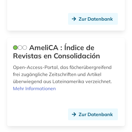
frankophonie (1)
Zur Datenbank
frankreich (33)
frankreich <nord> (1)
frankreich zeitung (1)
AmeliCA : Índice de
Revistas en Consolidación
französisch (87)
Open-Access-Portal, das fächerübergreifend
französische literatur (3)
frei zugängliche Zeitschriften und Artikel
französische revolution (1)
überwiegend aus Lateinamerika verzeichnet.
Mehr Informationen
französischer bibliothekenverbund (1)
französisches sprachgebiet (1)
Zur Datenbank
frauenbewegung (1)
frauenforschung (1)