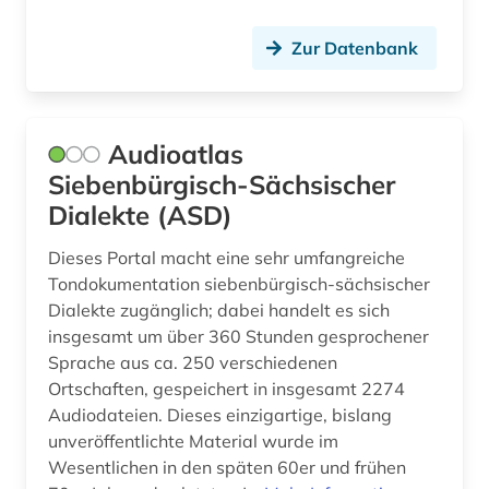
katalog (10)
Zur Datenbank
katalonien (2)
katholische kirche (1)
Audioatlas
katholische kirche. sancta sedes (1)
Siebenbürgisch-Sächsischer
Dialekte (ASD)
kinderliteratur (2)
Dieses Portal macht eine sehr umfangreiche
kino (2)
Tondokumentation siebenbürgisch-sächsischer
kirchenlatein (1)
Dialekte zugänglich; dabei handelt es sich
insgesamt um über 360 Stunden gesprochener
klassische philologie (1)
Sprache aus ca. 250 verschiedenen
Ortschaften, gespeichert in insgesamt 2274
kognitive linguistik (1)
Audiodateien. Dieses einzigartige, bislang
unveröffentlichte Material wurde im
kollokationswörterbuch (1)
Wesentlichen in den späten 60er und frühen
kolonialismus (1)