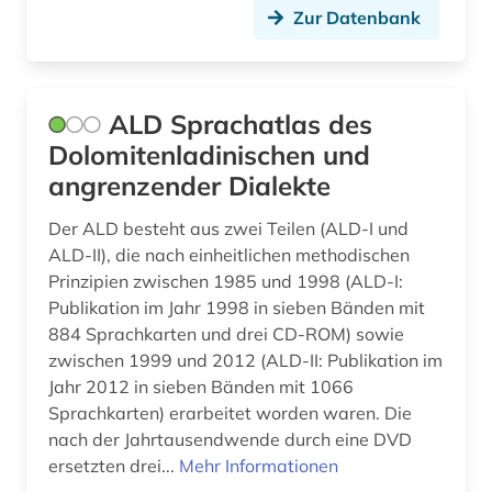
Zur Datenbank
flaubert (1)
florenz (1)
flugschrift (2)
ALD Sprachatlas des
Dolomitenladinischen und
forschung (1)
angrenzender Dialekte
forschungsdaten (1)
Der ALD besteht aus zwei Teilen (ALD-I und
forschungsprojekt (1)
ALD-II), die nach einheitlichen methodischen
Prinzipien zwischen 1985 und 1998 (ALD-I:
forschungsreise (1)
Publikation im Jahr 1998 in sieben Bänden mit
884 Sprachkarten und drei CD-ROM) sowie
foto (1)
zwischen 1999 und 2012 (ALD-II: Publikation im
fotografie (2)
Jahr 2012 in sieben Bänden mit 1066
Sprachkarten) erarbeitet worden waren. Die
francesco (1)
nach der Jahrtausendwende durch eine DVD
ersetzten drei...
Mehr Informationen
frankokanadisch (2)