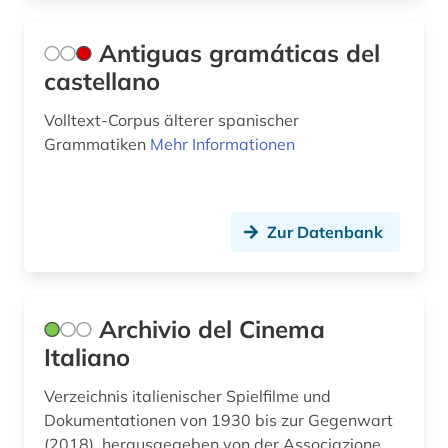
geschichte (33)
Antiguas gramáticas del
geschichte &lt;1475-1700&gt; (1)
castellano
geschichte &lt;1550-1921&gt; (1)
Volltext-Corpus älterer spanischer
geschichte 1300-1600 (3)
Grammatiken
Mehr Informationen
geschichte 1300-1900 (2)
geschichte 1350-1500 (1)
Zur Datenbank
geschichte 1450-1700 (1)
geschichte 1450-1912 (1)
Archivio del Cinema
geschichte 1495-1992 (1)
Italiano
geschichte 1500-1600 (1)
Verzeichnis italienischer Spielfilme und
Dokumentationen von 1930 bis zur Gegenwart
geschichte 1500-1680 (1)
(2018), herausgegeben von der Associazione