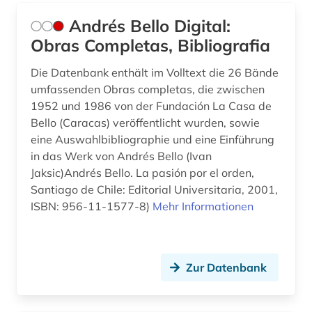
frauenliteratur (1)
Andrés Bello Digital:
Obras Completas, Bibliografia
freie plattform (1)
Die Datenbank enthält im Volltext die 26 Bände
fremdsprache (3)
umfassenden Obras completas, die zwischen
fremdsprachenlernen (1)
1952 und 1986 von der Fundación La Casa de
Bello (Caracas) veröffentlicht wurden, sowie
fremdwort (1)
eine Auswahlbibliographie und eine Einführung
in das Werk von Andrés Bello (Ivan
futurismus (1)
Jaksic)Andrés Bello. La pasión por el orden,
förderpreis für deutsche wissenschaftler im g.
Santiago de Chile: Editorial Universitaria, 2001,
w. leibniz-programm (1)
ISBN: 956-11-1577-8)
Mehr Informationen
fürstliche bibliothek corvey (1)
gabriel (1)
Zur Datenbank
galicien (2)