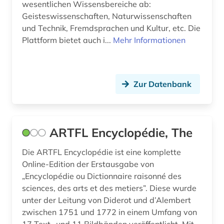
wesentlichen Wissensbereiche ab:
geschichte der philologie (1)
Geisteswissenschaften, Naturwissenschaften
und Technik, Fremdsprachen und Kultur, etc. Die
geschichte der romanistik (1)
Plattform bietet auch i...
Mehr Informationen
geschichtswissenschaft (1)
gesellschaft (1)
Zur Datenbank
gesundheit &amp; ernährung (1)
giacomo (1)
ARTFL Encyclopédie, The
giovanni (1)
Die ARTFL Encyclopédie ist eine komplette
grammatik (9)
Online-Edition der Erstausgabe von
griechisch (3)
„Encyclopédie ou Dictionnaire raisonné des
sciences, des arts et des metiers”. Diese wurde
gustave (1)
unter der Leitung von Diderot und d’Alembert
zwischen 1751 und 1772 in einem Umfang von
góngora y argote (1)