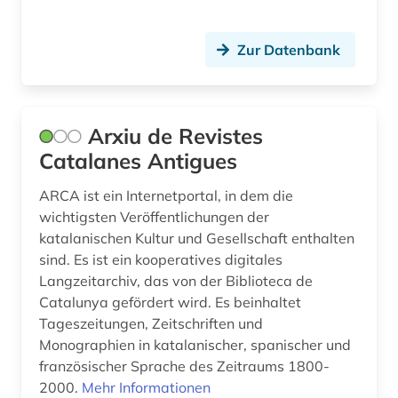
informatik (1)
Zur Datenbank
informationswissenschaft (1)
ingenieurwissenschaften (1)
Arxiu de Revistes
inhalt (1)
Catalanes Antigues
inka (1)
ARCA ist ein Internetportal, in dem die
internationale verflechtung (1)
wichtigsten Veröffentlichungen der
katalanischen Kultur und Gesellschaft enthalten
internetportal (1)
sind. Es ist ein kooperatives digitales
irland / literatur / irisch (1)
Langzeitarchiv, das von der Biblioteca de
Catalunya gefördert wird. Es beinhaltet
italia (1)
Tageszeitungen, Zeitschriften und
Monographien in katalanischer, spanischer und
italianistik (57)
französischer Sprache des Zeitraums 1800-
2000.
Mehr Informationen
italien (21)