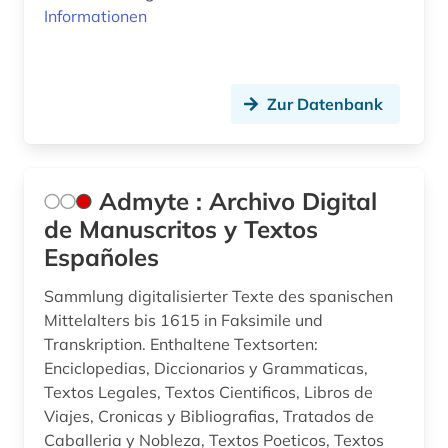
chrétien de troyes (1)
Informationen
comédie française (1)
corneille (1)
Zur Datenbank
dante (3)
dante <alighieri> (1)
Admyte : Archivo Digital
dante alighieri (2)
de Manuscritos y Textos
darstellende kunst (1)
Españoles
dauphiné (1)
Sammlung digitalisierter Texte des spanischen
Mittelalters bis 1615 in Faksimile und
de inventoribus rerum (1)
Transkription. Enthaltene Textsorten:
Enciclopedias, Diccionarios y Grammaticas,
denkmal (1)
Textos Legales, Textos Cientificos, Libros de
deutsch (40)
Viajes, Cronicas y Bibliografias, Tratados de
Caballeria y Nobleza, Textos Poeticos, Textos