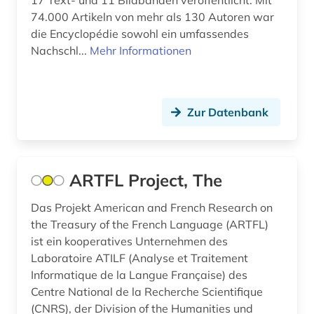
17 Text- und 11 Bildbänden veröffentlicht. Mit
handschrift (2)
74.000 Artikeln von mehr als 130 Autoren war
die Encyclopédie sowohl ein umfassendes
heiliger (1)
Nachschl...
Mehr Informationen
hennin (1)
hispanistik (65)
Zur Datenbank
hispanoamerikanisch (1)
hispanos (1)
ARTFL Project, The
historische lexikographie (3)
Das Projekt American and French Research on
historische sprachwissenschaft (2)
the Treasury of the French Language (ARTFL)
ist ein kooperatives Unternehmen des
hochschulschrift (3)
Laboratoire ATILF (Analyse et Traitement
hochschulschriften (1)
Informatique de la Langue Française) des
Centre National de la Recherche Scientifique
honoré de (1)
(CNRS), der Division of the Humanities und