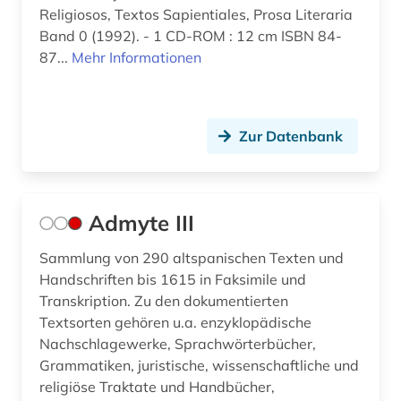
deutsche philologie (1)
Religiosos, Textos Sapientiales, Prosa Literaria
Band 0 (1992). - 1 CD-ROM : 12 cm ISBN 84-
dialekt (1)
87...
Mehr Informationen
dialektologie (2)
dichtung (1)
Zur Datenbank
didaktik (2)
die rougon-macquart (1)
Admyte III
digital humanities (1)
Sammlung von 290 altspanischen Texten und
digitalisat (1)
Handschriften bis 1615 in Faksimile und
digitalisierung (1)
Transkription. Zu den dokumentierten
Textsorten gehören u.a. enzyklopädische
discovery service (1)
Nachschlagewerke, Sprachwörterbücher,
Grammatiken, juristische, wissenschaftliche und
dissertation (4)
religiöse Traktate und Handbücher,