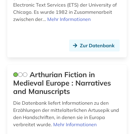
Electronic Text Services (ETS) der University of
hugo (1)
Chicago. Es wurde 1982 in Zusammenarbeit
zwischen der...
Mehr Informationen
humanismus (4)
iberische halbinsel (1)
iberoamerika (2)
Zur Datenbank
iberoromanisch (1)
iberoromanistik (58)
Arthurian Fiction in
il decamerone (1)
Medieval Europe : Narratives
and Manuscripts
indien (1)
Die Datenbank liefert Informationen zu den
indigenes volk (1)
Erzählungen der mittelalterlichen Artusepik und
den Handschriften, in denen sie in Europa
indogermanische sprachen (1)
verbreitet wurde.
Mehr Informationen
indogermanistik (1)