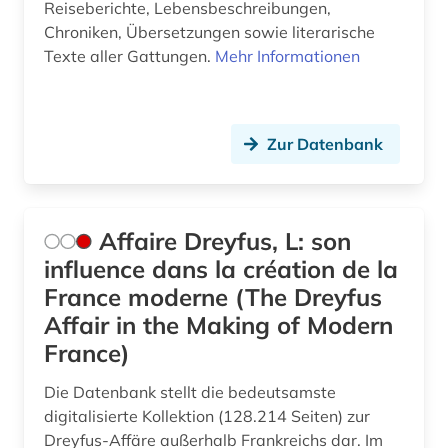
Reiseberichte, Lebensbeschreibungen,
divina commedia (2)
Chroniken, Übersetzungen sowie literarische
dokumentarfilm (1)
Texte aller Gattungen.
Mehr Informationen
dokumentation (2)
dolmetschen (1)
Zur Datenbank
drama (7)
dresden (2)
Affaire Dreyfus, L: son
dreyfus-affäre (1)
influence dans la création de la
France moderne (The Dreyfus
drittes reich (2)
Affair in the Making of Modern
druckgraphik (1)
France)
druckwerk (7)
Die Datenbank stellt die bedeutsamste
digitalisierte Kollektion (128.214 Seiten) zur
dänisch (3)
Dreyfus-Affäre außerhalb Frankreichs dar. Im