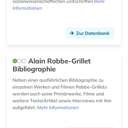
sozialwissenschaftlichen Zeitschriften
Mehr
fachliteratur (1)
Informationen
fachportal (2)
fernando pessoa (1)
Zur Datenbank
fernsehen (3)
feuilleton (1)
Alain Robbe-Grillet
fid (1)
Bibliographie
fid darstellende kunst (1)
Neben einer ausführlichen Bibliographie zu
einzelnen Werken und Filmen Robbe-Grillets
fid romanistik (2)
werden auch seine Primärwerke, Filme und
film (6)
weitere Texte/Artikel sowie Interviews mit ihm
aufgeführt.
Mehr Informationen
filmgeschichte (1)
finnisch (1)