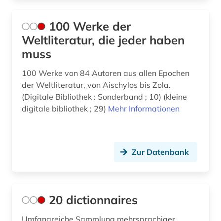
biographie (10)
Vatikanstadt (1)
biowissenschaften (1)
100 Werke der
Weltliteratur, die jeder haben
blaise (1)
muss
boccaccio (1)
100 Werke von 84 Autoren aus allen Epochen
bonaparte (familie) (1)
der Weltliteratur, von Aischylos bis Zola.
(Digitale Bibliothek : Sonderband ; 10) (kleine
brief (2)
digitale bibliothek ; 29)
Mehr Informationen
briefsammlung (1)
briefwechsel (1)
Zur Datenbank
brüssel (1)
buch (1)
20 dictionnaires
buchdruck (1)
Umfangreiche Sammlung mehrsprachiger