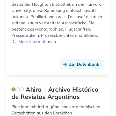
e-learning (1)
Besitz der Houghton Bibliothek an der Harvard
University, diese Sammlung umfasst sowohl
edition (2)
bekannte Publikationen wie „J’accuse“ als auch
seltene, kaum verbreitete Archivstücke. Sie
einführung (2)
besteht aus Monographien, Flugschriften,
einsprachiges wörterbuch (1)
Presseartikeln, Prozessberichten und Bildern.
D...
Mehr Informationen
elektronische bibliothek (4)
elektronische publikation (2)
Zur Datenbank
elektronische ressource (1)
elektronische zeitschrift (13)
Ahira - Archivo Histórico
elektronisches buch (23)
de Revistas Argentinas
elektronisches publizieren (1)
Plattform mit frei zugänglichen argentinischen
elvish (1)
Zeitschriften aus den Bereichen