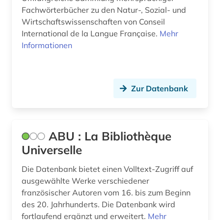
buchhandel (4)
Fachwörterbücher zu den Natur-, Sozial- und
Wirtschaftswissenschaften von Conseil
buchwissenschaft (1)
International de la Langue Française.
Mehr
bündnerromanisch (1)
Informationen
calderón (1)
calderón de la barca, pedro | schriftsteller;
Zur Datenbank
geistlicher; dramatiker; librettist; lyriker;
schriftsteller (1)
canada (1)
ABU : La Bibliothèque
carl de (1)
Universelle
chemie (6)
Die Datenbank bietet einen Volltext-Zugriff auf
ausgewählte Werke verschiedener
chinesisch (5)
französischer Autoren vom 16. bis zum Beginn
christentum (1)
des 20. Jahrhunderts. Die Datenbank wird
fortlaufend ergänzt und erweitert.
Mehr