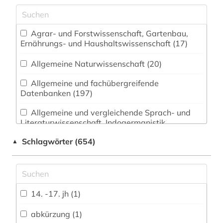
Agrar- und Forstwissenschaft, Gartenbau,
Ernährungs- und Haushaltswissenschaft (17)
Allgemeine Naturwissenschaft (20)
Allgemeine und fachübergreifende
Datenbanken (197)
Allgemeine und vergleichende Sprach- und
Literaturwissenschaft. Indogermanistik.
Außereuropäische Sprachen und Literaturen
Schlagwörter (654)
▲
(137)
Anglistik. Amerikanistik (148)
Archäologie (25)
14. -17. jh (1)
Architektur, Bauingenieur- und
Vermessungswesen (23)
abkürzung (1)