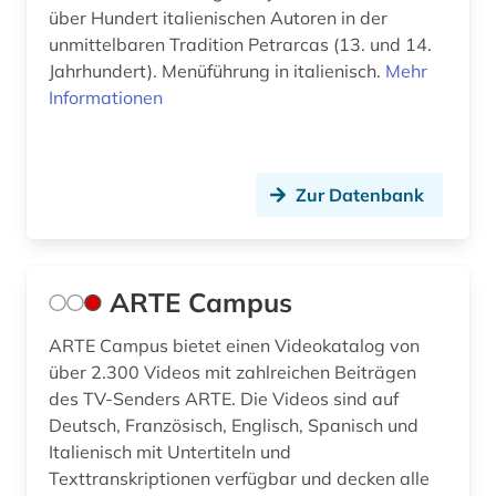
über Hundert italienischen Autoren in der
geschichte 1790-1920 (1)
unmittelbaren Tradition Petrarcas (13. und 14.
geschichte 1800-1950 (1)
Jahrhundert). Menüführung in italienisch.
Mehr
Informationen
geschichte 1807-1929 (1)
geschichte 1827-1923 (1)
Zur Datenbank
geschichte 1850-1900 (2)
geschichte 1918-1959 (1)
geschichte 1930 - (1)
ARTE Campus
geschichte 1933-1945 (1)
ARTE Campus bietet einen Videokatalog von
über 2.300 Videos mit zahlreichen Beiträgen
geschichte 1945- (1)
des TV-Senders ARTE. Die Videos sind auf
Deutsch, Französisch, Englisch, Spanisch und
geschichte <1801-1900> (1)
Italienisch mit Untertiteln und
geschichte anfänge – 1226 (1)
Texttranskriptionen verfügbar und decken alle