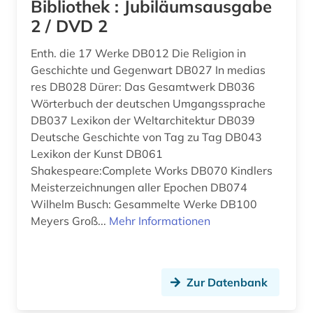
Bibliothek : Jubiläumsausgabe
2 / DVD 2
bibliographie 1800-2005 (1)
Roemisches Reich (2)
Enth. die 17 Werke DB012 Die Religion in
biblioteca nacional de españa (1)
Rumänien (5)
Geschichte und Gegenwart DB027 In medias
bibliothek (3)
Russland, Sowjetunion (1)
res DB028 Dürer: Das Gesamtwerk DB036
Wörterbuch der deutschen Umgangssprache
bibliotheken (1)
Schweden (1)
DB037 Lexikon der Weltarchitektur DB039
Deutsche Geschichte von Tag zu Tag DB043
bibliothekswesen (1)
Schweiz (8)
Lexikon der Kunst DB061
bibliothèque nationale de france (1)
Shakespeare:Complete Works DB070 Kindlers
Slowakei (1)
Meisterzeichnungen aller Epochen DB074
bibliothèque royale albert i. (1)
Spanien (56)
Wilhelm Busch: Gesammelte Werke DB100
Meyers Groß...
Mehr Informationen
bilddatenbank (1)
Suedamerika (25)
bildungsforschung (1)
USA (1)
Zur Datenbank
biografie (12)
Ungarn (1)