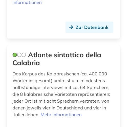
Informationen
jüdische studien (2)
kaiser (1)
Zur Datenbank
kalabresisch (1)
kanada (2)
Atlante sintattico della
kanon (1)
Calabria
karibik (5)
Das Korpus des Kalabresischen (ca. 400.000
karibik-literatur (1)
Wörter insgesamt) umfasst u.a. mindestens
halbstündige Interviews mit ca. 64 Sprechern,
karte (1)
die 8 kalabresische Varietäten repräsentieren;
jeder Ort ist mit acht Sprechern vertreten, von
katalanien (1)
denen jeweils vier in Deutschland und vier in
katalanisch (2)
Italien leben.
Mehr Informationen
katalanistik (1)