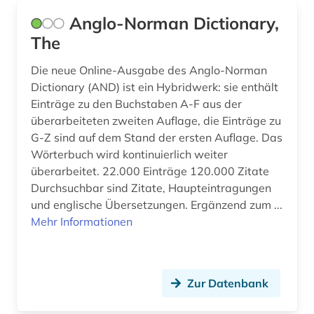
galicisch (1)
Anglo-Norman Dictionary,
galicisch-portugiesisch (2)
The
galloromanisch (1)
Die neue Online-Ausgabe des Anglo-Norman
Dictionary (AND) ist ein Hybridwerk: sie enthält
galloromanistik (66)
Einträge zu den Buchstaben A-F aus der
garcía márquez (1)
überarbeiteten zweiten Auflage, die Einträge zu
G-Z sind auf dem Stand der ersten Auflage. Das
gedenktag (1)
Wörterbuch wird kontinuierlich weiter
überarbeitet. 22.000 Einträge 120.000 Zitate
geisteswissenschaften (27)
Durchsuchbar sind Zitate, Haupteintragungen
und englische Übersetzungen. Ergänzend zum ...
gelehrtenkorrespondenz (1)
Mehr Informationen
generative ki (1)
geologie (1)
Zur Datenbank
germanistik (5)