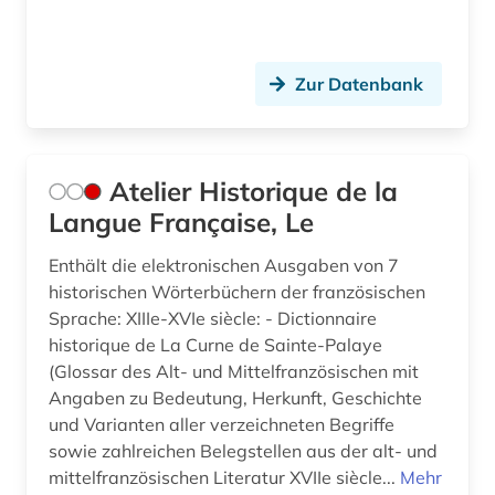
italienisch (72)
italienische dialekte (1)
Zur Datenbank
italienische literatur (1)
italiensch (1)
Atelier Historique de la
japanisch (3)
Langue Française, Le
jean (1)
Enthält die elektronischen Ausgaben von 7
historischen Wörterbüchern der französischen
jiddisch (1)
Sprache: XIIIe-XVIe siècle: - Dictionnaire
historique de La Curne de Sainte-Palaye
judenspanisch (1)
(Glossar des Alt- und Mittelfranzösischen mit
judenverfolgung (2)
Angaben zu Bedeutung, Herkunft, Geschichte
und Varianten aller verzeichneten Begriffe
jugendliteratur (2)
sowie zahlreichen Belegstellen aus der alt- und
mittelfranzösischen Literatur XVIIe siècle...
Mehr
jules (1)