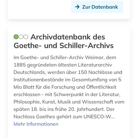
griechenland (1)
Zur Datenbank
großbritannien (8)
gruppenspiel (1)
Archivdatenbank des
gruß (1)
Goethe- und Schiller-Archivs
hampartsoum (1)
Im Goethe- und Schiller-Archiv Weimar, dem
1885 gegründeten ältesten Literaturarchiv
handbuch (2)
Deutschlands, werden über 150 Nachlässe und
handschrift (1)
Institutionenbestände im Gesamtumfang von 5
Mio Blatt für die Forschung und Öffentlichkeit
harmonie (musik) (1)
erschlossen - mit Schwerpunkt in der Literatur,
Philosophie, Kunst, Musik und Wissenschaft vom
harmonielehre (1)
späten 18. bis ins frühe 20. Jahrhundert. Der
Nachlass Goethes gehört zum UNESCO-W...
harmonik (1)
Mehr Informationen
hasse (1)