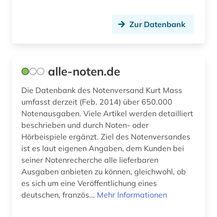
exil (1)
Zur Datenbank
fachdidaktik (1)
fachinformationsdienst (2)
alle-noten.de
familie (3)
Die Datenbank des Notenversand Kurt Mass
fanzine (1)
umfasst derzeit (Feb. 2014) über 650.000
Notenausgaben. Viele Artikel werden detailliert
feminismus (1)
beschrieben und durch Noten- oder
fernsehen (1)
Hörbeispiele ergänzt. Ziel des Notenversandes
ist es laut eigenen Angaben, dem Kunden bei
fernsehprogramm (1)
seiner Notenrecherche alle lieferbaren
Ausgaben anbieten zu können, gleichwohl, ob
ferruccio busoni (1)
es sich um eine Veröffentlichung eines
deutschen, französ...
Mehr Informationen
fid musikwissenschaft (13)
fid musikwissenschaft (1)