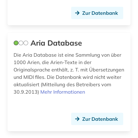
heinrich (2)
Zur Datenbank
hessisches staatsarchiv marburg (1)
hispanistik (1)
Aria Database
hochschulschrift (2)
Die Aria Database ist eine Sammlung von über
hochschulschriften (1)
1000 Arien, die Arien-Texte in der
hoffmann (1)
Originalsprache enthält, z. T. mit Übersetzungen
und MIDI files. Die Datenbank wird nicht weiter
hofkapellmeister (1)
aktualisiert (Mitteilung des Betreibers vom
30.9.2013)
Mehr Informationen
human-computer interface (1)
huygens (1)
hymnologie (1)
Zur Datenbank
händel (1)