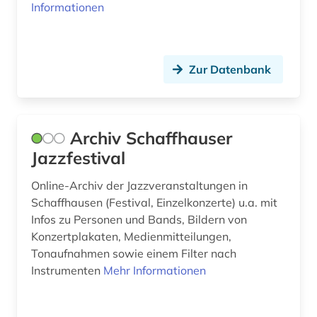
geschichte <1701-1800> (1)
Informationen
geschichte des theater (1)
geschichtswissenschaft (1)
Zur Datenbank
geschlechterforschung (3)
gesellschaft der musikfreunde in wien (1)
Archiv Schaffhauser
gesundheit &amp; ernährung (1)
Jazzfestival
girolamo (1)
Online-Archiv der Jazzveranstaltungen in
Schaffhausen (Festival, Einzelkonzerte) u.a. mit
gluck (1)
Infos zu Personen und Bands, Bildern von
Konzertplakaten, Medienmitteilungen,
grafik (1)
Tonaufnahmen sowie einem Filter nach
graphik (1)
Instrumenten
Mehr Informationen
gregorianischer gesang (2)