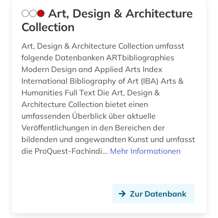
irland / literatur / irisch (1)
Art, Design & Architecture
Collection
israel (1)
Art, Design & Architecture Collection umfasst
italien (3)
folgende Datenbanken ARTbibliographies
Modern Design and Applied Arts Index
italienisch (1)
International Bibliography of Art (IBA) Arts &
jazz (16)
Humanities Full Text Die Art, Design &
Architecture Collection bietet einen
jazz-festival (2)
umfassenden Überblick über aktuelle
Veröffentlichungen in den Bereichen der
jazzband (1)
bildenden und angewandten Kunst und umfasst
jazzmusiker (1)
die ProQuest-Fachindi...
Mehr Informationen
johann adolf (1)
johann adolph (1)
Zur Datenbank
johann christian (2)