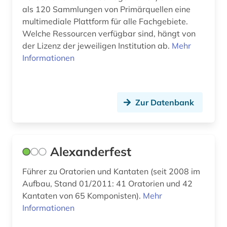
als 120 Sammlungen von Primärquellen eine
ephemera (1)
multimediale Plattform für alle Fachgebiete.
Welche Ressourcen verfügbar sind, hängt von
epistulae (1)
der Lizenz der jeweiligen Institution ab.
Mehr
ereignisdaten (1)
Informationen
erstausgabe (1)
erster weltkrieg (1)
Zur Datenbank
erzählung (1)
ethnomusik (4)
Alexanderfest
europa (2)
Führer zu Oratorien und Kantaten (seit 2008 im
europäische geschichte (1)
Aufbau, Stand 01/2011: 41 Oratorien und 42
Kantaten von 65 Komponisten).
Mehr
evangelisches gesangbuch (2)
Informationen
evolutionary computation (1)