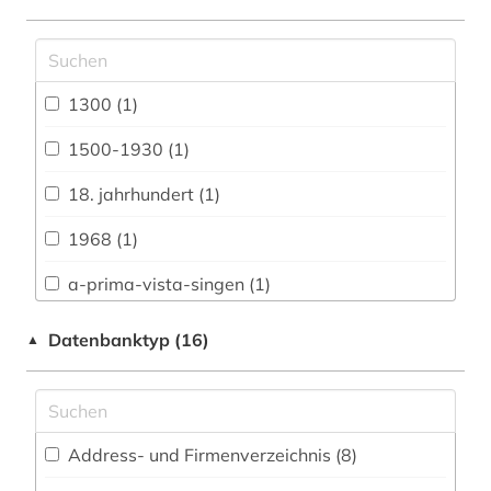
Anglistik. Amerikanistik (57)
Archäologie (29)
Architektur, Bauingenieur- und
1300 (1)
Vermessungswesen (28)
1500-1930 (1)
Biologie, Biotechnologie (22)
18. jahrhundert (1)
Buch- und Bibliothekswesen,
Informationswissenschaft (33)
1968 (1)
Chemie und Pharmazie (19)
a-prima-vista-singen (1)
Elektrotechnik, Elektronik, Nachrichtentechnik
a-prima-vista-spiel (1)
Datenbanktyp (16)
▲
(11)
adressbuch (1)
Energietechnik (12)
adresse (1)
Ethnologie (40)
Address- und Firmenverzeichnis (8
)
adressverzeichnis (2)
Geographie (32)