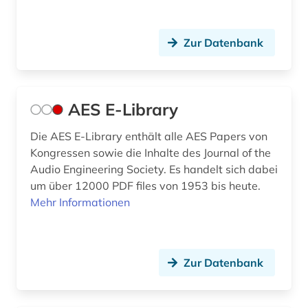
deutschsprachig (1)
dialekt (1)
Zur Datenbank
digitale edition (1)
digitale musik (1)
AES E-Library
digitale musikalien (3)
Die AES E-Library enthält alle AES Papers von
digitale noten (6)
Kongressen sowie die Inhalte des Journal of the
Audio Engineering Society. Es handelt sich dabei
digitale noten (2)
um über 12000 PDF files von 1953 bis heute.
digitalisat (1)
Mehr Informationen
digitalisierung (3)
discovery service (1)
Zur Datenbank
diskografie (2)