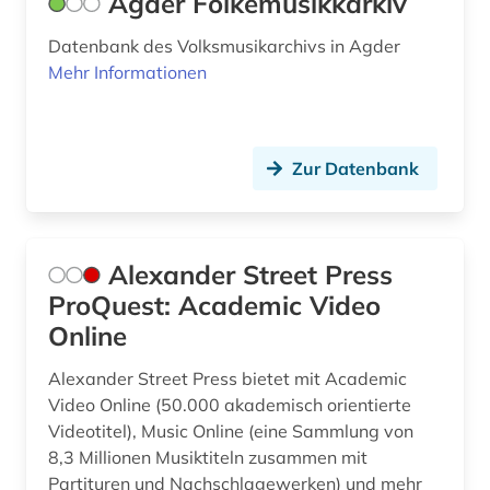
Agder Folkemusikkarkiv
e-learning (2)
Datenbank des Volksmusikarchivs in Agder
e.t.a. (1)
Mehr Informationen
edition (6)
elektroakustische musik (1)
Zur Datenbank
elektronische bibliothek (2)
elektronische zeitschrift (7)
Alexander Street Press
elektronische zeitschrift zeitschriftenaufsatz
(1)
ProQuest: Academic Video
Online
elektronisches buch (25)
Alexander Street Press bietet mit Academic
england (3)
Video Online (50.000 akademisch orientierte
Videotitel), Music Online (eine Sammlung von
englisch (5)
8,3 Millionen Musiktiteln zusammen mit
enzyklopädie (5)
Partituren und Nachschlagewerken) und mehr