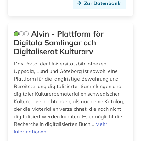
Zur Datenbank
schütz-haus (köstritz) (1)
fotografie (3)
frankfurt (1)
Alvin - Plattform för
Digitala Samlingar och
frankreich (1)
Digitaliserat Kulturarv
franz (2)
Das Portal der Universitätsbibliotheken
französisch (1)
Uppsala, Lund und Göteborg ist sowohl eine
Plattform für die langfristige Bewahrung und
frauenbefreiung (1)
Bereitstellung digitalisierter Sammlungen und
digitaler Kulturerbematerialien schwedischer
frauenforschung (2)
Kulturerbeeinrichtungen, als auch eine Katalog,
frauengeschichte (1)
der die Materialien verzeichnet, die noch nicht
digitalisiert werden konnten. Es ermöglicht die
frescobaldi (1)
Recherche in digitalisierten Büch...
Mehr
Informationen
fux (1)