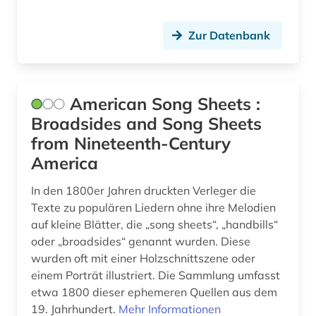
gender studies (1)
Zur Datenbank
generative ki (1)
geografie (2)
American Song Sheets :
geologie (1)
Broadsides and Song Sheets
from Nineteenth-Century
georg friedrich (1)
America
georg philipp (1)
In den 1800er Jahren druckten Verleger die
germanistik (1)
Texte zu populären Liedern ohne ihre Melodien
auf kleine Blätter, die „song sheets“, „handbills“
gesamtausgabe (8)
oder „broadsides“ genannt wurden. Diese
wurden oft mit einer Holzschnittszene oder
gesangbuch (1)
einem Porträt illustriert. Die Sammlung umfasst
gesangstechnik (1)
etwa 1800 dieser ephemeren Quellen aus dem
19. Jahrhundert.
Mehr Informationen