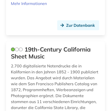
Mehr Informationen
brief (6)
briefsammlung (3)
british academy (1)
Zur Datenbank
british library (1)
bruckner (1)
19th-Century California
bäumker (1)
Sheet Music
böhmen (1)
2.700 digitalisierte Notendrucke die in
Kalifornien in den Jahren 1852 - 1900 publiziert
bühnenkünstler (1)
wurden. Das Angebot wird durch Materialien
wie dem San Francisco Publishers Catalog von
bühnenmusik (1)
1872, Programmheften, Werbeanzeigen und
bühnentechnik (1)
Photographien ergänzt. Die Dokumente
stammen aus 11 verschiedenen Einrichtungen,
bürgerrechtsbewegung (1)
darunter die California State Library, die