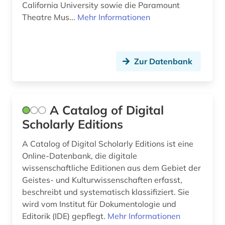
California University sowie die Paramount
carl (1)
Theatre Mus...
Mehr Informationen
carl louis (1831 - 1902) (1)
carl maria von (1)
Zur Datenbank
carl philipp emanuel (3)
casa monzino (1)
A Catalog of Digital
chemie (6)
Scholarly Editions
choral (3)
A Catalog of Digital Scholarly Editions ist eine
choralbearbeitung (3)
Online-Datenbank, die digitale
wissenschaftliche Editionen aus dem Gebiet der
choralsatz (1)
Geistes- und Kulturwissenschaften erfasst,
beschreibt und systematisch klassifiziert. Sie
choreographie (1)
wird vom Institut für Dokumentologie und
chorgesang (1)
Editorik (IDE) gepflegt.
Mehr Informationen