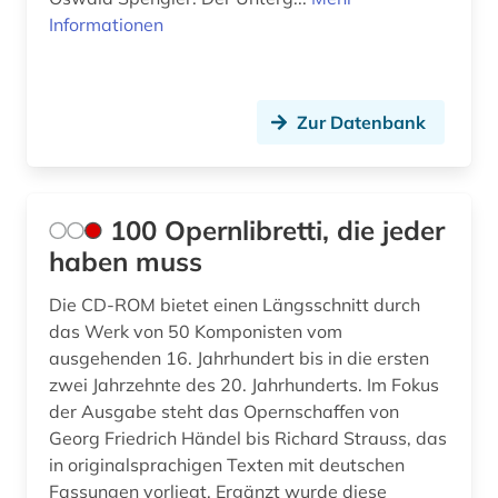
bibliografie (26)
Informationen
Sachsen (1)
bibliografie 1907-2005 (1)
Sachsen-Anhalt (1)
bibliographie (34)
Zur Datenbank
Schleswig-Holstein (2)
bibliothek (2)
Schweden (12)
bibliothek der hansestadt lübeck (1)
Schweiz (16)
100 Opernlibretti, die jeder
bibliotheksbestand (1)
haben muss
Serbien (1)
bild (1)
Die CD-ROM bietet einen Längsschnitt durch
Spanien (4)
bilddatenbank (1)
das Werk von 50 Komponisten vom
Suedasien (1)
ausgehenden 16. Jahrhundert bis in die ersten
bildnis (1)
zwei Jahrzehnte des 20. Jahrhunderts. Im Fokus
Tschechische Republik (3)
der Ausgabe steht das Opernschaffen von
bildpostkarte (1)
Georg Friedrich Händel bis Richard Strauss, das
Tuerkei (1)
in originalsprachigen Texten mit deutschen
bildung (1)
Fassungen vorliegt. Ergänzt wurde diese
USA (12)