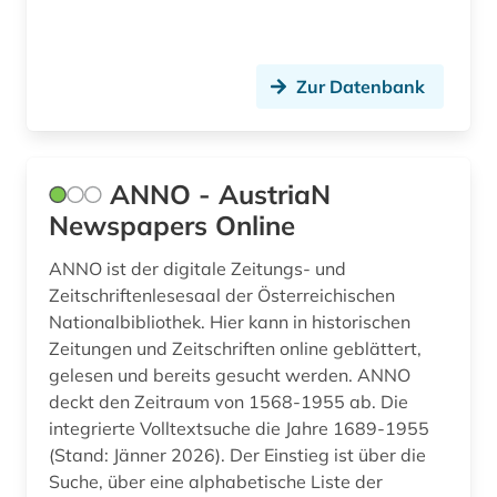
gesangunterricht (1)
geschichte (30)
Zur Datenbank
geschichte 1000-1500 (1)
geschichte 1450-1800 (1)
geschichte 1488-1630 (1)
ANNO - AustriaN
Newspapers Online
geschichte 1490-1960 (1)
ANNO ist der digitale Zeitungs- und
geschichte 1535-1820 (1)
Zeitschriftenlesesaal der Österreichischen
geschichte 1600-1995 (1)
Nationalbibliothek. Hier kann in historischen
Zeitungen und Zeitschriften online geblättert,
geschichte 1650-1750 (1)
gelesen und bereits gesucht werden. ANNO
deckt den Zeitraum von 1568-1955 ab. Die
geschichte 1650-1800 (1)
integrierte Volltextsuche die Jahre 1689-1955
(Stand: Jänner 2026). Der Einstieg ist über die
geschichte 1685-1896 (1)
Suche, über eine alphabetische Liste der