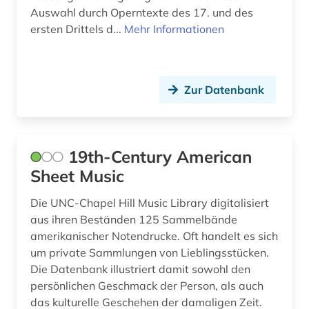
bildungsforschung (1)
Auswahl durch Operntexte des 17. und des
ersten Drittels d...
Mehr Informationen
biografie (13)
biografien 1901 - 2000 (1)
Zur Datenbank
biographie (16)
biographien (1)
bittinger (1)
19th-Century American
Sheet Music
bohmen (1)
Die UNC-Chapel Hill Music Library digitalisiert
botanik (1)
aus ihren Beständen 125 Sammelbände
brahms (2)
amerikanischer Notendrucke. Oft handelt es sich
um private Sammlungen von Lieblingsstücken.
brahms, johannes | komponist; pianist (2)
Die Datenbank illustriert damit sowohl den
persönlichen Geschmack der Person, als auch
brahms-institut (2)
das kulturelle Geschehen der damaligen Zeit.