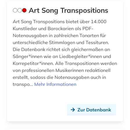
hörbuch (1)
Art Song Transpositions
iberoromanistik (1)
Art Song Transpositions bietet über 14.000
Kunstlieder und Barockarien als PDF-
igor (1)
Notenausgaben in zahlreichen Tonarten für
inba (1)
unterschiedliche Stimmlagen und Tessituren.
Die Datenbank richtet sich gleichermaßen an
indiana (1)
Sänger*innen wie an Liedbegleiter*innen und
Korrepetitor*innen. Alle Transpositionen werden
indisches theater (1)
von professionellen Musikerinnen redaktionell
instrument (1)
erstellt, sodass die Notenausgaben auch in
transpo...
Mehr Informationen
instrumentalmusiker (2)
instrumentalspiel (1)
Zur Datenbank
international (1)
internationale ferienkurse für neue musik (1)