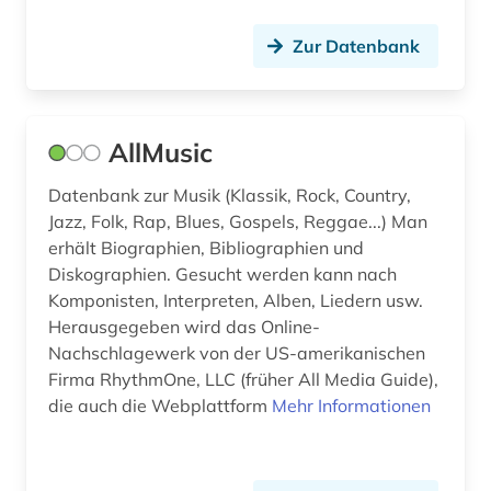
film (12)
Zur Datenbank
filmkunst (1)
filmografie (1)
AllMusic
filmwissenschaft (1)
Datenbank zur Musik (Klassik, Rock, Country,
finanzwissenschaft (1)
Jazz, Folk, Rap, Blues, Gospels, Reggae...) Man
erhält Biographien, Bibliographien und
finnland (1)
Diskographien. Gesucht werden kann nach
Komponisten, Interpreten, Alben, Liedern usw.
finnlandschwedisch (1)
Herausgegeben wird das Online-
Nachschlagewerk von der US-amerikanischen
flugblattlied (1)
Firma RhythmOne, LLC (früher All Media Guide),
flötenmusik (1)
die auch die Webplattform
Mehr Informationen
forschung (2)
forschungs- und gedenkstätte heinrich-