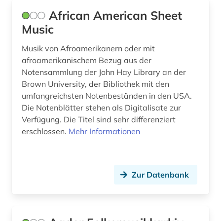
diskographie (1)
African American Sheet
disposition <orgel> (1)
Music
dissertation (3)
Musik von Afroamerikanern oder mit
afroamerikanischem Bezug aus der
doria pamphili (1)
Notensammlung der John Hay Library an der
Brown University, der Bibliothek mit den
drama (3)
umfangreichsten Notenbeständen in den USA.
dresden (4)
Die Notenblätter stehen als Digitalisate zur
Verfügung. Die Titel sind sehr differenziert
drittes reich (3)
erschlossen.
Mehr Informationen
dvd-video (1)
dynastie (1)
Zur Datenbank
dänemark (1)
dänisch (1)