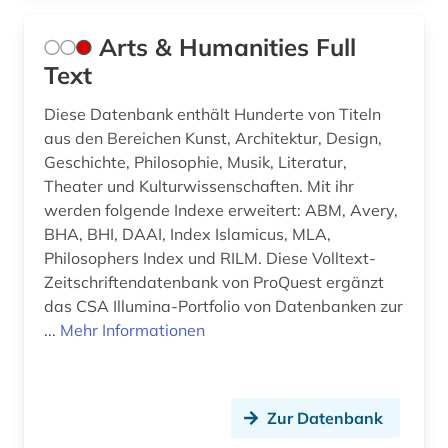
johann christoph friedrich (2)
Arts & Humanities Full
johann joseph (1)
Text
johann sebastian (4)
Diese Datenbank enthält Hunderte von Titeln
aus den Bereichen Kunst, Architektur, Design,
johann sebastian bach (2)
Geschichte, Philosophie, Musik, Literatur,
Theater und Kulturwissenschaften. Mit ihr
johannes (1)
werden folgende Indexe erweitert: ABM, Avery,
johannes brahms (1)
BHA, BHI, DAAI, Index Islamicus, MLA,
Philosophers Index und RILM. Diese Volltext-
jojk (1)
Zeitschriftendatenbank von ProQuest ergänzt
das CSA Illumina-Portfolio von Datenbanken zur
jonson (1)
...
Mehr Informationen
josephine (1)
juden (1)
Zur Datenbank
jugendkultur (2)