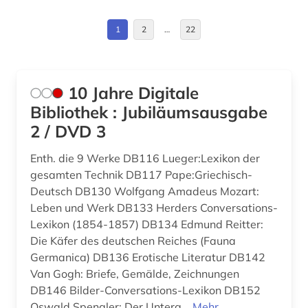
barock (2)
Kroatien (1)
1
2
…
22
basteln (1)
Liechtenstein (1)
bayerische staatsbibliothek (2)
Luxemburg (1)
bayern (3)
10 Jahre Digitale
Montenegro (1)
Bibliothek : Jubiläumsausgabe
beethoven (2)
2 / DVD 3
Niederlande (1)
behinderung (1)
Enth. die 9 Werke DB116 Lueger:Lexikon der
Norwegen (3)
ben (1)
gesamten Technik DB117 Pape:Griechisch-
Oesterreich (13)
Deutsch DB130 Wolfgang Amadeus Mozart:
berlin (1)
Leben und Werk DB133 Herders Conversations-
Osmanisches Reich (1)
Lexikon (1854-1857) DB134 Edmund Reitter:
bestand (1)
Die Käfer des deutschen Reiches (Fauna
Ostasien (1)
Germanica) DB136 Erotische Literatur DB142
betriebswirtschaftslehre (1)
Van Gogh: Briefe, Gemälde, Zeichnungen
Polen (1)
bibel (1)
DB146 Bilder-Conversations-Lexikon DB152
Rumänien (1)
Oswald Spengler: Der Unterg...
Mehr