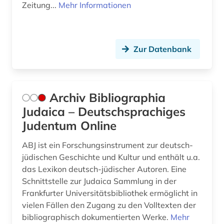
geschichte 1690-1783 (1)
Zeitung...
Mehr Informationen
geschichte 1765-1900 (1)
geschichte 1790-1920 (1)
Zur Datenbank
geschichte 1850-1920 (1)
geschichte 1900- (1)
Archiv Bibliographia
geschichte 1914-1918 (1)
Judaica – Deutschsprachiges
Judentum Online
geschichte 1933-1945 (1)
ABJ ist ein Forschungsinstrument zur deutsch-
geschichte 1945-2004 (1)
jüdischen Geschichte und Kultur und enthält u.a.
geschichte <1475-1700> (1)
das Lexikon deutsch-jüdischer Autoren. Eine
Schnittstelle zur Judaica Sammlung in der
geschichte <1700-1800> (1)
Frankfurter Universitätsbibliothek ermöglicht in
vielen Fällen den Zugang zu den Volltexten der
geschichte <1700-1824> (1)
bibliographisch dokumentierten Werke.
Mehr