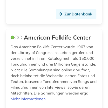
förderpreis für deutsche wissenschaftler im g.
w. leibniz-programm (1)
Zur Datenbank
führer (2)
fürstenhaus (1)
American Folklife Center
fürstlich waldecksche hofbibliothek (1)
Das American Folklife Center wurde 1967 von
gedenktag (1)
der Library of Congress ins Leben gerufen und
verzeichnet in ihrem Katalog mehr als 150.000
gedichte (1)
Tonaufnahmen und drei Millionen Gegenstände.
gegenkultur (1)
Nicht alle Sammlungen sind online abrufbar,
doch beinhaltet die Webseite, neben Fotos und
gehörbildung (3)
Texten, tausende Tonaufnahmen von Songs und
Filmaufnahmen von Interviews, sowie deren
geisteswissenschaften (21)
Mitschriften. Die Sammlungen werden ergä...
geistliches lied (1)
Mehr Informationen
gelehrter (1)