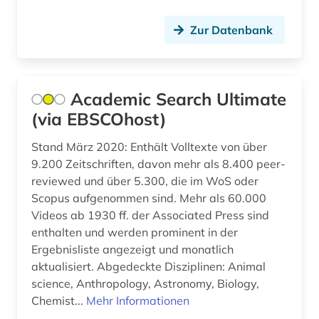
datensammlung (1)
Zur Datenbank
design (2)
design history (1)
Academic Search Ultimate
deutsch (2)
(via EBSCOhost)
deutsches historisches institut in rom (1)
Stand März 2020: Enthält Volltexte von über
deutsches museum von meisterwerken der
9.200 Zeitschriften, davon mehr als 8.400 peer-
naturwissenschaft und technik (1)
reviewed und über 5.300, die im WoS oder
Scopus aufgenommen sind. Mehr als 60.000
deutsches nationaltheater weimar (1)
Videos ab 1930 ff. der Associated Press sind
enthalten und werden prominent in der
deutsches sprachgebiet (3)
Ergebnisliste angezeigt und monatlich
deutsches volksliedarchiv (1)
aktualisiert. Abgedeckte Disziplinen: Animal
science, Anthropology, Astronomy, Biology,
deutschland (8)
Chemist...
Mehr Informationen