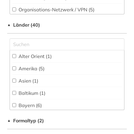
Psychologie (32)
archäologie (3)
Organisations-Netzwerk / VPN (5)
Rechtswissenschaft (33)
arie (4)
Shibboleth
Länder (40)
▲
Romanistik (32)
armenien (1)
Zugriff vor Ort
Slavistik (25)
artificial life (1)
Soziologie (48)
audiotechnik (1)
Alter Orient (1)
Sport (17)
aufführung (4)
Amerika (5)
Technik (20)
aufführungsgeschichte deutschland 1770-
Asien (1)
1830 (1)
Theologie und Religionswissenschaften (58)
Baltikum (1)
aufführungsmaterial (4)
Werkstoffwissenschaften und
Fertigungstechnik (11)
Bayern (6)
aufsatz (1)
Wirtschaftswissenschaften (34)
Berlin (1)
Formaltyp (2)
▲
augsburg (1)
Wissenschaftskunde, Forschung, Hochschul-,
Bosnien-Herzegowina (1)