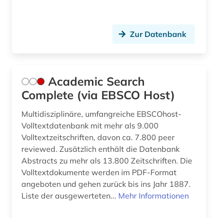
chormusik (3)
christoph willibald (1)
Zur Datenbank
clara (1)
cognitive neuroscience (1)
Academic Search
compact-disc (1)
Complete (via EBSCO Host)
computermusik (1)
Multidisziplinäre, umfangreiche EBSCOhost-
Volltextdatenbank mit mehr als 9.000
computerspiel (1)
Volltextzeitschriften, davon ca. 7.800 peer
reviewed. Zusätzlich enthält die Datenbank
conservatorium der musik (1)
Abstracts zu mehr als 13.800 Zeitschriften. Die
coverversion (1)
Volltextdokumente werden im PDF-Format
angeboten und gehen zurück bis ins Jahr 1887.
darstellende kunst (2)
Liste der ausgewerteten...
Mehr Informationen
datenbank (1)