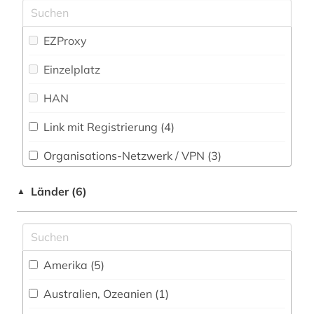
geschichte 1760-1900 (1)
geschichte 1820-1870 (1)
EZProxy
geschichte 1870-1920 (1)
Einzelplatz
graphic novel (2)
HAN
jugendliteratur (2)
Link mit Registrierung (4)
kanada (1)
Organisations-Netzwerk / VPN (3)
kinderliteratur (2)
Shibboleth
Länder (6)
▲
kriminalliteratur (1)
Zugriff vor Ort
linguistik (1)
literatur (13)
Amerika (5)
literaturgeschichte (1)
Australien, Ozeanien (1)