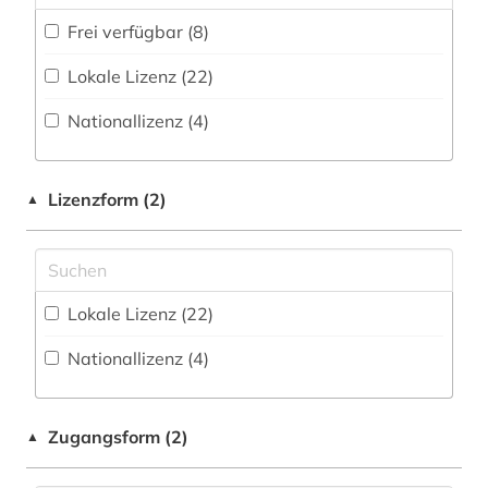
drama (1)
Frei verfügbar (8)
Wörterbuch, Enzyklopädie, Nachschlagwerk
drehbuch (1)
(9
)
Lokale Lizenz (22)
edgar allan (1)
Zeitung (2
)
Nationallizenz (4)
elektronisches buch (2)
englisch (3)
Lizenzform (2)
▲
film (1)
geisteswissenschaften (1)
Lokale Lizenz (22)
geschichte (3)
Nationallizenz (4)
geschichte &lt;1801-1819&gt; (1)
geschichte 1492-1820 (1)
Zugangsform (2)
▲
geschichte 1500-1900 (1)