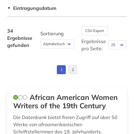
schwarze lyrik (1)
Eintragungsdatum
▼
sozialwissenschaften (1)
sprache (1)
34
CSV-Export
Sortierung
Ergebnisse
sprachgemeinschaft (1)
Ergebnisse
gefunden
pro Seite:
usa (12)
video (1)
1
2
volltext (1)
walt (1)
African American Women
werk (1)
Writers of the 19th Century
whitman (1)
Die Datenbank bietet freien Zugriff auf über 50
Werke von afroamerikanischen
wochenzeitschrift (1)
Schriftstellerinnen des 19. Jahrhunderts.