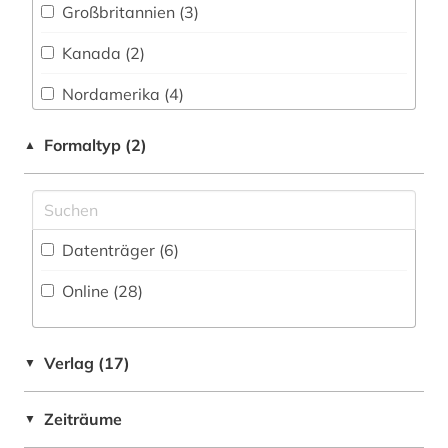
literaturgeschichte 1760-1900 (1)
Großbritannien (3)
literaturwissenschaft (7)
Kanada (2)
neuseeland (1)
Nordamerika (4)
new york (1)
USA (13)
Formaltyp (2)
▲
nordamerika (3)
online-publikation (1)
Datenträger (6
)
poe (1)
Online (28
)
politische presse (1)
portal (1)
Verlag (17)
▼
romantik (1)
Zeiträume
schriftsteller (7)
▼