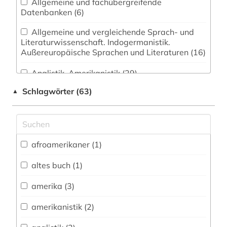
Allgemeine und fachübergreifende
Datenbanken (6)
Allgemeine und vergleichende Sprach- und
Literaturwissenschaft. Indogermanistik.
Außereuropäische Sprachen und Literaturen (16)
Anglistik. Amerikanistik (29)
Schlagwörter (63)
▲
Geographie (1)
Germanistik. Niederlandistik. Skandinavistik
(9)
Geschichte (8)
afroamerikaner (1)
Klassische Philologie. Byzantinistik.
altes buch (1)
Mittellateinische und Neugriechische Philologie.
Neulatein (1)
amerika (3)
Kunstgeschichte (1)
amerikanistik (2)
Medien- und Kommunikationswissenschaften,