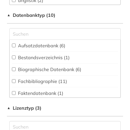
anglistik (2)
Kommunikationsdesign (7)
angloamerikanischer kulturraum (3)
Datenbanktyp (10)
▲
Medizin (1)
anthologie (4)
Musikwissenschaft (1)
audiodatei (1)
Philosophie (1)
Aufsatzdatenbank (6
)
australien (1)
Politologie (2)
Bestandsverzeichnis (1
)
autobiografie (2)
Romanistik (10)
Biographische Datenbank (6
)
autor (1)
Slavistik (3)
Fachbibliographie (11
)
belletristik (1)
Soziologie (1)
Faktendatenbank (1
)
bibliografie (6)
Theologie und Religionswissenschaften (1)
Portal (3
)
biografie (7)
Lizenztyp (3)
▲
Sammlung Nicht-Textueller-Materialien (1
)
comic (2)
Volltextdatenbank (19
)