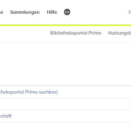
te
Sammlungen
Hilfe
Z
EN
Bibliotheksportal Primo
Nutzungsb
otheksportal Primo suchbar)
schaft