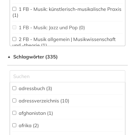
1 FB - Musik: künstlerisch-musikalische Praxis
(1)
1 FB - Musik: Jazz und Pop (0)
2 FB - Musik allgemein | Musikwissenschaft
und -theorie (1)
Schlagwörter (335)
▲
2 FB - Musik des Mittelalters (1)
2 FB - Musik: Lehramt und Pädagogik (0)
2 FB - Musik: Leitung vokaler Ensembles (0)
adressbuch (3)
3 FB - Gesang: Musiktheater (0)
adressverzeichnis (10)
3 FB - Musical (0)
afghanistan (1)
3 FB - Physical Theatre (0)
afrika (2)
3 FB - Schauspiel, Regie | Theater- und