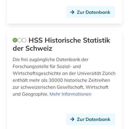
electronic commerce (1)
Russland, Sowjetunion (5)
Zur Datenbank
elektronische bibliothek (1)
Schweden (1)
elektronische zeitschrift (1)
Schweiz (4)
elektronisches buch (13)
HSS Historische Statistik
Serbien (1)
der Schweiz
energie (3)
Slowakei (1)
Die frei zugängliche Datenbank der
england (1)
Forschungsstelle für Sozial- und
Slowenien (1)
englisch (10)
Wirtschaftsgeschichte an der Universität Zürich
enthält mehr als 30000 historische Zeitreihen
Spanien (2)
entwicklung (6)
zur schweizerischen Gesellschaft, Wirtschaft
Suedamerika (6)
und Geographie.
Mehr Informationen
enzyklopädie (2)
Suedostasien (1)
erdöl (1)
Suedosteuropa (1)
ernährungswissenschaft (1)
Zur Datenbank
Tschechische Republik (3)