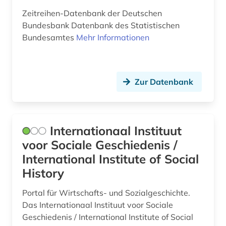
stammdaten (1)
Zeitreihen-Datenbank der Deutschen
Bundesbank Datenbank des Statistischen
statistik (32)
Bundesamtes
Mehr Informationen
statistikdaten (1)
steuer (7)
Zur Datenbank
steuern (2)
steuerrecht (1)
Internationaal Instituut
steuerwissenschaften (1)
voor Sociale Geschiedenis /
streaming (1)
International Institute of Social
History
studium (1)
Portal für Wirtschafts- und Sozialgeschichte.
städtebau (1)
Das Internationaal Instituut voor Sociale
südamerika (1)
Geschiedenis / International Institute of Social