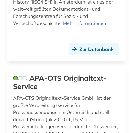
History (IISG/IISH) in Amsterdam ist eines der
südostasien (1)
weltweit größten Dokumentations- und
Forschungszentren für Sozial- und
südosteuropa (1)
Wirtschaftgeschichte.
Mehr Informationen
tabelle (1)
taxonomie (1)
Zur Datenbank
technik (2)
technologie (5)
APA-OTS Originaltext-
textsammlung (1)
Service
the economist (1)
APA-OTS Originaltext-Service GmbH ist der
tierarten (1)
größte Verbreitungsservice für
Presseaussendungen in Österreich und stellt
transport (1)
derzeit (Stand Juli 2010) 1,15 Mio.
Pressemitteilungen verschiedenster Aussender,
trend (2)