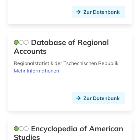
max weber (1)
Zur Datenbank
medienwissenschaft (1)
medizin (7)
Database of Regional
migration (6)
Accounts
militarismus (1)
Regionalstatistik der Tschechischen Republik
Mehr Informationen
militär (1)
militärwesen (1)
Zur Datenbank
mitgliedsstaaten (6)
mittelamerika (1)
mitteleuropa (1)
Encyclopedia of American
Studies
musik (2)