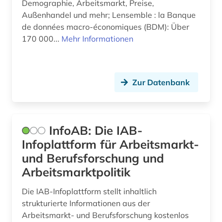
Demographie, Arbeitsmarkt, Preise,
journalismus (1)
Außenhandel und mehr; Lensemble : la Banque
de données macro-économiques (BDM): Über
journalistik (1)
170 000...
Mehr Informationen
karibik (1)
karriere (1)
Zur Datenbank
kennzahlen (1)
klein- und mittelbetrieb (1)
InfoAB: Die IAB-
kolumbien (1)
Infoplattform für Arbeitsmarkt-
kommunalwissenschaft (1)
und Berufsforschung und
Arbeitsmarktpolitik
konjunktur (1)
Die IAB-Infoplattform stellt inhaltlich
konkordanz (1)
strukturierte Informationen aus der
Arbeitsmarkt- und Berufsforschung kostenlos
krankheiten und seuchen (1)