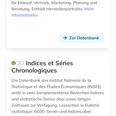
für Einkauf, Vertrieb, Marketing, Planung und
informationssystem (1)
Beratung. Enthält Herstellerportraits.
Mehr
Informationen
informationswissenschaften (1)
innenpolitik (1)
international energy agency (1)
Zur Datenbank
internationale arbeitsorganisation (1)
internationale beziehungen (1)
Indices et Séries
Chronologiques
internet (1)
investition (1)
Die Datenbank des Institut National de la
Statistique et des Études Économiques (INSEE)
italien (1)
stellt in zwei komplementären Bereichen Indizes
und statistische Serien über einen langen
jagd (1)
Zeitraum zur Verfügung: Lessentiel: le Bulletin
statistique: 6600-Serien und Indizes über
jahresabschluss (1)