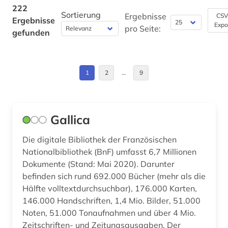
Kommunikationsdesign (6)
222
bevölkerungsforschung (1)
Daenemark (1)
Sortierung
Ergebnisse
CSV
Ergebnisse
Medizin (7)
Expo
pro Seite:
bevölkerungsstatistik (1)
gefunden
Deutschland (30)
Militärwissenschaft (2)
bibliografie (2)
Deutschland (DDR) (1)
Musikwissenschaft (0)
bibliographie (2)
1
2
…
9
Estland (1)
Natur- und Umweltschutz (7)
bilanzdaten (1)
Europa (5)
Pädagogik (10)
bilanzen (1)
Gallica
Finnland (1)
Philosophie (4)
bildung (7)
Die digitale Bibliothek der Französischen
Frankreich (8)
Physik (0)
Nationalbibliothek (BnF) umfasst 6,7 Millionen
bonitätsprüfung (1)
GUS (2)
Dokumente (Stand: Mai 2020). Darunter
Politologie (46)
befinden sich rund 692.000 Bücher (mehr als die
book e (1)
Griechenland (1)
Hälfte volltextdurchsuchbar), 176.000 Karten,
Psychologie (6)
botanik (1)
146.000 Handschriften, 1,4 Mio. Bilder, 51.000
Großbritannien (8)
Noten, 51.000 Tonaufnahmen und über 4 Mio.
Rechtswissenschaft (23)
branche (2)
Irland (1)
Zeitschriften- und Zeitungsausgaben. Der