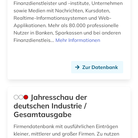
Finanzdienstleister und -institute, Unternehmen
großbritannien (2)
sowie Medien mit Nachrichten, Kursdaten,
Realtime-Informationssystemen und Web-
gus (1)
Applikationen. Mehr als 80.000 professionelle
handel (11)
Nutzer in Banken, Sparkassen und bei anderen
Finanzdienstleis...
Mehr Informationen
historische karte (1)
hochschulen (1)
Zur Datenbank
hongkong (1)
indien (2)
indikator (1)
Jahresschau der
deutschen Industrie /
indikatoren (1)
Gesamtausgabe
industrie (4)
Firmendatenbank mit ausführlichen Einträgen
informatik (1)
kleiner, mittlerer und großer Firmen. Zu nutzen