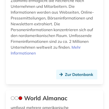
ZoomInfo ermöglicht die Recherche nach
fotografie (1)
Unternehmen und Mitarbeitern. Die
Informationen werden aus Webseiten, Online-
frankreich (5)
Pressemitteilungen, Börseninformationen und
französisch (5)
Newslettern extrahiert. Die
Personeninformationen konzentrieren sich auf
frau (1)
den nordamerikanischen Raum. Umfassende
Firmeninformationen sind zu ca. 2 Millionen
führungskräfte (1)
Unternehmen weltweit zu finden.
Mehr
Informationen
galloromanistik (2)
geisteswissenschaften (1)
genealogie (2)
Zur Datenbank
genossenschaften (1)
geografie (1)
World Almanac
geographie (5)
umfasst mehrere amerikanische