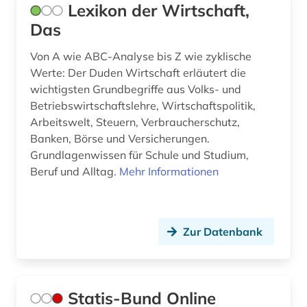
Lexikon der Wirtschaft,
sozialstruktur (2)
Das
sozialwesen (2)
Von A wie ABC-Analyse bis Z wie zyklische
sozialwissenschaften (6)
Werte: Der Duden Wirtschaft erläutert die
wichtigsten Grundbegriffe aus Volks- und
soziologie (13)
Betriebswirtschaftslehre, Wirtschaftspolitik,
spanien (1)
Arbeitswelt, Steuern, Verbraucherschutz,
Banken, Börse und Versicherungen.
spanisch (3)
Grundlagenwissen für Schule und Studium,
Beruf und Alltag.
Mehr Informationen
sport (2)
sprache (2)
Zur Datenbank
staat (1)
staatsrecht (1)
stadt (1)
Statis-Bund Online