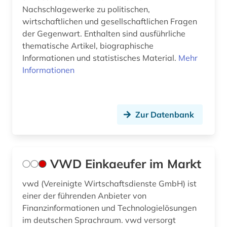
geographische namen (1)
Nachschlagewerke zu politischen,
wirtschaftlichen und gesellschaftlichen Fragen
geschichte (22)
der Gegenwart. Enthalten sind ausführliche
thematische Artikel, biographische
geschichte 1800-1930 (1)
Informationen und statistisches Material.
Mehr
Informationen
geschichte 1955-1965 (1)
geschichte 600-1999 (1)
gesellschaft (14)
Zur Datenbank
gesundheit (4)
gesundheitsberichterstattung (1)
VWD Einkaeufer im Markt
gewerkschaft (1)
vwd (Vereinigte Wirtschaftsdienste GmbH) ist
globalisierung (4)
einer der führenden Anbieter von
Finanzinformationen und Technologielösungen
großbetrieb (1)
im deutschen Sprachraum. vwd versorgt