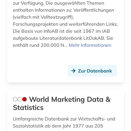
zur Verfügung. Die ausgewählten Themen
kreditwesen (1)
enthalten Informationen zu: Veröffentlichungen
(vielfach mit Volltextzugriff),
krieg (4)
Forschungsprojekten und weiterführenden Links.
Die Basis von InfoAB ist die seit 1967 im IAB
kultur (14)
aufgebaute Literaturdatenbank LitDokAB. Sie
kulturelles leben (1)
enthält rund 200.000 N...
Mehr Informationen
kulturwissenschaften (2)
kunst (4)
Zur Datenbank
landeskunde (1)
landwirtschaft (5)
World Marketing Data &
lateinamerika (3)
Statistics
lebensmittel (1)
Umfangreiche Datenbank zur Wirtschafts- und
Sozialstatistik ab dem Jahr 1977 aus 205
lexikon (1)