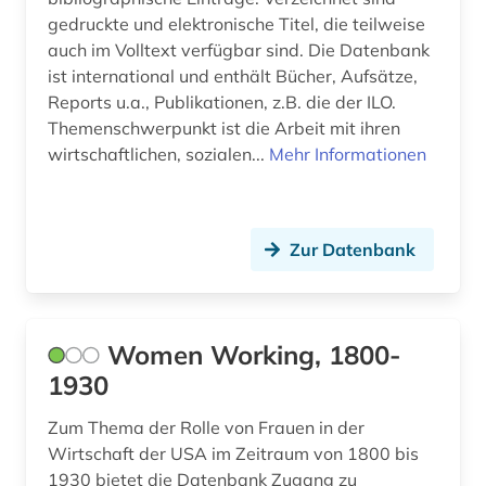
gedruckte und elektronische Titel, die teilweise
online-publikation (1)
auch im Volltext verfügbar sind. Die Datenbank
ist international und enthält Bücher, Aufsätze,
organisation (1)
Reports u.a., Publikationen, z.B. die der ILO.
Themenschwerpunkt ist die Arbeit mit ihren
ostasien (1)
wirtschaftlichen, sozialen...
Mehr Informationen
osteuropa (1)
ostmitteleuropa (1)
Zur Datenbank
ostwestfalen-lippe (1)
paris (1)
Women Working, 1800-
personal (1)
1930
perón, juan domingo | politiker (1)
Zum Thema der Rolle von Frauen in der
pflegepraxis (2)
Wirtschaft der USA im Zeitraum von 1800 bis
1930 bietet die Datenbank Zugang zu