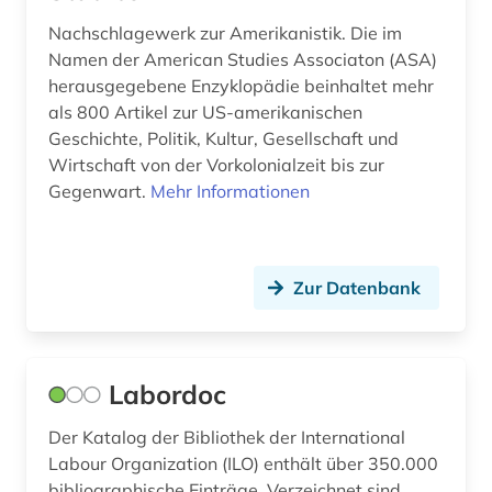
Nachschlagewerk zur Amerikanistik. Die im
nachhaltiges management (1)
Namen der American Studies Associaton (ASA)
herausgegebene Enzyklopädie beinhaltet mehr
nachhaltigkeit (1)
als 800 Artikel zur US-amerikanischen
nachricht (2)
Geschichte, Politik, Kultur, Gesellschaft und
Wirtschaft von der Vorkolonialzeit bis zur
nachrichten (3)
Gegenwart.
Mehr Informationen
naher osten (1)
naturwissenschaften (3)
Zur Datenbank
niederlande (1)
nordafrika (1)
Labordoc
nordamerika (1)
Der Katalog der Bibliothek der International
oecd (6)
Labour Organization (ILO) enthält über 350.000
bibliographische Einträge. Verzeichnet sind
oecd-staaten (1)