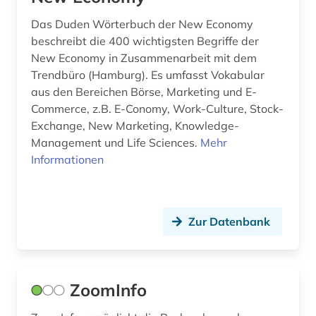
finanzen (3)
Das Duden Wörterbuch der New Economy
finanzierung (1)
beschreibt die 400 wichtigsten Begriffe der
New Economy in Zusammenarbeit mit dem
finanztheorie (1)
Trendbüro (Hamburg). Es umfasst Vokabular
aus den Bereichen Börse, Marketing und E-
finanzwirtschaft (7)
Commerce, z.B. E-Conomy, Work-Culture, Stock-
finanzwissenschaft (1)
Exchange, New Marketing, Knowledge-
Management und Life Sciences.
Mehr
firma (1)
Informationen
firmen (1)
firmenbuch (1)
Zur Datenbank
firmendatenbank (1)
forderungsausfallrisiko (1)
ZoomInfo
fortschrittsbericht (1)