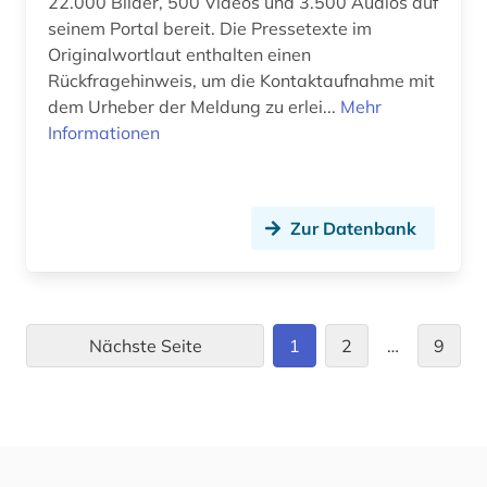
22.000 Bilder, 500 Videos und 3.500 Audios auf
tschechische republik (2)
seinem Portal bereit. Die Pressetexte im
Originalwortlaut enthalten einen
umwelt (10)
Rückfragehinweis, um die Kontaktaufnahme mit
dem Urheber der Meldung zu erlei...
Mehr
umweltmanagement (1)
Informationen
unternehmen (7)
unternehmensinformationen (1)
Zur Datenbank
unternehmensnachrichten (1)
unternehmensprofile (2)
unternehmensverzeichnis (2)
Nächste Seite
1
2
…
9
usa (4)
venezuela (1)
verbrauch (1)