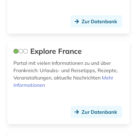
regionalstatistik (1)
religion (6)
Zur Datenbank
russisch (1)
russische literatur (1)
Explore France
russland (4)
Portal mit vielen Informationen zu und über
schweiz (3)
Frankreich: Urlaubs- und Reisetipps, Rezepte,
Veranstaltungen, aktuelle Nachrichten
sicherheit (1)
Mehr
Informationen
sowjetunion (2)
sozialarbeit (1)
Zur Datenbank
soziale arbeit (1)
sozialgeschichte (4)