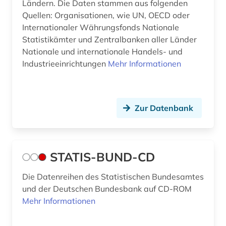
Ländern. Die Daten stammen aus folgenden
Quellen: Organisationen, wie UN, OECD oder
literatur (5)
Internationaler Währungsfonds Nationale
literaturwissenschaft (1)
Statistikämter und Zentralbanken aller Länder
Nationale und internationale Handels- und
lokalgeschichte (1)
Industrieeinrichtungen
Mehr Informationen
london (3)
management (9)
Zur Datenbank
managementtechniken (1)
marketing (1)
STATIS-BUND-CD
markt (2)
Die Datenreihen des Statistischen Bundesamtes
marktdaten (3)
und der Deutschen Bundesbank auf CD-ROM
Mehr Informationen
mauritius (1)
max (2)