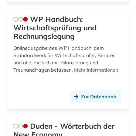
europa (8)
USA (9)
europäische union (1)
WP Handbuch:
Ukraine (1)
Wirtschaftsprüfung und
facilitymanagement (1)
Rechnungslegung
Ungarn (1)
fallstudien (1)
Onlineausgabe des WP Handbuch, dem
fid asien (1)
Standardwerk für Wirtschaftsprüfer, Berater
und alle, die sich mit Bilanzierung und
fid asien crossasia (1)
Treuhandfragen befassen.
Mehr Informationen
fid lateinamerika (5)
film (1)
Zur Datenbank
finance (2)
finanzdienstleister (1)
Duden - Wörterbuch der
finanzdienstleistungsinstitut (1)
New Economy