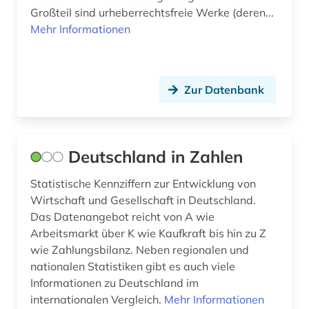
Romanistik (8)
Großteil sind urheberrechtsfreie Werke (deren...
branchenberichte (2)
Italien (2)
Mehr Informationen
Slavistik (3)
bremen (1)
Jugoslawien (1)
Soziologie (38)
business (3)
Kanada (1)
Zur Datenbank
Sport (1)
börse (2)
Kroatien (1)
Technik (4)
chemie (2)
Lettland (1)
Theologie und Religionswissenschaften (3)
Deutschland in Zahlen
chile (1)
Litauen (1)
Werkstoffwissenschaften und
Statistische Kennziffern zur Entwicklung von
china (5)
Fertigungstechnik (2)
Luxemburg (2)
Wirtschaft und Gesellschaft in Deutschland.
daten (1)
Das Datenangebot reicht von A wie
Wirtschaftswissenschaften (182)
Makedonien (1)
Arbeitsmarkt über K wie Kaufkraft bis hin zu Z
demographie (8)
Wissenschaftskunde, Forschung, Hochschul-,
Mittelamerika (6)
wie Zahlungsbilanz. Neben regionalen und
Museumswesen (2)
nationalen Statistiken gibt es auch viele
deutsch (9)
Moldawien (1)
Informationen zu Deutschland im
deutsche bundesbank (1)
internationalen Vergleich.
Mehr Informationen
Monaco (1)