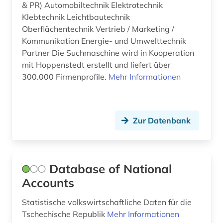
prozessmanagement (1)
& PR) Automobiltechnik Elektrotechnik
Klebtechnik Leichtbautechnik
psychologie (3)
Oberflächentechnik Vertrieb / Marketing /
Kommunikation Energie- und Umwelttechnik
public health (1)
Partner Die Suchmaschine wird in Kooperation
pädagogik (2)
mit Hoppenstedt erstellt und liefert über
300.000 Firmenprofile.
Mehr Informationen
quelle (2)
rating (2)
Zur Datenbank
rechnungslegung (1)
recht (22)
rechtsgeschichte (1)
Database of National
Accounts
rechtswissenschaft (2)
Statistische volkswirtschaftliche Daten für die
regionalbibliografie (1)
Tschechische Republik
Mehr Informationen