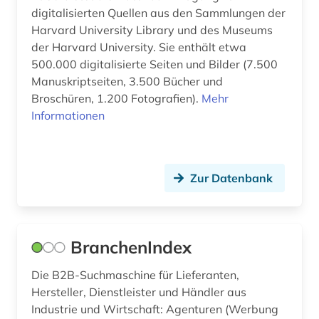
philosophie (2)
digitalisierten Quellen aus den Sammlungen der
Harvard University Library und des Museums
plakat (1)
der Harvard University. Sie enthält etwa
podcast (1)
500.000 digitalisierte Seiten und Bilder (7.500
Manuskriptseiten, 3.500 Bücher und
polen (1)
Broschüren, 1.200 Fotografien).
Mehr
Informationen
politik (48)
presse (2)
pressemitteilung (1)
Zur Datenbank
primärquelle (1)
privatwirtschaft (1)
BranchenIndex
produktinformation (1)
Die B2B-Suchmaschine für Lieferanten,
Hersteller, Dienstleister und Händler aus
propaganda (1)
Industrie und Wirtschaft: Agenturen (Werbung