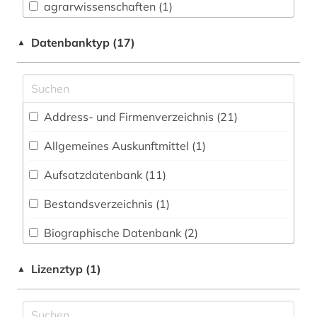
Filmwissenschaft (0)
agrarwissenschaften (1)
3 FB - Tanz | Tanzwissenschaft (0)
albanien (1)
Datenbanktyp (17)
▲
4 FB - Fotografie, Gestaltung, Design | Kunst-
amerika (1)
und Designwissenschaft (2)
analyse (1)
Agrar- und Forstwissenschaft, Gartenbau,
Address- und Firmenverzeichnis (21
)
Ernährungs- und Haushaltswissenschaft (7)
analysen (1)
Allgemeines Auskunftmittel (1
)
Allgemeine Naturwissenschaft (0)
anthropologie (1)
Allgemeine und fachübergreifende
Aufsatzdatenbank (11
)
arbeit (11)
Datenbanken (62)
Bestandsverzeichnis (1
)
arbeitslosigkeit (1)
Allgemeine und vergleichende Sprach- und
Literaturwissenschaft. Indogermanistik.
Biographische Datenbank (2
)
arbeitsmarkt (2)
Außereuropäische Sprachen und Literaturen (4)
Buchhandelsverzeichnis (0
)
arbeitsmarktforschung (1)
Lizenztyp (1)
▲
Anglistik. Amerikanistik (5)
Disziplinäre Forschungsdatenrepositorien (0
)
arbeitsmarktpolitik (1)
Archäologie (0)