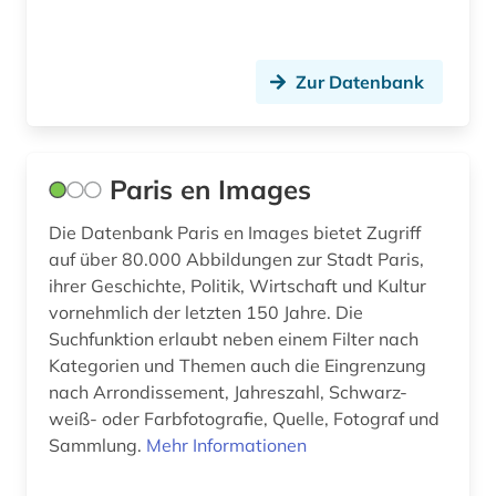
deutsche demokratische republik (1)
Montenegro (1)
deutschland (14)
Zur Datenbank
Niederlande (1)
deutschland (bundesrepublik). statistisches
Nordamerika (1)
bundesamt (1)
Nordrhein-Westfalen (1)
dienstleistung (4)
Paris en Images
Norwegen (1)
dienstleistungssektor (1)
Die Datenbank Paris en Images bietet Zugriff
auf über 80.000 Abbildungen zur Stadt Paris,
Oesterreich (5)
dominikanische republik (1)
ihrer Geschichte, Politik, Wirtschaft und Kultur
Osteuropa (3)
vornehmlich der letzten 150 Jahre. Die
e-book (1)
Suchfunktion erlaubt neben einem Filter nach
Ostmitteleuropa (1)
economics (1)
Kategorien und Themen auch die Eingrenzung
nach Arrondissement, Jahreszahl, Schwarz-
Polen (2)
economy (1)
weiß- oder Farbfotografie, Quelle, Fotograf und
Sammlung.
Mehr Informationen
Portugal (1)
einkommen (1)
Rumänien (1)