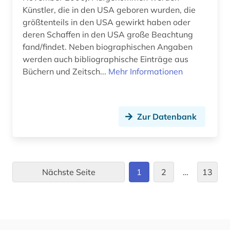
literaturgeschichte 1714-1915 (1)
Künstler, die in den USA geboren wurden, die
größtenteils in den USA gewirkt haben oder
literaturgeschichte 1760-1900 (2)
deren Schaffen in den USA große Beachtung
fand/findet. Neben biographischen Angaben
literaturgeschichte 1789 - 1850 (1)
werden auch bibliographische Einträge aus
literaturwissenschaft (1)
Büchern und Zeitsch...
Mehr Informationen
low countries studies (1)
lyrik (7)
Zur Datenbank
mann (2)
marokko (1)
Nächste Seite
1
2
…
13
mecklenburg-schwerin (1)
medizin (1)
medizinische versorgung (1)