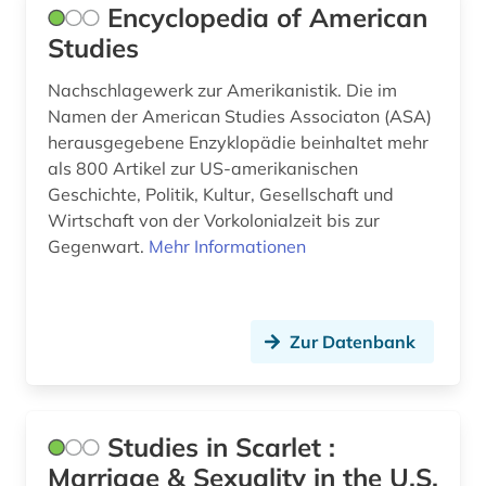
Encyclopedia of American
Studies
justiz (1)
kalifornien (1)
Nachschlagewerk zur Amerikanistik. Die im
Namen der American Studies Associaton (ASA)
kanada (19)
herausgegebene Enzyklopädie beinhaltet mehr
als 800 Artikel zur US-amerikanischen
karibik (1)
Geschichte, Politik, Kultur, Gesellschaft und
Wirtschaft von der Vorkolonialzeit bis zur
karte (1)
Gegenwart.
Mehr Informationen
katalog (1)
kennedy, john f. (1)
Zur Datenbank
kentucky (1)
kinderliteratur (1)
Studies in Scarlet :
kirchenarchiv (1)
Marriage & Sexuality in the U.S.