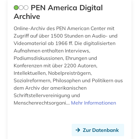
PEN America Digital
geschichte 1817-1980 (1)
Archive
geschichte 1820-1870 (1)
Online-Archiv des PEN American Center mit
geschichte 1820-1939 (1)
Zugriff auf über 1500 Stunden an Audio- und
Videomaterial ab 1966 ff. Die digitalisierten
geschichte 1821-1837 (1)
Aufnahmen enthalten Interviews,
geschichte 1830-1945 (1)
Podiumsdiskussionen, Ehrungen und
Konferenzen mit über 2200 Autoren,
geschichte 1832-1978 (1)
Intellektuellen, Nobelpreisträgern,
Sozialreformern, Philosophen und Politikern aus
geschichte 1838-1852 (1)
dem Archiv der amerikanischen
geschichte 1850-1920 (1)
Schriftstellervereinigung und
Menschenrechtsorgani...
Mehr Informationen
geschichte 1853-1865 (2)
geschichte 1866-1877 (1)
Zur Datenbank
geschichte 1870-1920 (1)