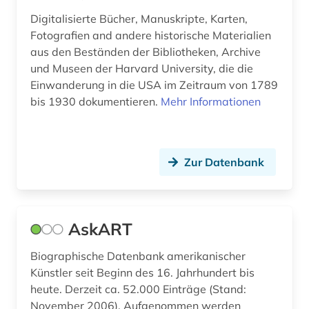
lesbische liebe (1)
Digitalisierte Bücher, Manuskripte, Karten,
lexikon (1)
Fotografien and andere historische Materialien
aus den Beständen der Bibliotheken, Archive
lgbt (2)
und Museen der Harvard University, die die
Einwanderung in die USA im Zeitraum von 1789
lgbtq+ (2)
bis 1930 dokumentieren.
Mehr Informationen
libanon (1)
library of congress (1)
Zur Datenbank
libyen (1)
lincoln (1)
AskART
literatur (19)
Biographische Datenbank amerikanischer
literatur 1800-1900 (1)
Künstler seit Beginn des 16. Jahrhundert bis
literaturgeschichte 1600-1900 (1)
heute. Derzeit ca. 52.000 Einträge (Stand:
November 2006). Aufgenommen werden