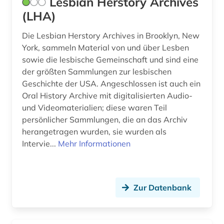
Lesbian Herstory Archives
geschichte 1740-1900 (1)
(LHA)
geschichte 1760-1900 (3)
Die Lesbian Herstory Archives in Brooklyn, New
York, sammeln Material von und über Lesben
geschichte 1789 - 1875 (1)
sowie die lesbische Gemeinschaft und sind eine
geschichte 1789-1838 (1)
der größten Sammlungen zur lesbischen
Geschichte der USA. Angeschlossen ist auch ein
geschichte 1789-1865 (1)
Oral History Archive mit digitalisierten Audio-
und Videomaterialien; diese waren Teil
geschichte 1789-1930 (1)
persönlicher Sammlungen, die an das Archiv
geschichte 1800-1920 (1)
herangetragen wurden, sie wurden als
Intervie...
Mehr Informationen
geschichte 1800-1930 (1)
geschichte 1800-1980 (1)
Zur Datenbank
geschichte 1800-2010 (1)
geschichte 1815-1914 (1)