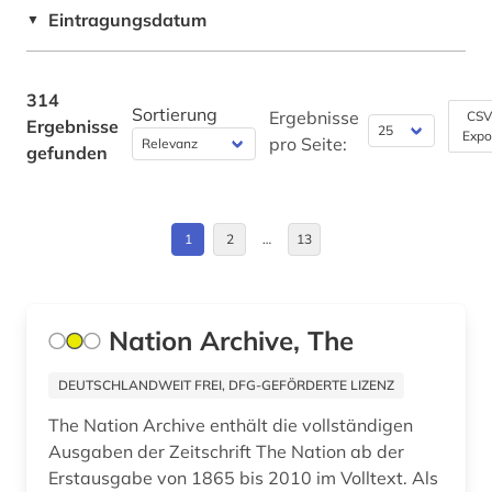
Europa (5)
Eintragungsdatum
▼
bibliothekswissenschaft (1)
Finnland (1)
biografie (3)
Frankreich (4)
314
Sortierung
biographie (8)
Ergebnisse
CSV
Ergebnisse
Expo
Griechenland (1)
pro Seite:
gefunden
botanik (1)
Großbritannien (17)
botanische nomenklatur (1)
Hessen (1)
1
2
…
13
bremen (1)
Irland (2)
brief (1)
Island (1)
Nation Archive, The
briefsammlung (2)
Israel (1)
broadway (1)
DEUTSCHLANDWEIT FREI, DFG-GEFÖRDERTE LIZENZ
Italien (2)
The Nation Archive enthält die vollständigen
brücke (1)
Ausgaben der Zeitschrift The Nation ab der
Japan (2)
brückenbau (1)
Erstausgabe von 1865 bis 2010 im Volltext. Als