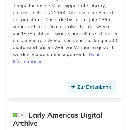
fid asien (3)
Tempelton an die Mississippi State Library,
umfasst mehr als 22.000 Titel aus dem Bereich
fid benelux (1)
der populären Musik, die bis in das Jahr 1865
fid darstellende kunst (5)
zurück datieren. Da ein großer Teil der Werke
vor 1923 publiziert wurde, handelt es sich dabei
fid geschichtswissenschaft (5)
um gemeinfreie Werke, von denen bislang 5.000
digitalisiert und im Web zur Verfügung gestellt
fid jüdische studien (1)
wurden. Sondersammlungen wid...
Mehr
fid lateinamerika (3)
Informationen
fid ost-, ostmittel- und südosteuropa (2)
fid religionswissenschaft (1)
Zur Datenbank
film (4)
filmindustrie (1)
Early Americas Digital
finanzstatistik (1)
Archive