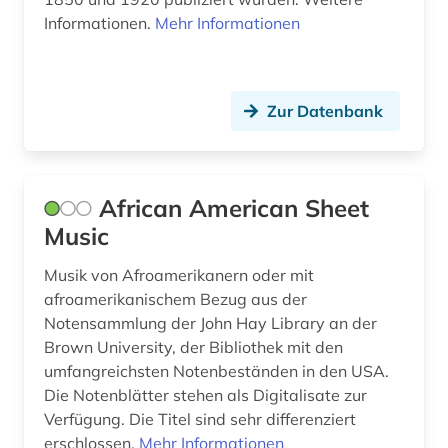
Suedostasien (1)
Informationen.
Mehr Informationen
doppelbesteuerung (1)
Tuerkei (1)
drama (6)
USA (199)
Zur Datenbank
dramatiker (1)
Ungarn (1)
dramatikerin (1)
Vatikanstadt (1)
dramaturgie (1)
African American Sheet
Zypern (1)
Music
druckwerk (1)
Musik von Afroamerikanern oder mit
dänemark (3)
afroamerikanischem Bezug aus der
ehe (1)
Notensammlung der John Hay Library an der
Brown University, der Bibliothek mit den
einkommen (1)
umfangreichsten Notenbeständen in den USA.
Die Notenblätter stehen als Digitalisate zur
einwanderer (3)
Verfügung. Die Titel sind sehr differenziert
erschlossen.
Mehr Informationen
einwanderung (3)