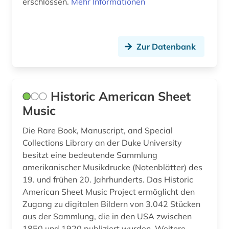
erschlossen.
Mehr Informationen
Palaestina (1)
debatte (1)
Portugal (1)
demoskopie (2)
Zur Datenbank
Rumänien (1)
deutscher einwanderer (1)
Russland, Sowjetunion (4)
deutschland (6)
Sachsen (1)
Historic American Sheet
digitalisat (1)
Music
Schweden (3)
diplomatie (1)
Die Rare Book, Manuscript, and Special
Schweiz (1)
diplomatische beziehungen (1)
Collections Library an der Duke University
Skandinavien (2)
besitzt eine bedeutende Sammlung
dissertation (4)
amerikanischer Musikdrucke (Notenblätter) des
Slowakei (1)
19. und frühen 20. Jahrhunderts. Das Historic
dissertationsdatenbank (1)
American Sheet Music Project ermöglicht den
Suedamerika (4)
Zugang zu digitalen Bildern von 3.042 Stücken
district of columbia (1)
Suedasien (1)
aus der Sammlung, die in den USA zwischen
dokument (1)
1850 und 1920 publiziert wurden. Weitere