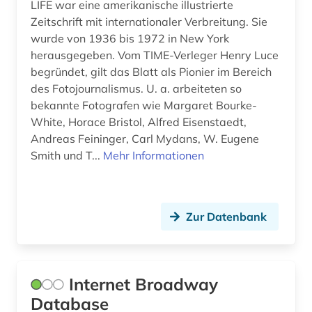
LIFE war eine amerikanische illustrierte
frauen (1)
Zeitschrift mit internationaler Verbreitung. Sie
frauenbild (2)
wurde von 1936 bis 1972 in New York
herausgegeben. Vom TIME-Verleger Henry Luce
frauenforschung (2)
begründet, gilt das Blatt als Pionier im Bereich
des Fotojournalismus. U. a. arbeiteten so
frauenwahlrecht (2)
bekannte Fotografen wie Margaret Bourke-
geheimdienst (4)
White, Horace Bristol, Alfred Eisenstaedt,
Andreas Feininger, Carl Mydans, W. Eugene
gender (1)
Smith und T...
Mehr Informationen
genealogie (1)
geologie (1)
Zur Datenbank
geopolitik (1)
geowissenschaften (1)
Internet Broadway
gerichtsentscheidung (1)
Database