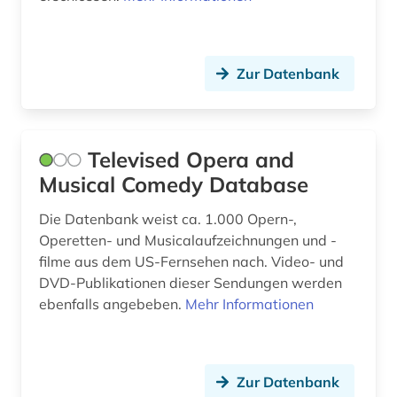
elektronische bibliothek (1)
elektronische ressource (1)
Zur Datenbank
elektronische zeitschrift (1)
elektronische zeitung (2)
Televised Opera and
elektronische überwachung (1)
Musical Comedy Database
elektronisches buch (7)
Die Datenbank weist ca. 1.000 Opern-,
Operetten- und Musicalaufzeichnungen und -
energie (1)
filme aus dem US-Fernsehen nach. Video- und
DVD-Publikationen dieser Sendungen werden
england (1)
ebenfalls angebeben.
Mehr Informationen
englisch (3)
entwicklungshilfe (1)
Zur Datenbank
entwicklungspolitik (1)