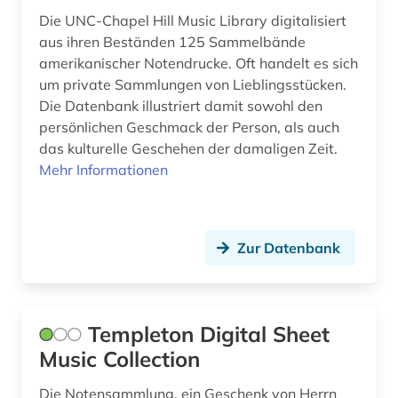
europa (7)
Die UNC-Chapel Hill Music Library digitalisiert
european patent office (1)
aus ihren Beständen 125 Sammelbände
amerikanischer Notendrucke. Oft handelt es sich
europäer (2)
um private Sammlungen von Lieblingsstücken.
Die Datenbank illustriert damit sowohl den
europäisches patentamt (1)
persönlichen Geschmack der Person, als auch
examensfragen (1)
das kulturelle Geschehen der damaligen Zeit.
Mehr Informationen
export (1)
familienname (1)
Zur Datenbank
feminismus (2)
fernsehen (1)
fernsehserien (1)
Templeton Digital Sheet
Music Collection
fid anglo-american culture (2)
Die Notensammlung, ein Geschenk von Herrn