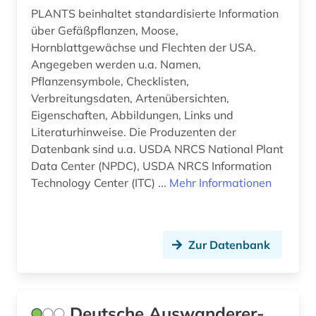
PLANTS beinhaltet standardisierte Information
information retrieval (1)
über Gefäßpflanzen, Moose,
Hornblattgewächse und Flechten der USA.
ingenieurwissenschaften (4)
Angegeben werden u.a. Namen,
Pflanzensymbole, Checklisten,
innenpolitik (1)
Verbreitungsdaten, Artenübersichten,
internationale beziehungen (1)
Eigenschaften, Abbildungen, Links und
Literaturhinweise. Die Produzenten der
internationale organisation (1)
Datenbank sind u.a. USDA NRCS National Plant
Data Center (NPDC), USDA NRCS Information
internationale politik (1)
Technology Center (ITC) ...
Mehr Informationen
internationaler konflikt (1)
internationaler vertrag (1)
Zur Datenbank
internationales recht (2)
internationales steuerrecht (1)
Deutsche Auswanderer-
interview (1)