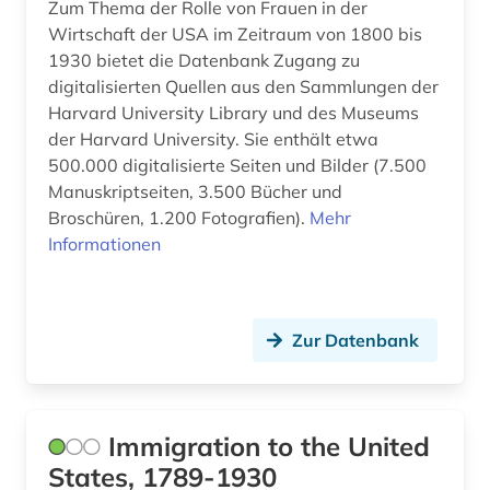
kunst (3)
Zum Thema der Rolle von Frauen in der
Wirtschaft der USA im Zeitraum von 1800 bis
kunstraub (1)
1930 bietet die Datenbank Zugang zu
digitalisierten Quellen aus den Sammlungen der
kurzgeschichte (1)
Harvard University Library und des Museums
der Harvard University. Sie enthält etwa
künstler (2)
500.000 digitalisierte Seiten und Bilder (7.500
lagerstättenkunde (1)
Manuskriptseiten, 3.500 Bücher und
Broschüren, 1.200 Fotografien).
Mehr
landeskunde (1)
Informationen
landwirtschaft (2)
lateinamerika (1)
Zur Datenbank
latino-literatur (1)
lehrmittel (1)
Immigration to the United
lesbe (1)
States, 1789-1930