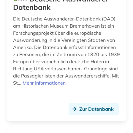
Datenbank
irland (2)
Die Deutsche Auswanderer-Datenbank (DAD)
island (1)
am Historischen Museum Bremerhaven ist ein
Forschungsprojekt über die europäische
italien (1)
Auswanderung in die Vereinigten Staaten von
Amerika. Die Datenbank erfasst Informationen
japanisch (1)
zu Personen, die im Zeitraum von 1820 bis 1939
japanologie (1)
Europa über vornehmlich deutsche Häfen in
Richtung USA verlassen haben. Grundlage sind
java (1)
die Passagierlisten der Auswandererschiffe. Mit
St...
Mehr Informationen
joseph antoine labadie (1)
josephinische landesaufnahme (1)
juden (2)
Zur Datenbank
jugendkultur (1)
jugendliteratur (1)