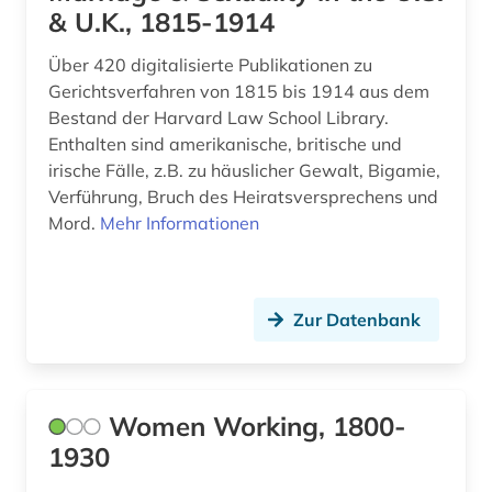
kolonialismus (6)
& U.K., 1815-1914
kolonie (1)
Über 420 digitalisierte Publikationen zu
Gerichtsverfahren von 1815 bis 1914 aus dem
komponist (1)
Bestand der Harvard Law School Library.
kongress (8)
Enthalten sind amerikanische, britische und
irische Fälle, z.B. zu häuslicher Gewalt, Bigamie,
kongressbericht (1)
Verführung, Bruch des Heiratsversprechens und
Mord.
Mehr Informationen
kopenhagen (1)
korruption (1)
krieg (4)
Zur Datenbank
kriegsgeschichte (1)
kriminalität (1)
Women Working, 1800-
1930
kultur (5)