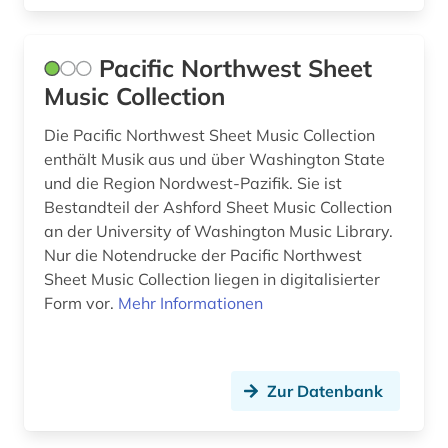
geschichte 1890-1920 (1)
Pacific Northwest Sheet
geschichte 1892-1957 (1)
Music Collection
geschichte 1900-2000 (2)
Die Pacific Northwest Sheet Music Collection
geschichte 1907-1927 (1)
enthält Musik aus und über Washington State
und die Region Nordwest-Pazifik. Sie ist
geschichte 1914-1918 (1)
Bestandteil der Ashford Sheet Music Collection
geschichte 1931-2000 (1)
an der University of Washington Music Library.
Nur die Notendrucke der Pacific Northwest
geschichte 1940-1950 (1)
Sheet Music Collection liegen in digitalisierter
Form vor.
Mehr Informationen
geschichte 1945 - 1959 (1)
geschichte 1945 - 2004 (1)
geschichte 1945- (1)
Zur Datenbank
geschichte 1945-1991 (1)