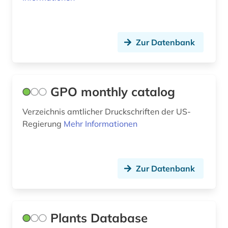
historische persönlichkeit (1)
historische statistik (1)
Zur Datenbank
hochschulschrift (1)
hollywood (1)
GPO monthly catalog
holocaust (1)
Verzeichnis amtlicher Druckschriften der US-
indianer (5)
Regierung
Mehr Informationen
indianerpolitik (2)
indien (1)
Zur Datenbank
indochina (1)
indonesien (1)
Plants Database
industriefilm (1)