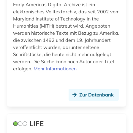
finanzwirtschaft (1)
Early Americas Digital Archive ist ein
elektronisches Volltextarchiv, das seit 2002 vom
florida (2)
Maryland Institute of Technology in the
Humanities (MITH) betreut wird. Angeboten
forschung (7)
werden historische Texte mit Bezug zu Amerika,
forschungsbericht (1)
die zwischen 1492 und dem 19. Jahrhundert
veröffentlicht wurden, darunter seltene
forschungsdaten (1)
Schriftstücke, die heute nicht mehr aufgelegt
werden. Die Suche kann nach Autor oder Titel
forschungsprojekt (2)
erfolgen.
Mehr Informationen
fotografie (2)
frankreich (4)
Zur Datenbank
franziszeische landesaufnahme (1)
franziszeischer kataster (1)
LIFE
frau (3)