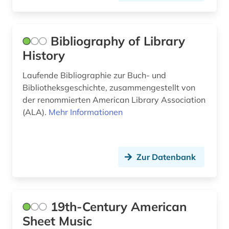
entwicklungsprojekt (1)
Bibliography of Library
enzyklopädie (3)
History
epo (1)
Laufende Bibliographie zur Buch- und
erdöl (1)
Bibliotheksgeschichte, zusammengestellt von
der renommierten American Library Association
erinnerung (1)
(ALA).
Mehr Informationen
eritrea (1)
ernährung (1)
Zur Datenbank
erster weltkrieg (1)
eskimo (1)
19th-Century American
ethnische beziehungen (1)
Sheet Music