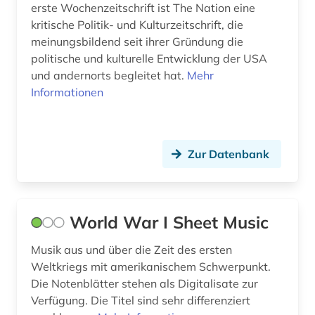
Kanada (12)
erste Wochenzeitschrift ist The Nation eine
buchgeschichte &amp;lt;fach&amp;gt; (1)
kritische Politik- und Kulturzeitschrift, die
Korea (1)
meinungsbildend seit ihrer Gründung die
buchhandel (3)
politische und kulturelle Entwicklung der USA
Mecklenburg-Vorpommern (1)
und andernorts begleitet hat.
Mehr
börse (1)
Informationen
Mittelamerika (4)
bürgerrechtsbewegung (3)
Niederlande (2)
chemie (6)
Nordamerika (11)
Zur Datenbank
china (2)
Norwegen (4)
cia (1)
Oesterreich (1)
World War I Sheet Music
common law (1)
Ostasien (1)
Musik aus und über die Zeit des ersten
commonwealth (8)
Osteuropa (2)
Weltkriegs mit amerikanischem Schwerpunkt.
congress (3)
Die Notenblätter stehen als Digitalisate zur
Ostmitteleuropa (1)
Verfügung. Die Titel sind sehr differenziert
covid-19 (1)