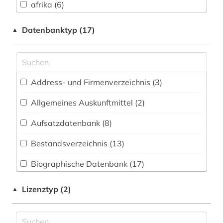
Filmwissenschaft (3)
afrika (6)
3 FB - Tanz | Tanzwissenschaft (1)
afroamerikaner (4)
Datenbanktyp (17)
▲
4 FB - Fotografie, Gestaltung, Design | Kunst-
afroamerikanische musik (1)
und Designwissenschaft (0)
agrarwissenschaft (2)
Agrar- und Forstwissenschaft, Gartenbau,
Address- und Firmenverzeichnis (3
)
Ernährungs- und Haushaltswissenschaft (3)
algerien (1)
Allgemeines Auskunftmittel (2
)
Allgemeine Naturwissenschaft (5)
alltag (1)
Allgemeine und fachübergreifende
Aufsatzdatenbank (8
)
alltagskultur (1)
Datenbanken (74)
Bestandsverzeichnis (13
)
alltagsleben (1)
Allgemeine und vergleichende Sprach- und
Literaturwissenschaft. Indogermanistik.
Biographische Datenbank (17
)
altes buch (2)
Außereuropäische Sprachen und Literaturen (13)
Buchhandelsverzeichnis (5
)
american indian movement (1)
Lizenztyp (2)
▲
Anglistik. Amerikanistik (106)
Disziplinäre Forschungsdatenrepositorien (0
)
american library association (1)
Archäologie (1)