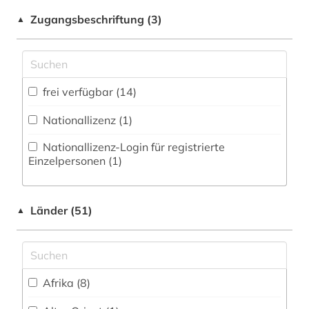
Kommunikationsdesign (29)
Shibboleth
augenzeuge (1)
Zugangsbeschriftung (3)
▲
Medizin (3)
Zugriff vor Ort
australien (4)
Militärwissenschaft (6)
auswanderer (2)
Musikwissenschaft (8)
frei verfügbar (14)
auswanderung (5)
Natur- und Umweltschutz (1)
Nationallizenz (1)
autor (1)
Nationallizenz-Login für registrierte
Pädagogik (1)
außenhandelsstatistik (1)
Einzelpersonen (1)
Philosophie (3)
außenpolitik (6)
Physik (0)
Länder (51)
behörde (1)
▲
Politologie (75)
belletristik (1)
Psychologie (1)
bericht (1)
Afrika (8)
Rechtswissenschaft (31)
berühmte persönlichkeit (1)