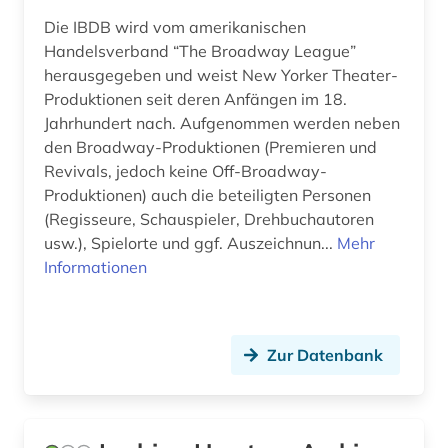
geschichte (67)
Die IBDB wird vom amerikanischen
Handelsverband “The Broadway League”
geschichte &lt;1801-1819&gt; (1)
herausgegeben und weist New Yorker Theater-
geschichte 1492-1820 (1)
Produktionen seit deren Anfängen im 18.
Jahrhundert nach. Aufgenommen werden neben
geschichte 1500-1900 (1)
den Broadway-Produktionen (Premieren und
Revivals, jedoch keine Off-Broadway-
geschichte 1600-1900 (2)
Produktionen) auch die beteiligten Personen
geschichte 1650 (1)
(Regisseure, Schauspieler, Drehbuchautoren
usw.), Spielorte und ggf. Auszeichnun...
Mehr
geschichte 1654-1954 (2)
Informationen
geschichte 1691-1820 (1)
geschichte 1699-1812 (1)
Zur Datenbank
geschichte 1700-1900 (1)
geschichte 1714-1915 (1)