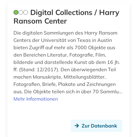
geschichte 1945-1995 (2)
Digital Collections / Harry
Ransom Center
geschichte 1945-2004 (1)
Die digitalen Sammlungen des Harry Ransom
geschichte 1945-2009 (1)
Centers der Universität von Texas in Austin
geschichte <1639-1800> (1)
bieten Zugriff auf mehr als 7000 Objekte aus
den Bereichen Literatur, Fotografie, Film,
geschichte anfänge-2000 (1)
bildende und darstellende Kunst ab dem 16 Jh.
ff. (Stand: 12/2017). Den überwiegenden Teil
geschlechterforschung (2)
machen Manuskripte, Mitteilungsblätter,
geschlechtergeschichte (1)
Fotografien, Briefe, Plakate und Zeichnungen
aus. Die Objekte teilen sich in über 70 Sammlu...
gesellschaft (2)
Mehr Informationen
gesetz (2)
gesetzesvorlage (1)
Zur Datenbank
gesetzgebung (2)