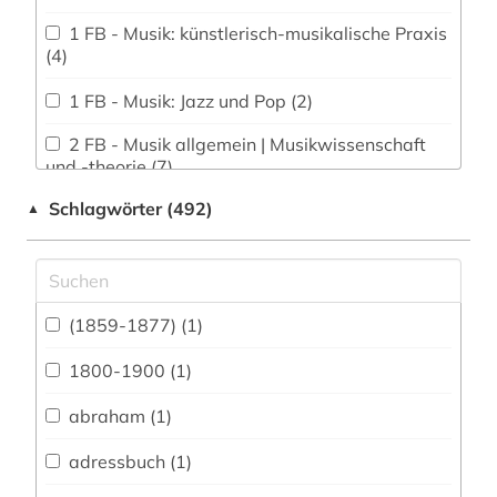
1 FB - Musik: künstlerisch-musikalische Praxis
(4)
1 FB - Musik: Jazz und Pop (2)
2 FB - Musik allgemein | Musikwissenschaft
und -theorie (7)
Schlagwörter (492)
▲
2 FB - Musik des Mittelalters (0)
2 FB - Musik: Lehramt und Pädagogik (0)
2 FB - Musik: Leitung vokaler Ensembles (0)
(1859-1877) (1)
3 FB - Gesang: Musiktheater (1)
1800-1900 (1)
3 FB - Musical (1)
abraham (1)
3 FB - Physical Theatre (0)
adressbuch (1)
3 FB - Schauspiel, Regie | Theater- und