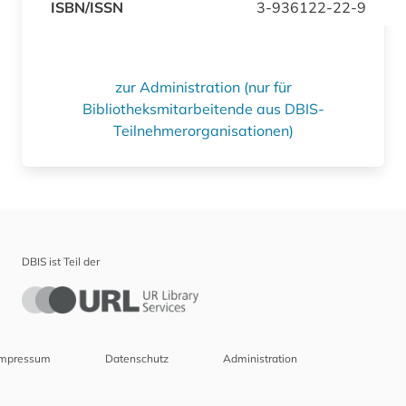
ISBN/ISSN
3-936122-22-9
zur Administration (nur für
Bibliotheksmitarbeitende aus DBIS-
Teilnehmerorganisationen)
DBIS ist Teil der
Impressum
Datenschutz
Administration