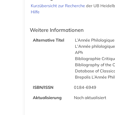
Kurzübersicht zur Recherche
der UB Heidel
Hilfe
Weitere Informationen
Alternative Titel
L’Année Philologique
L'Année philologique
APh
Bibliographie Critique
Bibliography of the 
Database of Classica
Brepolis L’Année Phi
ISBN/ISSN
0184-6949
Aktualisierung
Noch aktualisiert