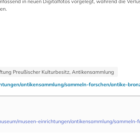
assend in neuen Digitalfotos vorgelegt, während die Verlus
en.
tiftung Preußischer Kulturbesitz, Antikensammlung
tungen/antikensammlung/sammeln-forschen/antike-bronze
useum/museen-einrichtungen/antikensammlung/sammeln-fors