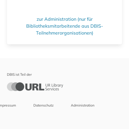
zur Administration (nur für
Bibliotheksmitarbeitende aus DBIS-
Teilnehmerorganisationen)
DBIS ist Teil der
Impressum
Datenschutz
Administration