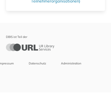
Teilnehmerorganisationen)
DBIS ist Teil der
Impressum
Datenschutz
Administration