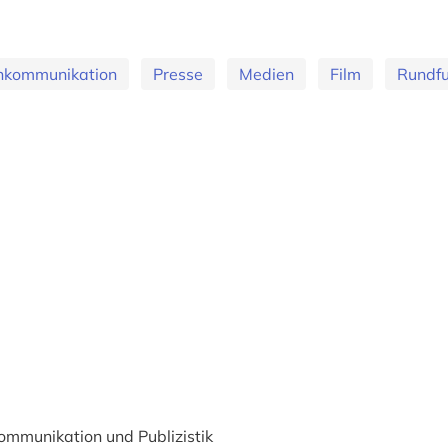
kommunikation
Presse
Medien
Film
Rundf
munikation und Publizistik