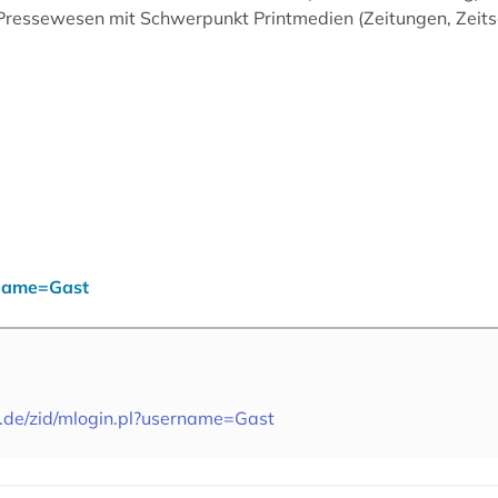
, Pressewesen mit Schwerpunkt Printmedien (Zeitungen, Zeit
rname=Gast
.de/zid/mlogin.pl?username=Gast