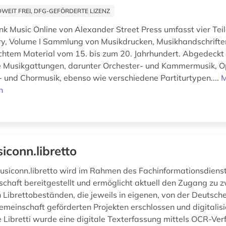
EIT FREI, DFG-GEFÖRDERTE LIZENZ
k Music Online von Alexander Street Press umfasst vier Teile
ry, Volume I Sammlung von Musikdrucken, Musikhandschrifte
ichtem Material vom 15. bis zum 20. Jahrhundert. Abgedeck
 Musikgattungen, darunter Orchester- und Kammermusik, Op
- und Chormusik, ebenso wie verschiedene Partiturtypen....
M
n
iconn.libretto
usiconn.libretto wird im Rahmen des Fachinformationsdienst
chaft bereitgestellt und ermöglicht aktuell den Zugang zu 
Librettobeständen, die jeweils in eigenen, von der Deutsch
meinschaft geförderten Projekten erschlossen und digitalisi
e Libretti wurde eine digitale Texterfassung mittels OCR-Ver