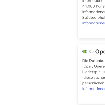
Internationa
44.000 Künst
Informatione
Städtealpha
Informatione
Ope
Die Datenban
(Oper, Opere
Liederspiel,
(diese suchb
persönlichen
Informatione