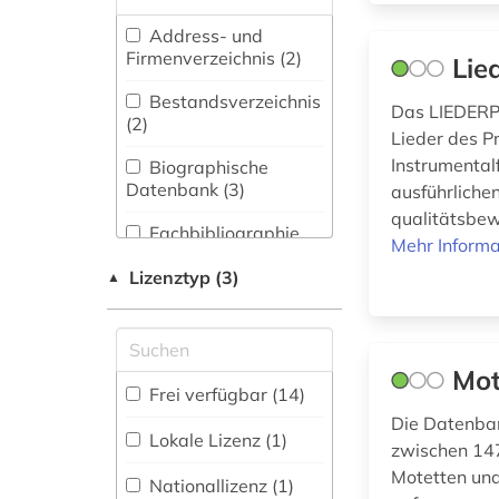
Buch- und
Bibliothekswesen,
Address- und
englisch (1)
Informationswissenschaft
Firmenverzeichnis (2
)
Lie
(1)
ethnomusik (1)
Bestandsverzeichnis
Das LIEDERPR
Medien- und
(2
)
fernsehen (1)
Kommunikationswissenschaften,
Lieder des P
Kommunikationsdesign (2)
Instrumenta
Biographische
hispanistik (1)
Datenbank (3
)
ausführliche
Musikwissenschaft
qualitätsbew
iberoromanistik (1)
(16)
Fachbibliographie
Mehr Informa
(3
)
kantate (1)
Romanistik (1)
Lizenztyp (3)
▲
Faktendatenbank (1
)
kind (1)
Portal (3
)
klassische musik (2)
Mot
Volltextdatenbank
Frei verfügbar (14)
komponist (5)
(7
)
Die Datenba
Lokale Lizenz (1)
zwischen 14
Wörterbuch,
kulturwissenschaften
Motetten und
Enzyklopädie,
Nationallizenz (1)
(1)