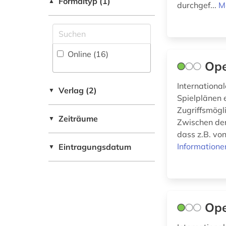
Formaltyp (1)
▲
durchgef...
M
oratorium (2)
rezension (1)
singen (1)
Online (16
)
Op
spanien (1)
Internationa
Verlag (2)
▼
text (1)
Spielplänen e
Zugriffsmögli
tonträger (1)
Zeiträume
▼
Zwischen den
usa (1)
dass z.B. vo
Informatione
Eintragungsdatum
▼
vokalmusik (2)
wolfgang amadeus
(1)
zarzuela (1)
Ope
übersetzung (2)