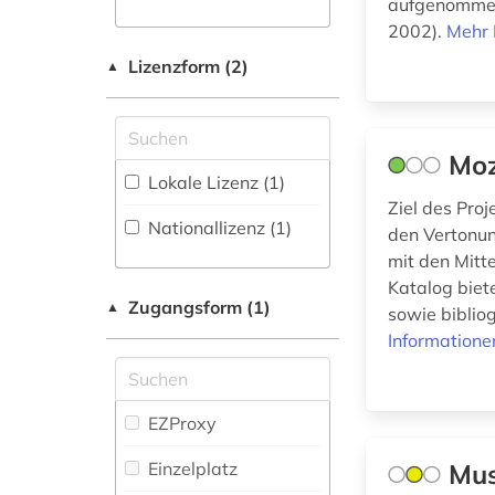
Nachschlagwerk (8
)
aufgenommen.
2002).
Mehr 
künstler (1)
Lizenzform (2)
▲
landeskunde (1)
librettist (1)
Moz
libretto (4)
Lokale Lizenz (1)
Ziel des Proj
lied (1)
Nationallizenz (1)
den Vertonu
mit den Mitt
literaturwissenschaft
Katalog biet
Zugangsform (1)
▲
(1)
sowie biblio
Informatione
lyrik (1)
motette (1)
EZProxy
mozart (1)
Einzelplatz
Mus
musical (1)