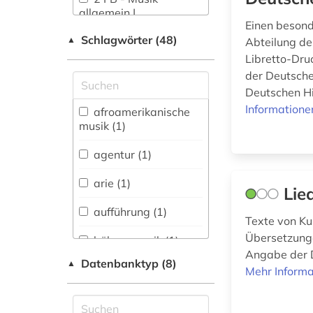
allgemein |
Einen besond
Musikwissenschaft und
Schlagwörter (48)
-theorie (11)
▲
Abteilung de
Libretto-Dru
2 FB - Musik des
der Deutsche
Mittelalters (1)
Deutschen Hi
2 FB - Musik: Leitung
Informatione
afroamerikanische
vokaler Ensembles (4)
musik (1)
3 FB - Gesang:
agentur (1)
Musiktheater (16)
arie (1)
Lie
3 FB - Musical (4)
aufführung (1)
3 FB - Physical
Texte von Ku
Theatre (1)
Übersetzunge
bühnenmusik (1)
Angabe der D
3 FB - Schauspiel,
Datenbanktyp (8)
▲
digitale musikalien
Mehr Informa
Regie | Theater- und
(1)
Filmwissenschaft (4)
digitale noten (1)