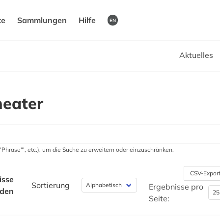
te
Sammlungen
Hilfe
EN
Aktuelles
heater
 '"Phrase"', etc.), um die Suche zu erweitern oder einzuschränken.
CSV-Expor
isse
Sortierung
Ergebnisse pro
nden
Seite: