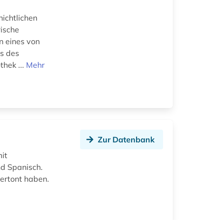
ichtlichen
rische
n eines von
s des
thek ...
Mehr
Zur Datenbank
it
nd Spanisch.
ertont haben.