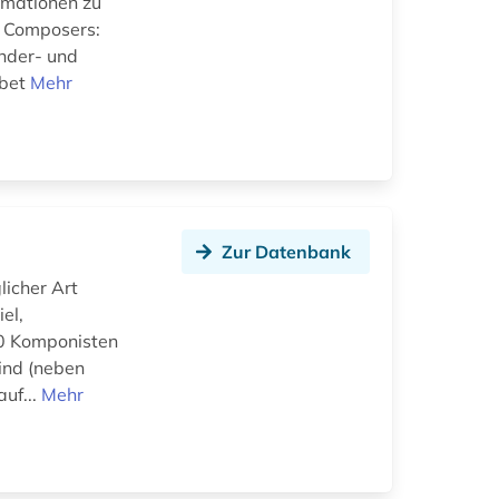
ormationen zu
n Composers:
nder- und
abet
Mehr
Zur Datenbank
licher Art
el,
200 Komponisten
ind (neben
uf...
Mehr