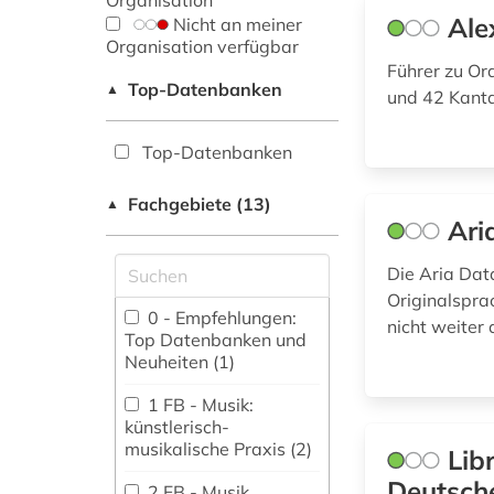
Organisation
Ale
Nicht an meiner
Organisation verfügbar
Führer zu Or
Top-Datenbanken
▲
und 42 Kant
Top-Datenbanken
Fachgebiete (13)
▲
Ari
Die Aria Dat
Originalspra
0 - Empfehlungen:
nicht weiter
Top Datenbanken und
Neuheiten (1)
1 FB - Musik:
künstlerisch-
musikalische Praxis (2)
Lib
Deutsche
2 FB - Musik