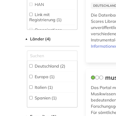
HAN
DEUTSCHLANDW
musik (2)
Link mit
Die Datenban
Registrierung (1)
musikdruck (1)
Scores Libra
unveröffentl
Organisations-
musikhandschrift (1)
verschiedene
Netzwerk / VPN
Länder (4)
▲
Instrumental
musiktheater (1)
Shibboleth
Informatione
musikwissenschaft
Zugriff vor Ort
(1)
Deutschland (2)
oper (8)
mus
Europa (1)
operette (2)
Italien (1)
Das Portal m
operngestalt (1)
Musikwissens
Spanien (1)
opernhaus (2)
bedeutenden 
Forschungsge
opernsänger (1)
Für sämtlich