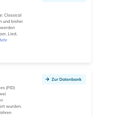
: Classical
n und bisher
t werden
er, Lied,
ehr
Zur Datenbank
es (FID)
zwei
en
ert wurden.
fahren