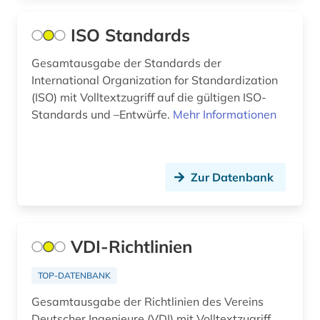
Suedostasien (3)
aristoteles (1)
ISO Standards
Suedosteuropa (1)
arizona (1)
Gesamtausgabe der Standards der
Thueringen (3)
International Organization for Standardization
arktis (1)
(ISO) mit Volltextzugriff auf die gültigen ISO-
Tschechische Republik (5)
Standards und –Entwürfe.
Mehr Informationen
armenfürsorge (2)
Tuerkei (2)
armut (2)
USA (50)
armutspolitik (1)
Zur Datenbank
Ukraine (1)
arneimittel (1)
Ungarn (2)
arneistoffe (1)
VDI-Richtlinien
Zypern (1)
art (2)
TOP-DATENBANK
artenreichtum (2)
Gesamtausgabe der Richtlinien des Vereins
Deutscher Ingenieure (VDI) mit Volltextzugriff