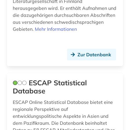
Literaturgesellschaft in Finnland
bauwerk (1)
herausgegeben wird. Er enthält Aufnahmen und
die dazugehörigen durchsuchbaren Abschriften
bauwesen (2)
aus verschiedenen schwedischsprachigen
bayern (27)
Gebieten.
Mehr Informationen
bedrohte (1)
bedrohte pflanzen (1)
Zur Datenbank
bedrohte sprache (1)
bedrohte tiere (1)
ESCAP Statistical
beethoven (1)
Database
behandlung (1)
ESCAP Online Statistical Database bietet eine
regionale Perspektive auf
behinderung (2)
entwicklungspolitische Aspekte in Asien und
behörde (1)
dem Pazifikraum. Die Datenbank beinhaltet