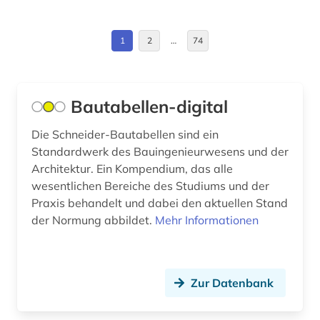
Estland (4)
amerika (3)
Europa (99)
1
2
…
74
amerikanisches englisch (1)
Finnland (14)
ammoniten (1)
Frankreich (20)
Bautabellen-digital
amphibien (1)
Griechenland (1)
Die Schneider-Bautabellen sind ein
amtliche statistik (1)
Standardwerk des Bauingenieurwesens und der
Griechenland (Altertum) (2)
analyse (2)
Architektur. Ein Kompendium, das alle
Großbritannien (24)
wesentlichen Bereiche des Studiums und der
analytische chemie (3)
Praxis behandelt und dabei den aktuellen Stand
Hamburg (1)
der Normung abbildet.
Mehr Informationen
analytische methoden (1)
Hessen (3)
anatomie (9)
Irland (3)
angewandte kunst (1)
Zur Datenbank
Island (12)
anglikanische kirche der provinz uganda (1)