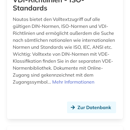
Osteuropa (5)
Standards
arbeitplatz (1)
Ostmitteleuropa (2)
Nautos bietet den Volltextzugriff auf alle
arbeitslosigkeit (4)
gültigen DIN-Normen, ISO-Normen und VDI-
Palaestina (1)
Richtlinien und ermöglicht außerdem die Suche
arbeitsmarkt (3)
nach sämtlichen nationalen wie internationalen
Polen (6)
arbeitsmarktforschung (1)
Normen und Standards wie ISO, IEC, ANSI etc.
Portugal (1)
Wichtig: Volltexte von DIN-Normen mit VDE-
arbeitsmarktstatistik (2)
Klassifikation finden Sie in der separaten VDE-
Rheinland-Pfalz (5)
Normenbibliothek. Dokumente mit Online-
arbeitsmedizin (1)
Zugang sind gekennzeichnet mit dem
Roemisches Reich (2)
arbeitsplanung (1)
Zugangssymbol...
Mehr Informationen
Rumänien (1)
arbeitsproduktivität (3)
Russland, Sowjetunion (4)
arbeitsrecht (1)
Zur Datenbank
Saarland (2)
arbeitsschutz (6)
Sachsen (5)
arbeitssicherheit (3)