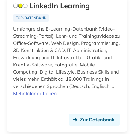
LinkedIn Learning
Sachsen-Anhalt (2)
arbeitstherapie (1)
TOP-DATENBANK
Schleswig-Holstein (1)
arbeitszeiterfassung (1)
Umfangreiche E-Learning-Datenbank (Video-
Schweden (85)
archareen (1)
Streaming-Portal): Lehr- und Trainingsvideos zu
Office-Software, Web Design, Programmierung,
Schweiz (26)
architekt (2)
3D Konstruktion & CAD, IT-Administration,
Serbien (2)
Entwicklung und IT-Infrastruktur, Grafik- und
architektur (16)
Kreativ-Software, Fotografie, Mobile
Skandinavien (3)
Computing, Digital Lifestyle, Business Skills und
archiv (14)
vieles mehr. Enthält ca. 19.000 Trainings in
Slowakei (3)
archäobotanik (1)
verschiedenen Sprachen (Deutsch, Englisch, ...
Slowenien (4)
Mehr Informationen
archäologie (9)
Spanien (5)
archäologische stätte (1)
Suedamerika (6)
Zur Datenbank
argentinien (1)
Suedasien (3)
arie (1)