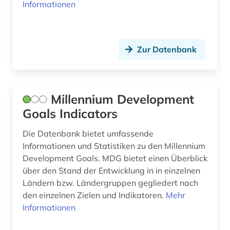
Informationen
betriebsanalyse (1)
betriebsdaten (7)
Zur Datenbank
betriebsrat (1)
betriebssicherheitsverordnung (2015) (1)
Millennium Development
betriebssystem (1)
Goals Indicators
betriebswirtschaft (2)
Die Datenbank bietet umfassende
betriebswirtschaftslehre (1)
Informationen und Statistiken zu den Millennium
Development Goals. MDG bietet einen Überblick
beutekunst (2)
über den Stand der Entwicklung in in einzelnen
bevölkerung (6)
Ländern bzw. Ländergruppen gegliedert nach
den einzelnen Zielen und Indikatoren.
Mehr
bevölkerungsentwicklung (4)
Informationen
bevölkerungsforschung (1)