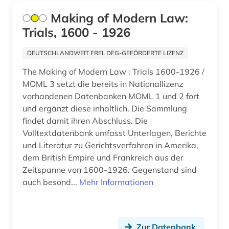
asien (1)
Making of Modern Law:
asien-pazifik (1)
Trials, 1600 - 1926
astronomie (3)
DEUTSCHLANDWEIT FREI, DFG-GEFÖRDERTE LIZENZ
astrophysik (1)
The Making of Modern Law : Trials 1600-1926 /
MOML 3 setzt die bereits in Nationallizenz
asyl (2)
vorhandenen Datenbanken MOML 1 und 2 fort
und ergänzt diese inhaltlich. Die Sammlung
atlas (13)
findet damit ihren Abschluss. Die
atmosphäre (1)
Volltextdatenbank umfasst Unterlagen, Berichte
und Literatur zu Gerichtsverfahren in Amerika,
attentat (1)
dem British Empire und Frankreich aus der
Zeitspanne von 1600-1926. Gegenstand sind
audiovisuelle medien (1)
auch besond...
Mehr Informationen
aufenthalt (1)
aufenthaltsrecht (1)
Zur Datenbank