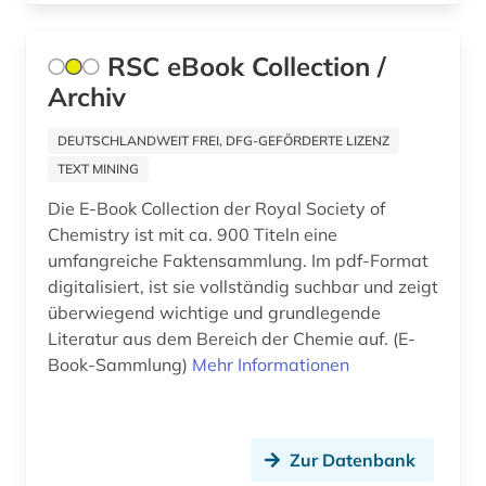
ausbau (1)
ausbau (1)
RSC eBook Collection /
Archiv
ausbildung (2)
DEUTSCHLANDWEIT FREI, DFG-GEFÖRDERTE LIZENZ
ausenhandelswirtschaft (1)
TEXT MINING
ausfalleffekt (1)
Die E-Book Collection der Royal Society of
Chemistry ist mit ca. 900 Titeln eine
ausgabe (1)
umfangreiche Faktensammlung. Im pdf-Format
ausgestorbene (1)
digitalisiert, ist sie vollständig suchbar und zeigt
überwiegend wichtige und grundlegende
ausgrabung (2)
Literatur aus dem Bereich der Chemie auf. (E-
Book-Sammlung)
Mehr Informationen
ausland (1)
auslandsaufenthalt (1)
auslandsinvestition (2)
Zur Datenbank