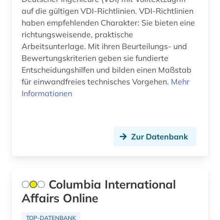
artenschutz (3)
auf die gültigen VDI-Richtlinien. VDI-Richtlinien
arthur (1)
haben empfehlenden Charakter: Sie bieten eine
richtungsweisende, praktische
artikel (1)
Arbeitsunterlage. Mit ihren Beurteilungs- und
Bewertungskriterien geben sie fundierte
artusepik (1)
Entscheidungshilfen und bilden einen Maßstab
für einwandfreies technisches Vorgehen.
arzneibuch (2)
Mehr
Informationen
arzneimittel (22)
arzneimittelbild (1)
Zur Datenbank
arzneimitteldosis (1)
arzneimittelforschung (1)
Columbia International
arzneimittelinformationen (1)
Affairs Online
arzneimittelinformationssystem (1)
TOP-DATENBANK