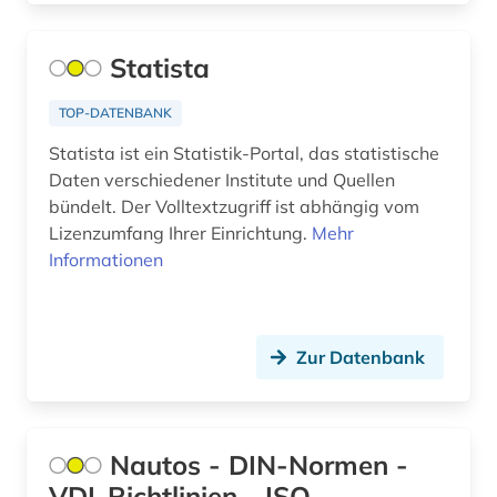
Malta (1)
antike (2)
Statista
Mecklenburg-Vorpommern (7)
antisemitismus (2)
Mittelamerika (5)
TOP-DATENBANK
anwendungsbeispiele (1)
Statista ist ein Statistik-Portal, das statistische
Montenegro (1)
anästhesie (1)
Daten verschiedener Institute und Quellen
Niederlande (20)
bündelt. Der Volltextzugriff ist abhängig vom
apartheid (1)
Lizenzumfang Ihrer Einrichtung.
Mehr
Niedersachsen (6)
Informationen
apotheke (1)
Nordamerika (4)
aquakultur (1)
Nordrhein-Westfalen (3)
arabisch (1)
Zur Datenbank
Norwegen (40)
arabische staaten (1)
Oesterreich (51)
arachnologie (1)
Nautos - DIN-Normen -
Ostasien (2)
arbeit (9)
VDI-Richtlinien - ISO-