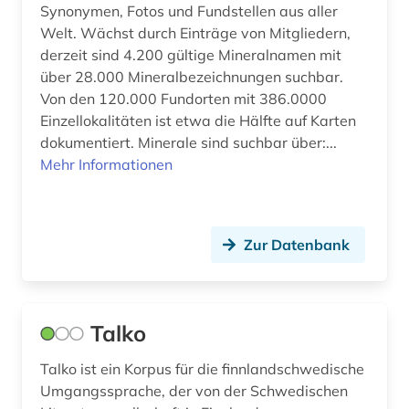
bauphysik (1)
Synonymen, Fotos und Fundstellen aus aller
Welt. Wächst durch Einträge von Mitgliedern,
baupreis (1)
derzeit sind 4.200 gültige Mineralnamen mit
über 28.000 Mineralbezeichnungen suchbar.
bauprodukt (1)
Von den 120.000 Fundorten mit 386.0000
Einzellokalitäten ist etwa die Hälfte auf Karten
baurecht (2)
dokumentiert. Minerale sind suchbar über:...
bausanierung (1)
Mehr Informationen
baustoff (4)
baustoffe (1)
Zur Datenbank
baustoffkunde (1)
bautechnik (2)
Talko
bauunternehmer (1)
Talko ist ein Korpus für die finnlandschwedische
bauvorhaben (1)
Umgangssprache, der von der Schwedischen