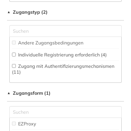
adel (2)
Zeitungs-, Zeitschriftenbibliographie (2
)
Musikwissenschaft (57)
Zugangstyp (2)
▲
adelsfamilie (1)
Natur- und Umweltschutz (61)
adressbuch (3)
Pädagogik (36)
adressen (1)
Andere Zugangsbedingungen
Philosophie (6)
adressverzeichnis (3)
Individuelle Registrierung erforderlich (4)
Physik (47)
aerospace (1)
Zugang mit Authentifizierungsmechanismen
Politologie (148)
(11)
afrika (6)
Psychologie (22)
agder (2)
Zugangsform (1)
▲
Rechtswissenschaft (107)
agrarforschung (1)
Romanistik (12)
agrargeschichte (1)
Slavistik (4)
EZProxy
agrarmarkt (2)
Soziologie (141)