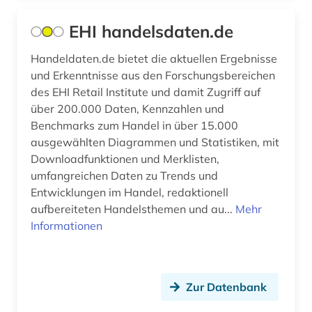
Israel (3)
anlage (1)
EHI handelsdaten.de
Italien (12)
anleger (1)
Handeldaten.de bietet die aktuellen Ergebnisse
Japan (6)
und Erkenntnisse aus den Forschungsbereichen
annotierte sprachdatenbank (1)
des EHI Retail Institute und damit Zugriff auf
Jugoslawien (1)
anorganische chemie (5)
über 200.000 Daten, Kennzahlen und
Kanada (11)
Benchmarks zum Handel in über 15.000
anorganische verbindungen (1)
ausgewählten Diagrammen und Statistiken, mit
Korea (1)
Downloadfunktionen und Merklisten,
anpassung (1)
umfangreichen Daten zu Trends und
Kroatien (1)
anschrift (1)
Entwicklungen im Handel, redaktionell
Lettland (3)
aufbereiteten Handelsthemen und au...
Mehr
anthologie (2)
Informationen
Liechtenstein (2)
anthropogene klimaänderung (1)
Litauen (3)
antibiotikaresistenz (1)
Zur Datenbank
Luxemburg (3)
antifaschismus (1)