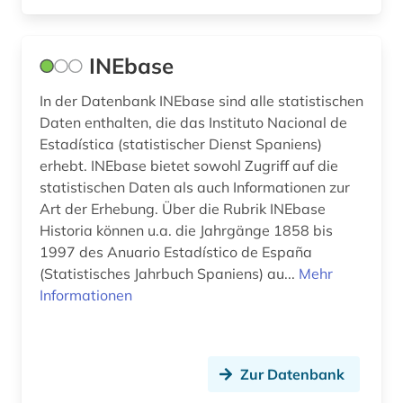
auslandsschulden (3)
auslandsvermögen (1)
INEbase
auslandsverschuldung (3)
In der Datenbank INEbase sind alle statistischen
Daten enthalten, die das Instituto Nacional de
ausschreibung (1)
Estadística (statistischer Dienst Spaniens)
aussprache (1)
erhebt. INEbase bietet sowohl Zugriff auf die
statistischen Daten als auch Informationen zur
ausstellung (1)
Art der Erhebung. Über die Rubrik INEbase
Historia können u.a. die Jahrgänge 1858 bis
ausstellungskatalog (1)
1997 des Anuario Estadístico de España
(Statistisches Jahrbuch Spaniens) au...
australien (1)
Mehr
Informationen
auswanderer (2)
auswanderung (7)
Zur Datenbank
auswanderungspolitik (1)