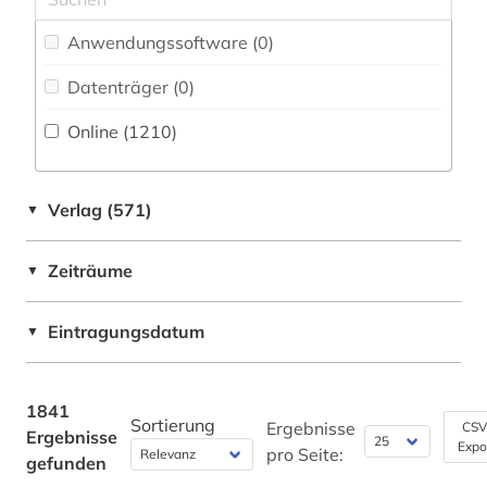
Bayern (45)
alte sorte (1)
Anwendungssoftware (0
)
Belgien (8)
altenglisch (1)
Datenträger (0
)
Berlin (3)
alter (1)
Online (1210
)
Bosnien-Herzegowina (2)
altern (1)
Brandenburg (3)
alternativbewegung (1)
Verlag (571)
▼
Bulgarien (1)
alternative (1)
Zeiträume
▼
Byzantinisches Reich (1)
alternativmedizin (1)
China (5)
Eintragungsdatum
▼
altertum (1)
Daenemark (81)
altnordisch (2)
Deutschland (235)
1841
Sortierung
aluminium (1)
Ergebnisse
CSV
Ergebnisse
Expo
Deutschland (DDR) (11)
pro Seite:
gefunden
amager (1)