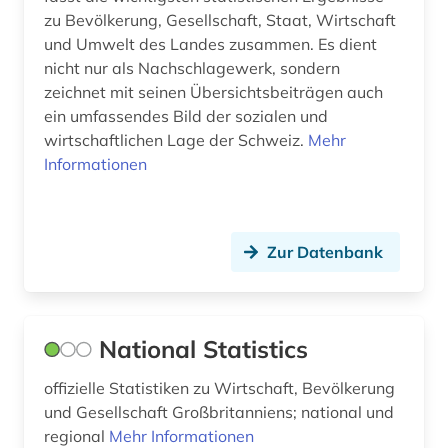
berlin (7)
zu Bevölkerung, Gesellschaft, Staat, Wirtschaft
und Umwelt des Landes zusammen. Es dient
berliner mauer (1)
nicht nur als Nachschlagewerk, sondern
zeichnet mit seinen Übersichtsbeiträgen auch
beruf (1)
ein umfassendes Bild der sozialen und
wirtschaftlichen Lage der Schweiz.
Mehr
berufe (1)
Informationen
berufliche fortbildung (2)
berufsforschung (1)
Zur Datenbank
berufskrankheit (1)
berufsschule (1)
National Statistics
berufung professur (2)
besatzung (2)
offizielle Statistiken zu Wirtschaft, Bevölkerung
und Gesellschaft Großbritanniens; national und
beschwerde (1)
regional
Mehr Informationen