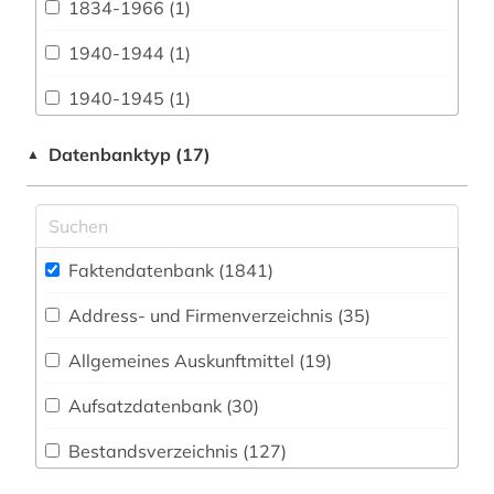
1834-1966 (1)
Buch- und Bibliothekswesen,
Informationswissenschaft (27)
1940-1944 (1)
Chemie und Pharmazie (209)
1940-1945 (1)
Elektrotechnik, Elektronik, Nachrichtentechnik
1948-1980 (1)
Datenbanktyp (17)
▲
(41)
3d-karte (1)
Energietechnik (57)
3r-prinzip (2)
Ethnologie (47)
Faktendatenbank (1841
)
aacr (1)
Geographie (101)
Address- und Firmenverzeichnis (35
)
aarhus (3)
Geowissenschaften (71)
Allgemeines Auskunftmittel (19
)
abbaubarer kunststoff (1)
Germanistik. Niederlandistik. Skandinavistik
(68)
Aufsatzdatenbank (30
)
abbildung (1)
Geschichte (358)
Bestandsverzeichnis (127
)
abbildungen (1)
Geschichte der Pädagogik und des