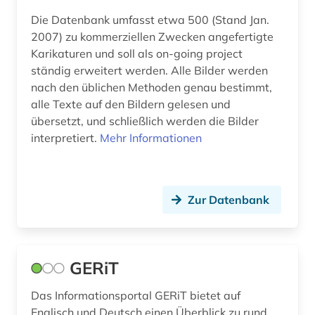
außerschulische bildung (1)
Die Datenbank umfasst etwa 500 (Stand Jan.
2007) zu kommerziellen Zwecken angefertigte
avantgarde (1)
Karikaturen und soll als on-going project
ständig erweitert werden. Alle Bilder werden
baden-württemberg (8)
nach den üblichen Methoden genau bestimmt,
baden-württemberg. landesversorgungsamt
alle Texte auf den Bildern gelesen und
baden-württemberg (1)
übersetzt, und schließlich werden die Bilder
interpretiert.
Mehr Informationen
bakterien (1)
balkanromanistik (1)
Zur Datenbank
baltikum (1)
bank (2)
banken (1)
GERiT
bankenstatistik (3)
Das Informationsportal GERiT bietet auf
Englisch und Deutsch einen Überblick zu rund