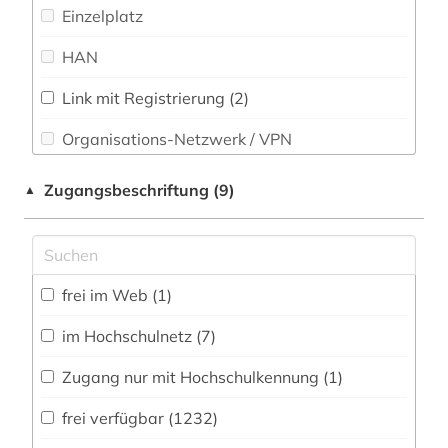
Einzelplatz
agrarprodukt (2)
Sport (6)
HAN
agrarsoziologie (1)
Technik (67)
agrarwirtchaft (1)
Link mit Registrierung (2)
Theologie und Religionswissenschaften (39)
Organisations-Netzwerk / VPN
agrarwirtschaft (1)
Werkstoffwissenschaften und
Shibboleth
Fertigungstechnik (84)
agrarwissenschaft (1)
Zugangsbeschriftung (9)
▲
Zugriff vor Ort
ahnenforschung (1)
Wirtschaftswissenschaften (433)
Wissenschaftskunde, Forschung, Hochschul-,
akademie der künste (1)
Museumswesen (22)
frei im Web (1)
akademie der wissenschaften (1)
im Hochschulnetz (7)
akte (1)
Zugang nur mit Hochschulkennung (1)
aktie (3)
frei verfügbar (1232)
aktienanalyse (4)