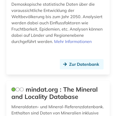
bauingenieurwesen (1)
Demoskopische statistische Daten über die
voraussichtliche Entwicklung der
baukostenermittlung (1)
Weltbevölkerung bis zum Jahr 2050. Analysiert
werden dabei auch Einflussfaktoren wie
bauleistung (1)
Fruchtbarkeit, Epidemien, etc. Analysen können
baum (3)
dabei auf Länder und Regionenebene
durchgeführt werden.
Mehr Informationen
baumart (1)
baumaschine (1)
Zur Datenbank
baumaschinen (1)
baumaßnahme (1)
baumkrankheiten (1)
mindat.org : The Mineral
and Locality Database
baumschäden (1)
Mineraldaten- und Mineral-Referenzdatenbank.
baumschädlinge (1)
Enthalten sind Daten von Mineralien inklusive