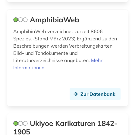
ausweis (1)
AmphibiaWeb
ausweisung (1)
autobiographie (1)
AmphibiaWeb verzeichnet zurzeit 8606
Spezies. (Stand März 2023) Ergänzend zu den
außenhandel (8)
Beschreibungen werden Verbreitungskarten,
Bild- und Tondokumente und
außenhandel mit industriegütern (3)
Literaturverzeichnisse angeboten.
Mehr
Informationen
außenhandelsfinanzierung (1)
außenhandelsstatistik (5)
außenministerium (2)
Zur Datenbank
außenpolitik (2)
außenwirtschaft (2)
Ukiyoe Karikaturen 1842-
außenwirtschaftspolitik (1)
1905