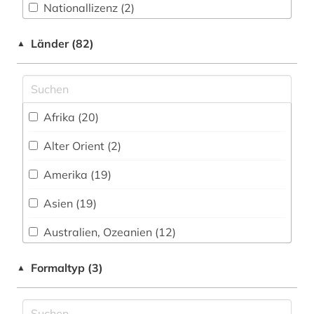
Nationallizenz (2)
aktieninformationen (4)
Nationallizenz-Login für registrierte
aktienkurse (1)
Länder (82)
▲
Einzelpersonen (1)
aktienmarkt (1)
alexander von humboldt (1)
Afrika (20)
allgemeines sozialversicherungsgesetz (1)
Alter Orient (2)
allgemeines verwaltungsrecht (1)
Amerika (19)
allierte (1)
Asien (19)
alltag (1)
Australien, Ozeanien (12)
aloys ludwig (1)
Baden-Wuerttemberg (11)
Formaltyp (3)
▲
alpen (1)
Baltikum (1)
altbaumodernisierung (1)