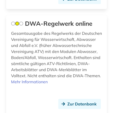
aufführung (1)
aufgabensammlung (10)
DWA-Regelwerk online
auflagenhöhe (1)
Gesamtausgabe des Regelwerks der Deutschen
aufmaß (1)
Vereinigung für Wasserwirtschaft, Abwasser
aufsatzsammlung (2)
und Abfall e.V. (früher Abwassertechnische
Vereinigung ATV) mit den Modulen Abwasser,
aufsätze (1)
Boden/Abfall, Wasserwirtschaft. Enthalten sind
sämtliche gültigen ATV-Richtlinien, DWA-
august wilhelm iffland (1)
Arbeitsblätter und DWA-Merkblätter im
auktion (1)
Volltext. Nicht enthalten sind die DWA-Themen.
Mehr Informationen
auktionshaus (2)
auktionskatalog (5)
Zur Datenbank
auktionspreis (1)