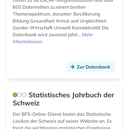
Daten zu 58 ESCAP-Mitgliedsstaaten und über
behörden (1)
600 Datenreihen zu einem breiten
Themenspektrum, darunter: Bevölkerung
bekleidung (1)
Bildung Gesundheit Armut und Ungleichheit
Gender Wirtschaft Umwelt Konnektivität Die
belgien (8)
Datenbank wird zweimal jährl...
Mehr
benchmarking (1)
Informationen
beobachtungsstudie (1)
berechnung (1)
Zur Datenbank
bergbau (3)
bergbaustatistik (2)
Statistisches Jahrbuch der
bergen (2)
Schweiz
bericht (1)
Der BFS-Online-Dienst bietet das Statistische
Lexikon der Schweiz auf seiner Website an. Es
berichterstattung (1)
fasst die wichtigsten statistischen Ergebnisse