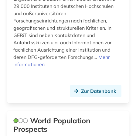
bankgeheimnis (1)
29.000 Instituten an deutschen Hochschulen
und außeruniversitären
bankwesen (2)
Forschungseinrichtungen nach fachlichen,
bantusprachen (1)
geografischen und strukturellen Kriterien. In
GERiT sind neben Kontaktdaten und
bargheer (1)
Anfahrtsskizzen u.a. auch Informationen zur
fachlichen Ausrichtung einer Institution und
bat-wert (1)
deren DFG-geförderten Forschungs...
Mehr
bauabrechnung (1)
Informationen
bauakademie (1)
baubetrieb (2)
Zur Datenbank
baudenkmal (3)
bauernhof (5)
World Population
baugeräte (1)
Prospects