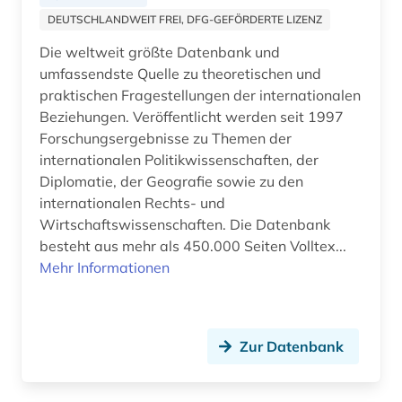
arzneimittelmarkt (3)
DEUTSCHLANDWEIT FREI, DFG-GEFÖRDERTE LIZENZ
arzneimittelprüfung (1)
Die weltweit größte Datenbank und
umfassendste Quelle zu theoretischen und
arzneimittelrezeptor (1)
praktischen Fragestellungen der internationalen
arzneimittelsicherheit (1)
Beziehungen. Veröffentlicht werden seit 1997
Forschungsergebnisse zu Themen der
arzneimittelwechselwirkung (1)
internationalen Politikwissenschaften, der
Diplomatie, der Geografie sowie zu den
arzneimittelzulassung (1)
internationalen Rechts- und
Wirtschaftswissenschaften. Die Datenbank
arzneipflanzen (1)
besteht aus mehr als 450.000 Seiten Volltex...
arzneistoffe (2)
Mehr Informationen
aschach (1)
asean-staaten (1)
Zur Datenbank
asiatisch-pazifischer raum (2)