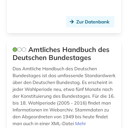
beschäftigung (4)
beschäftigungstherapie (1)
Zur Datenbank
besetzung (3)
besoldung (1)
Amtliches Handbuch des
bestimmung (1)
Deutschen Bundestages
bestimmungsbuch (1)
Das Amtliche Handbuch des Deutschen
Bundestages ist das umfassende Standardwerk
bestäubungsökologie (1)
über den Deutschen Bundestag. Es erscheint in
beton (1)
jeder Wahlperiode neu, etwa fünf Monate nach
der Konstituierung des Bundestages. Für die 16.
betrieb umweltschutz (1)
bis 18. Wahlperiode (2005 - 2016) findet man
Informationen im Webarchiv. Stammdaten zu
betriebliche altersversorgung (1)
den Abgeordneten von 1949 bis heute findet
betriebliches informationssystem (1)
man auch in einer XML-Datei
Mehr