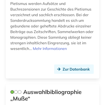
Pietismus werden Aufsätze und
geistesgeschichte (1)
Buchrezensionen zur Geschichte des Pietismus
verzeichnet und sachlich erschlossen. Bei der
geisteswissenschaft (1)
Sonderdrucksammlung handelt es sich um
gebundene oder geheftete Abdrucke einzelner
geisteswissenschaften (8)
Beiträge aus Zeitschriften, Sammelwerken oder
genealogie (3)
Monographien. Diese Sammlung obliegt keiner
strengen inhaltlichen Eingrenzung, sie ist im
germania sacra (1)
wesentlich...
Mehr Informationen
gesangbuch (1)
geschichte (38)
Zur Datenbank
geschichte (200-600 n. chr.) (1)
geschichte 1073-1085 (1)
Auswahlbibliographie
geschichte 1400-1700 (1)
„Muße“
geschichte 1485-1788 (1)