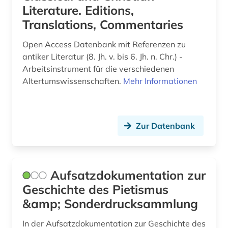
Literature. Editions,
frühchristentum (2)
Translations, Commentaries
frühdruck (1)
Open Access Datenbank mit Referenzen zu
frühe neuzeit (5)
antiker Literatur (8. Jh. v. bis 6. Jh. n. Chr.) -
Arbeitsinstrument für die verschiedenen
fundamentalismus (1)
Altertumswissenschaften.
Mehr Informationen
förderverein (1)
führer (1)
Zur Datenbank
fürsorge (1)
galloromanistik (2)
Aufsatzdokumentation zur
gaon (1)
Geschichte des Pietismus
&amp; Sonderdrucksammlung
gegenreformation (1)
geheimdienst (1)
In der Aufsatzdokumentation zur Geschichte des