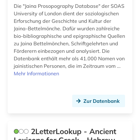
bibelwissenschaft (7)
Italien (6)
Die "Jaina Prosopography Database" der SOAS
University of London dient der soziologischen
bibelübersetzung (1)
Japan (1)
Erforschung der Geschichte und Kultur der
Jaina-Bettelmönche. Dafür wurden zahlreiche
bibliografie (15)
Luxemburg (1)
bio-bibliographische und epigraphische Quellen
bibliographie (9)
Mittelamerika (1)
zu Jaina Bettelmönchen, Schriftgelehrten und
Förderern einbezogen und analysiert. Die
bibliothek (3)
Moldawien (1)
Datenbank enthält mehr als 41.000 Namen von
jainistischen Personen, die im Zeitraum vom ...
bibliothekskatalog (1)
Niederlande (5)
Mehr Informationen
biblische archäologie (1)
Niedersachsen (5)
bildarchiv (1)
Nordrhein-Westfalen (2)
Zur Datenbank
bilddatenbank (2)
Oesterreich (4)
bildstock (1)
Osmanisches Reich (1)
2LetterLookup - Ancient
biografie (4)
Ostasien (3)