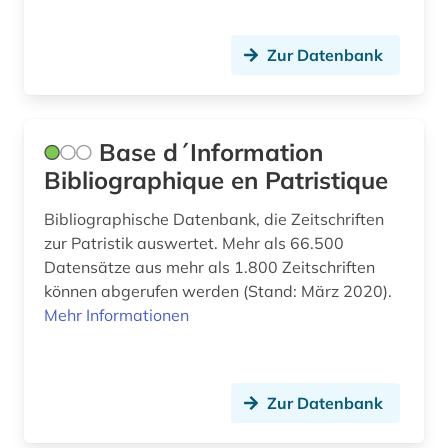
heiliger (4)
helmaspergersches notariatsinstrument (1)
Zur Datenbank
hessen (1)
hessen-nassau (1)
Base d´Information
hinduismus (1)
Bibliographique en Patristique
hispanistik (1)
Bibliographische Datenbank, die Zeitschriften
zur Patristik auswertet. Mehr als 66.500
historische persönlichkeit (1)
Datensätze aus mehr als 1.800 Zeitschriften
holocaust (2)
können abgerufen werden (Stand: März 2020).
Mehr Informationen
homiletik (1)
humanismus (2)
Zur Datenbank
höhlentempel (1)