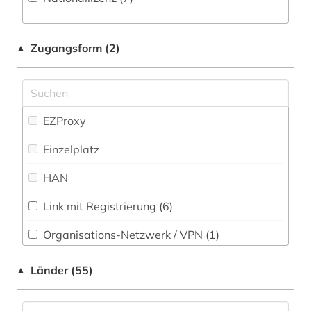
arabisch (6)
Zeitung (2
)
Musikwissenschaft (20)
arabistik (3)
Zeitungs-, Zeitschriftenbibliographie (2
)
Natur- und Umweltschutz (5)
Zugangsform (2)
▲
aramäisch (1)
Pädagogik (16)
architektur (5)
Philosophie (46)
archiv (2)
EZProxy
Physik (6)
archival documents (1)
Einzelplatz
Politologie (16)
archäologie (1)
HAN
Psychologie (9)
argumentation (1)
Link mit Registrierung (6)
Rechtswissenschaft (43)
asien (1)
Organisations-Netzwerk / VPN (1)
Romanistik (9)
asien-afrika-wissenschaft (1)
Shibboleth
Länder (55)
▲
Slavistik (12)
asien-afrika-wissenschaften (1)
Zugriff vor Ort
Soziologie (26)