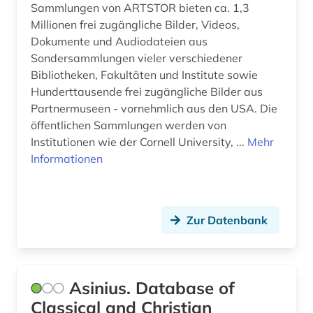
Sammlungen von ARTSTOR bieten ca. 1,3
franziskanerorden (1)
Millionen frei zugängliche Bilder, Videos,
Dokumente und Audiodateien aus
französische landesgeschichte (1)
Sondersammlungen vieler verschiedener
frau (1)
Bibliotheken, Fakultäten und Institute sowie
Hunderttausende frei zugängliche Bilder aus
frauen (1)
Partnermuseen - vornehmlich aus den USA. Die
öffentlichen Sammlungen werden von
freie wohlfahrtspflege (1)
Institutionen wie der Cornell University, ...
Mehr
Informationen
freiheit (1)
frieden (1)
friedensethik (1)
Zur Datenbank
friedensforschung (1)
friedenspolitik (1)
Asinius. Database of
friedenssicherung (1)
Classical and Christian