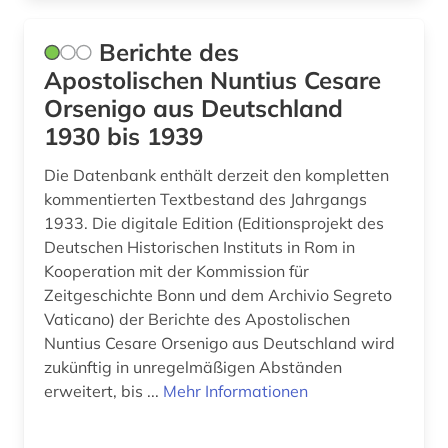
iberoromanistik (1)
Berichte des
index (1)
Apostolischen Nuntius Cesare
indien (2)
Orsenigo aus Deutschland
indoarische sprachen (1)
1930 bis 1939
inhaltsverzeichnis (1)
Die Datenbank enthält derzeit den kompletten
kommentierten Textbestand des Jahrgangs
inkunabel (1)
1933. Die digitale Edition (Editionsprojekt des
Deutschen Historischen Instituts in Rom in
innenarchitektur (1)
Kooperation mit der Kommission für
inschriften (1)
Zeitgeschichte Bonn und dem Archivio Segreto
Vaticano) der Berichte des Apostolischen
internationale kooperation (1)
Nuntius Cesare Orsenigo aus Deutschland wird
zukünftig in unregelmäßigen Abständen
interreligiosität (1)
erweitert, bis ...
Mehr Informationen
interreligiöse beziehung (1)