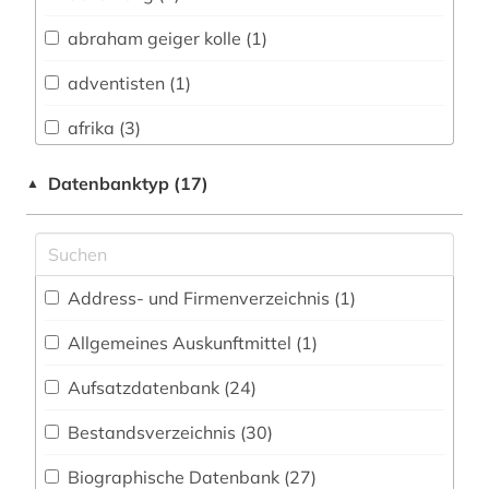
Biologie, Biotechnologie (11)
abraham geiger kolle (1)
Buch- und Bibliothekswesen,
Informationswissenschaft (31)
adventisten (1)
Chemie und Pharmazie (8)
afrika (3)
Elektrotechnik, Elektronik, Nachrichtentechnik
ahnenforschung (1)
Datenbanktyp (17)
▲
(5)
akkadisch (1)
Energietechnik (6)
akronym (1)
Ethnologie (25)
Address- und Firmenverzeichnis (1
)
almanach (1)
Geographie (14)
Allgemeines Auskunftmittel (1
)
alte geschichte (2)
Geowissenschaften (8)
Aufsatzdatenbank (24
)
altenpflege (1)
Germanistik. Niederlandistik. Skandinavistik
(22)
Bestandsverzeichnis (30
)
alter orient (2)
Geschichte (128)
Biographische Datenbank (27
)
altertumswissenschaft (4)