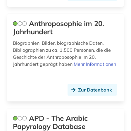
ethik (1)
ethnologie (1)
Anthroposophie im 20.
eugenio pacelli (1)
Jahrhundert
europa (1)
Biographien, Bilder, biographische Daten,
Bibliographien zu ca. 1.500 Personen, die die
europäische geistesgeschichte (1)
Geschichte der Anthroposophie im 20.
evangelienbücher (1)
Jahrhundert geprägt haben
Mehr Informationen
evangelisch (1)
evangelisch-lutherische kirche in oldenburg
Zur Datenbank
(1)
evangelisch-lutherische landeskirche
hannovers (2)
APD - The Arabic
evangelisch-lutherische landeskirche in
Papyrology Database
braunschweig (1)