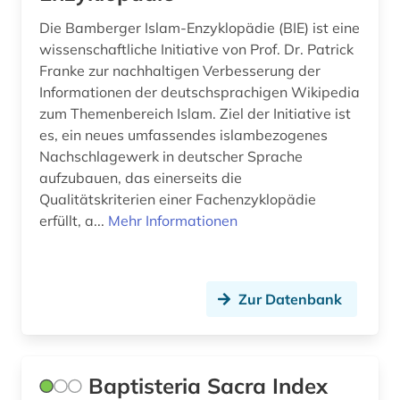
Die Bamberger Islam-Enzyklopädie (BIE) ist eine
gewerkschaftsbewegung (1)
wissenschaftliche Initiative von Prof. Dr. Patrick
goethezeit (1)
Franke zur nachhaltigen Verbesserung der
Informationen der deutschsprachigen Wikipedia
gottesdienst (2)
zum Themenbereich Islam. Ziel der Initiative ist
es, ein neues umfassendes islambezogenes
gottfried wilhelm leibniz (1)
Nachschlagewerk in deutscher Sprache
aufzubauen, das einerseits die
grabinschrift (1)
Qualitätskriterien einer Fachenzyklopädie
grabmal (1)
erfüllt, a...
Mehr Informationen
grabstein (1)
grammatik (1)
Zur Datenbank
gregorianischer gesang (2)
gregorius <vii. (1)
Baptisteria Sacra Index
griechenland (1)