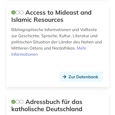
Schweden (3)
buddhismus (6)
Access to Mideast and
Schweiz (3)
Islamic Resources
burkina faso (1)
Serbien (1)
Bibliographische Informationen und Volltexte
byzantinistik (2)
zur Geschichte, Sprache, Kultur, Literatur und
Suedamerika (2)
böhmische länder (1)
politischen Situation der Länder des Nahen und
Suedasien (3)
Mittleren Ostens und Nordafrikas.
Mehr
calvinismus (1)
Informationen
Suedosteuropa (1)
caritas (1)
Thueringen (3)
carmelite studies (1)
Zur Datenbank
Tschechische Republik (2)
cesare orsenigo (1)
Tuerkei (2)
chemie (1)
USA (2)
Adressbuch für das
choral (2)
katholische Deutschland
Ukraine (1)
chorgestühl (1)