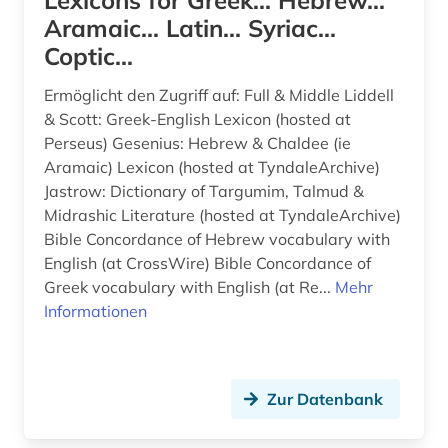
Lexicons for Greek... Hebrew...
biographie (4)
Osteuropa (2)
Aramaic... Latin... Syriac...
Coptic...
bonhoeffer, dietrich | evangelischer theologe;
Palaestina (1)
lyriker; widerstandskämpfer (1)
Ermöglicht den Zugriff auf: Full & Middle Liddell
Polen (2)
bosnien-herzegowina (1)
& Scott: Greek-English Lexicon (hosted at
Rheinland-Pfalz (2)
Perseus) Gesenius: Hebrew & Chaldee (ie
brauchtum (1)
Aramaic) Lexicon (hosted at TyndaleArchive)
Roemisches Reich (1)
Jastrow: Dictionary of Targumim, Talmud &
bremische evangelische kirche (1)
Midrashic Literature (hosted at TyndaleArchive)
Rumänien (1)
brief (2)
Bible Concordance of Hebrew vocabulary with
Russland, Sowjetunion (2)
English (at CrossWire) Bible Concordance of
briefsammlung (2)
Greek vocabulary with English (at Re...
Mehr
Saarland (1)
Informationen
buchgeschichte (1)
Sachsen (4)
buchgestaltung (1)
Sachsen-Anhalt (2)
buchhandel (1)
Zur Datenbank
Schleswig-Holstein (1)
buchrolle (1)