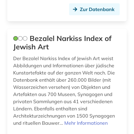
iran (1)
Zur Datenbank
iranische sprachen (2)
iranistik (4)
Bezalel Narkiss Index of
isaac (1)
Jewish Art
islam (13)
Der Bezalel Narkiss Index of Jewish Art weist
islamische architektur (2)
Abbildungen und Informationen über jüdische
Kunstartefakte auf der ganzen Welt nach. Die
islamische kunst (3)
Datenbank enthält über 260.000 Bilder (mit
Wasserzeichen versehen) von Objekten und
islamische staaten (1)
Artefakten aus 700 Museen, Synagogen und
islamische theologie (1)
privaten Sammlungen aus 41 verschiedenen
Ländern. Ebenfalls enthalten sind
islamischer staat (1)
Architekturzeichnungen von 1500 Synagogen
und rituellen Bauwer...
Mehr Informationen
islamisches recht (1)