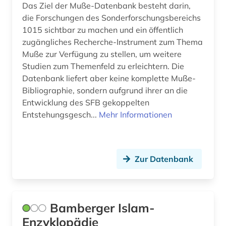
Das Ziel der Muße-Datenbank besteht darin,
geschichte 1500-1900 (1)
die Forschungen des Sonderforschungsbereichs
1015 sichtbar zu machen und ein öffentlich
geschichte 1535-1820 (1)
zugängliches Recherche-Instrument zum Thema
Muße zur Verfügung zu stellen, um weitere
geschichte 1778-1819 (1)
Studien zum Themenfeld zu erleichtern. Die
Datenbank liefert aber keine komplette Muße-
geschichte 1900-2000 (2)
Bibliographie, sondern aufgrund ihrer an die
geschichte 1917-1929 (1)
Entwicklung des SFB gekoppelten
Entstehungsgesch...
Mehr Informationen
geschichte 1930-1939 (1)
geschichte 1945- (1)
Zur Datenbank
geschichte <1548-> (1)
geschichte anfänge - 1856 (1)
geschichte anfänge – 1968 (1)
Bamberger Islam-
Enzyklopädie
geschichtsschreibung (3)