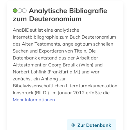
edwards (1)
Analytische Bibliografie
elektronische bibliothek (2)
zum Deuteronomium
elektronische zeitschrift (4)
AnaBiDeut ist eine analytische
Internetbibliographie zum Buch Deuteronomium
elektronisches buch (10)
des Alten Testaments, angelegt zum schnellen
englisch (1)
Suchen und Exportieren von Titeln. Die
Datenbank entstand aus der Arbeit der
entwicklungspolitik (1)
Alttestamentler Georg Braulik (Wien) und
Norbert Lohfink (Frankfurt a.M.) und war
epistemische logik (1)
zunächst ein Anhang zur
erasmus von rotterdam (1)
Bibelwissenschaftlichen Literaturdokumentation
Innsbruck (BILDI). Im Januar 2012 erfaßte die ...
erwachsenenkatechismus (1)
Mehr Informationen
erzdiözese salzburg (1)
erziehungswissenschaft (1)
Zur Datenbank