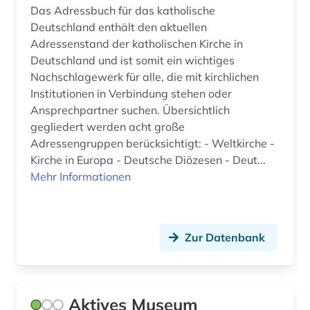
Das Adressbuch für das katholische
Ungarn (2)
christentum (7)
Deutschland enthält den aktuellen
Adressenstand der katholischen Kirche in
christliche ethik (1)
Deutschland und ist somit ein wichtiges
Nachschlagewerk für alle, die mit kirchlichen
christliche kunst (2)
Institutionen in Verbindung stehen oder
Ansprechpartner suchen. Übersichtlich
christliche literatur (1)
gegliedert werden acht große
christliche mission (1)
Adressengruppen berücksichtigt: - Weltkirche -
Kirche in Europa - Deutsche Diözesen - Deut...
chronik (1)
Mehr Informationen
chronologie (1)
côte divoire (1)
Zur Datenbank
dendi (1)
desiderius erasmus (1)
Aktives Museum
deutsch (3)