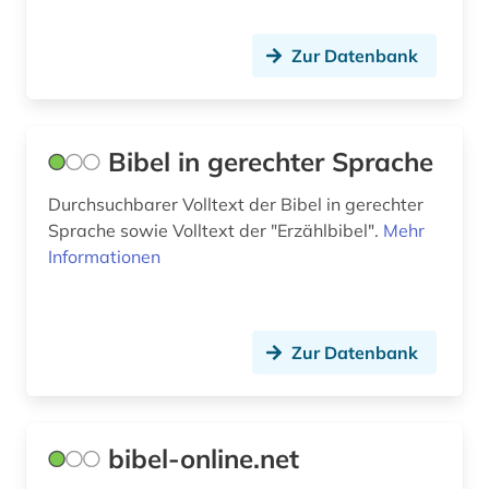
islamismus (1)
Zur Datenbank
islamwissenschaft (1)
islamwissenschaften (3)
israel (2)
Bibel in gerechter Sprache
israelische (1)
Durchsuchbarer Volltext der Bibel in gerechter
Sprache sowie Volltext der "Erzählbibel".
Mehr
italianistik (1)
Informationen
italien (1)
jahrbuch (1)
Zur Datenbank
jainismus (1)
jansenismus (1)
bibel-online.net
japan (1)