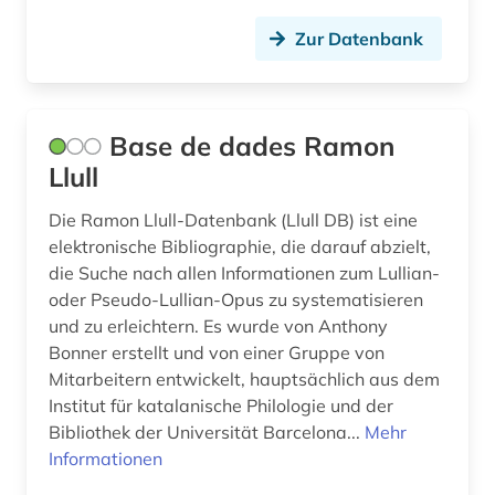
halacha (1)
Zur Datenbank
handschrift (10)
hasidim (1)
hausa (1)
Base de dades Ramon
Llull
hebraica (1)
Die Ramon Llull-Datenbank (Llull DB) ist eine
hebraika (1)
elektronische Bibliographie, die darauf abzielt,
hebraistik (3)
die Suche nach allen Informationen zum Lullian-
oder Pseudo-Lullian-Opus zu systematisieren
hebräisch (8)
und zu erleichtern. Es wurde von Anthony
Bonner erstellt und von einer Gruppe von
heilige (1)
Mitarbeitern entwickelt, hauptsächlich aus dem
Institut für katalanische Philologie und der
heiligenfest (1)
Bibliothek der Universität Barcelona...
Mehr
heiligenverehrung (1)
Informationen