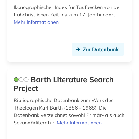
Ikonographischer Index für Taufbecken von der
griechenland (altertum) (1)
frühchristlichen Zeit bis zum 17. Jahrhundert
Mehr Informationen
griechisch (3)
grossbritannien (1)
Zur Datenbank
großbritannien (2)
gutenberg (1)
gutenberg-bibel (1)
Barth Literature Search
Project
göttinger musterbuch (1)
Bibliographische Datenbank zum Werk des
habad (1)
Theologen Karl Barth (1886 - 1968). Die
hadith (1)
Datenbank verzeichnet sowohl Primär- als auch
Sekundärliteratur.
Mehr Informationen
hagiographie (2)