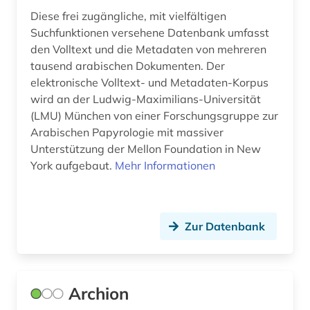
Diese frei zugängliche, mit vielfältigen
evangelisch-reformierte kirche (1)
Suchfunktionen versehene Datenbank umfasst
evangelische kirche (2)
den Volltext und die Metadaten von mehreren
tausend arabischen Dokumenten. Der
evangelische kirche der pfalz (1)
elektronische Volltext- und Metadaten-Korpus
wird an der Ludwig-Maximilians-Universität
evangelische kirche in berlin-brandenburg (1)
(LMU) München von einer Forschungsgruppe zur
evangelische kirche in hessen und nassau (1)
Arabischen Papyrologie mit massiver
Unterstützung der Mellon Foundation in New
evangelische kirche in mitteldeutschland (1)
York aufgebaut.
Mehr Informationen
evangelische kirche von kurhessen-waldeck
(1)
Zur Datenbank
evangelische kirche von westfalen (1)
evangelische landeskirche in baden (1)
evangelische landeskirche in württemberg (1)
Archion