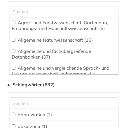
Agrar- und Forstwissenschaft, Gartenbau,
Ernährungs- und Haushaltswissenschaft (5)
Allgemeine Naturwissenschaft (16)
Allgemeine und fachübergreifende
Datenbanken (37)
Allgemeine und vergleichende Sprach- und
Literaturwissenschaft. Indogermanistik.
Außereuropäische Sprachen und Literaturen (38)
Schlagwörter (632)
▲
Anglistik. Amerikanistik (15)
Archäologie (23)
Architektur, Bauingenieur- und
abbreviation (1)
Vermessungswesen (17)
abkürzung (1)