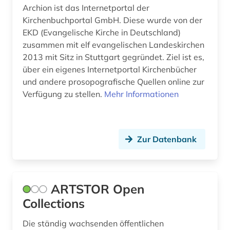
evangelische theologie (1)
Archion ist das Internetportal der
Kirchenbuchportal GmbH. Diese wurde von der
extremismus (1)
EKD (Evangelische Kirche in Deutschland)
fachinformationsdienst (1)
zusammen mit elf evangelischen Landeskirchen
2013 mit Sitz in Stuttgart gegründet. Ziel ist es,
fibel (1)
über ein eigenes Internetportal Kirchenbücher
und andere prosopografische Quellen online zur
finnland (1)
Verfügung zu stellen.
Mehr Informationen
flurdenkmal (1)
fontane, theodor | schriftsteller; übersetzer;
schriftsteller; kabarettist; journalist; kritiker;
Zur Datenbank
theaterkritiker; kriegsberichterstatter; apotheker;
librettist; historiker; romancier (1)
forschung (2)
ARTSTOR Open
fotografie (1)
Collections
frankreich (4)
Die ständig wachsenden öffentlichen