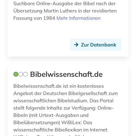
Suchbare Online-Ausgabe der Bibel nach der
jataka (1)
Übersetzung Martin Luthers in der revidierten
jerusalemer talmud (1)
Fassung von 1984
Mehr Informationen
jesuiten (3)
jiddisch (2)
Zur Datenbank
jiddistik (4)
johannes (1)
Bibelwissenschaft.de
john henry (1)
Bibelwissenschaft.de ist ein kostenloses
jonathan (1)
Angebot der Deutschen Bibelgesellschaft zum
wissenschaftlichen Bibelstudium. Das Portal
judaica (7)
stellt folgende Inhalte zur Verfügung: Online-
Bibeln (mit Urtext-Ausgaben und
judaika (1)
Bibelübersetzungen) WiBiLex: Das
judaistik (20)
wissenschaftliche Bibellexikon im Internet