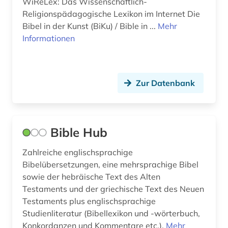
WiReLex: Das Wissenschaftlich-
juden (11)
Religionspädagogische Lexikon im Internet Die
Bibel in der Kunst (BiKu) / Bible in ...
Mehr
judentum (22)
Informationen
judenverfolgung (1)
judenvernichtung (2)
Zur Datenbank
judäo-georgisch (1)
jüdisch (1)
Bible Hub
jüdisch-arabisch (1)
Zahlreiche englischsprachige
jüdisch-persisch (1)
Bibelübersetzungen, eine mehrsprachige Bibel
jüdische kunst (1)
sowie der hebräische Text des Alten
Testaments und der griechische Text des Neuen
jüdische philosophie (1)
Testaments plus englischsprachige
Studienliteratur (Bibellexikon und -wörterbuch,
jüdische studien (4)
Konkordanzen und Kommentare etc.).
Mehr