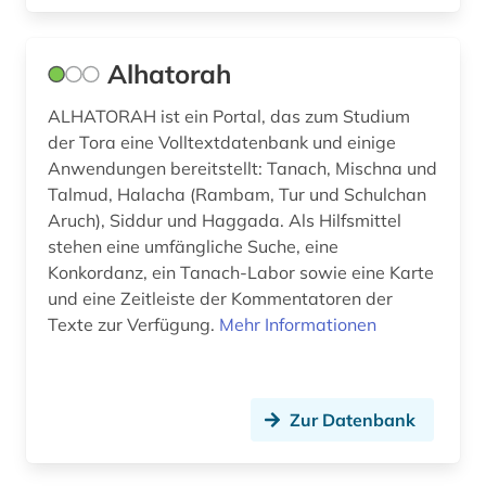
diplomatik (1)
discovery service (1)
Alhatorah
dissertationsdatenbank (1)
ALHATORAH ist ein Portal, das zum Studium
dogmatik (1)
der Tora eine Volltextdatenbank und einige
Anwendungen bereitstellt: Tanach, Mischna und
dominikaner (1)
Talmud, Halacha (Rambam, Tur und Schulchan
Aruch), Siddur und Haggada. Als Hilfsmittel
dreißigjähriger krieg (1)
stehen eine umfängliche Suche, eine
druckgeschichte (2)
Konkordanz, ein Tanach-Labor sowie eine Karte
und eine Zeitleiste der Kommentatoren der
druckwerk (1)
Texte zur Verfügung.
Mehr Informationen
dunhuang (1)
dunhuang-handschriften (1)
Zur Datenbank
e-learning (1)