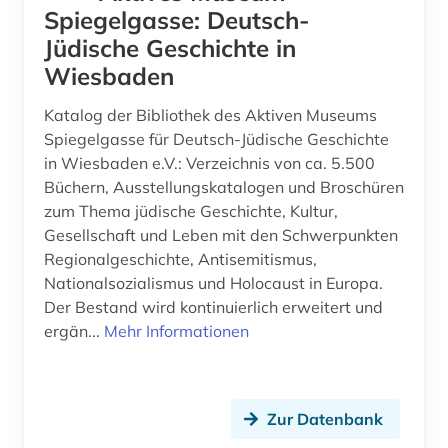
Spiegelgasse: Deutsch-
deutsches liturgisches institut (1)
Jüdische Geschichte in
Wiesbaden
deutschland (13)
Katalog der Bibliothek des Aktiven Museums
deutschland (1)
Spiegelgasse für Deutsch-Jüdische Geschichte
deutschsprachig (1)
in Wiesbaden e.V.: Verzeichnis von ca. 5.500
Büchern, Ausstellungskatalogen und Broschüren
diaspora (1)
zum Thema jüdische Geschichte, Kultur,
Gesellschaft und Leben mit den Schwerpunkten
digital database (1)
Regionalgeschichte, Antisemitismus,
Nationalsozialismus und Holocaust in Europa.
digitale edition (1)
Der Bestand wird kontinuierlich erweitert und
digitalisat (2)
ergän...
Mehr Informationen
digitalisate (1)
digitalisierung (3)
Zur Datenbank