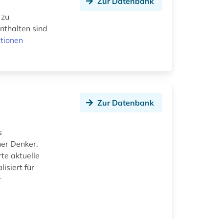
Zur Datenbank
 zu
Enthalten sind
tionen
Zur Datenbank
s
her Denker,
te aktuelle
isiert für
r