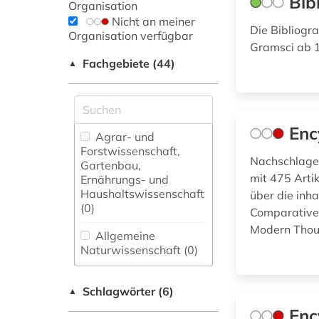
Bib
Organisation
Nicht an meiner
Die Bibliogr
Organisation verfügbar
Gramsci ab 
Fachgebiete (44)
▲
Enc
Agrar- und
Forstwissenschaft,
Nachschlagew
Gartenbau,
mit 475 Arti
Ernährungs- und
Haushaltswissenschaft
über die inh
(0)
Comparative 
Modern Though
Allgemeine
Naturwissenschaft (0)
Allgemeine und
Schlagwörter (6)
fachübergreifende
▲
Datenbanken (0)
Enc