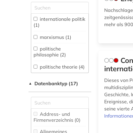
Allgemeine und
Nachschlagew
vergleichende Sprach-
zeitgenössisc
und
internationale politik
Literaturwissenschaft.
mehr als 900
(1)
Indogermanistik.
Außereuropäische
marxismus (1)
Sprachen und
Literaturen (0)
politische
philosophie (2)
Con
Anglistik.
Amerikanistik (0)
politische theorie (4)
internat
Archäologie (0)
politische
Dieses von P
Datenbanktyp (17)
▲
wissenschaft (1)
multidiszipli
Architektur,
Geschichte, 
Bauingenieur- und
wörterbuch (2)
Vermessungswesen (0)
Ereignisse, d
seine vierte 
Biologie,
Address- und
Informatione
Biotechnologie (0)
Firmenverzeichnis (0
)
Buch- und
Allgemeines