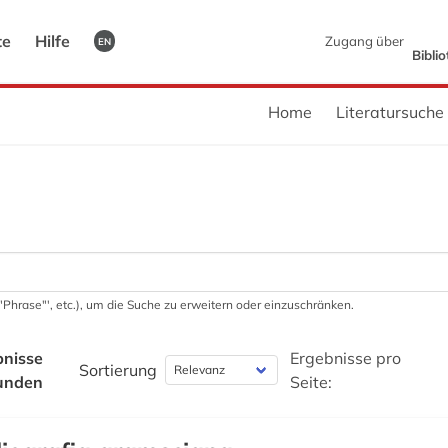
te
Hilfe
Zugang über
EN
Bibli
Home
Literatursuche
 '"Phrase"', etc.), um die Suche zu erweitern oder einzuschränken.
bnisse
Ergebnisse pro
Sortierung
unden
Seite: