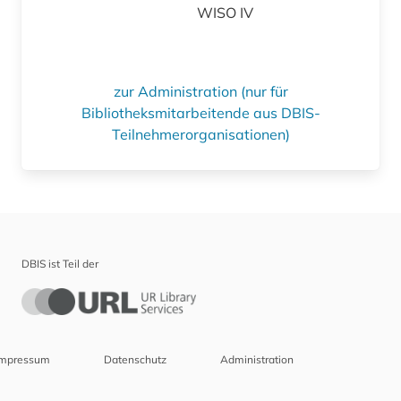
WISO IV
zur Administration (nur für
Bibliotheksmitarbeitende aus DBIS-
Teilnehmerorganisationen)
DBIS ist Teil der
Impressum
Datenschutz
Administration