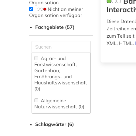
Ban
Organisation
Interact
Nicht an meiner
Organisation verfügbar
Diese Datenb
Fachgebiete (57)
▲
Zeitreihen e
zum Teil sei
XML, HTML.
Agrar- und
Forstwissenschaft,
Gartenbau,
Ernährungs- und
Haushaltswissenschaft
(0)
Allgemeine
Naturwissenschaft (0)
Allgemeine und
Schlagwörter (6)
fachübergreifende
▲
Datenbanken (0)