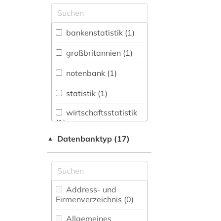
Allgemeine und
vergleichende Sprach-
und
bankenstatistik (1)
Literaturwissenschaft.
Indogermanistik.
großbritannien (1)
Außereuropäische
Sprachen und
notenbank (1)
Literaturen (0)
statistik (1)
Anglistik.
Amerikanistik (0)
wirtschaftsstatistik
(1)
Archäologie (0)
Datenbanktyp (17)
▲
Architektur,
zahlungsbilanzstatistik
Bauingenieur- und
(1)
Vermessungswesen (0)
Biologie,
Address- und
Biotechnologie (0)
Firmenverzeichnis (0
)
Buch- und
Allgemeines