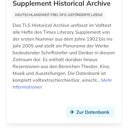
Supplement Historical Archive
bulgarisch (1)
Makedonien (1)
bulgaristik (2)
DEUTSCHLANDWEIT FREI, DFG-GEFÖRDERTE LIZENZ
Mittelamerika (2)
Das TLS Historical Archive umfasst im Volltext
cae systeme (1)
alle Hefte des Times Literary Supplement von
Moldawien (1)
chemie (3)
der ersten Nummer aus dem Jahre 1902 bis ins
Montenegro (2)
Jahr 2005 und stellt ein Panorama der Werke
china (2)
bedeutender Schriftsteller und Denker in diesem
Niederlande (8)
Zeitraum dar. Es enthält darüber hinaus
chinesisch (2)
Rezensionen aus den Bereichen Theater, Kino,
Niedersachsen (1)
Musik und Ausstellungen. Die Datenbank ist
christopher marlowe (1)
komplett volltextrecherchierbar, einschl...
Nordamerika (1)
Mehr
coluccio salutati (1)
Informationen
Nordrhein-Westfalen (1)
cristoforo landino (1)
Norwegen (1)
dante (1)
Zur Datenbank
Oesterreich (5)
darstellende kunst (2)
Ostasien (2)