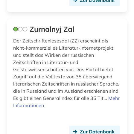
Zur Datenbank
kapnist (1)
karibik (1)
Zurnalnyj Zal
kassel (1)
Der Zeitschriftenlesesaal (ZZ) erscheint als
kaste (1)
nicht-kommerzielles Literatur-Internetprojekt
und stellt das Wirken der russischen
katalog (4)
Zeitschriften in Literatur- und
kinder (1)
Geisteswissenschaften vor. Das Portal bietet
Zugriff auf die Volltexte von 35 überwiegend
kinder- und hausmärchen (1)
literarischen Zeitschriften in russischer Sprache,
die in Russland und im Ausland erschienen sind.
kinderbuch (2)
Es gibt einen Generalindex für alle 35 Tit...
Mehr
kinderliteratur (3)
Informationen
klassik (2)
klassische studien (2)
Zur Datenbank