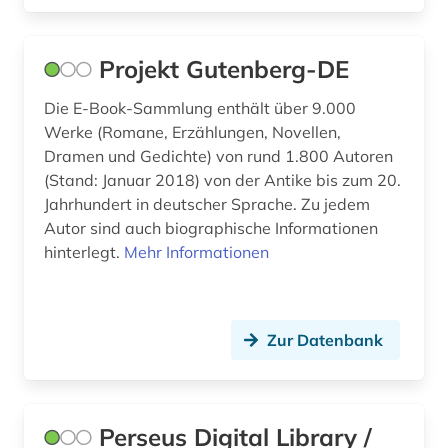
geschichte 1793-1830 (1)
geschichte 1800- (1)
Projekt Gutenberg-DE
geschichte 1800-1900 (1)
Die E-Book-Sammlung enthält über 9.000
geschichte 1800-1920 (1)
Werke (Romane, Erzählungen, Novellen,
Dramen und Gedichte) von rund 1.800 Autoren
geschichte 1800-1930 (1)
(Stand: Januar 2018) von der Antike bis zum 20.
Jahrhundert in deutscher Sprache. Zu jedem
geschichte 1801-1878 (1)
Autor sind auch biographische Informationen
geschichte 1813-1837 (1)
hinterlegt.
Mehr Informationen
geschichte 1820-1870 (1)
geschichte 1827-1923 (1)
Zur Datenbank
geschichte 1870-1920 (1)
geschichte 1900- (1)
Perseus Digital Library /