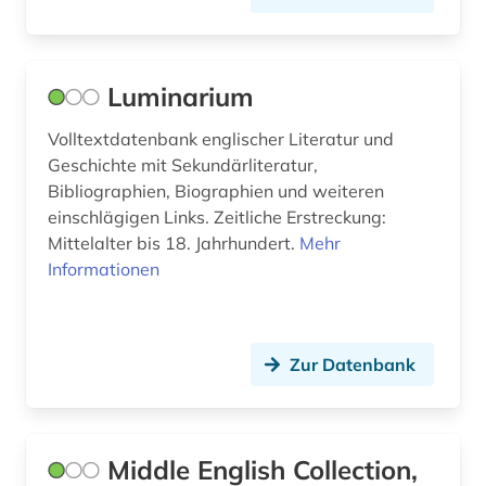
holocaust (1)
humanismus (1)
Luminarium
iberoromanistik (4)
Volltextdatenbank englischer Literatur und
incipit (1)
Geschichte mit Sekundärliteratur,
indien (2)
Bibliographien, Biographien und weiteren
einschlägigen Links. Zeitliche Erstreckung:
indische sprachen (1)
Mittelalter bis 18. Jahrhundert.
Mehr
Informationen
indologie (1)
indolologie (1)
Zur Datenbank
informatik (1)
informationswissenschaft (1)
informationswissenschaften (1)
Middle English Collection,