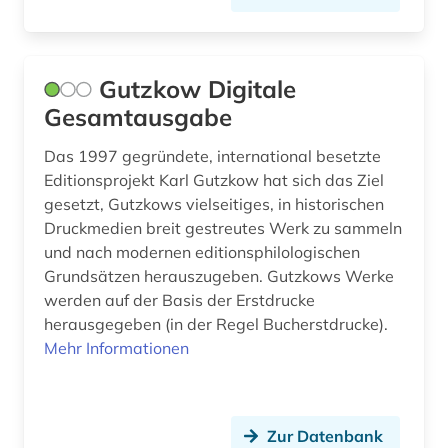
kommentar (1)
konkordanz (4)
Gutzkow Digitale
kontrollrat (1)
Gesamtausgabe
korolenko (1)
Das 1997 gegründete, international besetzte
Editionsprojekt Karl Gutzkow hat sich das Ziel
korpus (3)
gesetzt, Gutzkows vielseitiges, in historischen
Druckmedien breit gestreutes Werk zu sammeln
kriminologie (1)
und nach modernen editionsphilologischen
kritik (2)
Grundsätzen herauszugeben. Gutzkows Werke
werden auf der Basis der Erstdrucke
kritische ausgabe (2)
herausgegeben (in der Regel Bucherstdrucke).
Mehr Informationen
kroatien (1)
krylov (1)
kultur (10)
Zur Datenbank