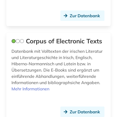
geschichte 1400-2015 (1)
Zur Datenbank
geschichte 1500 - 1700 (1)
geschichte 1500-1700 (1)
Corpus of Electronic Texts
geschichte 1500-1900 (2)
Datenbank mit Volltexten der irischen Literatur
geschichte 1500-1918 (1)
und Literaturgeschichte in Irisch, Englisch,
geschichte 1500-2014 (1)
Hiberno-Normannisch und Latein bzw. in
Übersetzungen. Die E-Books sind ergänzt um
geschichte 1552-1802 (1)
einführende Abhandlungen, weiterführende
Informationen und bibliographsiche Angaben.
geschichte 1600-1700 (2)
Mehr Informationen
geschichte 1641-1700 (1)
geschichte 1700 ff. (1)
Zur Datenbank
geschichte 1700-1900 (1)