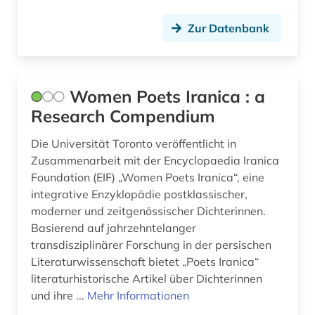
geographie (1)
Zur Datenbank
gercen (1)
germanen (1)
Women Poets Iranica : a
germanische altertumskunde (1)
Research Compendium
germanistik (1)
Die Universität Toronto veröffentlicht in
Zusammenarbeit mit der Encyclopaedia Iranica
gesamtausgabe (1)
Foundation (EIF) „Women Poets Iranica“, eine
integrative Enzyklopädie postklassischer,
geschichte (67)
moderner und zeitgenössischer Dichterinnen.
geschichte &lt;1731-1869&gt; (1)
Basierend auf jahrzehntelanger
transdisziplinärer Forschung in der persischen
geschichte 1000-1800 (1)
Literaturwissenschaft bietet „Poets Iranica“
literaturhistorische Artikel über Dichterinnen
geschichte 1000-1917 (1)
und ihre ...
Mehr Informationen
geschichte 1400-1700 (1)