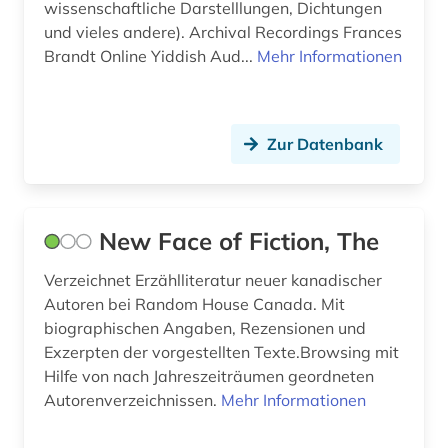
wissenschaftliche Darstelllungen, Dichtungen
frauenbewegung (1)
und vieles andere). Archival Recordings Frances
Brandt Online Yiddish Aud...
Mehr Informationen
frauenbild (1)
frauenforschung (2)
Zur Datenbank
frauengeschichte (1)
frauenliteratur (1)
galicisch-portugiesisch (1)
New Face of Fiction, The
galloromanistik (8)
Verzeichnet Erzählliteratur neuer kanadischer
Autoren bei Random House Canada. Mit
geistesleben (4)
biographischen Angaben, Rezensionen und
Exzerpten der vorgestellten Texte.Browsing mit
geisteswissenschaften (1)
Hilfe von nach Jahreszeiträumen geordneten
genealogie (1)
Autorenverzeichnissen.
Mehr Informationen
geografie (2)