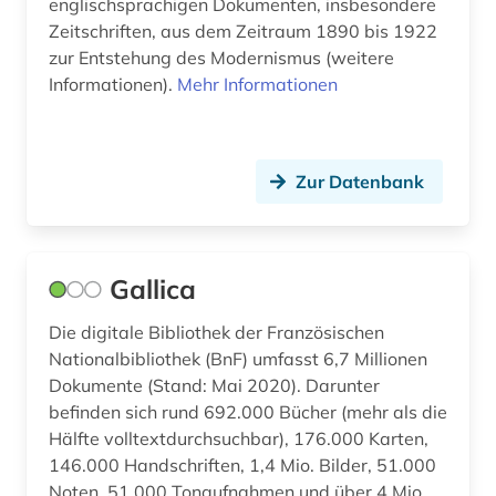
Ungarn (2)
englischsprachigen Dokumenten, insbesondere
eneasroman (2)
Zeitschriften, aus dem Zeitraum 1890 bis 1922
zur Entstehung des Modernismus (weitere
england (6)
Informationen).
Mehr Informationen
englisch (22)
englisches sprachgebiet (5)
Zur Datenbank
enzyklopädie (7)
epik (1)
Gallica
erstlingswerk (2)
Die digitale Bibliothek der Französischen
erzählung (1)
Nationalbibliothek (BnF) umfasst 6,7 Millionen
Dokumente (Stand: Mai 2020). Darunter
ethnographie (1)
befinden sich rund 692.000 Bücher (mehr als die
europa (2)
Hälfte volltextdurchsuchbar), 176.000 Karten,
146.000 Handschriften, 1,4 Mio. Bilder, 51.000
expressionismus (1)
Noten, 51.000 Tonaufnahmen und über 4 Mio.