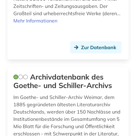
Zeitschriften- und Zeitungsausgaben. Der
fachdidaktik (1)
Großteil sind urheberrechtsfreie Werke (deren...
faksimile (1)
Mehr Informationen
fernsehen (1)
feuilleton (1)
Zur Datenbank
fid (1)
fid altertumswissenschaften - propylaeum (1)
Archivdatenbank des
fid asien (2)
Goethe- und Schiller-Archivs
fid darstellende kunst (1)
Im Goethe- und Schiller-Archiv Weimar, dem
1885 gegründeten ältesten Literaturarchiv
fid lateinamerika (1)
Deutschlands, werden über 150 Nachlässe und
Institutionenbestände im Gesamtumfang von 5
fid nordeuropa (1)
Mio Blatt für die Forschung und Öffentlichkeit
fid ost-, ostmittel- und südosteuropa (1)
erschlossen - mit Schwerpunkt in der Literatur,