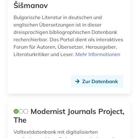
Šišmanov
dostojevskij (1)
Slowakei (1)
Bulgarische Literatur in deutschen und
drama (1)
englischen Übersetzungen ist in dieser
Slowenien (1)
druck (2)
dreisprachigen bibliographischen Datenbank
Spanien (3)
recherchierbar. Das Portal dient als interaktives
drucklegung (1)
Forum für Autoren, Übersetzer, Herausgeber,
Suedamerika (2)
Literaturkritiker und Leser.
Mehr Informationen
druckwerk (1)
Suedasien (1)
dänemark (3)
Suedosteuropa (1)
edition (1)
Zur Datenbank
Tschechische Republik (3)
elektronische bibliothek (3)
Tuerkei (1)
elektronische zeitschrift (4)
Modernist Journals Project,
USA (15)
The
elektronisches buch (25)
Ukraine (3)
empfindsamkeit (2)
Volltextdatenbank mit digitalisierten