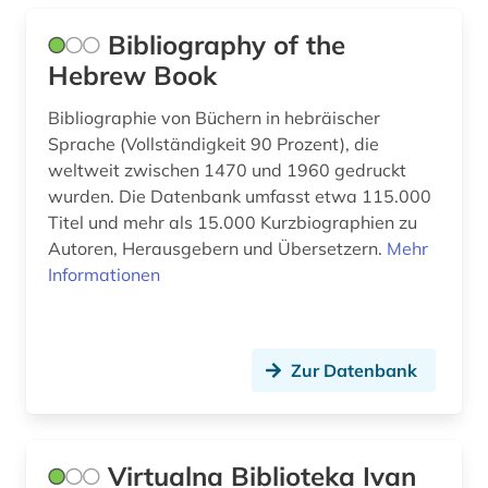
das wunderbare (1)
Bibliography of the
Osteuropa (4)
datensammlung (2)
Hebrew Book
Ostmitteleuropa (1)
denkmal (1)
Bibliographie von Büchern in hebräischer
Polen (1)
Sprache (Vollständigkeit 90 Prozent), die
design (2)
weltweit zwischen 1470 und 1960 gedruckt
Portugal (1)
deutsch (55)
wurden. Die Datenbank umfasst etwa 115.000
Roemisches Reich (5)
Titel und mehr als 15.000 Kurzbiographien zu
deutsche sagen (1)
Autoren, Herausgebern und Übersetzern.
Mehr
Rumänien (1)
Informationen
deutsches sprachgebiet (9)
Russland, Sowjetunion (10)
deutschland (10)
Schweden (2)
Zur Datenbank
deutschland ddr (1)
Schweiz (3)
digitalisat (1)
Serbien (2)
dobroljubov (1)
Virtualna Biblioteka Ivan
Skandinavien (3)