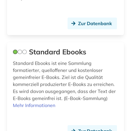
judaistik (5)
juden (6)
Zur Datenbank
judentum (3)
judenverfolgung (1)
Standard Ebooks
jugend (2)
Standard Ebooks ist eine Sammlung
jugendbuch (1)
formatierter, quelloffener und kostenloser
gemeinfreier E-Books. Ziel ist die Qualität
jugendliteratur (3)
kommerziell produzierter E-Books zu erreichen.
kafka (1)
Es wird davon ausgegangen, dass der Text der
E-Books gemeinfrei ist. (E-Book-Sammlung)
kanada (4)
Mehr Informationen
kanjur (2)
kanon (1)