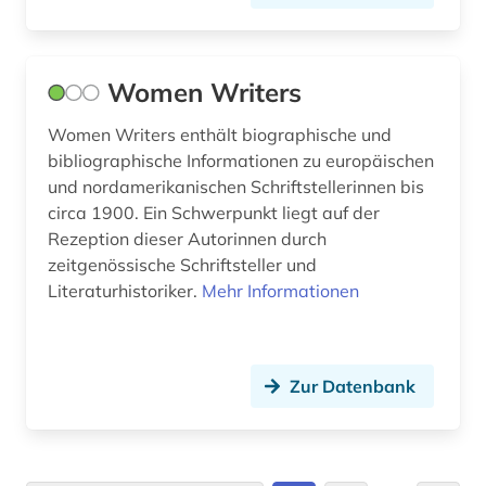
kulturwissenschaften (8)
kunst (14)
Women Writers
kunstgeschichte (1)
Women Writers enthält biographische und
bibliographische Informationen zu europäischen
kunststoffe (1)
und nordamerikanischen Schriftstellerinnen bis
kurden (1)
circa 1900. Ein Schwerpunkt liegt auf der
Rezeption dieser Autorinnen durch
kurdisch (1)
zeitgenössische Schriftsteller und
Literaturhistoriker.
Mehr Informationen
kurdistan (1)
kuriosität (1)
körperschaft (1)
Zur Datenbank
künste (2)
landesbibliothek und murhardsche bibliothek