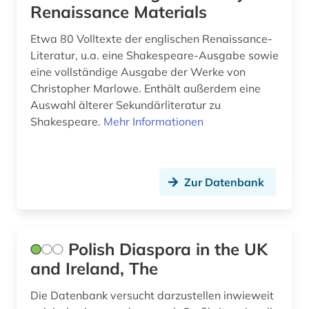
geschichte 1900-2000 (1)
Renaissance Materials
geschichte 1945- (4)
Etwa 80 Volltexte der englischen Renaissance-
Literatur, u.a. eine Shakespeare-Ausgabe sowie
geschichte 600-1999 (1)
eine vollständige Ausgabe der Werke von
geschichte 800-1150 (1)
Christopher Marlowe. Enthält außerdem eine
Auswahl älterer Sekundärliteratur zu
geschichte 800-1500 (1)
Shakespeare.
Mehr Informationen
geschichte 800-1900 (6)
geschichte <1100-1900> (1)
Zur Datenbank
geschichte <1475-1700> (2)
geschichte <1701-1800> (1)
Polish Diaspora in the UK
geschichte anfänge-2000 (1)
and Ireland, The
geschichte anfänge-2004 (1)
Die Datenbank versucht darzustellen inwieweit