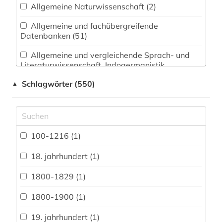
Allgemeine Naturwissenschaft (2)
Allgemeine und fachübergreifende
Datenbanken (51)
Allgemeine und vergleichende Sprach- und
Literaturwissenschaft. Indogermanistik.
Außereuropäische Sprachen und Literaturen
Schlagwörter (550)
▲
(112)
Anglistik. Amerikanistik (5)
Archäologie (1)
100-1216 (1)
Architektur, Bauingenieur- und
Vermessungswesen (4)
18. jahrhundert (1)
Biologie, Biotechnologie (1)
1800-1829 (1)
Buch- und Bibliothekswesen,
1800-1900 (1)
Informationswissenschaft (13)
19. jahrhundert (1)