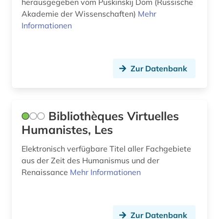
herausgegeben vom Puskinskij Dom (Russische
gutzkow, karl | schriftsteller; dramaturg;
dramatiker; publizist; journalist; philologe;
Akademie der Wissenschaften)
Mehr
dramaturg; erzähler; schriftsteller; lyriker (1)
Informationen
handbuch (2)
handelsnamen (1)
Zur Datenbank
handschrift (4)
hebräisch (2)
Bibliothèques Virtuelles
hessisches staatsarchiv marburg (1)
Humanistes, Les
hexerei (1)
Elektronisch verfügbare Titel aller Fachgebiete
aus der Zeit des Humanismus und der
hispanics (1)
Renaissance
Mehr Informationen
hispanistik (5)
historische sprachwissenschaft (1)
Zur Datenbank