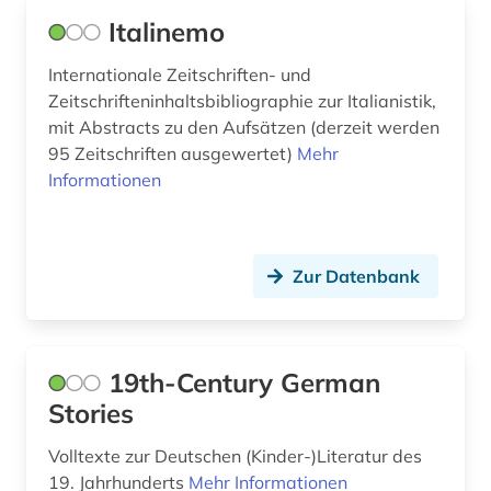
isländisch (1)
Italinemo
italianistik (4)
Internationale Zeitschriften- und
Zeitschrifteninhaltsbibliographie zur Italianistik,
italien (1)
mit Abstracts zu den Aufsätzen (derzeit werden
italienisch (12)
95 Zeitschriften ausgewertet)
Mehr
Informationen
italienische literatur (1)
jacob (2)
Zur Datenbank
japan (1)
japanisch (2)
japanologie (3)
19th-Century German
Stories
jiddisch (2)
Volltexte zur Deutschen (Kinder-)Literatur des
jiddistik (2)
19. Jahrhunderts
Mehr Informationen