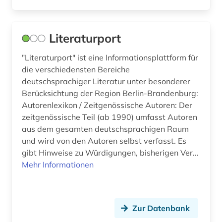
geschichte 1700-1980 (1)
Literaturport
geschichte 1720-1785 (1)
"Literaturport" ist eine Informationsplattform für
geschichte 1730-1790 (1)
die verschiedensten Bereiche
geschichte 1749-1924 (3)
deutschsprachiger Literatur unter besonderer
Berücksichtung der Region Berlin-Brandenburg:
geschichte 1750-1850 (1)
Autorenlexikon / Zeitgenössische Autoren: Der
zeitgenössische Teil (ab 1990) umfasst Autoren
geschichte 1770-1785 (1)
aus dem gesamten deutschsprachigen Raum
und wird von den Autoren selbst verfasst. Es
geschichte 1782-1903 (1)
gibt Hinweise zu Würdigungen, bisherigen Ver...
geschichte 1786-1805 (1)
Mehr Informationen
geschichte 1789-1870 (1)
geschichte 1789-1960 (2)
Zur Datenbank