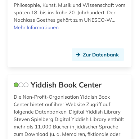
Philosophie, Kunst, Musik und Wissenschaft vom
fid slawistik (5)
späten 18. bis ins frühe 20. Jahrhundert. Der
Nachlass Goethes gehört zum UNESCO-W...
film (4)
Mehr Informationen
filmwissenschaft (1)
forschungsprojekt (1)
Zur Datenbank
forum (1)
foto (1)
Yiddish Book Center
fotografie (3)
Die Non-Profit-Organisation Yiddish Book
frankreich (6)
Center bietet auf ihrer Website Zugriff auf
französisch (19)
folgende Datenbanken: Digital Yiddish Library
Steven Spielberg Digital Yiddish Library enthält
frau (2)
mehr als 11.000 Bücher in jiddischer Sprache
zum Download (u. a. Memoiren, fiktionale oder
frauen (1)