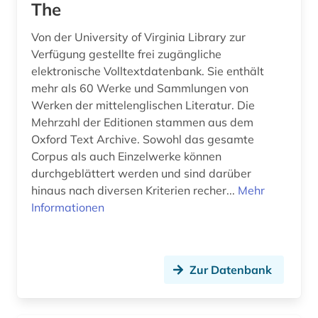
The
inhalt (1)
Von der University of Virginia Library zur
inkunabel (2)
Verfügung gestellte frei zugängliche
interdisziplinäre forschung (1)
elektronische Volltextdatenbank. Sie enthält
mehr als 60 Werke und Sammlungen von
internetquelle (1)
Werken der mittelenglischen Literatur. Die
Mehrzahl der Editionen stammen aus dem
iran (2)
Oxford Text Archive. Sowohl das gesamte
iranistik (1)
Corpus als auch Einzelwerke können
durchgeblättert werden und sind darüber
irisch (2)
hinaus nach diversen Kriterien recher...
Mehr
Informationen
irland (5)
islam (1)
Zur Datenbank
islamische staaten (1)
island (1)