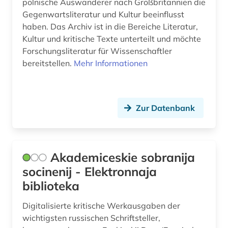
polnische Auswanderer nach Großbritannien die
geschichte anfänge-300 (1)
Gegenwartsliteratur und Kultur beeinflusst
geschlechterforschung (2)
haben. Das Archiv ist in die Bereiche Literatur,
Kultur und kritische Texte unterteilt und möchte
gesellschaft (3)
Forschungsliteratur für Wissenschaftler
bereitstellen.
Mehr Informationen
gogol (1)
goncarov (1)
grammatik (2)
Zur Datenbank
griechisch (11)
grimm (4)
Akademiceskie sobranija
socinenij - Elektronnaja
grossbritannien (2)
biblioteka
großbritannien (15)
Digitalisierte kritische Werkausgaben der
gumilev (1)
wichtigsten russischen Schriftsteller,