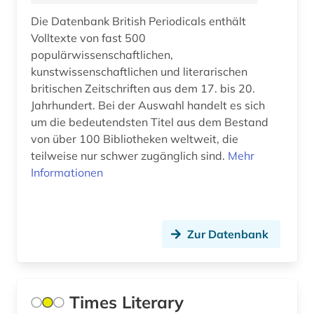
brandenburg (1)
Die Datenbank British Periodicals enthält
Irland (5)
brief (1)
Volltexte von fast 500
Island (2)
populärwissenschaftlichen,
briefe (1)
kunstwissenschaftlichen und literarischen
Israel (4)
britischen Zeitschriften aus dem 17. bis 20.
briefsammlung (1)
Jahrhundert. Bei der Auswahl handelt es sich
Italien (9)
brontë (1)
um die bedeutendsten Titel aus dem Bestand
Japan (3)
von über 100 Bibliotheken weltweit, die
buch (4)
teilweise nur schwer zugänglich sind.
Mehr
Jugoslawien (1)
Informationen
buchdruck (2)
Kanada (4)
buchwesen (1)
Kroatien (2)
Zur Datenbank
buchwissenschaft (1)
Lettland (1)
buddhismus (2)
Litauen (1)
bulgarien (1)
Times Literary
Luxemburg (1)