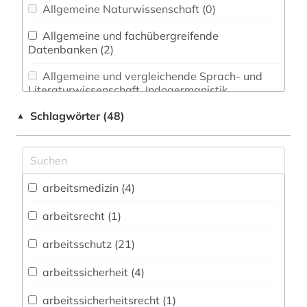
Allgemeine Naturwissenschaft (0)
Allgemeine und fachübergreifende
Datenbanken (2)
Allgemeine und vergleichende Sprach- und
Literaturwissenschaft. Indogermanistik.
Außereuropäische Sprachen und Literaturen (0)
Schlagwörter (48)
▲
Anglistik. Amerikanistik (0)
Archäologie (0)
Architektur, Bauingenieur- und
arbeitsmedizin (4)
Vermessungswesen (2)
arbeitsrecht (1)
Biologie, Biotechnologie (1)
arbeitsschutz (21)
Buch- und Bibliothekswesen,
Informationswissenschaft (0)
arbeitssicherheit (4)
Chemie und Pharmazie (9)
arbeitssicherheitsrecht (1)