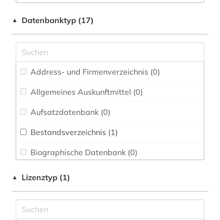
E-Book Sammlungen (0)
arbeitsstoff (1)
Datenbanktyp (17)
▲
Elektrotechnik, Elektronik, Nachrichtentechnik
bat-wert (1)
(0)
berlin (1)
Energietechnik (2)
Address- und Firmenverzeichnis (0
)
bibliografin (1)
Ethnologie (0)
Allgemeines Auskunftmittel (0
)
bodenschutz (1)
Fakultät Biotechnologie - Sammlung wichtiger
Datenbanken (0)
Aufsatzdatenbank (0
)
brandschutz (1)
Fakultät Elektrotechnik - Sammlung wichtiger
Bestandsverzeichnis (1
)
bundesanstalt für arbeitsschutz und
Datenbanken (0)
arbeitsmedizin (2)
Biographische Datenbank (0
)
Fakultät Gestaltung - Sammlung wichtiger
chemie (9)
Datenbanken (0)
Buchhandelsverzeichnis (0
)
Lizenztyp (1)
▲
datensammlung (1)
Fakultät Informatik - Sammlung wichtiger
Disziplinäre Forschungsdatenrepositorien (0
)
Datenbanken (0)
dortmund (1)
Disziplinäre Repositorien (0
)
Fakultät Informationstechnik - Sammlung