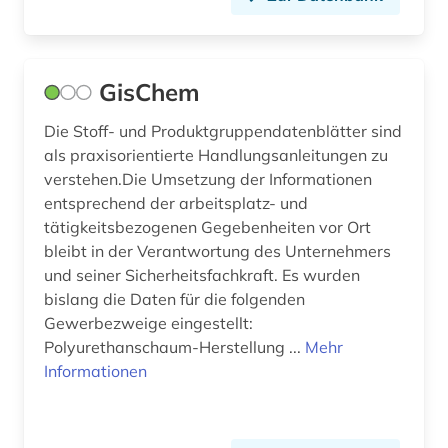
Slavistik (0)
Soziologie (0)
GisChem
Sport (0)
Die Stoff- und Produktgruppendatenblätter sind
Statistik (0)
als praxisorientierte Handlungsanleitungen zu
verstehen.Die Umsetzung der Informationen
Technik (3)
entsprechend der arbeitsplatz- und
tätigkeitsbezogenen Gegebenheiten vor Ort
Theologie und Religionswissenschaften (0)
bleibt in der Verantwortung des Unternehmers
Werkstoffwissenschaften und
und seiner Sicherheitsfachkraft. Es wurden
Fertigungstechnik (2)
bislang die Daten für die folgenden
Gewerbezweige eingestellt:
Wirtschaftswissenschaften (5)
Polyurethanschaum-Herstellung ...
Mehr
Wissenschaftskunde, Forschung, Hochschul-,
Informationen
Museumswesen (0)
Wörterbücher (0)