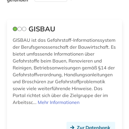
steuer (1)
Musikwissenschaft (0)
strahlenschutz (1)
Natur- und Umweltschutz (5)
GISBAU
technik (1)
Normen und Patente (0)
GISBAU ist das Gefahrstoff-Informationssystem
technische sicherheit (1)
Pädagogik (0)
der Berufsgenossenschaft der Bauwirtschaft. Es
umweltschutz (4)
Philosophie (0)
bietet umfassende Informationen über
Gefahrstoffe beim Bauen, Renovieren und
unfallschutz (1)
Physik (0)
Reinigen, Betriebsanweisungen gemäß §14 der
Gefahrstoffverordnung, Handlungsanleitungen
verordnungen (1)
Politologie (0)
und Broschüren zur Gefahrstoffproblematik
verwaltungsvorschriften (1)
sowie viele weiterführende Hinweise. Das
Psychologie (0)
Portal richtet sich über die Zielgruppe der im
verwaltungswissenschaft (1)
Recht (0)
Arbeitssc...
Mehr Informationen
wasserrecht (1)
Rechtswissenschaft (7)
wirtschaft (1)
Romanistik (0)
Zur Datenbank