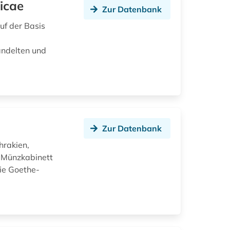
icae
Zur Datenbank
uf der Basis
andelten und
Zur Datenbank
rakien,
s Münzkabinett
ie Goethe-