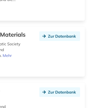
Materials
Zur Datenbank
tic Society
und
n.
Mehr
e
Zur Datenbank
end