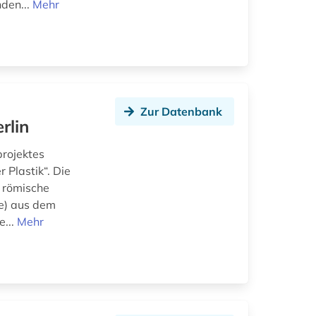
den...
Mehr
Zur Datenbank
rlin
rojektes
 Plastik“. Die
d römische
te) aus dem
e...
Mehr