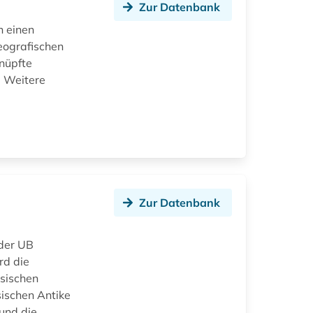
Zur Datenbank
n einen
eografischen
knüpfte
. Weitere
Zur Datenbank
 der UB
rd die
ssischen
sischen Antike
nd die...