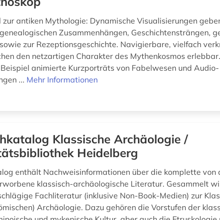
hoskop
l zur antiken Mythologie: Dynamische Visualisierungen gebe
u genealogischen Zusammenhängen, Geschichtensträngen, g
sowie zur Rezeptionsgeschichte. Navigierbare, vielfach ver
hen den netzartigen Charakter des Mythenkosmos erlebbar
Beispiel animierte Kurzporträts von Fabelwesen und Audio-
gen ...
Mehr Informationen
hkatalog Klassische Archäologie /
tätsbibliothek Heidelberg
log enthält Nachweisinformationen über die komplette von
rworbene klassisch-archäologische Literatur. Gesammelt wi
chlägige Fachliteratur (inklusive Non-Book-Medien) zur Kla
römischen) Archäologie. Dazu gehören die Vorstufen der klas
minoische und mykenische Kultur, aber auch die Etruskologie u