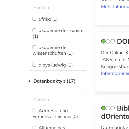
Allgemeine und
Mehr Informa
vergleichende Sprach-
und
afrika (1)
Literaturwissenschaft.
Indogermanistik.
akademie der künste
Außereuropäische
(1)
DON
Sprachen und
Literaturen (4)
akademie der
Der Online-K
wissenschaften (1)
Anglistik.
(ANS) nach. 
Amerikanistik (0)
aloys ludwig (1)
Kongressbänd
Informatione
Archäologie (1)
alte geschichte (1)
Datenbanktyp (17)
▲
Architektur,
altertum (12)
Bauingenieur- und
Vermessungswesen (1)
altertumswissenschaft
Bib
Biologie,
Address- und
(6)
dOrienta
Biotechnologie (1)
Firmenverzeichnis (0
)
Buch- und
Datenbank z
Allgemeines
altertumswissenschaften