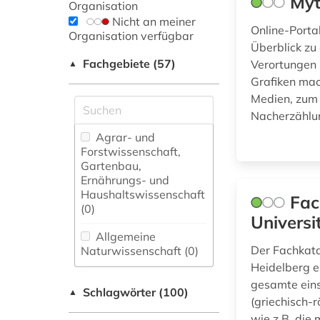
Myt
Organisation
Nicht an meiner
Online-Porta
Organisation verfügbar
Überblick z
Fachgebiete (57)
Verortungen 
▲
Grafiken mac
Medien, zum 
Nacherzählun
Agrar- und
Forstwissenschaft,
Gartenbau,
Ernährungs- und
Haushaltswissenschaft
Fac
(0)
Universi
Allgemeine
Der Fachkata
Naturwissenschaft (0)
Heidelberg e
Allgemeine und
gesamte eins
Schlagwörter (100)
fachübergreifende
▲
(griechisch-
Datenbanken (5)
wie z.B. die 