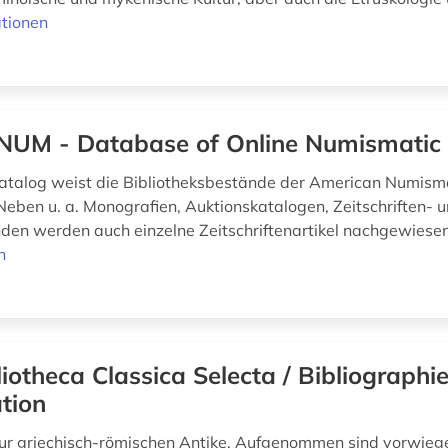
tionen
UM - Database of Online Numismatic 
atalog weist die Bibliotheksbestände der American Numisma
Neben u. a. Monografien, Auktionskatalogen, Zeitschriften- 
en werden auch einzelne Zeitschriftenartikel nachgewiese
n
liotheca Classica Selecta / Bibliographi
tion
ur griechisch-römischen Antike. Aufgenommen sind vorwieg