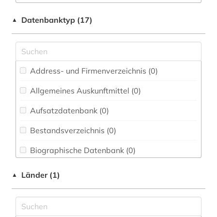
E-Book Sammlungen (0)
umweltschutz (1)
Datenbanktyp (17)
▲
Elektrotechnik, Elektronik, Nachrichtentechnik
verwaltungswissenschaft (1)
(0)
Energietechnik (0)
Address- und Firmenverzeichnis (0
)
Ethnologie (0)
Allgemeines Auskunftmittel (0
)
Fakultät Biotechnologie - Sammlung wichtiger
Datenbanken (0)
Aufsatzdatenbank (0
)
Fakultät Elektrotechnik - Sammlung wichtiger
Bestandsverzeichnis (0
)
Datenbanken (0)
Biographische Datenbank (0
)
Fakultät Gestaltung - Sammlung wichtiger
Datenbanken (0)
Buchhandelsverzeichnis (0
)
Länder (1)
▲
Fakultät Informatik - Sammlung wichtiger
Disziplinäre Forschungsdatenrepositorien (0
)
Datenbanken (0)
Disziplinäre Repositorien (0
)
Fakultät Informationstechnik - Sammlung