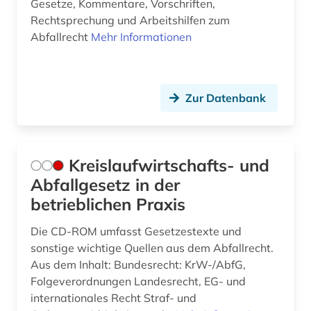
Gesetze, Kommentare, Vorschriften,
Musikwissenschaft (0)
Rechtsprechung und Arbeitshilfen zum
Abfallrecht
Mehr Informationen
Natur- und Umweltschutz (3)
Normen und Patente (0)
Zur Datenbank
Pädagogik (0)
Philosophie (0)
Physik (0)
Kreislaufwirtschafts- und
Abfallgesetz in der
Politologie (0)
betrieblichen Praxis
Psychologie (0)
Die CD-ROM umfasst Gesetzestexte und
Recht (0)
sonstige wichtige Quellen aus dem Abfallrecht.
Aus dem Inhalt: Bundesrecht: KrW-/AbfG,
Rechtswissenschaft (3)
Folgeverordnungen Landesrecht, EG- und
internationales Recht Straf- und
Romanistik (0)