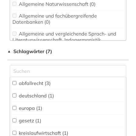
Allgemeine Naturwissenschaft (0)
Allgemeine und fachübergreifende
Datenbanken (0)
Allgemeine und vergleichende Sprach- und
Literaturwissenschaft. Indogermanistik.
Außereuropäische Sprachen und Literaturen (0)
Schlagwörter (7)
▲
Anglistik. Amerikanistik (0)
Archäologie (0)
Architektur, Bauingenieur- und
abfallrecht (3)
Vermessungswesen (0)
deutschland (1)
Biologie, Biotechnologie (0)
europa (1)
Buch- und Bibliothekswesen,
Informationswissenschaft (0)
gesetz (1)
Chemie und Pharmazie (0)
kreislaufwirtschaft (1)