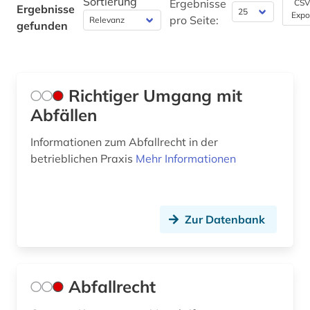
Sortierung
Ergebnisse
CSV
Ergebnisse
Geschichte der Pädagogik und des
Expo
pro Seite:
gefunden
Bildungswesens (0)
Gesundheitswissenschaften (0)
Informatik (0)
Richtiger Umgang mit
Abfällen
Klassische Philologie. Byzantinistik.
Mittellateinische und Neugriechische Philologie.
Neulatein (0)
Informationen zum Abfallrecht in der
betrieblichen Praxis
Mehr Informationen
Kunstgeschichte (0)
Maschinenbau (0)
Zur Datenbank
Mathematik (0)
Medien- und Kommunikationswissenschaften,
Kommunikationsdesign (0)
Abfallrecht
Medizin (0)