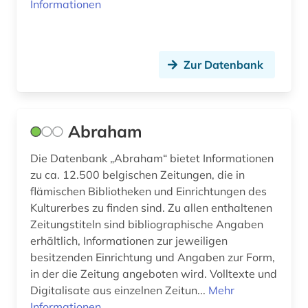
deutschland (bundesrepublik) (2)
Informationen
deutschland (ddr) (8)
deutschland <bundesrepublik> (1)
Zur Datenbank
deutschland <ddr> (1)
deutschland <sowjetische zone> (1)
Abraham
deutschlandbild (1)
Die Datenbank „Abraham“ bietet Informationen
deutschlandblätter (1)
zu ca. 12.500 belgischen Zeitungen, die in
flämischen Bibliotheken und Einrichtungen des
deutschsprachiger raum (1)
Kulturerbes zu finden sind. Zu allen enthaltenen
Zeitungstiteln sind bibliographische Angaben
digitalisierung (1)
erhältlich, Informationen zur jeweiligen
diplomarbeit (1)
besitzenden Einrichtung und Angaben zur Form,
in der die Zeitung angeboten wird. Volltexte und
diskriminierung (1)
Digitalisate aus einzelnen Zeitun...
Mehr
Informationen