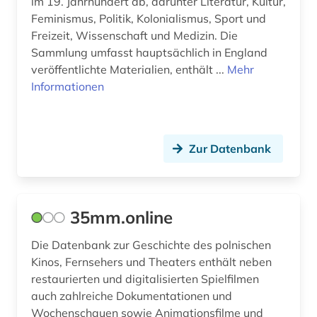
im 19. Jahrhundert ab, darunter Literatur, Kultur,
comiczeichner (1)
Feminismus, Politik, Kolonialismus, Sport und
Freizeit, Wissenschaft und Medizin. Die
computer (1)
Sammlung umfasst hauptsächlich in England
computerspiel (3)
veröffentlichte Materialien, enthält ...
Mehr
Informationen
cyberkriminalität (1)
darstellend kunst (1)
Zur Datenbank
darstellende kunst (10)
darsteller (1)
darwin, charles | naturwissenschaftler;
35mm.online
biologe; geologe (1)
Die Datenbank zur Geschichte des polnischen
datenauswertung (1)
Kinos, Fernsehers und Theaters enthält neben
restaurierten und digitalisierten Spielfilmen
datenerhebung (1)
auch zahlreiche Dokumentationen und
Wochenschauen sowie Animationsfilme und
datenverarbeitung (1)