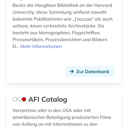
enzyklopädie (7)
Besitz der Houghton Bibliothek an der Harvard
University, diese Sammlung umfasst sowohl
erzählung (1)
bekannte Publikationen wie „J’accuse“ als auch
seltene, kaum verbreitete Archivstücke. Sie
essay (1)
besteht aus Monographien, Flugschriften,
Presseartikeln, Prozessberichten und Bildern.
ethnologie (1)
D...
Mehr Informationen
europa (10)
europäische geschichte (1)
Zur Datenbank
europäische kultur (1)
europäische union (3)
AFI Catalog
fachinformationsdienste (1)
fachportal (2)
Verzeichnis aller in den USA oder mit
amerikanischer Beteiligung produzierten Filme
fachzeitschrift (1)
von Anfang an mit Informationen zu den