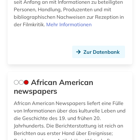
seit Anfang an mit Informationen zu beteiligten
fid (1)
Personen, Handlung, Produzenten und mit
bibliographischen Nachweisen zur Rezeption in
fid adlr.link für die medien-, kommunikations-
der Filmkritik.
Mehr Informationen
und filmwissenschaft (1)
fid afrikastudien (1)
fid asien (2)
Zur Datenbank
fid darstellende kunst (12)
fid jüdische studien (1)
African American
newspapers
fid lateinamerika (2)
fid musikwissenschaft (1)
African American Newspapers liefert eine Fülle
von Informationen über das kulturelle Leben und
fid ost-, ostmittel- und südosteuropa (5)
die Geschichte des 19. und frühen 20.
Jahrhunderts. Die Berichterstattung ist reich an
fid romanistik (1)
Berichten aus erster Hand über Ereignisse;