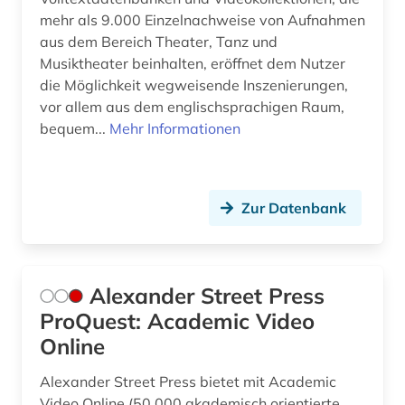
genderstudien (4)
mehr als 9.000 Einzelnachweise von Aufnahmen
aus dem Bereich Theater, Tanz und
geografie (2)
Musiktheater beinhalten, eröffnet dem Nutzer
die Möglichkeit wegweisende Inszenierungen,
geographie (1)
vor allem aus dem englischsprachigen Raum,
geowissenschaften (1)
bequem...
Mehr Informationen
germanistik (3)
geschichte (42)
Zur Datenbank
geschichte &lt;1475-1700&gt; (1)
geschichte 1450-1700 (1)
Alexander Street Press
geschichte 1690-1783 (1)
ProQuest: Academic Video
Online
geschichte 1699-1812 (1)
Alexander Street Press bietet mit Academic
geschichte 1800-1900 (1)
Video Online (50.000 akademisch orientierte