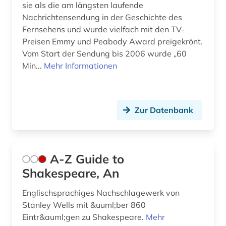
sie als die am längsten laufende
Nachrichtensendung in der Geschichte des
desktop-publishing (1)
Fernsehens und wurde vielfach mit den TV-
deutsch (1)
Preisen Emmy und Peabody Award preigekrönt.
Vom Start der Sendung bis 2006 wurde „60
deutsche demokratische republik (1)
Min...
Mehr Informationen
deutsche film ag (2)
deutsche film gmbh (1)
Zur Datenbank
deutscher presserat (1)
deutsches nationaltheater weimar (1)
A-Z Guide to
deutsches sprachgebiet (2)
Shakespeare, An
deutschland (23)
Englischsprachiges Nachschlagewerk von
Stanley Wells mit &uuml;ber 860
deutschland &lt;ddr, motiv&gt; (2)
Eintr&auml;gen zu Shakespeare.
Mehr