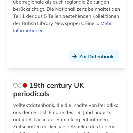
überregionale als auch regionale Zeitungen
bühnenwerk (1)
berücksichtigt. Die Nationallizenz beinhaltet den
bürgerbeteiligung (1)
Teil 1 der aus 5 Teilen bestehenden Kollektionen
der British Library Newspapers. Eine ...
Mehr
cartoon (1)
Informationen
cd-rom (1)
charles (1809-1882) (1)
Zur Datenbank
chemie (8)
china (2)
19th century UK
choreographie (1)
periodicals
christentum (5)
Volltextdatenbank, die die Inhalte von Periodika
aus dem British Empire des 19. Jahrhunderts
coaching (1)
anbietet. Die in der Sammlung enthaltenen
comic (6)
Zeitschriften decken viele Aspekte des Lebens