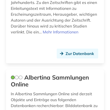
Jahrhunderts. Zu den Zeitschriften gibt es einen
fotograf (1)
Einleitungstext mit Informationen zu
fotografie (15)
Erscheinungszeitraum, Herausgeber, wichtigen
Autoren und der Ausrichtung der Zeitschrift.
fotografieren (2)
Darüber hinaus wird zu kritischen Studien
verlinkt. Die ein...
Mehr Informationen
fotozeitschrift (1)
frankreich (6)
französische revolution (1)
Zur Datenbank
frauen- und geschlechterforschung (1)
frauenbewegung (2)
Albertina Sammlungen
Online
frauenforschung (2)
frauengeschichte (1)
In Albertina Sammlungen Online sind derzeit
Objekte und Einträge aus folgenden
freiwillige selbstkontrolle (1)
Datenbanken recherchierbar: Bilddatenbank zu