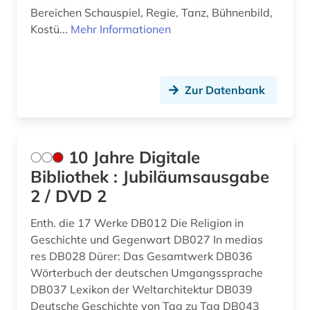
Bereichen Schauspiel, Regie, Tanz, Bühnenbild,
beeinträchtigung (1)
Mittelamerika (1)
Kostü...
Mehr Informationen
behinderung (1)
Niederlande (5)
belgien (1)
Nordamerika (9)
Zur Datenbank
ben (1)
Oesterreich (19)
bergbau (1)
Ostasien (1)
10 Jahre Digitale
bergman (1)
Osteuropa (1)
Bibliothek : Jubiläumsausgabe
2 / DVD 2
berlin (5)
Polen (4)
Enth. die 17 Werke DB012 Die Religion in
berliner klassik (1)
Russland, Sowjetunion (10)
Geschichte und Gegenwart DB027 In medias
berliner nationaltheater (1)
Schweden (3)
res DB028 Dürer: Das Gesamtwerk DB036
Wörterbuch der deutschen Umgangssprache
berliner zeitung (1)
Schweiz (14)
DB037 Lexikon der Weltarchitektur DB039
Deutsche Geschichte von Tag zu Tag DB043