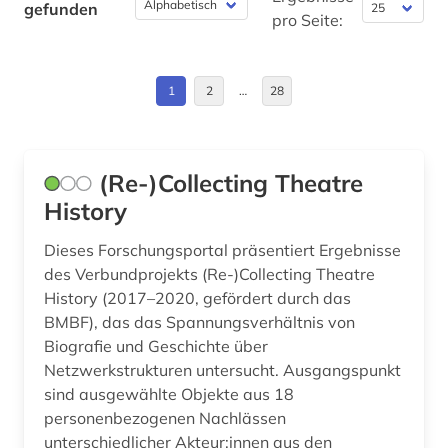
gefunden
Theologie und Religionswissenschaften (46)
pro Seite:
auflagenhöhe (1)
Großbritannien (28)
Werkstoffwissenschaften und
Fertigungstechnik (20)
aufnahme <photographie> (1)
Irland (2)
1
2
…
28
Wirtschaftswissenschaften (88)
aufsatz (1)
Island (2)
Wissenschaftskunde, Forschung, Hochschul-,
aufsatzsammlung (1)
Israel (4)
Museumswesen (19)
(Re-)Collecting Theatre
august wilhelm iffland (1)
Italien (6)
History
ausstellung (1)
Japan (2)
Dieses Forschungsportal präsentiert Ergebnisse
des Verbundprojekts (Re-)Collecting Theatre
australien (1)
Kanada (7)
History (2017–2020, gefördert durch das
BMBF), das das Spannungsverhältnis von
av-medien (1)
Kroatien (1)
Biografie und Geschichte über
avantgarde (1)
Lettland (1)
Netzwerkstrukturen untersucht. Ausgangspunkt
sind ausgewählte Objekte aus 18
bauhaus (1)
Liechtenstein (1)
personenbezogenen Nachlässen
unterschiedlicher Akteur:innen aus den
bedarfsforschung (1)
Luxemburg (2)