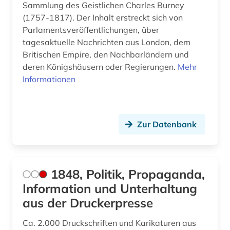
biografie (6)
Sammlung des Geistlichen Charles Burney
(1757-1817). Der Inhalt erstreckt sich von
biographie (10)
Parlamentsveröffentlichungen, über
tagesaktuelle Nachrichten aus London, dem
biographien (1)
Britischen Empire, den Nachbarländern und
biologie (1)
deren Königshäusern oder Regierungen.
Mehr
Informationen
biowissenschaften (1)
black theater (1)
Zur Datenbank
botanik (1)
boulevardpresse (1)
1848, Politik, Propaganda,
branchenberichte (2)
Information und Unterhaltung
brasilien (1)
aus der Druckerpresse
brief (2)
Ca. 2.000 Druckschriften und Karikaturen aus