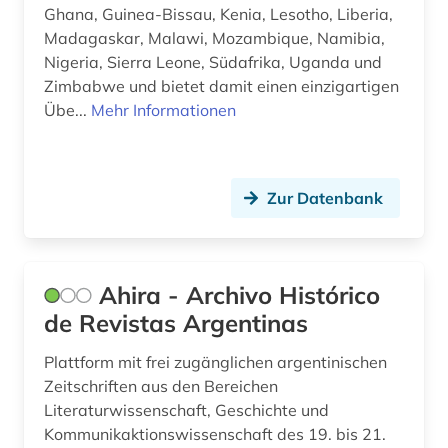
finnlandschweden (1)
Ghana, Guinea-Bissau, Kenia, Lesotho, Liberia,
Madagaskar, Malawi, Mozambique, Namibia,
florida (1)
Nigeria, Sierra Leone, Südafrika, Uganda und
Zimbabwe und bietet damit einen einzigartigen
flugblatt (1)
Übe...
Mehr Informationen
flugfoto (1)
flugschrift (5)
Zur Datenbank
forschung (2)
forschungsdaten (1)
Ahira - Archivo Histórico
forschungseinrichtung (1)
de Revistas Argentinas
forstwissenschaft (1)
Plattform mit frei zugänglichen argentinischen
foto (1)
Zeitschriften aus den Bereichen
Literaturwissenschaft, Geschichte und
fotoarchiv (2)
Kommunikaktionswissenschaft des 19. bis 21.