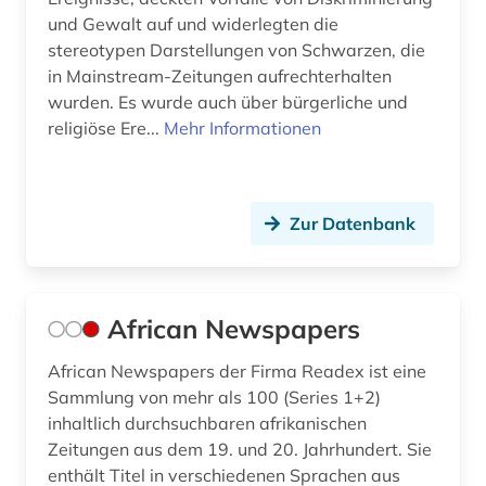
filmografie (2)
und Gewalt auf und widerlegten die
stereotypen Darstellungen von Schwarzen, die
filmoteca de la unam in mexico city (1)
in Mainstream-Zeitungen aufrechterhalten
filmplakat (1)
wurden. Es wurde auch über bürgerliche und
religiöse Ere...
Mehr Informationen
filmschaffender (2)
filmtechnik (1)
Zur Datenbank
filmverleih (1)
filmwissenschaft (32)
filmzeitschrift (3)
African Newspapers
filmzensur (1)
African Newspapers der Firma Readex ist eine
Sammlung von mehr als 100 (Series 1+2)
filmästhetik (1)
inhaltlich durchsuchbaren afrikanischen
Zeitungen aus dem 19. und 20. Jahrhundert. Sie
finnland (3)
enthält Titel in verschiedenen Sprachen aus