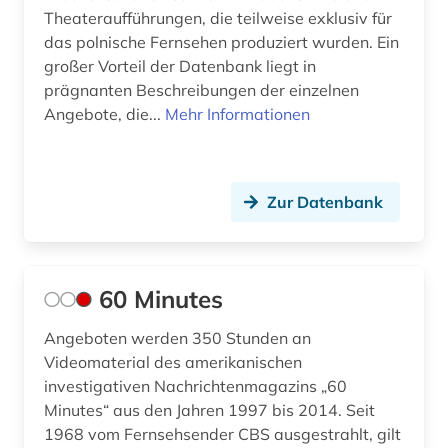
Theateraufführungen, die teilweise exklusiv für
ddr (1)
das polnische Fernsehen produziert wurden. Ein
großer Vorteil der Datenbank liegt in
ddr-presse (1)
prägnanten Beschreibungen der einzelnen
Angebote, die...
Mehr Informationen
ddr-zeitungsportal (1)
defa (1)
defa-studio für spielfilme (1)
Zur Datenbank
dekorative kunst (1)
demokratie (1)
60 Minutes
demoskopie (1)
Angeboten werden 350 Stunden an
Videomaterial des amerikanischen
design (10)
investigativen Nachrichtenmagazins „60
desinformation (1)
Minutes“ aus den Jahren 1997 bis 2014. Seit
1968 vom Fernsehsender CBS ausgestrahlt, gilt
desktop publishing (1)