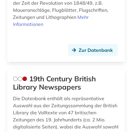
briefsammlung (1)
der Zeit der Revolution von 1848/49, z.B.
Maueranschläge, Flugblätter, Flugschriften,
britannisch (1)
Zeitungen und Lithographien
Mehr
Informationen
broadway (1)
buch (1)
Zur Datenbank
buchhandel (1)
buchkunst (1)
bundesarchiv-bildarchiv (1)
19th Century British
Library Newspapers
burgenland (1)
Die Datenbank enthält als repräsentative
business (1)
Auswahl aus der Zeitungssammlung der British
börse (1)
Library die Volltexte von 47 britischen
Zeitungen des 19. Jahrhunderts (ca. 2 Mio.
bühnenkünstler (2)
digitalisierte Seiten), wobei die Auswahl sowohl