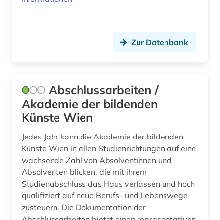
dissertation (2)
district of columbia (1)
dokumentarfilm (6)
Zur Datenbank
dokumentation (6)
dokumentenserver (1)
Abschlussarbeiten /
Akademie der bildenden
douglas (1)
Künste Wien
dpa (1)
Jedes Jahr kann die Akademie der bildenden
drama (18)
Künste Wien in allen Studienrichtungen auf eine
wachsende Zahl von Absolventinnen und
dramatiker (1)
Absolventen blicken, die mit ihrem
dramatikerin (1)
Studienabschluss das Haus verlassen und hoch
qualifiziert auf neue Berufs- und Lebenswege
dramaturgie (1)
zusteuern. Die Dokumentation der
Abschlussarbeiten bietet einen repräsentativen