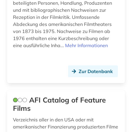
beteiligten Personen, Handlung, Produzenten
falschmeldung (1)
und mit bibliographischen Nachweisen zur
Rezeption in der Filmkritik. Umfassende
fashion (1)
Abdeckung des amerikanischen Filmtheaters
feminismus (1)
von 1873 bis 1975. Nachweise zu Filmen ab
1976 enthalten eine Kurzbeschreibung oder
fernsehanstalt (1)
eine ausführliche Inha...
Mehr Informationen
fernsehen (29)
fernsehforschung (1)
Zur Datenbank
fernsehsendung (4)
fernsehserien (1)
AFI Catalog of Feature
fernsehwerbung (1)
Films
fest (1)
Verzeichnis aller in den USA oder mit
feuilleton (1)
amerikanischer Finanzierung produzierten Filme