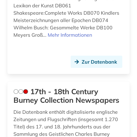
bern (1)
Skandinavien (1)
Lexikon der Kunst DB061
bernard (1)
Shakespeare:Complete Works DB070 Kindlers
Spanien (4)
Meisterzeichnungen aller Epochen DB074
bestandsverzeichnis (1)
Suedamerika (7)
Wilhelm Busch: Gesammelte Werke DB100
Meyers Groß...
Mehr Informationen
betriebsführung (1)
Suedasien (1)
betriebsorganisation (1)
Suedostasien (2)
Zur Datenbank
betriebswirtschaft (2)
Thueringen (1)
betriebswirtschaftslehre (1)
Tschechische Republik (1)
bibliografie (16)
USA (42)
17th - 18th Century
Burney Collection Newspapers
bibliographie (12)
Ukraine (2)
Die Datenbank enthält digitalisierte englische
bibliothek (1)
Ungarn (1)
Zeitungen und Flugschriften (insgesamt 1.270
biblische studien (1)
Titel) des 17. und 18. Jahrhunderts aus der
Sammlung des Geistlichen Charles Burney