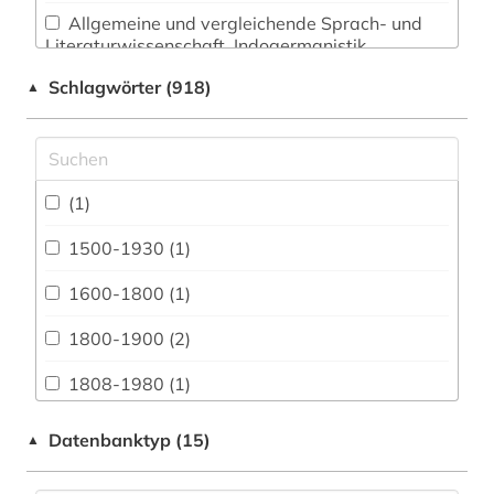
Allgemeine und vergleichende Sprach- und
Literaturwissenschaft. Indogermanistik.
Außereuropäische Sprachen und Literaturen (96)
Schlagwörter (918)
▲
Anglistik. Amerikanistik (12)
Archäologie (5)
Architektur, Bauingenieur- und
(1)
Vermessungswesen (41)
1500-1930 (1)
Biologie, Biotechnologie (21)
1600-1800 (1)
Buch- und Bibliothekswesen,
Informationswissenschaft (34)
1800-1900 (2)
Chemie und Pharmazie (12)
1808-1980 (1)
E-Book Sammlungen (4)
1848 (1)
Datenbanktyp (15)
▲
Elektrotechnik, Elektronik, Nachrichtentechnik
20. jahrhundert (1)
(22)