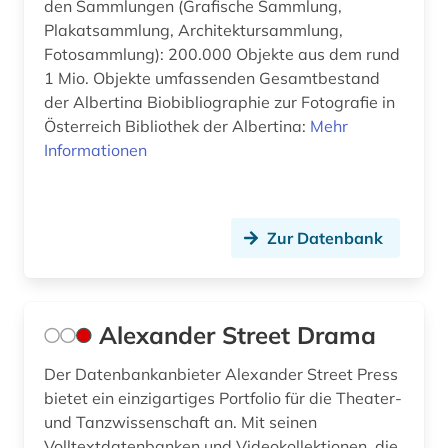
den Sammlungen (Grafische Sammlung,
färöer (1)
Plakatsammlung, Architektursammlung,
Fotosammlung): 200.000 Objekte aus dem rund
führer (3)
1 Mio. Objekte umfassenden Gesamtbestand
führungskraft (1)
der Albertina Biobibliographie zur Fotografie in
Österreich Bibliothek der Albertina:
Mehr
galerie (1)
Informationen
galloromanistik (2)
gedenktag (1)
Zur Datenbank
geistesgeschichte <1500 - 1800> (1)
geisteswissenschaft (1)
Alexander Street Drama
geisteswissenschaften (31)
Der Datenbankanbieter Alexander Street Press
gender (2)
bietet ein einzigartiges Portfolio für die Theater-
und Tanzwissenschaft an. Mit seinen
gender studies (1)
Volltextdatenbanken und Videokollektionen, die