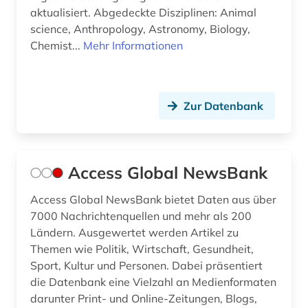
e-book (2)
aktualisiert. Abgedeckte Disziplinen: Animal
science, Anthropology, Astronomy, Biology,
e-commerce (1)
Chemist...
Mehr Informationen
e-learning (4)
e-tutorial (1)
Zur Datenbank
earnings calls transkripte (1)
edition (1)
Access Global NewsBank
elektronik (1)
Access Global NewsBank bietet Daten aus über
elektronische bibliothek (1)
7000 Nachrichtenquellen und mehr als 200
Ländern. Ausgewertet werden Artikel zu
elektronische kunst (2)
Themen wie Politik, Wirtschaft, Gesundheit,
elektronische publikation (1)
Sport, Kultur und Personen. Dabei präsentiert
die Datenbank eine Vielzahl an Medienformaten
elektronische zeitschrift (9)
darunter Print- und Online-Zeitungen, Blogs,