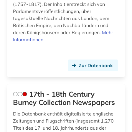
bilanz (1)
(1757-1817). Der Inhalt erstreckt sich von
Parlamentsveröffentlichungen, über
bild (3)
tagesaktuelle Nachrichten aus London, dem
bildarchiv (1)
Britischen Empire, den Nachbarländern und
deren Königshäusern oder Regierungen.
Mehr
bildbearbeitung (1)
Informationen
bilddatenbank (8)
bildende kunst (1)
Zur Datenbank
bildnis (1)
bildung (5)
17th - 18th Century
bildungsforschung (1)
Burney Collection Newspapers
biodiversität (1)
Die Datenbank enthält digitalisierte englische
Zeitungen und Flugschriften (insgesamt 1.270
biograf (1)
Titel) des 17. und 18. Jahrhunderts aus der