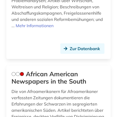
Problemanalysen; Artikel über Wirtschaft,
fid slawistik (1)
Weltreisen und Religion; Beschreibungen von
film (113)
Abschaffungskampagnen, Freigelassenenhilfe
und anderen sozialen Reformbemühungen; und
filmanalyse (1)
...
Mehr Informationen
filmarchiv (1)
filmdatenbank (1)
Zur Datenbank
filme (1)
filmgeschichte (7)
African American
filmindustrie (2)
Newspapers in the South
filmkritik (2)
Die von Afroamerikanern für Afroamerikaner
filmkunst (1)
verfassten Zeitungen dokumentieren die
Erfahrungen der Schwarzen im segregierten
filmmusik (1)
amerikanischen Süden. Artikel berichteten über
Ereignisse, deckten Vorfälle von Diskriminierung