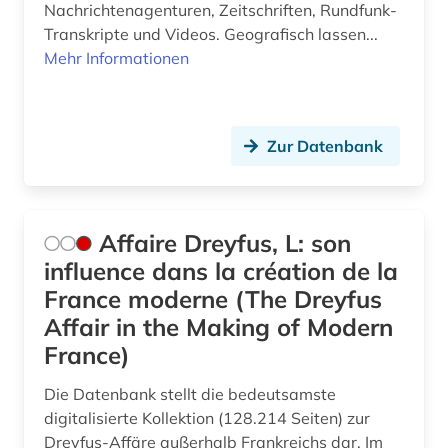
Nachrichtenagenturen, Zeitschriften, Rundfunk-
elektronische zeitung (4)
Transkripte und Videos. Geografisch lassen...
elektronisches buch (46)
Mehr Informationen
elektronisches publizieren (1)
elektronisches system (1)
Zur Datenbank
elektronsiches buch (1)
elektrotechnik (2)
Affaire Dreyfus, L: son
energietechnik (1)
influence dans la création de la
France moderne (The Dreyfus
england (1)
Affair in the Making of Modern
englisch (5)
France)
enthüllungsjournalismus (1)
Die Datenbank stellt die bedeutsamste
digitalisierte Kollektion (128.214 Seiten) zur
entscheidungssammlung (1)
Dreyfus-Affäre außerhalb Frankreichs dar. Im