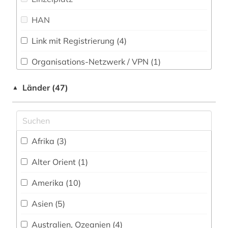
antike (1)
Informatik (22)
HAN
antisemitismus (1)
Klassische Philologie. Byzantinistik.
Link mit Registrierung (4)
Mittellateinische und Neugriechische Philologie.
anzeiger (1)
Neulatein (7)
Organisations-Netzwerk / VPN (1)
aquarell (1)
Kunstgeschichte (86)
Shibboleth
Länder (47)
▲
arabische staaten (2)
Maschinenbau (1)
Zugriff vor Ort
arabistik (1)
Mathematik (19)
architektur (12)
Medien- und Kommunikationswissenschaften,
Afrika (3)
Kommunikationsdesign (676)
architekturgeschichte (1)
Alter Orient (1)
Medizin (24)
archiv (4)
Amerika (10)
Musikwissenschaft (5)
archiv der new york times (1)
Asien (5)
Natur- und Umweltschutz (7)
archiv für kindertexte eva maria kohl (1)
Australien, Ozeanien (4)