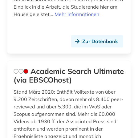
drehbuch (3)
Einblick in die Arbeit, die Studierende hier am
Hause geleistet...
Mehr Informationen
dresden (1)
dreyfus-affäre (1)
drittes reich (1)
Zur Datenbank
druck (1)
druckgrafik (1)
Academic Search Ultimate
druckschrift (1)
(via EBSCOhost)
dvd-video (1)
Stand März 2020: Enthält Volltexte von über
9.200 Zeitschriften, davon mehr als 8.400 peer-
dziga (1)
reviewed und über 5.300, die im WoS oder
Scopus aufgenommen sind. Mehr als 60.000
dänemark (3)
Videos ab 1930 ff. der Associated Press sind
dänisch-hallesche mission in tranquebar (1)
enthalten und werden prominent in der
Ergebnisliste angezeigt und monatlich