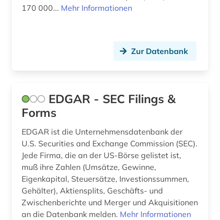
170 000...
Mehr Informationen
ausbau (1)
ausbau (1)
Zur Datenbank
ausbildung (2)
ausenhandelswirtschaft (1)
EDGAR - SEC Filings &
ausfalleffekt (1)
Forms
ausgabe (1)
EDGAR ist die Unternehmensdatenbank der
ausgestorbene (1)
U.S. Securities and Exchange Commission (SEC).
Jede Firma, die an der US-Börse gelistet ist,
ausgrabung (2)
muß ihre Zahlen (Umsätze, Gewinne,
Eigenkapital, Steuersätze, Investionssummen,
ausland (1)
Gehälter), Aktiensplits, Geschäfts- und
auslandsaufenthalt (1)
Zwischenberichte und Merger und Akquisitionen
an die Datenbank melden.
Mehr Informationen