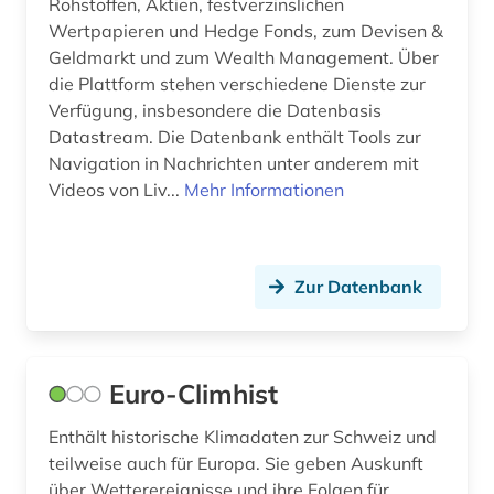
Rohstoffen, Aktien, festverzinslichen
anglikanische kirche der provinz uganda (1)
Wertpapieren und Hedge Fonds, zum Devisen &
Jugoslawien (1)
Geldmarkt und zum Wealth Management. Über
anlage (1)
Kanada (11)
die Plattform stehen verschiedene Dienste zur
anleger (1)
Verfügung, insbesondere die Datenbasis
Korea (1)
Datastream. Die Datenbank enthält Tools zur
annotierte sprachdatenbank (1)
Navigation in Nachrichten unter anderem mit
Kroatien (1)
Videos von Liv...
Mehr Informationen
anorganische chemie (5)
Lettland (3)
anorganische verbindungen (1)
Liechtenstein (2)
anpassung (1)
Zur Datenbank
Litauen (3)
anschrift (1)
Luxemburg (3)
anthologie (2)
Euro-Climhist
Malta (1)
anthropogene klimaänderung (1)
Enthält historische Klimadaten zur Schweiz und
Mecklenburg-Vorpommern (7)
teilweise auch für Europa. Sie geben Auskunft
antibiotikaresistenz (1)
über Wetterereignisse und ihre Folgen für
Mittelamerika (5)