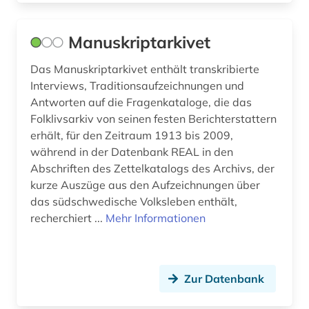
behörden (1)
Manuskriptarkivet
bekleidung (1)
Das Manuskriptarkivet enthält transkribierte
belgien (8)
Interviews, Traditionsaufzeichnungen und
Antworten auf die Fragenkataloge, die das
benchmarking (1)
Folklivsarkiv von seinen festen Berichterstattern
erhält, für den Zeitraum 1913 bis 2009,
beobachtungsstudie (1)
während in der Datenbank REAL in den
Abschriften des Zettelkatalogs des Archivs, der
berechnung (1)
kurze Auszüge aus den Aufzeichnungen über
bergbau (3)
das südschwedische Volksleben enthält,
recherchiert ...
Mehr Informationen
bergbaustatistik (2)
bergen (2)
Zur Datenbank
bericht (1)