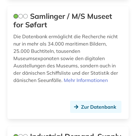
berichterstattung (1)
berlin (7)
Samlinger / M/S Museet
for Søfart
berliner mauer (1)
Die Datenbank ermöglicht die Recherche nicht
beruf (1)
nur in mehr als 34.000 maritimen Bildern,
berufe (1)
25.000 Buchtiteln, tausenden
Museumsexponaten sowie den digitalen
berufliche fortbildung (2)
Ausstellungen des Museums, sondern auch in
der dänischen Schiffsliste und der Statistik der
berufsforschung (1)
dänischen Seeunfälle.
Mehr Informationen
berufskrankheit (1)
berufsschule (1)
Zur Datenbank
berufung professur (2)
besatzung (2)