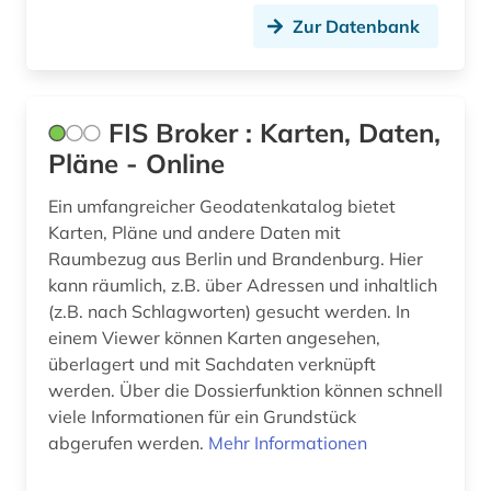
Zur Datenbank
bankgeheimnis (1)
bankwesen (2)
bantusprachen (1)
FIS Broker : Karten, Daten,
Pläne - Online
bargheer (1)
Ein umfangreicher Geodatenkatalog bietet
bat-wert (1)
Karten, Pläne und andere Daten mit
bauabrechnung (1)
Raumbezug aus Berlin und Brandenburg. Hier
kann räumlich, z.B. über Adressen und inhaltlich
bauakademie (1)
(z.B. nach Schlagworten) gesucht werden. In
einem Viewer können Karten angesehen,
baubetrieb (2)
überlagert und mit Sachdaten verknüpft
baudenkmal (3)
werden. Über die Dossierfunktion können schnell
viele Informationen für ein Grundstück
bauernhof (5)
abgerufen werden.
Mehr Informationen
baugeräte (1)