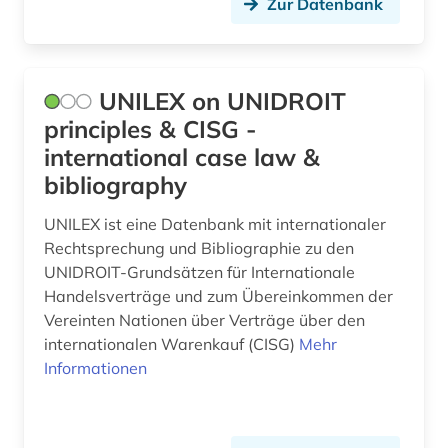
Zur Datenbank
betriebliches informationssystem (1)
betriebsanalyse (1)
betriebsdaten (7)
UNILEX on UNIDROIT
principles & CISG -
betriebsrat (1)
international case law &
betriebssicherheitsverordnung (2015) (1)
bibliography
betriebssystem (1)
UNILEX ist eine Datenbank mit internationaler
Rechtsprechung und Bibliographie zu den
betriebswirtschaft (2)
UNIDROIT-Grundsätzen für Internationale
betriebswirtschaftslehre (1)
Handelsverträge und zum Übereinkommen der
Vereinten Nationen über Verträge über den
beutekunst (2)
internationalen Warenkauf (CISG)
Mehr
Informationen
bevölkerung (6)
bevölkerungsentwicklung (4)