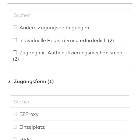
Zeitung (1
)
Militärwissenschaft (6)
adel (2)
Zeitungs-, Zeitschriftenbibliographie (2
)
Musikwissenschaft (57)
adelsfamilie (1)
Andere Zugangsbedingungen
Natur- und Umweltschutz (62)
adressbuch (3)
Individuelle Registrierung erforderlich (2)
Pädagogik (37)
adressen (1)
Zugang mit Authentifizierungsmechanismen
Philosophie (6)
(2)
adressverzeichnis (3)
Physik (47)
aerospace (1)
Zugangsform (1)
▲
Politologie (148)
afrika (6)
Psychologie (22)
agder (2)
Rechtswissenschaft (108)
EZProxy
agrarforschung (1)
Romanistik (12)
Einzelplatz
agrargeschichte (1)
Slavistik (4)
HAN
agrarmarkt (2)