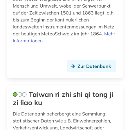
antifaschismus (1)
Mensch und Umwelt, wobei der Schwerpunkt
Montenegro (1)
auf der Zeit zwischen 1501 und 1863 liegt, d.h.
antike (2)
bis zum Beginn der kontinuierlichen
Niederlande (20)
landesweiten Instrumentenmessungen im Netz
antisemitismus (2)
der heutigen MeteoSchweiz im Jahr 1864.
Mehr
Niedersachsen (6)
anwendungsbeispiele (1)
Informationen
Nordamerika (4)
anästhesie (1)
Nordrhein-Westfalen (3)
apartheid (1)
Zur Datenbank
Norwegen (40)
apotheke (1)
Oesterreich (51)
aquakultur (1)
Taiwan ri zhi shi qi tong ji
Ostasien (2)
arabisch (1)
zi liao ku
Osteuropa (5)
arabische staaten (1)
Die Datenbank beherbergt eine Sammlung
Ostmitteleuropa (2)
statistischer Daten wie z.B. Einwohnerzahlen,
arachnologie (1)
Verkehrsentwicklung, Landwirtschaft oder
Palaestina (1)