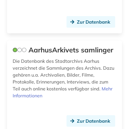
auslandsinvestition (2)
auslandsschulden (3)
Zur Datenbank
auslandsvermögen (1)
auslandsverschuldung (3)
ausschreibung (1)
AarhusArkivets samlinger
aussprache (1)
Die Datenbank des Stadtarchivs Aarhus
verzeichnet die Sammlungen des Archivs. Dazu
ausstellung (1)
gehören u.a. Archivalien, Bilder, Filme,
Protokolle, Erinnerungen, Interviews, die zum
ausstellungskatalog (1)
Teil auch online kostenlos verfügbar sind.
Mehr
australien (1)
Informationen
auswanderer (2)
auswanderung (7)
Zur Datenbank