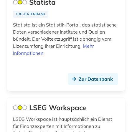
Statista
amager (1)
Frankreich (20)
amerika (3)
TOP-DATENBANK
Griechenland (1)
Statista ist ein Statistik-Portal, das statistische
amerikanisches englisch (1)
Daten verschiedener Institute und Quellen
Griechenland (Altertum) (2)
ammoniten (1)
bündelt. Der Volltextzugriff ist abhängig vom
Großbritannien (24)
Lizenzumfang Ihrer Einrichtung.
Mehr
amphibien (1)
Informationen
Hamburg (1)
amtliche statistik (1)
Hessen (3)
analyse (2)
Zur Datenbank
Irland (3)
analytische chemie (3)
Island (12)
analytische methoden (1)
Israel (3)
LSEG Workspace
anatomie (9)
Italien (12)
LSEG Workspace ist hauptsächlich ein Dienst
angewandte kunst (1)
für Finanzexperten mit Informationen zu
Japan (6)