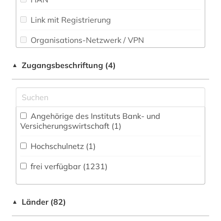
Soziologie (142)
Link mit Registrierung
agrarprodukt (2)
Sport (6)
Organisations-Netzwerk / VPN
agrarsoziologie (1)
Technik (67)
Shibboleth (1)
agrarwirtchaft (1)
Zugangsbeschriftung (4)
▲
Theologie und Religionswissenschaften (39)
Zugriff vor Ort
agrarwirtschaft (1)
Werkstoffwissenschaften und
Fertigungstechnik (84)
agrarwissenschaft (1)
Angehörige des Instituts Bank- und
ahnenforschung (1)
Wirtschaftswissenschaften (433)
Versicherungswirtschaft (1)
Wissenschaftskunde, Forschung, Hochschul-,
akademie der künste (1)
Hochschulnetz (1)
Museumswesen (22)
akademie der wissenschaften (1)
frei verfügbar (1231)
akte (1)
Länder (82)
aktie (3)
▲