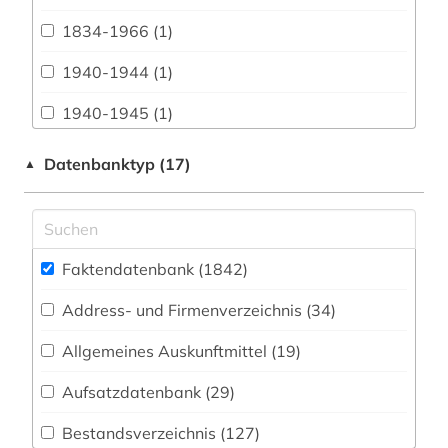
Biologie, Biotechnologie (214)
1834-1966 (1)
Buch- und Bibliothekswesen,
Informationswissenschaft (27)
1940-1944 (1)
Chemie und Pharmazie (209)
1940-1945 (1)
Elektrotechnik, Elektronik, Nachrichtentechnik
1948-1980 (1)
Datenbanktyp (17)
▲
(41)
3d-karte (1)
Energietechnik (58)
3r-prinzip (2)
Ethnologie (47)
Faktendatenbank (1842
)
aacr (1)
Geographie (102)
Address- und Firmenverzeichnis (34
)
aarhus (3)
Geowissenschaften (71)
Allgemeines Auskunftmittel (19
)
abbaubarer kunststoff (1)
Germanistik. Niederlandistik. Skandinavistik
(68)
Aufsatzdatenbank (29
)
abbildung (1)
Geschichte (358)
Bestandsverzeichnis (127
)
abbildungen (1)