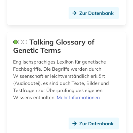
bauingenieurwesen (1)
Zur Datenbank
baukostenermittlung (1)
bauleistung (1)
Talking Glossary of
baum (3)
Genetic Terms
baumart (1)
Englischsprachiges Lexikon für genetische
Fachbegriffe. Die Begriffe werden durch
baumaschine (1)
Wissenschaftler leichtverständlich erklärt
baumaschinen (1)
(Audiodatei), es sind auch Texte, Bilder und
Testfragen zur Überprüfung des eigenen
baumaßnahme (1)
Wissens enthalten.
Mehr Informationen
baumkrankheiten (1)
baumschäden (1)
Zur Datenbank
baumschädlinge (1)