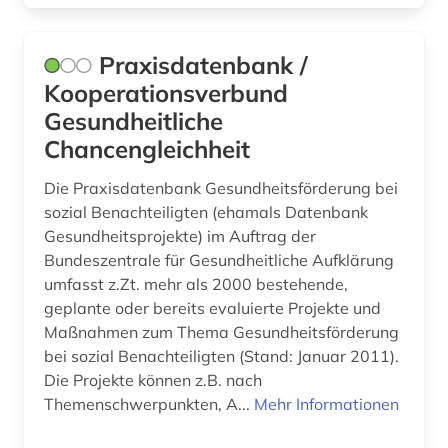
bauphysik (1)
Praxisdatenbank /
baupreis (1)
Kooperationsverbund
bauprodukt (1)
Gesundheitliche
Chancengleichheit
baurecht (2)
Die Praxisdatenbank Gesundheitsförderung bei
bausanierung (1)
sozial Benachteiligten (ehamals Datenbank
Gesundheitsprojekte) im Auftrag der
baustoff (4)
Bundeszentrale für Gesundheitliche Aufklärung
baustoffe (1)
umfasst z.Zt. mehr als 2000 bestehende,
geplante oder bereits evaluierte Projekte und
baustoffkunde (1)
Maßnahmen zum Thema Gesundheitsförderung
bei sozial Benachteiligten (Stand: Januar 2011).
bautechnik (2)
Die Projekte können z.B. nach
bauunternehmer (1)
Themenschwerpunkten, A...
Mehr Informationen
bauvorhaben (1)