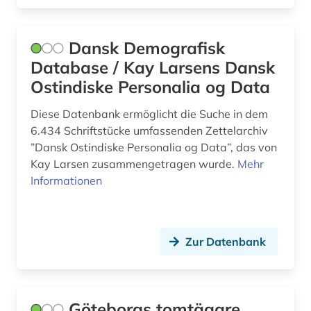
auswanderungspolitik (1)
ausweis (1)
Dansk Demografisk
ausweisung (1)
Database / Kay Larsens Dansk
Ostindiske Personalia og Data
autobiographie (1)
Diese Datenbank ermöglicht die Suche in dem
außenhandel (8)
6.434 Schriftstücke umfassenden Zettelarchiv
außenhandel mit industriegütern (3)
”Dansk Ostindiske Personalia og Data”, das von
Kay Larsen zusammengetragen wurde.
Mehr
außenhandelsfinanzierung (1)
Informationen
außenhandelsstatistik (5)
außenministerium (2)
Zur Datenbank
außenpolitik (2)
außenwirtschaft (2)
Göteborgs tomtägare