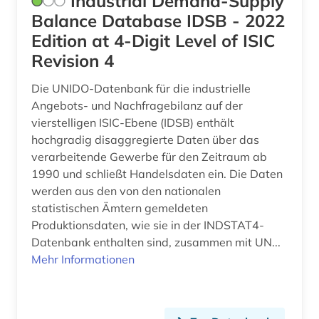
Industrial Demand-Supply
beschwerde (1)
Balance Database IDSB - 2022
beschäftigung (4)
Edition at 4-Digit Level of ISIC
Revision 4
beschäftigungstherapie (1)
Die UNIDO-Datenbank für die industrielle
besetzung (3)
Angebots- und Nachfragebilanz auf der
besoldung (1)
vierstelligen ISIC-Ebene (IDSB) enthält
hochgradig disaggregierte Daten über das
bestimmung (1)
verarbeitende Gewerbe für den Zeitraum ab
1990 und schließt Handelsdaten ein. Die Daten
bestimmungsbuch (1)
werden aus den von den nationalen
bestäubungsökologie (1)
statistischen Ämtern gemeldeten
Produktionsdaten, wie sie in der INDSTAT4-
beton (1)
Datenbank enthalten sind, zusammen mit UN...
Mehr Informationen
betrieb umweltschutz (1)
betriebliche altersversorgung (1)