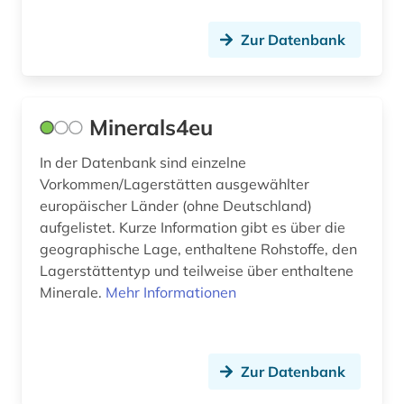
bauwerk (1)
Zur Datenbank
bauwesen (2)
bayern (27)
Minerals4eu
bedrohte (1)
In der Datenbank sind einzelne
bedrohte pflanzen (1)
Vorkommen/Lagerstätten ausgewählter
europäischer Länder (ohne Deutschland)
bedrohte sprache (1)
aufgelistet. Kurze Information gibt es über die
geographische Lage, enthaltene Rohstoffe, den
bedrohte tiere (1)
Lagerstättentyp und teilweise über enthaltene
beethoven (1)
Minerale.
Mehr Informationen
behandlung (1)
behinderung (2)
Zur Datenbank
behörde (1)