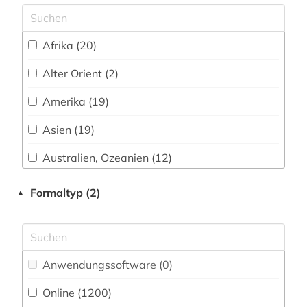
aktienanalyse (4)
aktieninformationen (4)
Afrika (20)
aktienkurse (1)
Alter Orient (2)
aktienmarkt (1)
Amerika (19)
alexander von humboldt (1)
Asien (19)
allgemeines sozialversicherungsgesetz (1)
Australien, Ozeanien (12)
allgemeines verwaltungsrecht (1)
Baden-Wuerttemberg (11)
Formaltyp (2)
▲
allierte (1)
Baltikum (1)
alltag (1)
Bayern (45)
aloys ludwig (1)
Anwendungssoftware (0
)
Belgien (8)
alpen (1)
Online (1200
)
Berlin (3)