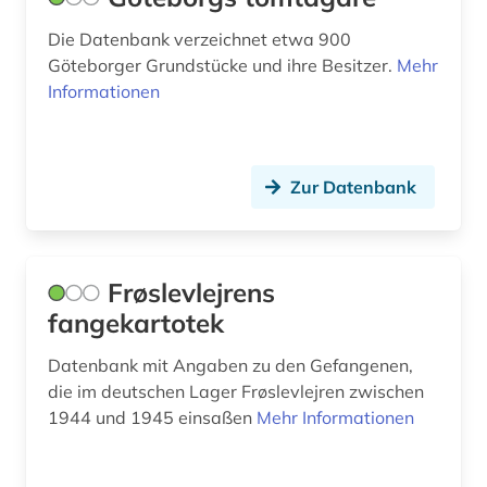
außenwirtschaftspolitik (1)
Die Datenbank verzeichnet etwa 900
außerschulische bildung (1)
Göteborger Grundstücke und ihre Besitzer.
Mehr
Informationen
avantgarde (1)
baden-württemberg (8)
baden-württemberg. landesversorgungsamt
Zur Datenbank
baden-württemberg (1)
bakterien (1)
Frøslevlejrens
balkanromanistik (1)
fangekartotek
baltikum (1)
Datenbank mit Angaben zu den Gefangenen,
bank (2)
die im deutschen Lager Frøslevlejren zwischen
1944 und 1945 einsaßen
Mehr Informationen
banken (1)
bankenstatistik (3)