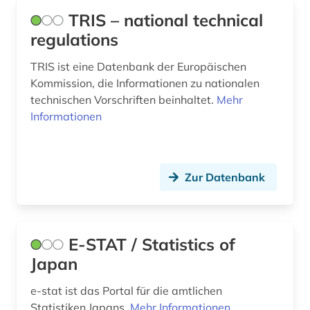
TRIS – national technical
asien (1)
regulations
asien-pazifik (1)
TRIS ist eine Datenbank der Europäischen
astronomie (3)
Kommission, die Informationen zu nationalen
technischen Vorschriften beinhaltet.
Mehr
astrophysik (1)
Informationen
asyl (2)
atlas (13)
Zur Datenbank
atmosphäre (1)
attentat (1)
E-STAT / Statistics of
audiovisuelle medien (1)
Japan
aufenthalt (1)
e-stat ist das Portal für die amtlichen
aufenthaltsrecht (1)
Statistiken Japans.
Mehr Informationen