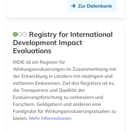
Thueringen (3)
Zur Datenbank
arie (1)
Tschechische Republik (5)
aristoteles (1)
Tuerkei (2)
arizona (1)
Registry for International
USA (50)
Development Impact
arktis (1)
Evaluations
Ukraine (1)
armenfürsorge (2)
Ungarn (2)
RIDIE ist ein Register für
armut (2)
Wirkungsevaluierungen im Zusammenhang mit
Zypern (1)
der Entwicklung in Ländern mit niedrigem und
armutspolitik (1)
mittlerem Einkommen. Ziel des Registers ist es,
die Transparenz und Qualität der
arneimittel (1)
Evaluierungsforschung zu verbessern und
arneistoffe (1)
Forschern, Geldgebern und anderen eine
Fundgrube für Wirkungsevaluierungsstudien zu
art (2)
bieten.
Mehr Informationen
artenreichtum (2)