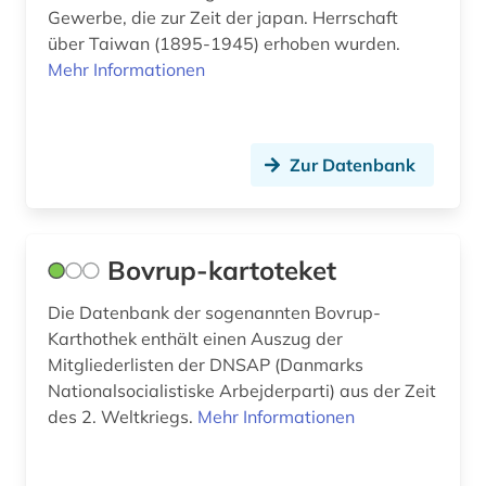
Gewerbe, die zur Zeit der japan. Herrschaft
arbeit (9)
über Taiwan (1895-1945) erhoben wurden.
Polen (6)
arbeitplatz (1)
Mehr Informationen
Portugal (1)
arbeitslosigkeit (4)
Rheinland-Pfalz (5)
arbeitsmarkt (3)
Zur Datenbank
Roemisches Reich (2)
arbeitsmarktforschung (1)
Rumänien (1)
arbeitsmarktstatistik (2)
Bovrup-kartoteket
Russland, Sowjetunion (4)
arbeitsmedizin (1)
Saarland (2)
Die Datenbank der sogenannten Bovrup-
arbeitsplanung (1)
Karthothek enthält einen Auszug der
Sachsen (5)
Mitgliederlisten der DNSAP (Danmarks
arbeitsproduktivität (3)
Nationalsocialistiske Arbejderparti) aus der Zeit
Sachsen-Anhalt (2)
des 2. Weltkriegs.
Mehr Informationen
arbeitsrecht (1)
Schleswig-Holstein (1)
arbeitsschutz (6)