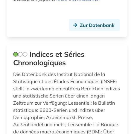
aufführung (1)
aufgabensammlung (10)
Zur Datenbank
auflagenhöhe (1)
aufmaß (1)
Indices et Séries
aufsatzsammlung (2)
Chronologiques
aufsätze (1)
Die Datenbank des Institut National de la
Statistique et des Études Économiques (INSEE)
august wilhelm iffland (1)
stellt in zwei komplementären Bereichen Indizes
und statistische Serien über einen langen
auktion (1)
Zeitraum zur Verfügung: Lessentiel: le Bulletin
auktionshaus (2)
statistique: 6600-Serien und Indizes über
Demographie, Arbeitsmarkt, Preise,
auktionskatalog (5)
Außenhandel und mehr; Lensemble : la Banque
de données macro-économiques (BDM): Über
auktionspreis (1)