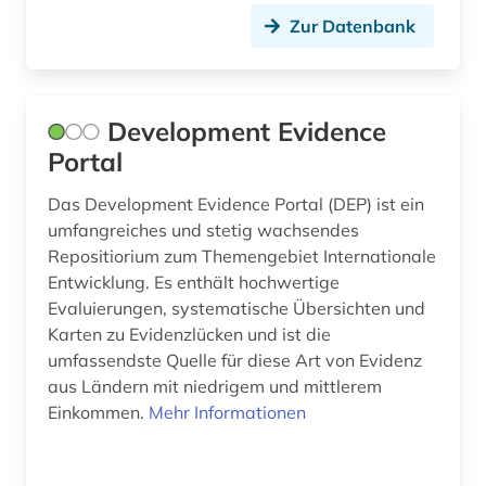
Schweden (85)
arbeitssicherheit (3)
Zur Datenbank
Schweiz (26)
arbeitstherapie (1)
Serbien (2)
arbeitszeiterfassung (1)
Development Evidence
Skandinavien (3)
archareen (1)
Portal
Slowakei (3)
architekt (2)
Das Development Evidence Portal (DEP) ist ein
Slowenien (4)
umfangreiches und stetig wachsendes
architektur (16)
Repositiorium zum Themengebiet Internationale
Spanien (5)
Entwicklung. Es enthält hochwertige
archiv (14)
Evaluierungen, systematische Übersichten und
Suedamerika (6)
archäobotanik (1)
Karten zu Evidenzlücken und ist die
Suedasien (3)
umfassendste Quelle für diese Art von Evidenz
archäologie (9)
aus Ländern mit niedrigem und mittlerem
Suedostasien (3)
Einkommen.
Mehr Informationen
archäologische stätte (1)
Suedosteuropa (1)
argentinien (1)