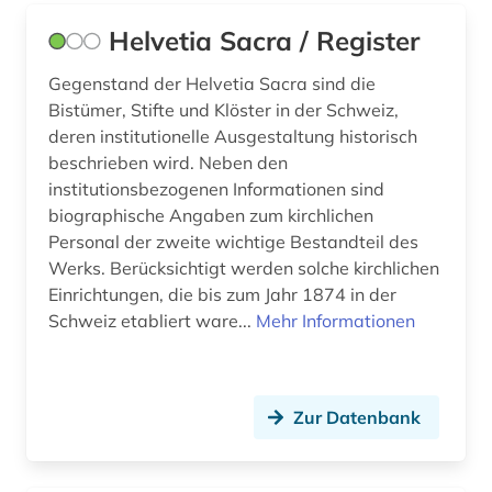
arzneimittelmarkt (3)
Helvetia Sacra / Register
arzneimittelprüfung (1)
Gegenstand der Helvetia Sacra sind die
Bistümer, Stifte und Klöster in der Schweiz,
arzneimittelrezeptor (1)
deren institutionelle Ausgestaltung historisch
beschrieben wird. Neben den
arzneimittelsicherheit (1)
institutionsbezogenen Informationen sind
arzneimittelwechselwirkung (1)
biographische Angaben zum kirchlichen
Personal der zweite wichtige Bestandteil des
arzneimittelzulassung (1)
Werks. Berücksichtigt werden solche kirchlichen
Einrichtungen, die bis zum Jahr 1874 in der
arzneipflanzen (1)
Schweiz etabliert ware...
Mehr Informationen
arzneistoffe (2)
aschach (1)
Zur Datenbank
asean-staaten (1)
asiatisch-pazifischer raum (2)