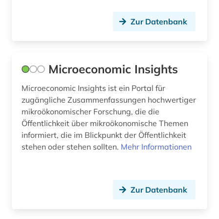
artenschutz (3)
Zur Datenbank
arthur (1)
artikel (1)
Microeconomic Insights
artusepik (1)
Microeconomic Insights ist ein Portal für
arzneibuch (2)
zugängliche Zusammenfassungen hochwertiger
mikroökonomischer Forschung, die die
arzneimittel (22)
Öffentlichkeit über mikroökonomische Themen
arzneimittelbild (1)
informiert, die im Blickpunkt der Öffentlichkeit
stehen oder stehen sollten.
Mehr Informationen
arzneimitteldosis (1)
arzneimittelforschung (1)
Zur Datenbank
arzneimittelinformationen (1)
arzneimittelinformationssystem (1)