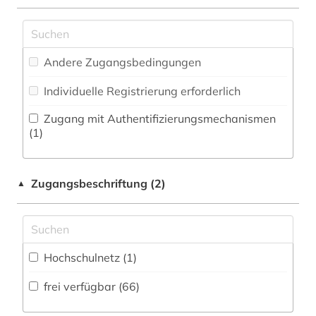
Zeitung (24
)
Militärwissenschaft (3)
auswanderung (1)
Zeitungs-, Zeitschriftenbibliographie (41
)
Musikwissenschaft (7)
avantgarde (1)
Andere Zugangsbedingungen
Natur- und Umweltschutz (6)
baurecht (1)
Individuelle Registrierung erforderlich
Pädagogik (7)
bayerische staatsbibliothek (1)
Zugang mit Authentifizierungsmechanismen
Philosophie (7)
(1)
bayern (1)
Physik (21)
behörde (1)
Zugangsbeschriftung (2)
▲
Politologie (15)
belarus (1)
Psychologie (11)
bericht (1)
Rechtswissenschaft (13)
Hochschulnetz (1)
bibliografie (20)
Romanistik (13)
frei verfügbar (66)
bibliographie (23)
Slavistik (14)
bibliographie 1700-1900 (1)