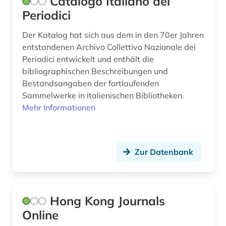
Catalogo Italiano dei
Periodici
film (1)
Der Katalog hat sich aus dem in den 70er Jahren
filmarchiv (2)
entstandenen Archivo Collettivo Nazionale dei
finanzberichte (1)
Periodici entwickelt und enthält die
bibliographischen Beschreibungen und
finnougristik (1)
Bestandsangaben der fortlaufenden
Sammelwerke in italienischen Bibliotheken.
forschung (1)
Mehr Informationen
fortlaufendes sammelwerk (1)
fotografie (1)
Zur Datenbank
frankreich (2)
frauenbewegung (1)
Hong Kong Journals
geisteswissenschaften (6)
Online
genetik (1)