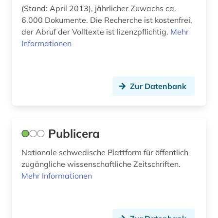
materialwissenschaft (1)
(Stand: April 2013), jährlicher Zuwachs ca.
6.000 Dokumente. Die Recherche ist kostenfrei,
mathematik (3)
der Abruf der Volltexte ist lizenzpflichtig.
Mehr
Informationen
medienwissenschaft (3)
medizin (10)
meereskunde (1)
Zur Datenbank
militär (2)
militärwesen (1)
Publicera
militärwissenschaft (1)
Nationale schwedische Plattform für öffentlich
zugängliche wissenschaftliche Zeitschriften.
mla international bibliography (1)
Mehr Informationen
mla international bibliography of books and
articles on the modern languages and literatures
(1)