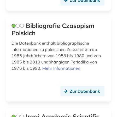
Zur Datenbank
modellierung (1)
moldawien (1)
Bibliografie Czasopism
molekularbiologie (3)
Polskich
molekularphysik und chemische physik (1)
Die Datenbank enthält bibliographische
monitoring (1)
Informationen zu polnischen Zeitschriften ab
1985 Jahrbüchern von 1958 bis 1980 und von
multidisziplinäre chemie (1)
1985 bis 2010 unabhängigen Periodika von
multilinguale indexierung (1)
1976 bis 1990.
Mehr Informationen
musik (2)
musikzeitschrift (1)
Zur Datenbank
münchen (1)
naher osten (1)
Iraqi Academic Scientific