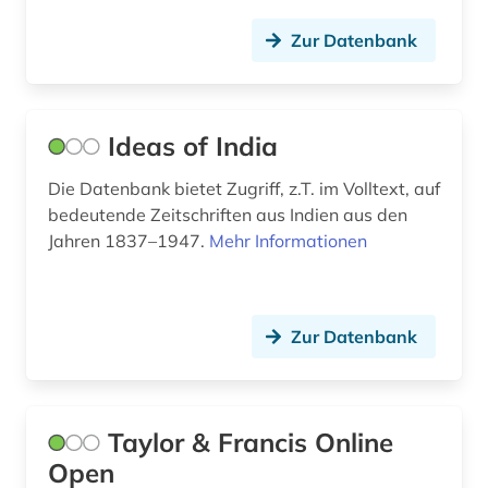
karibik (1)
Zur Datenbank
katalog (9)
klassische philologie (1)
Ideas of India
kommentar (2)
kommunikationswissenschaft (1)
Die Datenbank bietet Zugriff, z.T. im Volltext, auf
bedeutende Zeitschriften aus Indien aus den
konferenzschrift (1)
Jahren 1837–1947.
Mehr Informationen
kroatien (3)
kultur (1)
Zur Datenbank
kulturwissenschaften (4)
kunst (1)
Taylor & Francis Online
kunstgeschichte (1)
Open