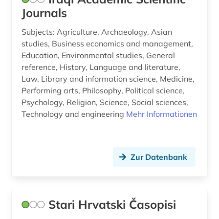
nanolithographie (1)
Journals
nanophotonik (1)
Subjects: Agriculture, Archaeology, Asian
studies, Business economics and management,
naturschutz (1)
Education, Environmental studies, General
reference, History, Language and literature,
naturstoffchemie (1)
Law, Library and information science, Medicine,
naturwissenschaft (1)
Performing arts, Philosophy, Political science,
Psychology, Religion, Science, Social sciences,
naturwissenschaften (9)
Technology and engineering
Mehr Informationen
neuseeland (1)
niederlande (1)
Zur Datenbank
niedersachsen (2)
nordafrika (1)
Stari Hrvatski Časopisi
norwegen (1)