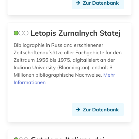
Zur Datenbank
estland (1)
Suedostasien (1)
europäische union (1)
Suedosteuropa (4)
evolutionsbiologie (1)
Letopis Zurnalnych Statej
Tschechische Republik (3)
fachdidaktik (2)
Bibliographie in Russland erschienener
Tuerkei (4)
Zeitschriftenaufsätze aller Fachgebiete für den
fernerkundung (2)
USA (5)
Zeitraum 1956 bis 1975, digitalisiert an der
fernsehsendung (2)
Indiana University (Bloomington), enthält 3
Ukraine (1)
Millionen bibliographische Nachweise.
Mehr
festschrift (1)
Informationen
Ungarn (1)
fid adlr.link für die medien-, kommunikations-
Zypern (1)
und filmwissenschaft (1)
Zur Datenbank
fid benelux (1)
fid nordeuropa (1)
fid ost-, ostmittel- und südosteuropa (8)