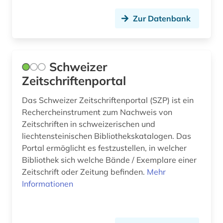
e-tutorial (1)
Palaestina (3)
Zur Datenbank
elektronik (1)
Polen (3)
elektronische bibliothek (1)
Portugal (1)
Schweizer
elektronische publikation (1)
Russland, Sowjetunion (11)
Zeitschriftenportal
elektronische zeitschrift (3)
Schweden (2)
Das Schweizer Zeitschriftenportal (SZP) ist ein
elektronisches buch (2)
Rechercheinstrument zum Nachweis von
Schweiz (8)
Zeitschriften in schweizerischen und
elektrotechnik (1)
Serbien (1)
liechtensteinischen Bibliothekskatalogen. Das
englisch (1)
Portal ermöglicht es festzustellen, in welcher
Skandinavien (1)
Bibliothek sich welche Bände / Exemplare einer
entscheidungssammlung (1)
Zeitschrift oder Zeitung befinden.
Mehr
Slowakei (2)
Informationen
entwicklung (1)
Spanien (3)
erde (1)
Suedamerika (4)