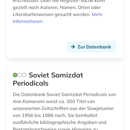
erschlossen. Über die Register-Suche kann
periodika (1)
gezielt nach Autoren, Namen, Orten oder
Literaturhinweisen gesucht werden.
Mehr
persisch (1)
Informationen
personal computer (1)
pharmazie (11)
Zur Datenbank
philologie (1)
philosophie (2)
Soviet Samizdat
physik (8)
Periodicals
physikalische chemie (1)
Die Datenbank Soviet Samizdat Periodicals von
Ann Komaromi weist ca. 300 Titel von
planetologie (1)
unzensierten Zeitschriften aus der Sowjetunion
polen (2)
von 1956 bis 1986 nach. Sie beinhaltet
ausführliche bibliographische Angaben und
politik (9)
Bestandsnachweise sowie Hinweise zu