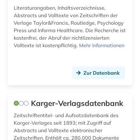
landeskunde (3)
Literaturangaben, Inhaltsverzeichnisse,
Abstracts und Volltexte von Zeitschriften der
lateinamerika (2)
Verlage Taylor&Francis, Routledge, Psychology
lettland (1)
Press und Informa Healthcare. Die Recherche ist
kostenfrei, der Abruf der nichtlizensierten
liechtenstein (1)
Volltexte ist kostenpflichtig.
Mehr Informationen
litauen (1)
literatur (7)
Zur Datenbank
literaturwissenschaft (6)
loseblattausgabe (1)
Karger-Verlagsdatenbank
low countries studies (1)
Zeitschriftentitel- und Aufsatzdatenbank des
manuskript (1)
Karger-Verlages seit 1893; mit Zugriff auf
Abstracts und Volltexte elektronischer
massenmedien (1)
Zeitschriften. Enthält ca. 280.000 Dokumente