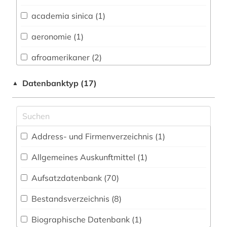
Biologie, Biotechnologie (21)
academia sinica (1)
Buch- und Bibliothekswesen,
Informationswissenschaft (6)
aeronomie (1)
Chemie und Pharmazie (19)
afroamerikaner (2)
Elektrotechnik, Elektronik, Nachrichtentechnik
agence france-presse (1)
Datenbanktyp (17)
▲
(7)
agrarwissenschaften (1)
Energietechnik (5)
altertumswissenschaft (2)
Ethnologie (8)
Address- und Firmenverzeichnis (1
)
analytische chemie (1)
Geographie (8)
Allgemeines Auskunftmittel (1
)
angewandte chemie (1)
Geowissenschaften (9)
Aufsatzdatenbank (70
)
anorganische chemie (1)
Germanistik. Niederlandistik. Skandinavistik
(7)
Bestandsverzeichnis (8
)
anthropologie (1)
Geschichte (34)
Biographische Datenbank (1
)
antifaschismus (1)