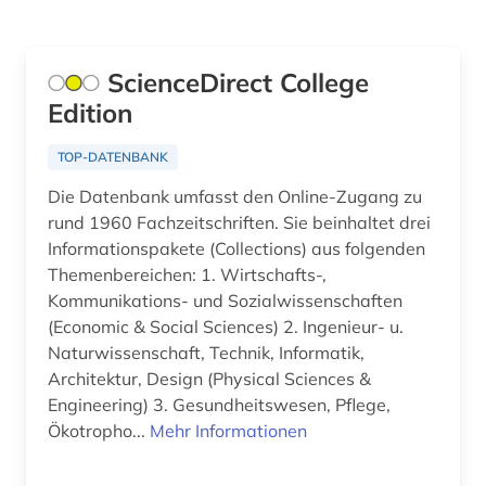
data mining (1)
Kroatien (3)
datenanalyse (1)
Lettland (1)
ScienceDirect College
datentechnik (1)
Edition
Litauen (1)
datenverarbeitung (2)
Makedonien (1)
TOP-DATENBANK
design (1)
Die Datenbank umfasst den Online-Zugang zu
Moldawien (1)
rund 1960 Fachzeitschriften. Sie beinhaltet drei
deutsches sprachgebiet (2)
Niederlande (1)
Informationspakete (Collections) aus folgenden
deutschland (5)
Themenbereichen: 1. Wirtschafts-,
Norwegen (2)
Kommunikations- und Sozialwissenschaften
digitalisat (1)
(Economic & Social Sciences) 2. Ingenieur- u.
Oesterreich (2)
Naturwissenschaft, Technik, Informatik,
digitalisierung (3)
Osmanisches Reich (3)
Architektur, Design (Physical Sciences &
Engineering) 3. Gesundheitswesen, Pflege,
discovery service (1)
Ostasien (2)
Ökotropho...
Mehr Informationen
dissertation (1)
Osteuropa (3)