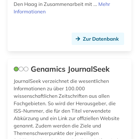
Den Haag in Zusammenarbeit mit ...
Mehr
radioastronomie (1)
Informationen
recht (5)
rechtswissenschaft (1)
Zur Datenbank
rechtswissenschaften (1)
regierung (1)
Genamics JournalSeek
reiseliteratur (1)
JournalSeek verzeichnet die wesentlichen
religionswissenschaft (1)
Informationen zu über 100.000
wissenschaftlichen Zeitschriften aus allen
rezension (1)
Fachgebieten. So wird der Herausgeber, die
rock (1)
ISS-Nummer, die für den Titel verwendete
Abkürzung und ein Link zur offiziellen Website
rundfunk (1)
genannt. Zudem werden die Ziele und
Themenschwerpunkte der jeweiligen
russland (9)