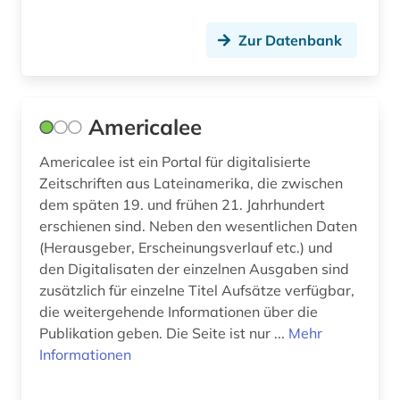
irak (1)
iran (1)
Zur Datenbank
islam (1)
italianistik (2)
Americalee
italien (1)
Americalee ist ein Portal für digitalisierte
Zeitschriften aus Lateinamerika, die zwischen
italienisch (2)
dem späten 19. und frühen 21. Jahrhundert
jahrbuch (3)
erschienen sind. Neben den wesentlichen Daten
(Herausgeber, Erscheinungsverlauf etc.) und
japan (2)
den Digitalisaten der einzelnen Ausgaben sind
zusätzlich für einzelne Titel Aufsätze verfügbar,
jazz (1)
die weitergehende Informationen über die
jugendkultur (1)
Publikation geben. Die Seite ist nur ...
Mehr
Informationen
kanada (1)