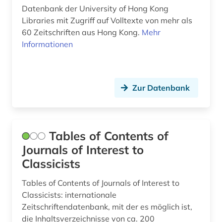
Datenbank der University of Hong Kong
geobiologie (1)
Libraries mit Zugriff auf Volltexte von mehr als
60 Zeitschriften aus Hong Kong.
Mehr
geochemie (1)
Informationen
geologie (1)
geophysik (1)
Zur Datenbank
geosystem (1)
geowissenschaften (1)
Tables of Contents of
geschichte (14)
Journals of Interest to
geschichte 1699-1812 (1)
Classicists
geschichte 1740-1900 (1)
Tables of Contents of Journals of Interest to
Classicists: internationale
geschichte 1800-1929 (1)
Zeitschriftendatenbank, mit der es möglich ist,
die Inhaltsverzeichnisse von ca. 200
geschichte 1900-1955 (1)