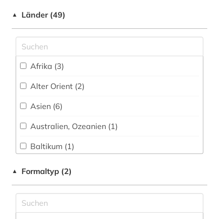
Soziologie (17)
Länder (49)
▲
bibliographie 1800 - 2009 (1)
Sport (4)
bibliothek (7)
Technik (10)
bildungswesen (1)
Afrika (3)
Theologie und Religionswissenschaften (5)
biologie (2)
Alter Orient (2)
Werkstoffwissenschaften und
Fertigungstechnik (5)
biomedizinische technik (1)
Asien (6)
biotechnologie (1)
Wirtschaftswissenschaften (10)
Australien, Ozeanien (1)
Wissenschaftskunde, Forschung, Hochschul-,
biowissenschaften (5)
Baltikum (1)
Museumswesen (3)
botanik (1)
Bayern (2)
Formaltyp (2)
▲
branchen (1)
Belarus (1)
brief (1)
Byzantinisches Reich (2)