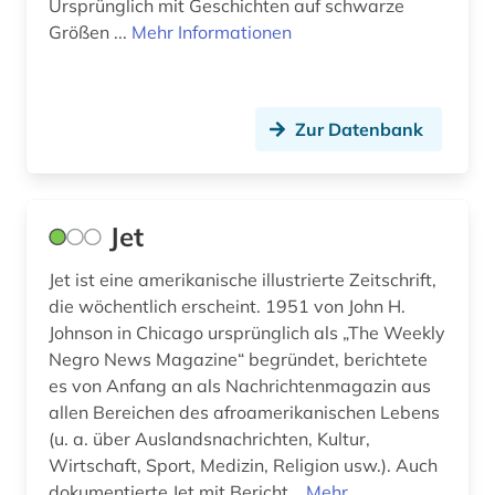
verlagsdatenbank (1)
Ursprünglich mit Geschichten auf schwarze
Größen ...
Mehr Informationen
verzeichnis (3)
videokonferenz (1)
Zur Datenbank
vorderer orient (1)
wales (1)
warschauer pakt (1)
Jet
wirtschaft (3)
Jet ist eine amerikanische illustrierte Zeitschrift,
die wöchentlich erscheint. 1951 von John H.
wirtschaftswissenschaften (1)
Johnson in Chicago ursprünglich als „The Weekly
Negro News Magazine“ begründet, berichtete
wissenschaft (2)
es von Anfang an als Nachrichtenmagazin aus
wissenschaftliche literatur (1)
allen Bereichen des afroamerikanischen Lebens
(u. a. über Auslandsnachrichten, Kultur,
wissenschaftliche zeitschrift (2)
Wirtschaft, Sport, Medizin, Religion usw.). Auch
dokumentierte Jet mit Bericht...
Mehr