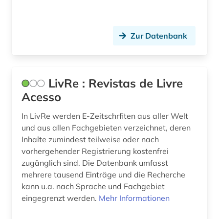
humanbiologie (1)
hydrologie (1)
Zur Datenbank
iberoromanistik (2)
indien (1)
industrie (1)
LivRe : Revistas de Livre
Acesso
informatik (1)
In LivRe werden E-Zeitschrfiten aus aller Welt
informationswissenschaften (1)
und aus allen Fachgebieten verzeichnet, deren
Inhalte zumindest teilweise oder nach
inhalt (1)
vorhergehender Registrierung kostenfrei
inhaltsverzeichnis (4)
zugänglich sind. Die Datenbank umfasst
mehrere tausend Einträge und die Recherche
interdisziplinarität (1)
kann u.a. nach Sprache und Fachgebiet
eingegrenzt werden.
Mehr Informationen
investitionsberichte (1)