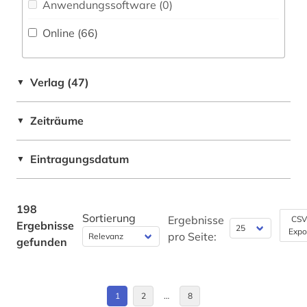
british library document supply centre (1)
Anwendungssoftware (0
)
China (5)
buch (4)
Online (66
)
Deutschland (15)
buchkunst (1)
Deutschland (DDR) (1)
Verlag (47)
▼
byzantinisches reich (1)
Estland (1)
byzantinistik (2)
Zeiträume
▼
Europa (1)
byzanz (1)
Finnland (1)
Eintragungsdatum
▼
cd-rom (1)
Frankreich (3)
chemie (18)
Großbritannien (7)
198
Sortierung
Ergebnisse
CSV
Ergebnisse
china (4)
Expo
Israel (1)
pro Seite:
gefunden
computer (1)
Italien (3)
cytologie (1)
Korea (1)
1
2
…
8