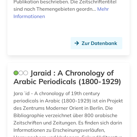
Publikation beschrieben. Die Zeitschriftentitel
sind nach Themengebieten geordn...
Mehr
samisdat (1)
Informationen
sammelband (1)
sammlung (1)
Zur Datenbank
schweden (2)
schweiz (7)
Jaraid : A Chronology of
sedimentologie (1)
Arabic Periodicals (1800-1929)
serbien (1)
Jaraʾid - A chronology of 19th century
skandinavien (1)
periodicals in Arabic (1800-1929) ist ein Projekt
des Zentrums Moderner Orient in Berlin. Die
slavistik (1)
Bibliographie verzeichnet über 800 arabische
slawistik (1)
Zeitschriften und Zeitungen. Es finden sich darin
Informationen zu Erscheinungsverläufen,
software (1)