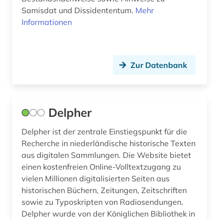
Samisdat und Dissidententum.
Mehr
portugal (1)
Informationen
presse (3)
pressearchiv (2)
Zur Datenbank
primärquelle (1)
programmierung (1)
Delpher
psychologie (2)
Delpher ist der zentrale Einstiegspunkt für die
publikation (1)
Recherche in niederländische historische Texten
publizistik (1)
aus digitalen Sammlungen. Die Website bietet
einen kostenfreien Online-Volltextzugang zu
pädagogik (1)
vielen Millionen digitalisierten Seiten aus
historischen Büchern, Zeitungen, Zeitschriften
quelle (7)
sowie zu Typoskripten von Radiosendungen.
quellensammlung (2)
Delpher wurde von der Königlichen Bibliothek in