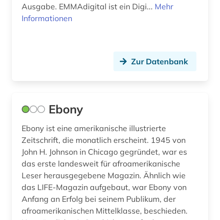
Ausgabe. EMMAdigital ist ein Digi...
Mehr
Informationen
tschechoslowakei (1)
türkei (1)
türkisch (1)
Zur Datenbank
ukraine (1)
umweltwissenschaften (1)
Ebony
universität (1)
Ebony ist eine amerikanische illustrierte
Zeitschrift, die monatlich erscheint. 1945 von
unternehmen (1)
John H. Johnson in Chicago gegründet, war es
uruguay (1)
das erste landesweit für afroamerikanische
Leser herausgegebene Magazin. Ähnlich wie
usa (10)
das LIFE-Magazin aufgebaut, war Ebony von
Anfang an Erfolg bei seinem Publikum, der
verlag (1)
afroamerikanischen Mittelklasse, beschieden.