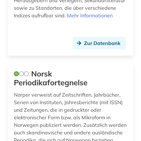
Herausgebern und Verlegern, Sekundärliteratur
sowie zu Standorten, die über verschiedene
softwareentwicklung (1)
Indizes aufrufbar sind.
Mehr Informationen
solar-terrestrische physik (1)
sowjetunion (5)
Zur Datenbank
sozialwissenschaften (9)
soziologie (1)
Norsk
spanien (2)
Periodikafortegnelse
spanisch (2)
Norper verweist auf Zeitschriften, Jahrbücher,
spanische philologie (1)
Serien von Instituten, Jahresberichte (mit ISSN)
und Zeitungen, die in gedruckter oder
spektroskopie (1)
elektronischer Form bzw. als Mikroform in
Norwegen publiziert werden. Zusätzlich werden
spessart (1)
auch skandinavische und andere ausländische
sportwissenschaft (1)
Periodika, die sich auf Norwegen beziehen