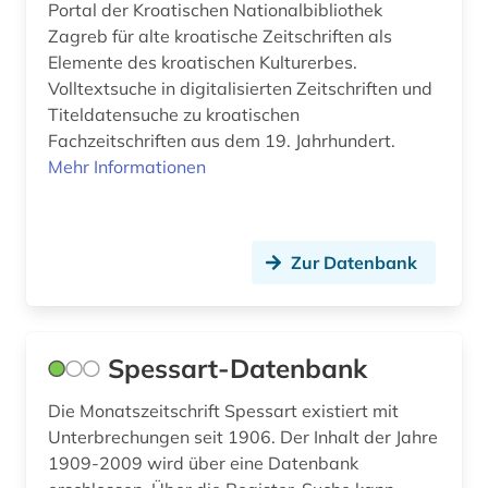
Portal der Kroatischen Nationalbibliothek
online-informationssystem (1)
Zagreb für alte kroatische Zeitschriften als
Elemente des kroatischen Kulturerbes.
online-publikation (2)
Volltextsuche in digitalisierten Zeitschriften und
online-ressource (1)
Titeldatensuche zu kroatischen
Fachzeitschriften aus dem 19. Jahrhundert.
open access (3)
Mehr Informationen
optik (1)
organische chemie (1)
Zur Datenbank
orientalistik (2)
osmanisch (1)
Spessart-Datenbank
paläontologie (1)
Die Monatszeitschrift Spessart existiert mit
parlamentsdrucksache (1)
Unterbrechungen seit 1906. Der Inhalt der Jahre
1909-2009 wird über eine Datenbank
pazifischer raum (1)