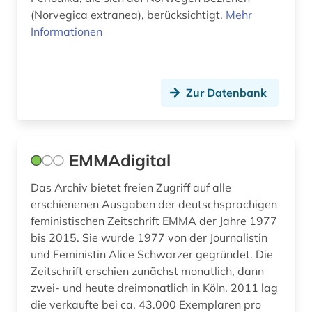
(Norvegica extranea), berücksichtigt.
Mehr
sprache (1)
Informationen
sprachwissenschaft (3)
swot analyse (1)
Zur Datenbank
südasien (1)
tagebuch (1)
EMMAdigital
taiwan (2)
Das Archiv bietet freien Zugriff auf alle
technik (4)
erschienenen Ausgaben der deutschsprachigen
feministischen Zeitschrift EMMA der Jahre 1977
tektonik (1)
bis 2015. Sie wurde 1977 von der Journalistin
theologie (1)
und Feministin Alice Schwarzer gegründet. Die
Zeitschrift erschien zunächst monatlich, dann
theoretische chemie (1)
zwei- und heute dreimonatlich in Köln. 2011 lag
die verkaufte bei ca. 43.000 Exemplaren pro
tschechien (1)