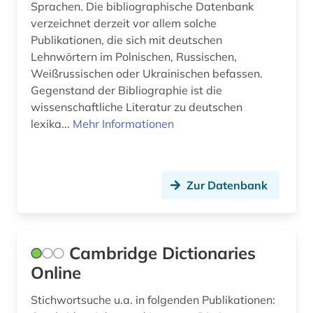
Sprachen. Die bibliographische Datenbank
slowenisch (3)
verzeichnet derzeit vor allem solche
Publikationen, die sich mit deutschen
sorbisch (1)
Lehnwörtern im Polnischen, Russischen,
spanisch (5)
Weißrussischen oder Ukrainischen befassen.
Gegenstand der Bibliographie ist die
sprachgeschichte (1)
wissenschaftliche Literatur zu deutschen
lexika...
Mehr Informationen
sprachwissenschaft (1)
thailändisch (1)
Zur Datenbank
tschechisch (4)
türkisch (3)
ukrainisch (2)
Cambridge Dictionaries
Online
ungarisch (3)
Stichwortsuche u.a. in folgenden Publikationen:
ungarn (1)