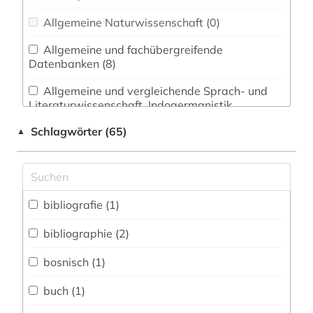
Allgemeine Naturwissenschaft (0)
Allgemeine und fachübergreifende
Datenbanken (8)
Allgemeine und vergleichende Sprach- und
Literaturwissenschaft. Indogermanistik.
Außereuropäische Sprachen und Literaturen (5)
Schlagwörter (65)
▲
Anglistik. Amerikanistik (5)
Archäologie (0)
Architektur, Bauingenieur- und
bibliografie (1)
Vermessungswesen (0)
bibliographie (2)
Biologie, Biotechnologie (0)
bosnisch (1)
Buch- und Bibliothekswesen,
Informationswissenschaft (1)
buch (1)