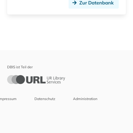
Zur Datenbank
DBIS ist Teil der
Impressum
Datenschutz
Administration