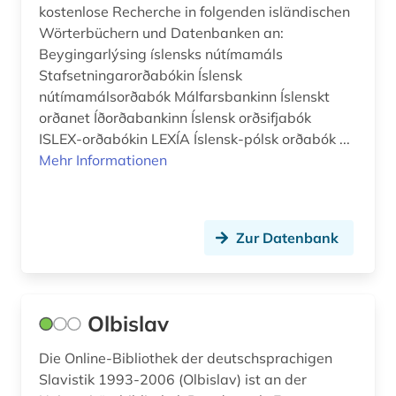
kostenlose Recherche in folgenden isländischen
Wörterbüchern und Datenbanken an:
Beygingarlýsing íslensks nútímamáls
Stafsetningarorðabókin Íslensk
nútímamálsorðabók Málfarsbankinn Íslenskt
orðanet Íðorðabankinn Íslensk orðsifjabók
ISLEX-orðabókin LEXÍA Íslensk-pólsk orðabók ...
Mehr Informationen
Zur Datenbank
Olbislav
Die Online-Bibliothek der deutschsprachigen
Slavistik 1993-2006 (Olbislav) ist an der