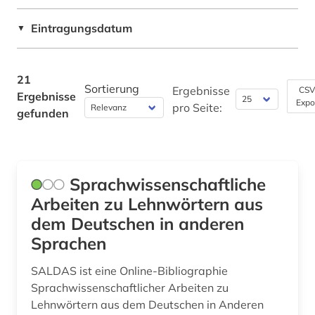
Technik (0)
multimedia (1)
Eintragungsdatum
Theologie und Religionswissenschaften (0)
▼
namenkunde (1)
Werkstoffwissenschaften und
niederländisch (3)
Fertigungstechnik (0)
21
Sortierung
Ergebnisse
CSV
Ergebnisse
norwegisch (2)
Wirtschaftswissenschaften (0)
Expo
pro Seite:
gefunden
Wissenschaftskunde, Forschung, Hochschul-,
polnisch (21)
Museumswesen (0)
portugiesisch (5)
Sprachwissenschaftliche
russisch (7)
Arbeiten zu Lehnwörtern aus
schwedisch (2)
dem Deutschen in anderen
Sprachen
serbisch (1)
SALDAS ist eine Online-Bibliographie
slavistik (1)
Sprachwissenschaftlicher Arbeiten zu
slowakisch (2)
Lehnwörtern aus dem Deutschen in Anderen